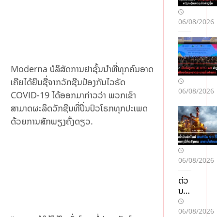
06/08/2026
Moderna ບໍລິສັດການຢາຊັ້ນນໍາທີ່ທຸກຄົນອາດ
ເຄີຍໄດ້ຍິນຊື່ຈາກວັກຊີນປ້ອງກັນໄວຣັດ
06/08/2026
COVID-19 ໄດ້ອອກມາກ່າວວ່າ ພວກເຂົາ
ສາມາດຜະລິດວັກຊີນທີ່ປິ່ນປົວໂຣກທຸກປະເພດ
ດ້ວຍການສັກພຽງຄັ້ງດຽວ.
06/08/2026
ດ່ວ
ນ!
ແຈ້ງ
ເຕືອ
06/08/2026