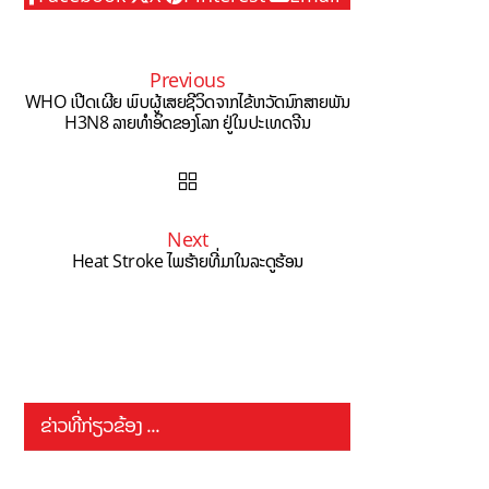
Previous
WHO ເປີດເຜີຍ ພົບຜູ້ເສຍຊີວິດຈາກໄຂ້ຫວັດນົກສາຍພັນ
H3N8 ລາຍທຳອິດຂອງໂລກ ຢູ່ໃນປະເທດຈີນ
Next
Heat Stroke ໄພຮ້າຍທີ່ມາໃນລະດູຮ້ອນ
ຂ່າວທີ່ກ່ຽວຂ້ອງ ...