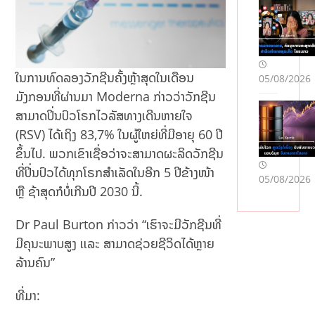
ໃນການທົດລອງວັກຊີນຄັ້ງຫຼ້າສຸດໃນເດືອນ
05/08/2026
ມັງກອນທີ່ຜ່ານມາ Moderna ກ່າວວ່າວັກຊີນ
ສາມາດປິ່ນປົວໂຣກໄວລັສທາງເດີນຫາຍໃຈ
(RSV) ໄດ້ເຖິງ 83,7% ໃນຜູ້ໃຫຍ່ທີ່ມີອາຍຸ 60 ປີ
ຂຶ້ນໄປ. ພວກ​ເຂົາ​​ເຊື່ອ​ວ່າຈະສາມາດຜະລິດວັກຊີນ
ທີ່ປິ່ນປົວໄດ້ທຸກໂຣກສຳເລັດໃນອີກ 5 ປີ​ຂ້າງ​ໜ້າ​
05/08/2026
ຫຼື ຊ້າສຸດກໍບໍ່ເກີນປີ 2030 ນີ້​.
Dr Paul Burton ກ່າວວ່າ “ເຮົາຈະມີວັກຊີນທີ່
ມີຄຸນະພາບສູງ ເເລະ ສາມາດຊ່ວຍຊີວິດໄດ້ຫຼາຍ
ລ້ານຄົນ”
ທີ່ມາ: