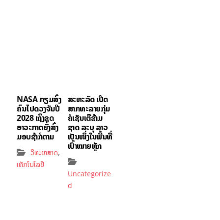
NASA ກຽມສົ່ງ
ສະຫະລັດ ເປີດ
ຄົນໄປດວງຈັນປີ
ສາກທະລາຍກຸ່ມ
2028 ເຖິງຊຸດ
ຄໍເຊັນເຕີຂ້າມ
ອາວະກາດຍັງສົ່ງ
ຊາດ ລະບຸ ລາວ
ມອບຊ້າກໍຕາມ
ເປັນໜຶ່ງໃນພື້ນທີ່
ເປົ້າໝາຍຫຼັກ
,
ວິທະຍາສາດ
ເທັກໂນໂລຢີ
Uncategorize
d