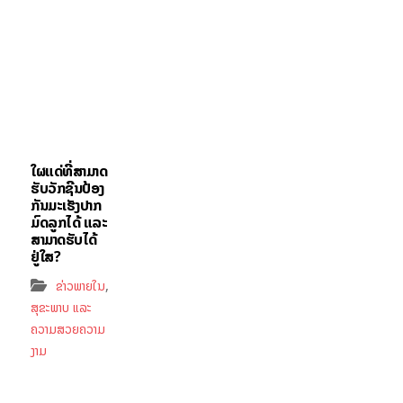
ໃຜແດ່ທີ່ສາມາດ
ຮັບວັກຊີນປ້ອງ
ກັນມະເຮັງປາກ
ມົດລູກໄດ້ ແລະ
ສາມາດຮັບໄດ້
ຢູ່ໃສ?
,
ຂ່າວພາຍໃນ
ສຸຂະພາບ ແລະ
ຄວາມສວຍຄວາມ
ງາມ