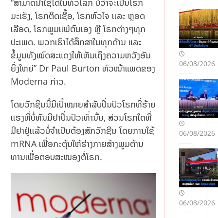
“ສາມາດນຳໃຊ້ໄດ້ໃນທົ່ວໂລກ ບໍ່ວ່າຈະເປັນໂຣກ
ນ
ໄພ
ມະເຮັງ, ໂຣກຕິດເຊື້ອ, ໂຣກຫົວໃຈ ເເລະ ຫຼອດ
ນໍ້າ
ເລືອດ, ໂຣກພູມເເພ້ຕົນເອງ ຫຼື ໂຣກຕ່າງໆທຸກ
ຖ້ວ
ປະເພດ. ພວກເຮົາໄດ້ສຶກສາໃນທຸກດ້ານ ແລະ
ມ 3
ສາຍ
ຂໍ້ມູນທັງໝົດສະແດງໃຫ້ເຫັນເຖິງຄວາມຫວັງອັນ
06/08/2026
ນໍ້າ
ຍິ່ງໃຫຍ່” Dr Paul Burton ຫົວໜ້າແພດຂອງ
ຫຼັກ
Moderna ກ່າວ.
ລະ
ດັບ
ໂດຍວັກຊີນນີ້ມີເປົ້າໝາຍສຳລັບປິ່ນປົວໂຣກທີ່ຮ້າຍ
ນໍ້າ
ໃກ້
ເເຮງທີ່ບໍ່ທັນມີຢາປິ່ນປົວເທົ່ານັ້ນ, ສ່ວນໂຣກໃດທີ່
ແຕະ
ມີຢາຢູ່ເເລ້ວບໍ່ຈຳເປັນຕ້ອງສັກວັກຊີນ ໂດຍການໃຊ້
06/08/2026
ຈຸດ
mRNA ເພື່ອກະຕຸ້ນໃຫ້ຮ່າງກາຍສ້າງພູມຕ້ານ
ອັນ
ທານເພື່ອຕອບສະໜອງຕໍ່ໂຣກ.
ຕະ
ລາຍ
06/08/2026