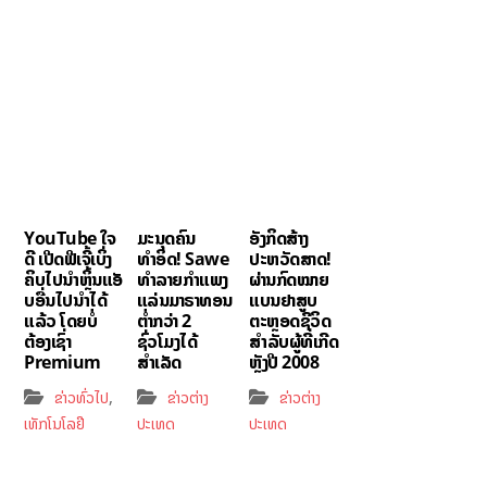
YouTube ໃຈ
ມະນຸດຄົນ
ອັງກິດສ້າງ
ດີ ເປີດຟີເຈີ້ເບິ່ງ
ທຳອິດ! Sawe
ປະຫວັດສາດ!
ຄິບໄປນຳຫຼິ້ນແອັ
ທຳລາຍກຳແພງ
ຜ່ານກົດໝາຍ
ບອື່ນໄປນຳໄດ້
ແລ່ນມາຣາທອນ
ແບນຢາສູບ
ແລ້ວ ໂດຍບໍ່
ຕ່ຳກວ່າ 2
ຕະຫຼອດຊີວິດ
ຕ້ອງເຊົ່າ
ຊົ່ວໂມງໄດ້
ສຳລັບຜູ້ທີ່ເກີດ
Premium
ສຳເລັດ
ຫຼັງປີ 2008
,
ຂ່າວທົ່ວໄປ
ຂ່າວຕ່າງ
ຂ່າວຕ່າງ
ເທັກໂນໂລຢີ
ປະເທດ
ປະເທດ