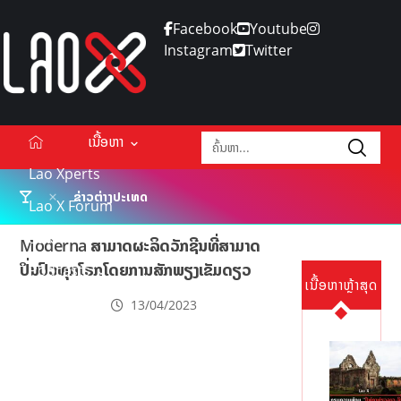
Facebook
Youtube
Instagram
Twitter
ເນື້ອຫາ
Lao Xperts
ຂ່າວຕ່າງປະເທດ
Lao X Forum
ວິດີໂອ
Moderna ສາມາດຜະລິດວັກຊີນທີ່ສາມາດ
ປິ່ນປົວທຸກໂຣກໂດຍການສັກພຽງເຂັມດຽວ
Podcasts
ເນື້ອຫາຫຼ້າສຸດ
Events
13/04/2023
ກ່ຽວກັບ
ຕິດຕໍ່ໂຄສະນາ