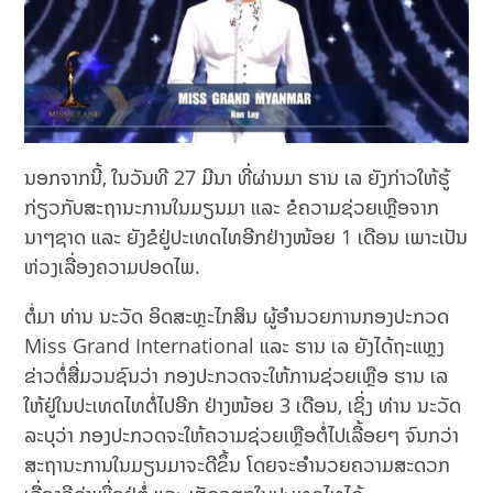
ນອກຈາກນີ້, ໃນວັນທີ 27 ມີນາ ທີ່ຜ່ານມາ ຮານ ເລ ຍັງກ່າວໃຫ້ຮູ້
ກ່ຽວກັບສະຖານະການໃນມຽນມາ ແລະ ຂໍຄວາມຊ່ວຍເຫຼືອຈາກ
ນາໆຊາດ ແລະ ຍັງຂໍຢູ່ປະເທດໄທອີກຢ່າງໜ້ອຍ 1 ເດືອນ ເພາະເປັນ
ຫ່ວງເລື່ອງຄວາມປອດໄພ.
ຕໍ່ມາ ທ່ານ ນະວັດ ອິດສະຫຼະໄກສິນ ຜູ້ອຳນວຍການກອງປະກວດ
Miss Grand International ແລະ ຮານ ເລ ຍັງໄດ້ຖະແຫຼງ
ຂ່າວຕໍ່ສື່ມວນຊົນວ່າ ກອງປະກວດຈະໃຫ້ການຊ່ວຍເຫຼືອ ຮານ ເລ
ໃຫ້ຢູ່ໃນປະເທດໄທຕໍ່ໄປອີກ ຢ່າງໜ້ອຍ 3 ເດືອນ, ເຊິ່ງ ທ່ານ ນະວັດ
ລະບຸວ່າ ກອງປະກວດຈະໃຫ້ຄວາມຊ່ວຍເຫຼືອຕໍ່ໄປເລື້ອຍໆ ຈົນກວ່າ
ສະຖານະການໃນມຽນມາຈະດີຂຶ້ນ ໂດຍຈະອຳນວຍຄວາມສະດວກ