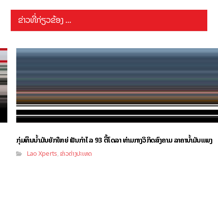
ຂ່າວທີ່ກ່ຽວຂ້ອງ ...
ກຸ່ມທຶນນ້ຳມັນຍັກໃຫຍ່ ຟັນກຳໄລ 93 ຕື້ໂດລາ ທ່າມກາງວິກິດສົງຄາມ ລາຄານໍ້າມັນແພງ
Lao Xperts
ຂ່າວຕ່າງປະເທດ
,