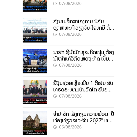
ຂະໜາດນ້ອຍ ແລະ ຈຸນລະ
07/08/2026
ວິສາຫະກິດ
ລົງນາມສຶກສາໂຄງການ ນິຄົມ
ອຸດສາຫະກຳວຽງຈັນ-ໄຊທານີ ຕັ້ງ
ເປົ້າດຶງທຶນ 150 ລ້ານໂດລາ, ສ້າງ
07/08/2026
ວຽກ 5.000 ຕຳແໜ່ງ
ນາຍົກ ຊີ້ນຳນັກທຸລະກິດໜຸ່ມ ຕ້ອງ
ນຳໜ້າແກ້ວິກິດເສດຖະກິດ ເນັ້ນດຶງ
ທຶນສາກົນ, ຫັນສູ່ດິຈິຕອນ
07/08/2026
ຍີ່ປຸ່ນຊ່ວຍເຫຼືອເພີ່ມ 1 ຕື້ເຢນ ອັບ
ເກຣດສະໜາມບິນວັດໄຕ ຮັບຮອງ
ການເຕີບໂຕ
07/08/2026
ຈຳປາສັກ ເລັ່ງກຽມຄວາມພ້ອມ “ປີ
ທ່ອງທ່ຽວລາວ-ຈີນ 2027” ຫວັງ
ກະຕຸ້ນເສດຖະກິດທ້ອງຖິ່ນ
06/08/2026