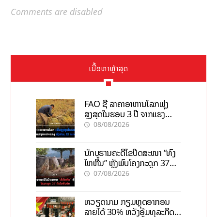
Comments are disabled
ເນື້ອຫາຫຼ້າສຸດ
FAO ຊີ້ ລາຄາອາຫານໂລກພຸ່ງ
ສູງສຸດໃນຮອບ 3 ປີ ຈາກແຮງ
ກົດດັນຂອງສົງຄາມ, El nino
08/08/2026
ນັກບູຮານຄະດີໄຂປິດສະໜາ “ທົ່ງ
ໄຫຫີນ” ຫຼັງພົບໂຄງກະດູກ 37
ຄົນໃນຫີນຍັກ
07/08/2026
ຫວຽດນາມ ກຽມຫຼຸດອາກອນ
ລາຍໄດ້ 30% ຫວັງອູ້ມທຸລະກິດ