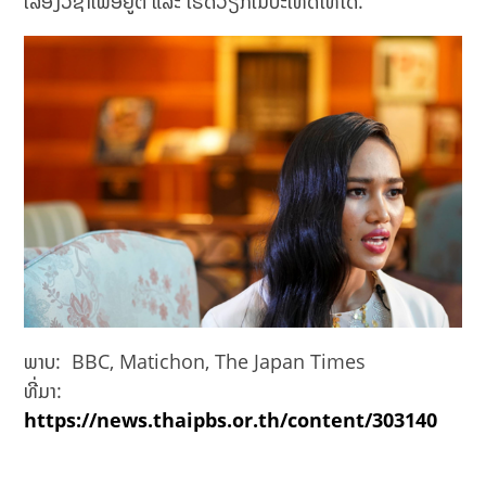
ເລື່ອງວີຊ່າເພື່ອຢູ່ຕໍ່ ແລະ ເຮັດວຽກໃນປະເທດໄທໄດ້.
ພາບ: BBC, Matichon, The Japan Times
ທີ່ມາ:
https://news.thaipbs.or.th/content/303140