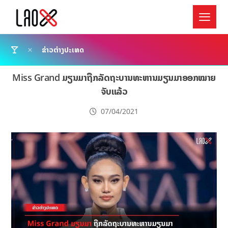
ຂ່າວຕ່າງປະເທດ
Miss Grand ມຽນມາຖືກລັດຖະບານທະຫານມຽນມາອອກໝາຍ
ຈັບແລ້ວ
07/04/2021