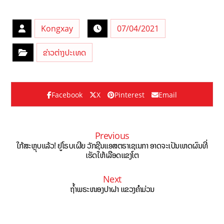
Kongxay
07/04/2021
ຂ່າວຕ່າງປະເທດ
Facebook
X
Pinterest
Email
Previous
ໃກ້ສະຫຼຸບແລ້ວ! ຢູໂຣບເຜີຍ ວັກຊີນແອສຕຣາເຊເນກາ ອາດຈະເປັນເຫດຜົນທີ່
ເຮັດໃຫ້ເລືອດແຂງໂຕ
Next
ຖ້ຳພຣະໜອງປາຝາ ແຂວງຄຳມ່ວນ