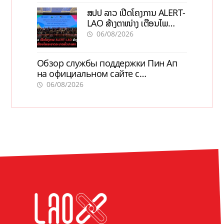
ສປປ ລາວ ເປີດໂຄງການ ALERT-
LAO ສ້າງຕາໜ່າງ ເຕືອນໄພ
ພະຍາດລະບາດທົ່ວປະເທດ
06/08/2026
Обзор службы поддержки Пин Ап
на официальном сайте с
актуальной информацией
06/08/2026