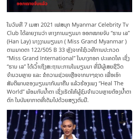
ໃນວັນທີ 7 ເມສາ 2021 ເຟສບຸກ Myanmar Celebrity Tv
Club ໄດ້ລາຍງານວ່າ ທາງການມຽນມາ ອອກໝາຍຈັບ “ຮານ ເລ”
(Han Lay) ນາງງາມມຽນມາ ( Miss Grand Myanmar )
ຕາມມາດຕາ 122/505 B 33 ຫຼັງຈາກໃຊ້ເວທີການປະກວດ
“Miss Grand International” ໃນບາງກອກ ປະເທດໄທ ເຊິ່ງ
“ຮານ ເລ” ໄດ້ເວົ້າເຖິງສະຖານະການໃນມຽນມາ ທີ່ມີຜູ້ເສຍຊີວິດ
ຈຳນວນຫຼາຍ ແລະ ຂໍຄວາມຊ່ວຍເຫຼືອຈາກນາໆຊາດ ເພື່ອເອົາ
ສັນຕິພາບຂອງມຽນມາກັບມາຄືນ ແລ້ວຮ້ອງເພງ “Heal The
World” ພ້ອມກັບນ້ຳຕາ ເຊິ່ງເຮັດໃຫ້ຜູ້ຊົມຈຳນວນຫຼາຍຕ້ອງນ້ຳຕາ
ຕົກ ໃນບັນຍາກາດທີ່ເຕັມໄປດ້ວຍສຽງຕົບມື.