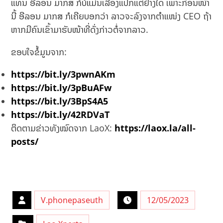
ແທນ ອີລອນ ມາກສ ກໍບໍ່ແມ່ນເລື່ອງແປກແຕ່ຢ່າງໃດ ເພາະກ່ອນໜ້າ
ນີ້ ອີລອນ ມາກສ ກໍເຄີຍບອກວ່າ ລາວຈະລົງຈາກຕຳແໜ່ງ CEO ຖ້າ
ຫາກມີຄົນເຂົ້າມາຮັບໜ້າທີ່ດັ່ງກ່າວຕໍ່ຈາກລາວ.
ຂອບໃຈຂໍ້ມູນຈາກ:
https://bit.ly/3pwnAKm
https://bit.ly/3pBuAFw
https://bit.ly/3BpS4A5
https://bit.ly/42RDVaT
ຕິດຕາມຂ່າວທັງໝົດຈາກ LaoX:
https://laox.la/all-
posts/
V.phonepaseuth
12/05/2023