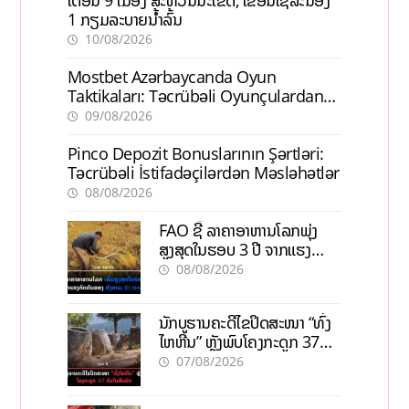
1 ກຽມລະບາຍນ້ຳລົ້ນ
10/08/2026
Mostbet Azərbaycanda Oyun
Taktikaları: Təcrübəli Oyunçulardan
İpuçları
09/08/2026
Pinco Depozit Bonuslarının Şərtləri:
Təcrübəli İstifadəçilərdən Məsləhətlər
08/08/2026
FAO ຊີ້ ລາຄາອາຫານໂລກພຸ່ງ
ສູງສຸດໃນຮອບ 3 ປີ ຈາກແຮງ
ກົດດັນຂອງສົງຄາມ, El nino
08/08/2026
ນັກບູຮານຄະດີໄຂປິດສະໜາ “ທົ່ງ
ໄຫຫີນ” ຫຼັງພົບໂຄງກະດູກ 37
ຄົນໃນຫີນຍັກ
07/08/2026