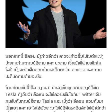
ນອກຈາກນີ້ ອີລອນ ຍັງກ່າວອີກວ່າ ລາວຈະກ້າວຂຶ້ນໄປໃນຕຳແໜ່ງ
ປະທານກຳມະການບໍລິຫານ ແລະ ປະທານ ເຈົ້າໜ້າທີ່ຝ່າຍເທັກໂນ
ໂລຢີ ເຊິ່ງຈະຮັບຜິດຊອບດ້ານຜະລິດຕະພັນ ຊອຟແວ ແລະ ການ
ປະຕິບັດການດ້ານລະບົບ.
ໂດຍກ່ອນໜ້ານີ້ ມີລາຍງານວ່າ ນັກລົງທຶນຫຼາຍຄົນຂອງບໍລິສັດ
Tesla ກັງວົນວ່າ ອີລອນ ຈະໃຫ້ຄວາມສົນໃຈກັບ Twitter ຈົນ
ກະທົບກັບການບໍລິຫານ Tesla ແລະ ເບິ່ງວ່າ ອີລອນ ຄວນກັບມາ
ເບິ່ງແຍງ ແລະ ເອົາໃຈໃສ່ພັດທະນາໃຫ້ບໍລິສັດຜະລິດລົດໄຟຟ້າດີກວ່າ