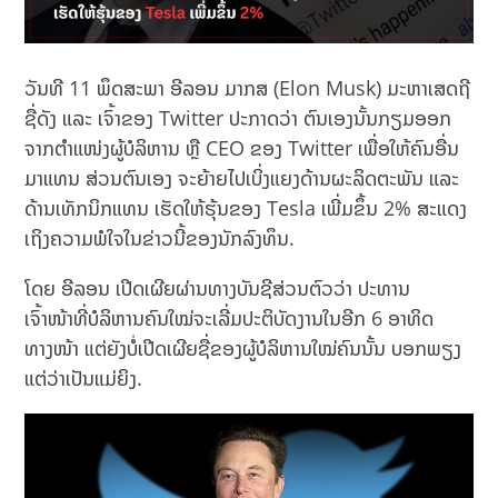
ວັນທີ 11 ພຶດສະພາ ອີລອນ ມາກສ (Elon Musk) ມະຫາເສດຖີ
ຊື່ດັງ ແລະ ເຈົ້າຂອງ Twitter ປະກາດວ່າ ຕົນເອງນັ້ນກຽມອອກ
ຈາກຕໍາແໜ່ງຜູ້ບໍລິຫານ ຫຼື CEO ຂອງ Twitter ເພື່ອໃຫ້ຄົນອື່ນ
ມາແທນ ສ່ວນຕົນເອງ ຈະຍ້າຍໄປເບິ່ງແຍງດ້ານຜະລິດຕະພັນ ແລະ
ດ້ານເທັກນິກແທນ ເຮັດໃຫ້ຮຸ້ນຂອງ Tesla ເພີ່ມຂຶ້ນ 2% ສະແດງ
ເຖິງຄວາມພໍໃຈໃນຂ່າວນີ້ຂອງນັກລົງທຶນ.
ໂດຍ ອີລອນ ເປີດເຜີຍຜ່ານທາງບັນຊີສ່ວນຕົວວ່າ ປະທານ
ເຈົ້າໜ້າທີ່ບໍລິຫານຄົນໃໝ່ຈະເລີ່ມປະຕິບັດງານໃນອີກ 6 ອາທິດ
ທາງໜ້າ ແຕ່ຍັງບໍ່ເປີດເຜີຍຊື່ຂອງຜູ້ບໍລິຫານໃໝ່ຄົນນັ້ນ ບອກພຽງ
ແຕ່ວ່າເປັນແມ່ຍິງ.