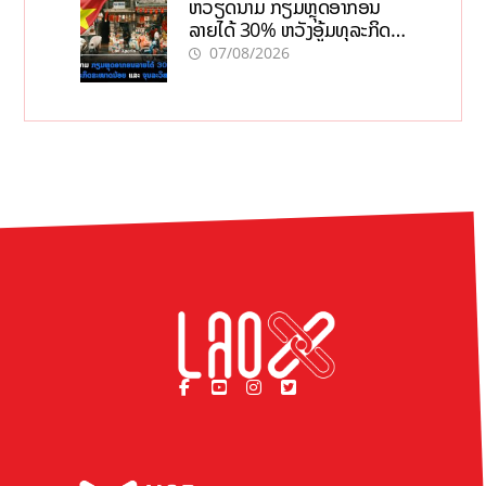
ຫວຽດນາມ ກຽມຫຼຸດອາກອນ
ລາຍໄດ້ 30% ຫວັງອູ້ມທຸລະກິດ
ຂະໜາດນ້ອຍ ແລະ ຈຸນລະ
07/08/2026
ວິສາຫະກິດ