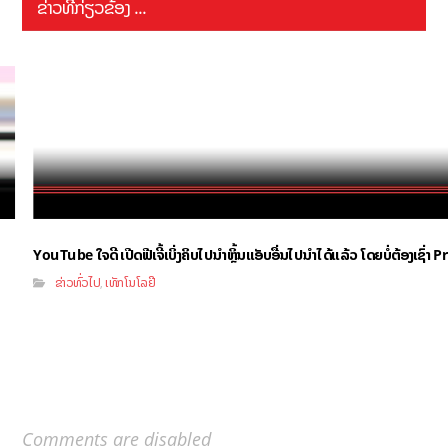
ຂ່າວທີ່ກ່ຽວຂ້ອງ ...
YouTube ໃຈດີ ເປີດຟີເຈີ້ເບິ່ງຄິບໄປນຳຫຼິ້ນແອັບອື່ນໄປນຳໄດ້ແລ້ວ ໂດຍບໍ່ຕ້ອງເຊົ່
ຂ່າວທົ່ວໄປ
ເທັກໂນໂລຢີ
,
Comments are disabled