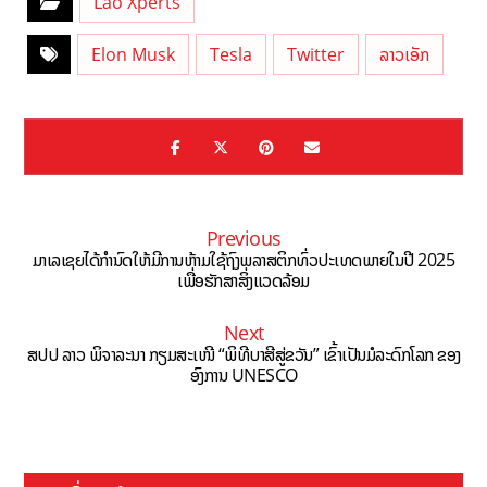
Lao Xperts
Elon Musk
Tesla
Twitter
ລາວເອັກ
Previous
ມາເລເຊຍໄດ້ກຳນົດໃຫ້ມີການຫ້າມໃຊ້ຖົງພລາສຕິກທົ່ວປະເທດພາຍໃນປີ 2025
ເພື່ອຮັກສາສິ່ງແວດລ້ອມ
Next
ສປປ ລາວ ພິຈາລະນາ ກຽມສະເໜີ “ພິທີບາສີສູ່ຂວັນ” ເຂົ້າເປັນມໍລະດົກໂລກ ຂອງ
ອົງການ UNESCO