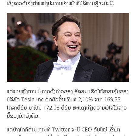
ເຊິ່ງລາວດຳລົງຕໍາແໜ່ງປະທານເຈົ້າໜ້າທີ່ບໍລິຫານຢູ່ຂະນະນີ້.
ແຕ່ພາຍຫຼັງການປະກາດດັ່ງກ່າວຂອງ ອີລອນ ເຮັດໃຫ້ລາຄາຮຸ້ນຂອງ
ບໍລິສັດ Tesla Inc ດີດຕົວຂຶ້ນທັນທີ 2,10% ຈາກ 169,55
ໂດລາຕໍ່ຮຸ້ນ ມາເປັນ 172,08 ຕໍ່ຮຸ້ນ ສະແດງເຖິງຄວາມພໍໃຈໃນຂ່າວ
ນີ້ຂອງນັກລົງທຶນ.
ແຕ່ຢ່າງໃດກໍຕາມ ການທີ່ Twitter ຈະມີ CEO ຄົນໃໝ່ ເຂົ້າມາ