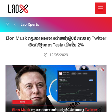
Lao Xperts
Elon Musk ກຽມລາອອກຈາກຕຳແໜ່ງຜູ້ບໍລິຫານຂອງ Twitter
ເຮັດໃຫ້ຮຸ້ນຂອງ Tesla ເພີ່ມຂຶ້ນ 2%
12/05/2023