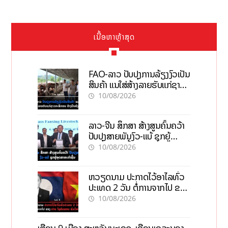
ເນື້ອຫາຫຼ້າສຸດ
FAO-ລາວ ປັບປຸງການລ້ຽງງົວເປັນ
ສິນຄ້າ ແນໃສ່ສ້າງລາຍຮັບແກ່ຊາວ
ກະສິກອນຢ່າງຍືນຍົງ
10/08/2026
ລາວ-ຈີນ ສຶກສາ ສ້າງສູນຄົ້ນຄວ້າ
ປັບປຸງສາຍພັນງົວ-ແບ້ ຊຸກຍູ້
ອຸດສາຫະກຳຊີ້ນ
10/08/2026
ຫວຽດນາມ ປະກາດໄວ້ອາໄລທົ່ວ
ປະເທດ 2 ວັນ ຕໍ່ການຈາກໄປ ຂອງ
ທ່ານ ໄຊສົມພອນ ພົມວິຫານ
10/08/2026
ເຕືອນ 9 ເມືອງ ສະຫວັນນະເຂດ, ເຂື່ອນເຊລະນອງ