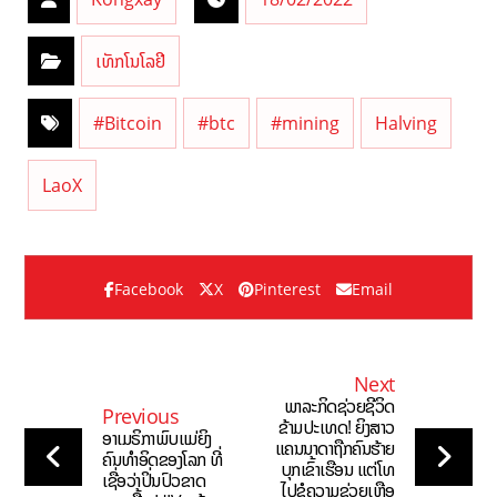
ເທັກໂນໂລຢີ
#Bitcoin
#btc
#mining
Halving
LaoX
Facebook
X
Pinterest
Email
Next
ພາລະກິດຊ່ວຍຊີວິດ
Previous
ຂ້າມປະເທດ! ຍິງສາວ
ອາເມຣິກາພົບແມ່ຍິງ
ແຄນນາດາຖືກຄົນຮ້າຍ
ຄົນທຳອິດຂອງໂລກ ທີ່
ບຸກເຂົ້າເຮືອນ ແຕ່ໂທ
ເຊື່ອວ່າປິ່ນປົວຂາດ
ໄປຂໍຄວາມຊ່ວຍເຫຼືອ