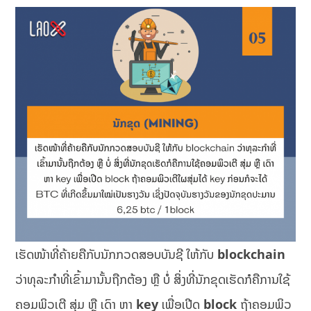
ເຮັດໜ້າທີ່ຄ້າຍຄືກັບນັກກວດສອບບັນຊີ ໃຫ້ກັບ
blockchain
ວ່າທຸລະກຳທີ່ເຂົ້າມານັ້ນຖືກຕ້ອງ ຫຼື ບໍ່ ສິ່ງທີ່ນັກຂຸດເຮັດກໍຄືການໃຊ້
ຄອມພິວເຕີ ສຸ່ມ ຫຼື ເດົາ ຫາ
key
ເພື່ອເປີດ
block
ຖ້າຄອມພິວ