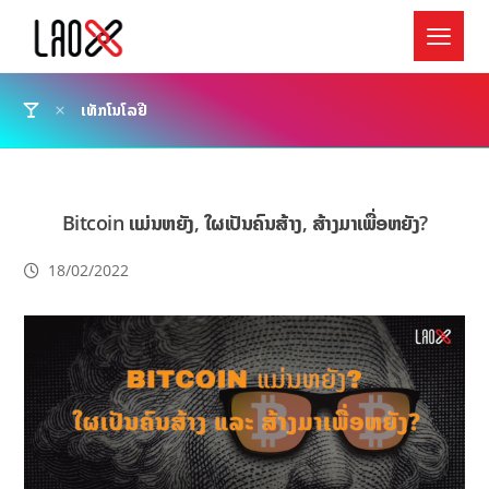
ເທັກໂນໂລຢີ
Bitcoin ແມ່ນຫຍັງ, ໃຜເປັນຄົນສ້າງ, ສ້າງມາເພື່ອຫຍັງ?
18/02/2022