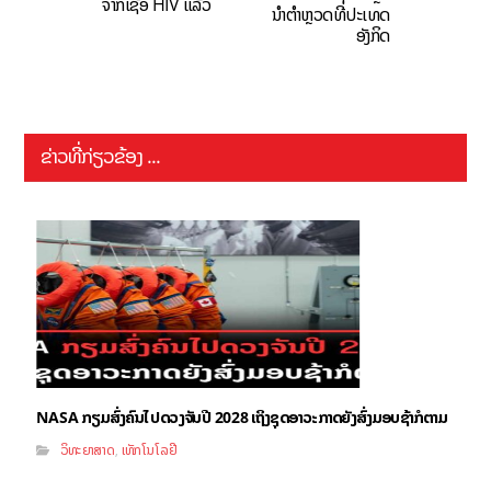
ຈາກເຊື້ອ HIV ແລ້ວ
ນຳຕຳຫຼວດທີ່ປະເທດ
ອັງກິດ
ຂ່າວທີ່ກ່ຽວຂ້ອງ ...
NASA ກຽມສົ່ງຄົນໄປດວງຈັນປີ 2028 ເຖິງຊຸດອາວະກາດຍັງສົ່ງມອບຊ້າກໍຕາມ
ວິທະຍາສາດ
ເທັກໂນໂລຢີ
,