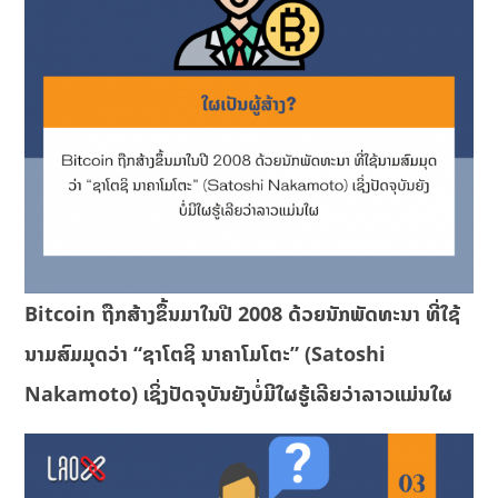
Bitcoin ຖືກສ້າງຂຶ້ນມາໃນປີ 2008 ດ້ວຍນັກພັດທະນາ ທີ່ໃຊ້
ນາມສົມມຸດວ່າ “ຊາໂຕຊິ ນາຄາໂມໂຕະ” (Satoshi
Nakamoto) ເຊິ່ງປັດຈຸບັນຍັງບໍ່ມີໃຜຮູ້ເລີຍວ່າລາວແມ່ນໃຜ