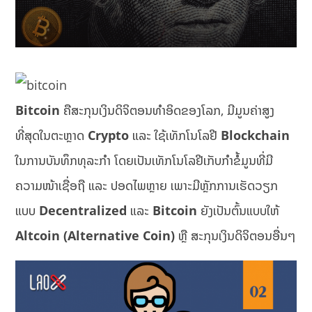
Bitcoin
ຄືສະກຸນເງິນດິຈິຕອນທຳອິດຂອງໂລກ, ມີມູນຄ່າສູງ
ທີ່ສຸດໃນຕະຫຼາດ
Crypto
ແລະ ໃຊ້ເທັກໂນໂລຢີ
Blockchain
ໃນການບັນທຶກທຸລະກຳ ໂດຍເປັນເທັກໂນໂລຢີເກັບກຳຂໍ້ມູນທີ່ມີ
ຄວາມໜ້າເຊື່ອຖື ແລະ ປອດໄພຫຼາຍ ເພາະມີຫຼັກການເຮັດວຽກ
ແບບ
Decentralized
ແລະ
Bitcoin
ຍັງເປັນຕົ້ນແບບໃຫ້
Altcoin (Alternative Coin)
ຫຼື ສະກຸນເງິນດິຈິຕອນອື່ນໆ