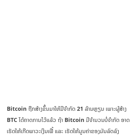
Bitcoin
ຖືກສ້າງຂຶ້ນມາໃຫ້ມີຈຳກັດ
21
ລ້ານຫຼຽນ ເພາະຜູ້ສ້າງ
BTC
ໄດ້ຄາດການໄວ້ແລ້ວ ຖ້າ
Bitcoin
ມີຈຳນວນບໍ່ຈຳກັດ ອາດ
ເຮັດໃຫ້ເກີດພາວະເງິນເຟີ້ ແລະ ເຮັດໃຫ້ມູນຄ່າຂອງມັນລົດລົງ