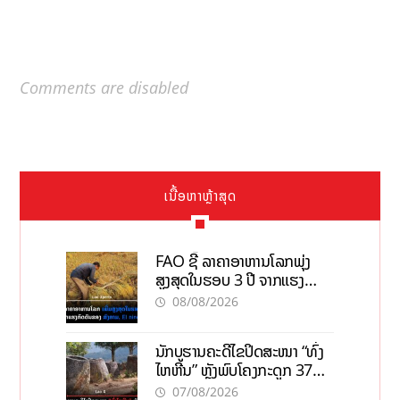
Comments are disabled
ເນື້ອຫາຫຼ້າສຸດ
FAO ຊີ້ ລາຄາອາຫານໂລກພຸ່ງ
ສູງສຸດໃນຮອບ 3 ປີ ຈາກແຮງ
ກົດດັນຂອງສົງຄາມ, El nino
08/08/2026
ນັກບູຮານຄະດີໄຂປິດສະໜາ “ທົ່ງ
ໄຫຫີນ” ຫຼັງພົບໂຄງກະດູກ 37
ຄົນໃນຫີນຍັກ
07/08/2026