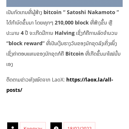
ເປັນກົດເກນທີ່ຜູ້ສ້າງ
bitcoin “ Satoshi Nakamoto ”
ໄດ້ກຳນົດຂຶ້ນມາ ໂດຍທຸກໆ
210,000 block
ທີ່ສ້າງຂຶ້ນ ຫຼື
ປະມານ
4
ປີ ຈະເກີດມີການ
Halving
ເຊິ່ງກໍຄືການລົດຈຳນວນ
“block reward”
ທີ່ເປັນເງິນຮາງວັນຂອງນັກຂຸດລົງເຄິ່ງໜຶ່ງ
ເຊິ່ງຄ່າຕອບແທນຂອງນັກຂຸດກໍຄື
Bitcoin
ທີ່ເກີດຂຶ້ນມາໃໝ່ນັ້ນ
ເອງ
ຕິດຕາມຂ່າວທັງໝົດຈາກ LaoX:
https://laox.la/all-
posts/
Kongxay
18/02/2022