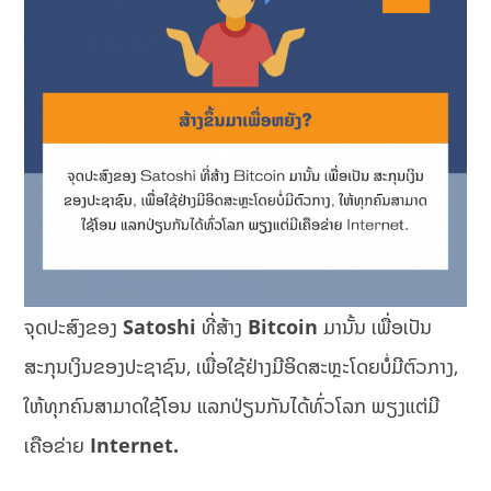
ຈຸດປະສົງຂອງ
Satoshi
ທີ່ສ້າງ
Bitcoin
ມານັ້ນ ເພື່ອເປັນ
ສະກຸນເງິນຂອງປະຊາຊົນ, ເພື່ອໃຊ້ຢ່າງມີອິດສະຫຼະໂດຍບໍ່ມີຕົວກາງ,
ໃຫ້ທຸກຄົນສາມາດໃຊ້ໂອນ ແລກປ່ຽນກັນໄດ້ທົ່ວໂລກ ພຽງແຕ່ມີ
ເຄືອຂ່າຍ
Internet.