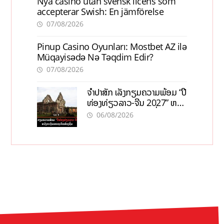
Nya casino utan svensk licens som
accepterar Swish: En jämförelse
07/08/2026
Pinup Casino Oyunları: Mostbet AZ ilə
Müqayisədə Nə Təqdim Edir?
07/08/2026
ຈຳປາສັກ ເລັ່ງກຽມຄວາມພ້ອມ “ປີ
ທ່ອງທ່ຽວລາວ-ຈີນ 2027” ຫວັງ
ກະຕຸ້ນເສດຖະກິດທ້ອງຖິ່ນ
06/08/2026