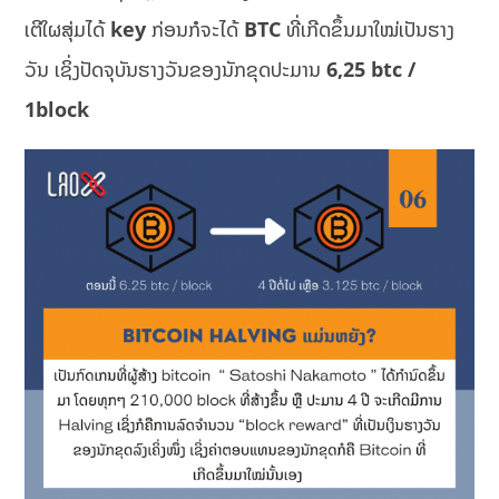
ເຕີໃຜສຸ່ມໄດ້
key
ກ່ອນກໍຈະໄດ້
BTC
ທີ່ເກີດຂຶ້ນມາໃໝ່ເປັນຮາງ
ວັນ ເຊິ່ງປັດຈຸບັນຮາງວັນຂອງນັກຂຸດປະມານ
6,25 btc /
1block