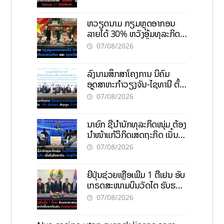
ຫວຽດນາມ ກຽມຫຼຸດອາກອນ
ລາຍໄດ້ 30% ຫວັງອູ້ມທຸລະກິດ
ຂະໜາດນ້ອຍ ແລະ ຈຸນລະ
07/08/2026
ວິສາຫະກິດ
ລົງນາມສຶກສາໂຄງການ ນິຄົມ
ອຸດສາຫະກຳວຽງຈັນ-ໄຊທານີ ຕັ້ງ
ເປົ້າດຶງທຶນ 150 ລ້ານໂດລາ, ສ້າງ
07/08/2026
ວຽກ 5.000 ຕຳແໜ່ງ
ນາຍົກ ຊີ້ນຳນັກທຸລະກິດໜຸ່ມ ຕ້ອງ
ນຳໜ້າແກ້ວິກິດເສດຖະກິດ ເນັ້ນດຶງ
ທຶນສາກົນ, ຫັນສູ່ດິຈິຕອນ
07/08/2026
ຍີ່ປຸ່ນຊ່ວຍເຫຼືອເພີ່ມ 1 ຕື້ເຢນ ອັບ
ເກຣດສະໜາມບິນວັດໄຕ ຮັບຮອງ
ການເຕີບໂຕ
07/08/2026