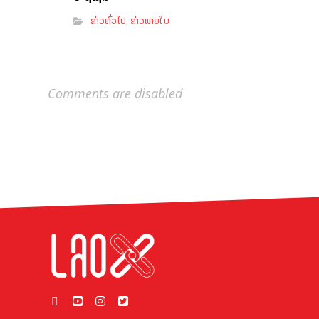
ຂ່າວທົ່ວໄປ
ຂ່າວພາຍໃນ
,
Comments are disabled