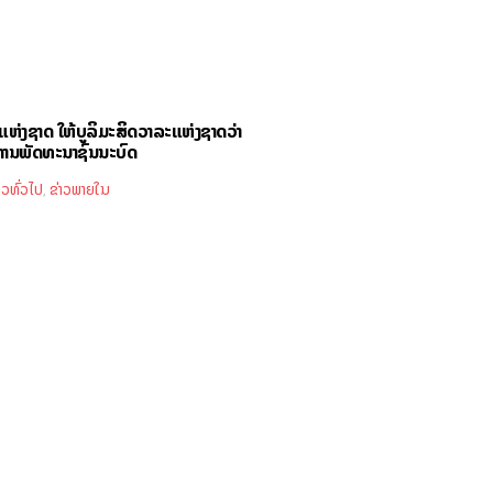
ຫ່ງຊາດ ໃຫ້ບູລິມະສິດວາລະແຫ່ງຊາດວ່າ
ການພັດທະນາຊົນນະບົດ
າວທົ່ວໄປ
ຂ່າວພາຍໃນ
,