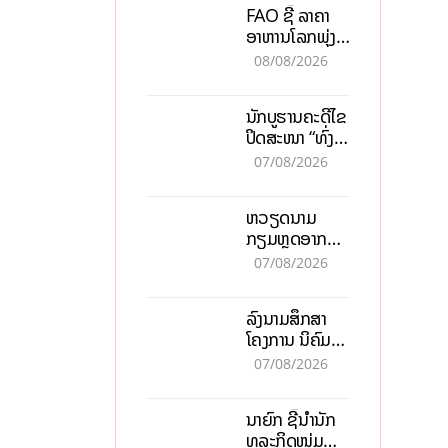
FAO ຊີ້ ລາຄາ
ອາຫານໂລກພຸ່ງ
ສູງສຸດໃນຮອບ 3
08/08/2026
ປີ ຈາກແຮງ
ກົດດັນຂອງ
ນັກບູຮານຄະດີໄຂ
ສົງຄາມ, El
ປິດສະໜາ “ທົ່ງ
nino
ໄຫຫີນ” ຫຼັງພົບ
07/08/2026
ໂຄງກະດູກ 37
ຄົນໃນຫີນຍັກ
ຫວຽດນາມ
ກຽມຫຼຸດອາກອນ
ລາຍໄດ້ 30%
07/08/2026
ຫວັງອູ້ມທຸລະກິດ
ຂະໜາດນ້ອຍ
ລົງນາມສຶກສາ
ແລະ ຈຸນລະ
ໂຄງການ ນິຄົມ
ວິສາຫະກິດ
ອຸດສາຫະກຳ
07/08/2026
ວຽງຈັນ-ໄຊທານີ
ຕັ້ງເປົ້າດຶງທຶນ
ນາຍົກ ຊີ້ນຳນັກ
150 ລ້ານໂດລາ,
ທຸລະກິດໜຸ່ມ
ສ້າງວຽກ 5.000