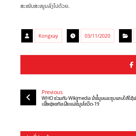
ສະໜັບສະໜູນລົງໄປດ້ວຍ.
Kongxay
03/11/2020
Previous
WHO ຮ່ວມກັບ Wikimedia ນຳຂໍ້ມູນແລະຮູບພາບໃຫ້ໃຊ້ຟ
ເພື່ອຊ່ອຍກັນເຜີຍແຜ່ຂໍ້ມູນໂຄວິດ-19