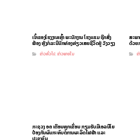
ເຈົ້າຂອງໂຮງງານເຫຼົ້າ ພະນັກງານ ໂຮງແຮມ ຖືກສັ່ງ
ສະພາແ
ຟ້ອງ ຫຼັງກໍລະນີນັກທ່ອງທ່ຽວເສຍຊີວິດຢູ່ ວັງວຽງ
ດ້ວຍ
ຂ່າວທົ່ວໄປ
ຂ່າວພາຍໃນ
ຂ່
,
ກະຊວງ ອຄ ເຕືອນທຸກເຂື່ອນ ກຽມຮັບມືເອລນີໂຍ
ປ້ອງກັນຜົນກະທົບຕໍ່ການຜະລິດໄຟຟ້າ ແລະ
ປະຊາຊົນ