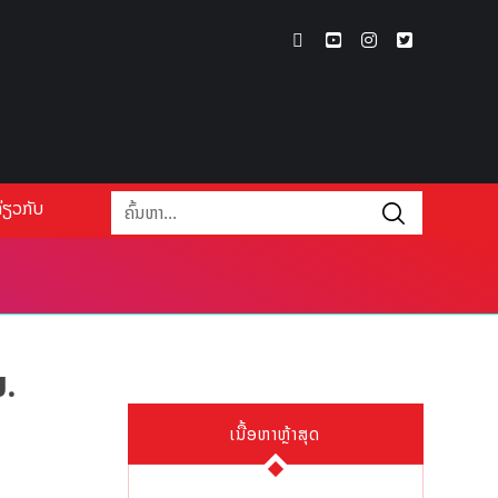
່ຽວກັບ
ມ.
ເນື້ອຫາຫຼ້າສຸດ