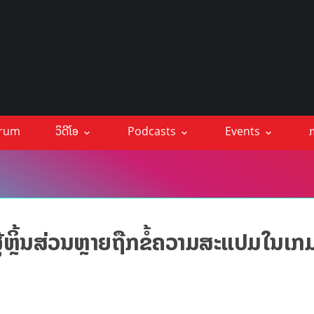
orum
ວິດີໂອ
Podcasts
Events
ກ
ຫຼິ້ນສ່ວນຫຼາຍຖືກຂໍ້ຄວາມສະແປມໃນເກ