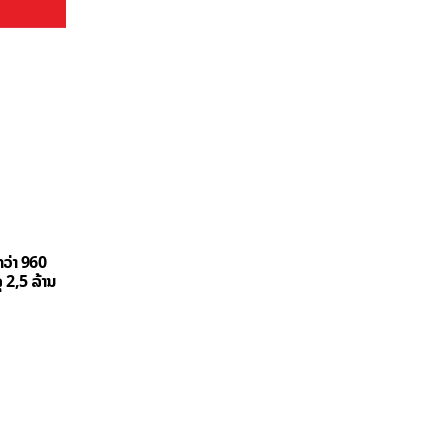
ວ່າ 960
 2,5 ລ້ານ