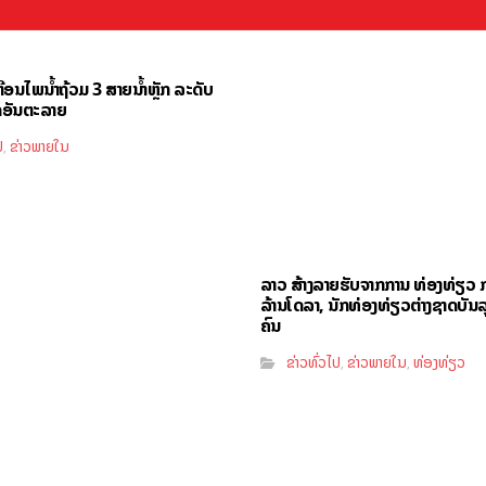
ຕືອນໄພນໍ້າຖ້ວມ 3 ສາຍນໍ້າຫຼັກ ລະດັບ
ຸດອັນຕະລາຍ
ປ
ຂ່າວພາຍໃນ
,
ລາວ ສ້າງລາຍຮັບຈາກການ ທ່ອງທ່ຽວ ກ
ລ້ານໂດລາ, ນັກທ່ອງທ່ຽວຕ່າງຊາດບັນລຸ
ຄົນ
ຂ່າວທົ່ວໄປ
ຂ່າວພາຍໃນ
ທ່ອງທ່ຽວ
,
,