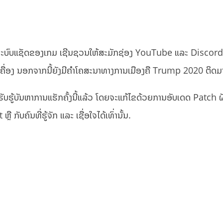
ລະບົບແຊັດຂອງເກມ ເຊີນຊວນໃຫ້ສະມັກຊ່ອງ YouTube ແລະ Discor
ແຮັກເຄື່ອງ ນອກຈາກນີ້ຍັງມີຄຳໂຄສະນາທາງການເມືອງຄື Trump 2020 ຕິດມ
ູ້ບັນຫາການແຮັກຄັ້ງນີ້ແລ້ວ ໂດຍຈະແກ້ໄຂດ້ວຍການອັບເດດ Patch ຝັ
 ກັບຄົນທີ່ຮູ້ຈັກ ແລະ ເຊື່ອໃຈໄດ້ເທົ່ານັ້ນ.