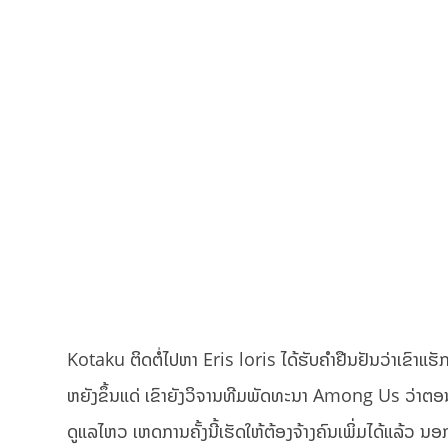
Kotaku ຕິດຕໍ່ໄປຫາ Eris loris ໄດ້ຮັບຄຳຢືນຢັນວ່າເຂົາແຮັ
ຫຍັງຂຶ້ນແດ່ ເຂົາຍັງວິຈານທີມພັດທະນາ Among Us ວ່າຕອນ
ດູແລໄຫວ ເຫດການຄັ້ງນີ້ເຮັດໃຫ້ຕ້ອງຈ້າງຄົນເພິ່ມໄດ້ແລ້ວ ນ