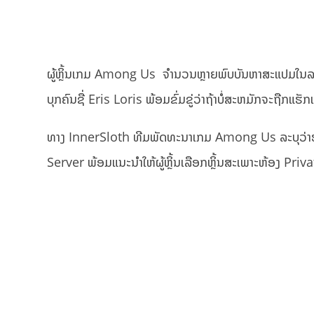
ຜູ້ຫຼິ້ນເກມ Among Us ຈຳນວນຫຼາຍພົບບັນຫາສະແປມໃນ
ບຸກຄົນຊື່ Eris Loris ພ້ອມຂົ່ມຂູ່ວ່າຖ້າບໍ່ສະຫມັກຈະຖືກ
ທາງ InnerSloth ທີມພັດທະນາເກມ Among Us ລະບຸວ່າຮັບຮ
Server ພ້ອມແນະນຳໃຫ້ຜູ້ຫຼິ້ນເລືອກຫຼິ້ນສະເພາະຫ້ອງ Privat ຫຼື