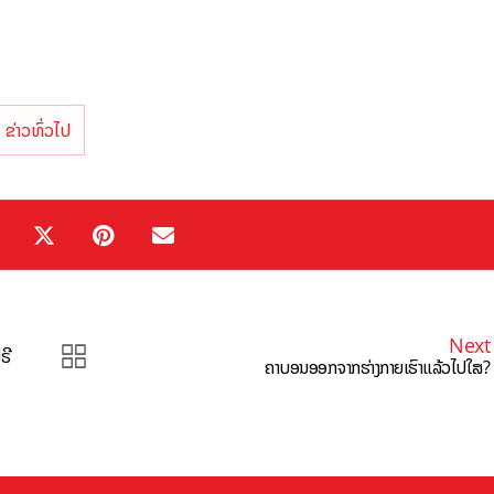
ຂ່າວທົ່ວໄປ
Next
ຣີ
ຄາບອນອອກຈາກຮ່າງກາຍເຮົາແລ້ວໄປໃສ?