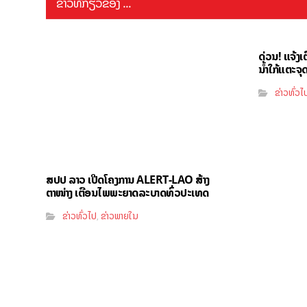
ຂ່າວທີ່ກ່ຽວຂ້ອງ ...
ດ່ວນ! ແຈ້ງເ
ນໍ້າໃກ້ແຕະຈ
ຂ່າວທົ່ວໄ
ສປປ ລາວ ເປີດໂຄງການ ALERT-LAO ສ້າງ
ຕາໜ່າງ ເຕືອນໄພພະຍາດລະບາດທົ່ວປະເທດ
ຂ່າວທົ່ວໄປ
ຂ່າວພາຍໃນ
,