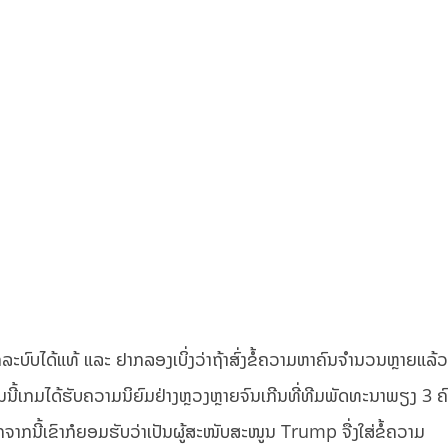
ກລະບົບໄດ້ແທ້ ແລະ ຢາກລອງເບິ່ງວ່າຖ້າສົ່ງຂໍ້ຄວາມຫາຄົນຈຳນວນຫຼາຍແລ້
ນີ້ເກມໄດ້ຮັບຄວາມນິຍົມຢ່າງຫຼວງຫຼາຍຈົນເກີນທີ່ທີມພັດທະນາພຽງ 3 
ອກຈາກນີ້ເຂົາກໍຍອມຮັບວ່າເປັນຜູ້ສະໜັບສະໜູນ Trump ຈື່ງໃສ່ຂໍ້ຄວາມ