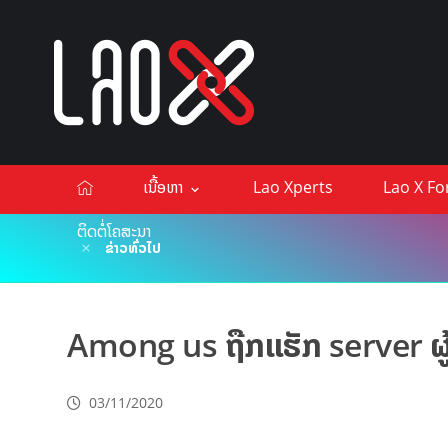
ເນື້ອຫາ
Lao Xperts
Lao X F
ຕິດຕໍ່ໂຄສະນາ
ຂ່າວທົ່ວໄປ
Among us ຖືກແຮັກ server ຜູ້
03/11/2020