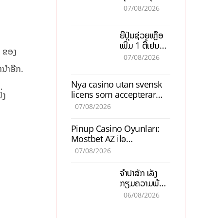
ຕ້ອງນຳໜ້າແກ້
ຕຳແໜ່ງ
07/08/2026
ວິກິດເສດຖະກິດ
ເນັ້ນດຶງທຶນ
ຍີ່ປຸ່ນຊ່ວຍເຫຼືອ
ສາກົນ, ຫັນສູ່ດິຈິ
ເພີ່ມ 1 ຕື້ເຢນ
ຕອນ
d ຂອງ
ອັບເກຣດ
07/08/2026
ສະໜາມບິນວັດ
ານຳອີກ.
ໄຕ ຮັບຮອງການ
Nya casino utan svensk
ເຕີບໂຕ
licens som accepterar
່ງ
Swish: En jämförelse
07/08/2026
Pinup Casino Oyunları:
Mostbet AZ ilə
Müqayisədə Nə Təqdim
07/08/2026
Edir?
ຈຳປາສັກ ເລັ່ງ
ກຽມຄວາມພ້ອມ
“ປີທ່ອງທ່ຽວ
06/08/2026
ລາວ-ຈີນ 2027”
ຫວັງກະຕຸ້ນ