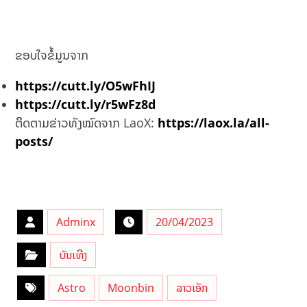
ຂອບໃຈຂໍ້ມູນຈາກ
https://cutt.ly/O5wFhIJ
https://cutt.ly/r5wFz8d
ຕິດຕາມຂ່າວທັງໝົດຈາກ LaoX:
https://laox.la/all-
posts/
Adminx
20/04/2023
ບັນເທີງ
Astro
Moonbin
ລາວເອັກ