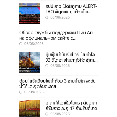
ສປປ ລາວ ເປີດໂຄງການ ALERT-
LAO ສ້າງຕາໜ່າງ ເຕືອນໄພ
ພະຍາດລະບາດທົ່ວປະເທດ
06/08/2026
Обзор службы поддержки Пин Ап
на официальном сайте с
актуальной информацией
06/08/2026
ກຸ່ມທຶນນ້ຳມັນຍັກໃຫຍ່ ຟັນກຳໄລ
93 ຕື້ໂດລາ ທ່າມກາງວິກິດສົງຄາມ
ລາຄານໍ້າມັນແພງ
06/08/2026
ດ່ວນ! ແຈ້ງເຕືອນໄພນໍ້າຖ້ວມ 3 ສາຍນໍ້າຫຼັກ ລະດັບ
ນໍ້າໃກ້ແຕະຈຸດອັນຕະລາຍ
06/08/2026
ລາຄາຄຳໂລກຟື້ນໂຕແຮງ ດັນລາຄາ
ຄຳໃນລາວທະລຸ 47 ລ້ານກີບຕໍ່ບາດ
06/08/2026