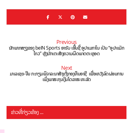
Previous
ນັກພາກສຽງຂອງ beIN Sports ອາຣັບ ເອີ້ນຊື່ ອູປາເມກາໂນ ເປັນ “ອູປາແມັກ
ໄກວ” ຫຼັງນັກເຕະສ້າງຄວາມຜິດພາດຕະຫຼອດ
Next
ມາເລເຊຍ-ຈີນ ກະກຽມພິຈາລະນາສ້າງຕັ້ງກອງທຶນອາຊີ ເພື່ອຫວັງລົດຜ່ອນການ
ເພິ່ງພາສະກຸນເງິນໂດລາສະຫະລັດ
ຂ່າວທີ່ກ່ຽວຂ້ອງ ...