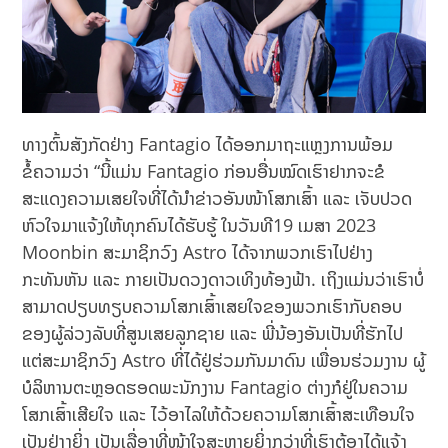
ທາງຕົ້ນສັງກັດຢ່າງ Fantagio ໄດ້ອອກມາຖະແຫຼງການພ້ອມ
ຂໍ້ຄວາມວ່າ “ນີ້ແມ່ນ Fantagio ກ່ອນອື່ນໝົດເຮົາຢາກຈະຂໍ
ສະແດງຄວາມເສຍໃຈທີ່ໄດ້ນຳຂ່າວອັນໜ້າໂສກເສົ້າ ແລະ ເຈັບປວດ
ຫົວໃຈມາແຈ້ງໃຫ້ທຸກຄົນໄດ້ຮັບຮູ້ ໃນວັນທີ19 ເມສາ 2023
Moonbin ສະມາຊິກວົງ Astro ໄດ້ຈາກພວກເຮົາໄປຢ່າງ
ກະທັນຫັນ ແລະ ກາຍເປັນດວງດາວເທິງທ້ອງຟ້າ. ເຖິງແມ່ນວ່າເຮົາບໍ່
ສາມາດປຽບທຽບຄວາມໂສກເສົ້າເສຍໃຈຂອງພວກເຮົາກັບຄອບ
ຂອງຜູ້ລ່ວງລັບທີ່ສູນເສຍລູກຊາຍ ແລະ ພີ່ນ້ອງອັນເປັນທີ່ຮັກໄປ
ແຕ່ສະມາຊິກວົງ Astro ທີ່ໄດ້ຢູ່ຮ່ວມກັນມາດົນ ເພື່ອນຮ່ວມງານ ຜູ້
ບໍລິຫານຕະຫຼອດຮອດພະນັກງານ Fantagio ຕ່າງກໍຢູ່ໃນຄວາມ
ໂສກເສົ້າເສີຍໃຈ ແລະ ໄວ້ອາໄລໃຫ້ດ້ວຍຄວາມໂສກເສົ້າສະເທືອນໃຈ
ເປັນຢ່າງຍິ່ງ ເປັນເລື່ອງທີ່ໜ້າໃຈສະຫຼາຍຍິ່ງກວ່າທີ່ເຮົາຕ້ອງໄດ້ແຈ້ງ