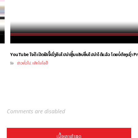
YouTube ໃຈດີ ເປີດຟີເຈີ້ເບິ່ງຄິບໄປນຳຫຼິ້ນແອັບອື່ນໄປນຳໄດ້ແລ້ວ ໂດຍບໍ່ຕ້ອງເຊົ່
ຂ່າວທົ່ວໄປ
ເທັກໂນໂລຢີ
,
Comments are disabled
ເນື້ອຫາຫຼ້າສຸດ