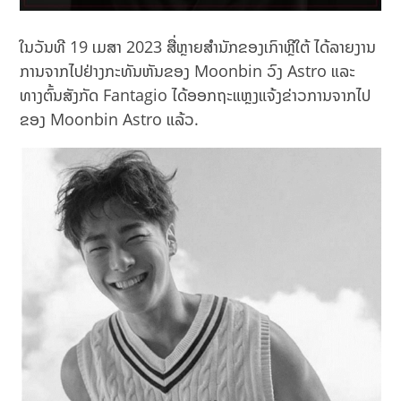
ໃນວັນທີ 19 ເມສາ 2023 ສື່ຫຼາຍສຳນັກຂອງເກົາຫຼີໃຕ້ ໄດ້ລາຍງານ
ການຈາກໄປຢ່າງກະທັນຫັນຂອງ Moonbin ວົງ Astro ແລະ
ທາງຕົ້ນສັງກັດ Fantagio ໄດ້ອອກຖະແຫຼງແຈ້ງຂ່າວການຈາກໄປ
ຂອງ Moonbin Astro ແລ້ວ.