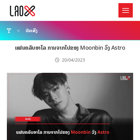
ບັນເທີງ
ແຟນຄລັບອາໄລ ການຈາກໄປຂອງ Moonbin ວົງ Astro
20/04/2023