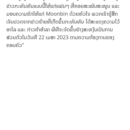
ຂ່າວກະທັນຫັນແບບນີ້ໃຫ້ແກ່ແຟນໆ ທີ່ຄອຍສະໜັບສະໜູນ ແລະ
ມອບຄວາມຮັກໃຫ້ແກ່ Moonbin ດ້ວຍຫົວໃຈ ພວກເຮົາຮູ້ສືກ
ເຈັບປວດຈາກຂ່າວຮ້າຍທີ່ເກີດຂຶ້ນກະທັນຫັນ ໄດ້ສະແດງຄວາມໄວ້
ອາໄລ ແລະ ກ່າວຄຳອຳລາ ພິທີຈະຈັດຂຶ້ນຢ່າງສະຫງົບເປັນການ
ສ່ວນຕົວໃນວັນທີ 22 ເມສາ 2023 ຕາມຄວາມຕ້ອງການຂອງ
ຄອບຄົວ”