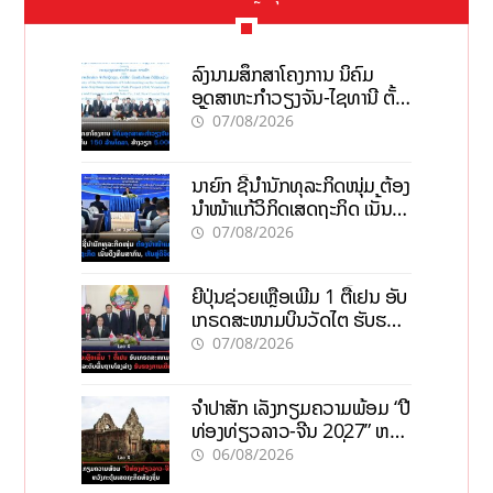
ລົງນາມສຶກສາໂຄງການ ນິຄົມ
ອຸດສາຫະກຳວຽງຈັນ-ໄຊທານີ ຕັ້ງ
ເປົ້າດຶງທຶນ 150 ລ້ານໂດລາ, ສ້າງ
07/08/2026
ວຽກ 5.000 ຕຳແໜ່ງ
ນາຍົກ ຊີ້ນຳນັກທຸລະກິດໜຸ່ມ ຕ້ອງ
ນຳໜ້າແກ້ວິກິດເສດຖະກິດ ເນັ້ນດຶງ
ທຶນສາກົນ, ຫັນສູ່ດິຈິຕອນ
07/08/2026
ຍີ່ປຸ່ນຊ່ວຍເຫຼືອເພີ່ມ 1 ຕື້ເຢນ ອັບ
ເກຣດສະໜາມບິນວັດໄຕ ຮັບຮອງ
ການເຕີບໂຕ
07/08/2026
ຈຳປາສັກ ເລັ່ງກຽມຄວາມພ້ອມ “ປີ
ທ່ອງທ່ຽວລາວ-ຈີນ 2027” ຫວັງ
ກະຕຸ້ນເສດຖະກິດທ້ອງຖິ່ນ
06/08/2026