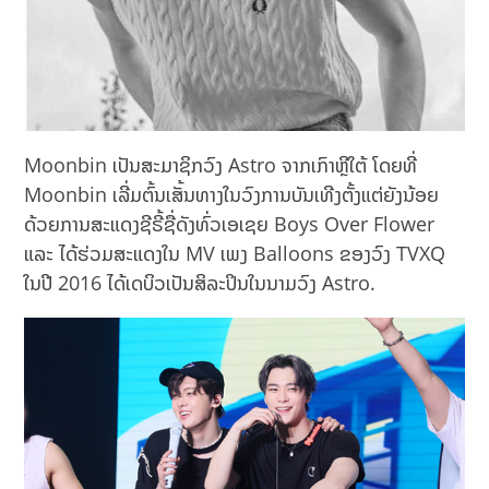
Moonbin ເປັນສະມາຊິກວົງ Astro ຈາກເກົາຫຼີໃຕ້ ໂດຍທີ່
Moonbin ເລີ່ມຕົ້ນເສັ້ນທາງໃນວົງການບັນເທີງຕັ້ງແຕ່ຍັງນ້ອຍ
ດ້ວຍການສະແດງຊີຣີ້ຊື່ດັງທົ່ວເອເຊຍ Boys Over Flower
ແລະ ໄດ້ຮ່ວມສະແດງໃນ MV ເພງ Balloons ຂອງວົງ TVXQ
ໃນປີ 2016​ ໄດ້ເດບິວເປັນສິລະປິນໃນນາມວົງ Astro.