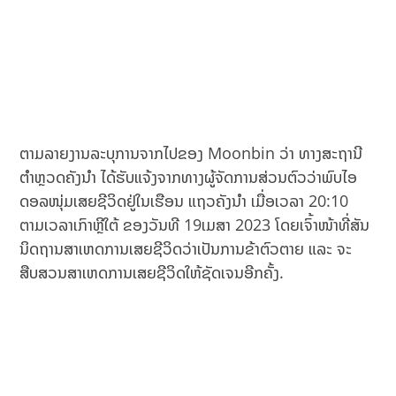
ຕາມລາຍງານລະບຸການຈາກໄປຂອງ Moonbin ວ່າ ທາງສະຖານີ
ຕຳຫຼວດຄັງນຳ ໄດ້ຮັບແຈ້ງຈາກທາງຜູ້ຈັດການສ່ວນຕົວວ່າພົບໄອ
ດອລໜຸ່ມເສຍຊີວິດຢູ່ໃນເຮືອນ ແຖວຄັງນຳ ເມື່ອເວລາ 20:10
ຕາມເວລາເກົາຫຼີໃຕ້ ຂອງວັນທີ 19​ເມສາ 2023 ໂດຍເຈົ້າໜ້າທີ່ສັນ
ນິດຖານສາເຫດການເສຍຊີວິດວ່າເປັນການຂ້າຕົວຕາຍ ແລະ ຈະ
ສືບສວນສາເຫດການເສຍຊີວິດໃຫ້ຊັດເຈນອີກຄັ້ງ.