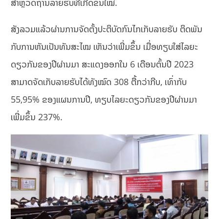
ສໍາຫຼວດຖານລາຍຮັບທີ່ເກີດຂຶ້ນໃໝ່.
ສັງລວມແລ້ວຜ່ານການຈັດຕັ້ງປະຕິບັດກົນໄກເກັບລາຍຮັບ ຕິດພັນ
ກັບການຫັນເປັນທັນສະໄໝ ເຫັນວ່າເພີ່ມຂຶ້ນ ເມື່ອທຽບໃສ່ໄລຍະ
ດຽວກັນຂອງປີຜ່ານມາ ສະແດງອອກໃນ 6 ເດືອນຕົ້ນປີ 2023
ສາມາດຈັດເກັບລາຍຮັບໄດ້ທັງໝົດ 308 ຕື້ກວ່າກີບ, ເທົ່າກັບ
55,95% ຂອງແຜນການປີ, ທຽບໄລຍະດຽວກັນຂອງປີຜ່ານມາ
ເພີ່ມຂຶ້ນ 237%.