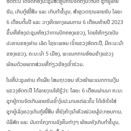
ອັດຕະປື ໄດ້ຈັດກອງປະຊຸມສະຫຼຸບການຈັດຕັ້ງປະຕິບັດ ຊຸກຍູ້ລາຍ
ຮັບ, ເກັບກູ້ໜີ້ສິນ ແລະ ເກັບກໍາຂໍ້ມູນ, ສໍາຫຼວດຖານລາຍຮັບ ໄລຍະ
6 ເດືອນຕົ້ນປີ ແລະ ວາງທິດທາງແຜນການ 6 ເດືອນທ້າຍປີ 2023
ຂຶ້ນທີ່ຫ້ອງປະຊຸມຫ້ອງວ່າການປົກຄອງແຂວງ, ໂດຍໃຫ້ກຽດເປັນ
ປະທານຂອງທ່ານ ເລັດ ໄຊຍະພອນ ເຈົ້າແຂວງອັດຕະປື, ມີຄະນະນໍາ
ຂອງແຂວງ, ຄະນະນໍາ 5 ເມືອງ, ພະແນກການອ້ອມຂ້າງແຂວງ
ພ້ອມດ້ວຍພາກສ່ວນທີ່ກ່ຽວຂ້ອງເຂົ້າຮ່ວມ.
ໃນທີ່ປະຊຸມທ່ານ ຄຳເຜີຍ ໂສມຖາວອນ ຫົວໜ້າພະແນກການເງິນ
ແຂວງອັດຕະປື ໄດ້ລາຍງານໃຫ້ຮູ້ວ່າ: ໄລຍະ 6 ເດືອນຜ່ານມາ ຄະນະ
ຊຸກຍູ້ການຈັດເກັບລາຍຮັບເຂົ້າງົບປະມານແຕ່ລະຂັ້ນ ໄດ້ເອົາໃຈໃສ່
ຊຸກຍູ້ເລັ່ງທວງເກັບກູ້ໜີ້ສິນ ທີ່ຍັງຄ້າງນໍາຫົວໜ່ວຍຜູ້ປະກອບການ,
ບໍລິສັດ ແລະ ບັນດາໂຄງການລົງທຶນຕ່າງໆ ພ້ອມທັງເກັບກໍາຂໍ້ມູນ,