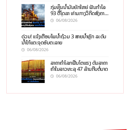
ກຸ່ມທຶນນ້ຳມັນຍັກໃຫຍ່ ຟັນກຳໄລ
93 ຕື້ໂດລາ ທ່າມກາງວິກິດສົງຄາມ
ລາຄານໍ້າມັນແພງ
06/08/2026
ດ່ວນ! ແຈ້ງເຕືອນໄພນໍ້າຖ້ວມ 3 ສາຍນໍ້າຫຼັກ ລະດັບ
ນໍ້າໃກ້ແຕະຈຸດອັນຕະລາຍ
06/08/2026
ລາຄາຄຳໂລກຟື້ນໂຕແຮງ ດັນລາຄາ
ຄຳໃນລາວທະລຸ 47 ລ້ານກີບຕໍ່ບາດ
06/08/2026