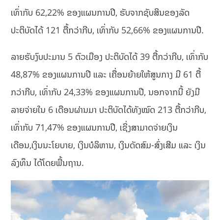
ເທົ່າກັບ 62,22% ຂອງແຜນການປີ, ຮັບຈາກຊັບສິນຂອງລັດ
ປະຕິບັດໄດ້ 121 ຕື້ກວ່າກີບ, ເທົ່າກັບ 52,66% ຂອງແຜນການປີ.
ລາຍຮັບງົບປະມານ 5 ຕົວເມືອງ ປະຕິບັດໄດ້ 39 ຕື້ກວ່າກີບ, ເທົ່າກັບ
48,87% ຂອງແຜນການປີ ແລະ ເຄື່ອນຍ້າຍໃຫ້ສູນກາງ ມີ 61 ຕື້
ກວ່າກີບ, ເທົ່າກັບ 24,33% ຂອງແຜນການປີ, ນອກຈາກນີ້ ຍັງມີ
ລາຍຈ່າຍໃນ 6 ເດືອນຜ່ານມາ ປະຕິບັດໄດ້ທັງໝົດ 213 ຕື້ກວ່າກີບ,
ເທົ່າກັບ 71,47% ຂອງແຜນການປີ, ເຊິ່ງສາມາດຈ່າຍເງິນ
ເດືອນ,ເງິນນະໂຍບາຍ, ເງິນບໍລິຫານ, ເງິນດັດສົມ-ສົ່ງເສີມ ແລະ ເງິນ
ລົງທຶນ ໄດ້ໂດຍພື້ນຖານ.