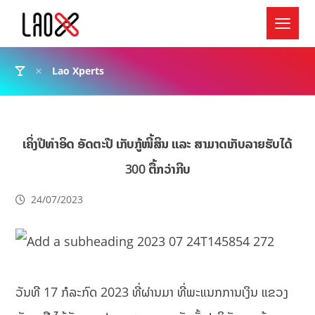
Lao Xperts
ເຄິ່ງປີທຳອິດ ອັດຕະປື ເກັບກູ້ໜີ້ສິນ ແລະ ສາມາດເກັບລາຍຮັບໄດ້
300 ຕື້ກວ່າກີບ
24/07/2023
ວັນທີ 17 ກໍລະກົດ 2023 ທີ່ຜ່ານມາ ທີ່ພະແນກການເງິນ ແຂວງ