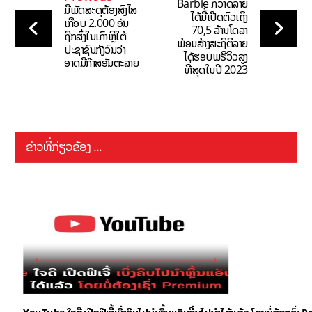
Barbie ກວາດລາຍ
ມີພັດສະດຸຕ້ອງສົງໄສ
ໄດ້ມື້ເປີດຕົວເຖິງ
ເກືອບ 2.000 ອັນ
70,5 ລ້ານໂດລາ
ຖືກສົ່ງໃນເກົາຫຼີໃຕ້
ພ້ອມສ້າງສະຖິຕິລາຍ
ປະຊາຊົນກັງວົນວ່າ
ໄດ້ຮອບພຣີວິວສູງ
ອາດມີກ໊າສອັນຕະລາຍ
ທີ່ສຸດໃນປີ 2023
ຂ່າວທີ່ກ່ຽວຂ້ອງ ...
YouTube ໃຈດີ ເປີດຟີເຈີ້ເບິ່ງຄິບໄປນຳຫຼິ້ນແອັບອື່ນໄປນຳໄດ້ແລ້ວ ໂດຍບໍ່ຕ້ອງເຊົ່