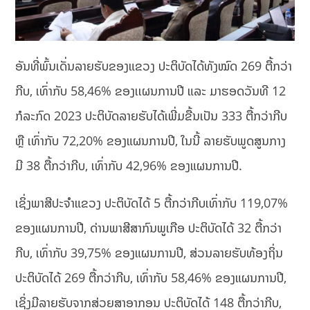
ອັນທີ່ພົ້ນເດັ່ນລາຍຮັບຂອງແຂວງ ປະຕິບັດໄດ້ທັງໝົດ 269 ຕື້ກວ່າ
ກີບ, ເທົ່າກັບ 58,46% ຂອງເເຜນການປີ ແລະ ມາຮອດວັນທີ 12
ກໍລະກົດ 2023 ປະຕິບັດລາຍຮັບໄດ້ເພີ່ມຂື້ນເປັນ 333 ຕື້ກວ່າກີບ
ຫຼື ເທົ່າກັບ 72,20% ຂອງແຜນການປີ, ໃນນີ້ ລາຍຮັບພູດສູນກາງ
ມີ 38 ຕື້ກວ່າກີບ, ເທົ່າກັບ 42,96% ຂອງແຜນການປີ.
ເຊິ່ງພາສີປະຈໍາແຂວງ ປະຕິບັດໄດ້ 5 ຕື້ກວ່າກີບເທົ່າກັບ 119,07%
ຂອງແຜນການປີ, ດ່ານພາສີສາກົນພູເກືອ ປະຕິບັດໄດ້ 32 ຕື້ກວ່າ
ກີບ, ເທົ່າກັບ 39,75% ຂອງແຜນການປີ, ສ່ວນລາຍຮັບທ້ອງຖິ່ນ
ປະຕິບັດໄດ້ 269 ຕື້ກວ່າກີບ, ເທົ່າກັບ 58,46% ຂອງແຜນການປີ,
ເຊິ່ງມີລາຍຮັບຈາກສ່ວຍສາອາກອນ ປະຕິບັດໄດ້ 148 ຕື້ກວ່າກີບ,