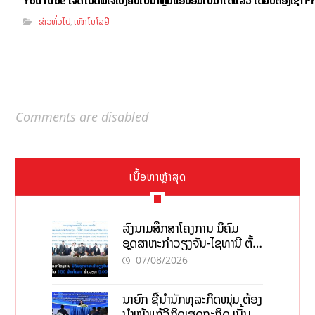
ຂ່າວທົ່ວໄປ
ເທັກໂນໂລຢີ
,
Comments are disabled
ເນື້ອຫາຫຼ້າສຸດ
ລົງນາມສຶກສາໂຄງການ ນິຄົມ
ອຸດສາຫະກຳວຽງຈັນ-ໄຊທານີ ຕັ້ງ
ເປົ້າດຶງທຶນ 150 ລ້ານໂດລາ, ສ້າງ
07/08/2026
ວຽກ 5.000 ຕຳແໜ່ງ
ນາຍົກ ຊີ້ນຳນັກທຸລະກິດໜຸ່ມ ຕ້ອງ
ນຳໜ້າແກ້ວິກິດເສດຖະກິດ ເນັ້ນດຶງ