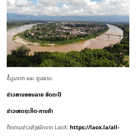
ຂໍ້ມູນຈາກ ແລະ ຮູບພາບ:
ຂ່າວສານອອນລາຍ ອັດຕະປື
ຂ່າວເສດຖະກິດ-ການຄ້າ
ຕິດຕາມຂ່າວທັງໝົດຈາກ LaoX:
https://laox.la/all-