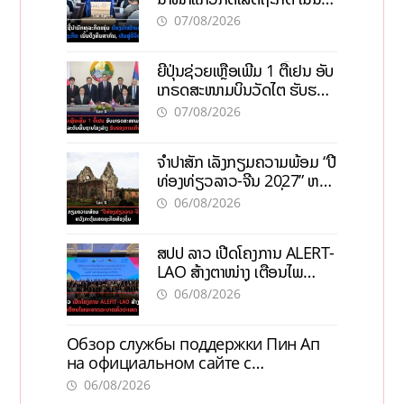
ທຶນສາກົນ, ຫັນສູ່ດິຈິຕອນ
07/08/2026
ຍີ່ປຸ່ນຊ່ວຍເຫຼືອເພີ່ມ 1 ຕື້ເຢນ ອັບ
ເກຣດສະໜາມບິນວັດໄຕ ຮັບຮອງ
ການເຕີບໂຕ
07/08/2026
ຈຳປາສັກ ເລັ່ງກຽມຄວາມພ້ອມ “ປີ
ທ່ອງທ່ຽວລາວ-ຈີນ 2027” ຫວັງ
ກະຕຸ້ນເສດຖະກິດທ້ອງຖິ່ນ
06/08/2026
ສປປ ລາວ ເປີດໂຄງການ ALERT-
LAO ສ້າງຕາໜ່າງ ເຕືອນໄພ
ພະຍາດລະບາດທົ່ວປະເທດ
06/08/2026
Обзор службы поддержки Пин Ап
на официальном сайте с
актуальной информацией
06/08/2026