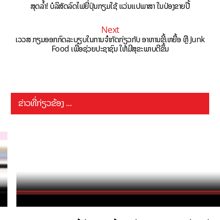
ສຸດລ້ຳ! ບໍລິສັດລົດໄຟຍີ່ປຸ່ນກຽມໃຊ້ ແວ່ນແປພາສາ ໃນປ່ອງຂາຍປີ້
Next
ເວວສ ກຽມອອກກົດລະບຽບໃນການຈຳກັດກ່ຽວກັບ ອາຫານຂີ້ເຫຍື້ອ ຫຼື Junk
Food ເພື່ອຊ່ວຍປະຊາຊົນ ໃຫ້ມີສຸຂະພາບດີຂຶ້ນ
ຂ່າວທີ່ກ່ຽວຂ້ອງ ...