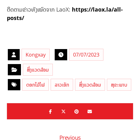
ຕິດຕາມຂ່າວທັງໝົດຈາກ LaoX:
https://laox.la/all-
posts/
Kongxay
07/07/2023
ສິ່ງແວດລ້ອມ
ດອກໄມ້ໄຟ
ລາວເອັກ
ສິ່ງແວດລ້ອມ
ສຸຂະພາບ
Previous