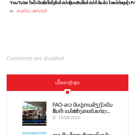
YouTube ໃຈດີ ເປີດຟີເຈີ້ເບິ່ງຄິບໄປນຳຫຼິ້ນແອັບອື່ນໄປນຳໄດ້ແລ້ວ ໂດຍບໍ່ຕ້ອງເຊົ່
ຂ່າວທົ່ວໄປ
ເທັກໂນໂລຢີ
,
Comments are disabled
ເນື້ອຫາຫຼ້າສຸດ
FAO-ລາວ ປັບປຸງການລ້ຽງງົວເປັນ
ສິນຄ້າ ແນໃສ່ສ້າງລາຍຮັບແກ່ຊາວ
ກະສິກອນຢ່າງຍືນຍົງ
10/08/2026
ລາວ-ຈີນ ສຶກສາ ສ້າງສູນຄົ້ນຄວ້າ