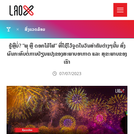
ສິ່ງແວດລ້ອມ
ຮູ້ຫຼືບໍ່? “ພຸ ຫຼື ດອກໄມ້ໄຟ” ທີ່ໃຊ້ໄວ້ຈູດໃນວັນສໍາຄັນຕ່າງໆນັ້ນ ສົ່ງ
ຜົນກະທົບຕໍ່ການປ່ຽນເເປງຂອງສະພາບອາກາດ ເເລະ ສຸຂະພາບຂອງ
ເຮົາ
07/07/2023