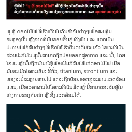
ພຸ ຫຼື ດອກໄມ້ໄຟທີ່ເຮົາເຫັນໃນວັນສຳຄັນຕ່າງໆເພື່ອສະເຫຼີມ
ສະຫຼອງນັ້ນ ຫຼັງຈາກທີ່ມັນລອຍຂຶ້ນສູ່ເທິງຟ້າ ເເລະ ເເຕກເປັນ
ປະກາຍໄຟສີສັນຕ່າງໆທີ່ເຮັດໃຫ້ເຮົາຕື່ນຕາຕື່ນໃຈເເລ້ວ ໂລຫະທີ່ເປັນ
ສ່ວນປະສົມໃນພຸນັ້ນສາມາດຖືກປ່ອຍອອກສູ່ອາກາດ ເເລະ ນ້ຳ, ໂດຍ
ໂລຫະເຫຼົ່ານັ້ນຖືກນຳມາໃຊ້ເພື່ອເພີ່ມສີສັນໃຫ້ເເກ່ດອກໄມ້ໄຟ ເມື່ອ
ມັນລະເບີດໂລຫະເຊັ່ນ: ຂີ້ກົ່ວ, titanium, strontium ແລະ
ທອງຈະບໍ່ສະຫຼາຍຫາຍໄປ ແຕ່ຈະຖືກປ່ອຍອອກສູ່ສະພາບແວດລ້ອມ
ເເທນ, ເມື່ອເວລາຜ່ານໄປໂລຫະທີ່ເປັນພິດເຫຼົ່ານີ້ສາມາດສະສົມຢູ່ໃນ
ຮ່າງກາຍຂອງຄົນເຮົາ ຫຼື ສິ່ງເເວດລ້ອມໄດ້.