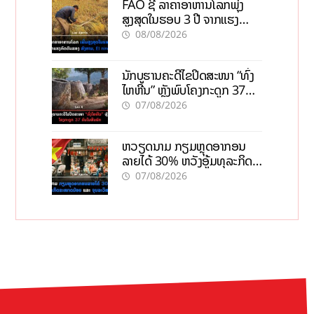
FAO ຊີ້ ລາຄາອາຫານໂລກພຸ່ງ
ສູງສຸດໃນຮອບ 3 ປີ ຈາກແຮງ
ກົດດັນຂອງສົງຄາມ, El nino
08/08/2026
ນັກບູຮານຄະດີໄຂປິດສະໜາ “ທົ່ງ
ໄຫຫີນ” ຫຼັງພົບໂຄງກະດູກ 37
ຄົນໃນຫີນຍັກ
07/08/2026
ຫວຽດນາມ ກຽມຫຼຸດອາກອນ
ລາຍໄດ້ 30% ຫວັງອູ້ມທຸລະກິດ
ຂະໜາດນ້ອຍ ແລະ ຈຸນລະ
07/08/2026
ວິສາຫະກິດ