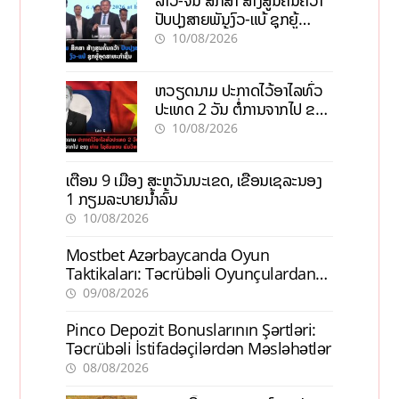
ປັບປຸງສາຍພັນງົວ-ແບ້ ຊຸກຍູ້
ອຸດສາຫະກຳຊີ້ນ
10/08/2026
ຫວຽດນາມ ປະກາດໄວ້ອາໄລທົ່ວ
ປະເທດ 2 ວັນ ຕໍ່ການຈາກໄປ ຂອງ
ທ່ານ ໄຊສົມພອນ ພົມວິຫານ
10/08/2026
ເຕືອນ 9 ເມືອງ ສະຫວັນນະເຂດ, ເຂື່ອນເຊລະນອງ
1 ກຽມລະບາຍນ້ຳລົ້ນ
10/08/2026
Mostbet Azərbaycanda Oyun
Taktikaları: Təcrübəli Oyunçulardan
İpuçları
09/08/2026
Pinco Depozit Bonuslarının Şərtləri:
Təcrübəli İstifadəçilərdən Məsləhətlər
08/08/2026