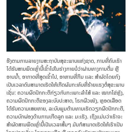
ອີງຕາມການລາຍງານສະຖາບັນສຸຂະພາບແຫ່ງຊາດ, ການທີ່ຄົນເຮົາ
ໄດ້ຮັບສານພິດເຫຼົ່ານີ້ເຂົ້າໄປໃນຮ່າງກາຍບໍ່ວ່າຜ່ານທາງການດື່ມ ຫຼື
ອາບນ້ຳ, ອາກາດທີ່ສູດເຂົ້າໄປ, ອາຫານທີ່ກິນ ເເລະ ສຳຜັດໂດຍກົງ
ເປັນເວລາດົນສາມາດເຮັດໃຫ້ເກີດຜົນກະທົບທີ່ຮ້າຍເເຮງຕໍ່ສຸຂະພາບ
ເຊັ່ນ: ຄວາມຜິດປົກກະຕິກ່ຽວກັບກະເພາະລໍາໄສ້ ແລະ ໝາກໄຂ່ຫຼັງ,
ຄວາມຜິດປົກກະຕິຂອງລະບົບປະສາດ, ໂຣກຜິວໜັງ, ຫຼອດເລືອດ
ໄດ້ຮັບຄວາມເສຍຫາຍ, ລະບົບພູມຕ້ານທານເຮັດວຽກຜິດປົກກະຕິ,
ຄວາມບົກຜ່ອງດ້ານການເກີດລູກ ແລະ ມະເຮັງ. ເຖິງເເມ່ນວ່າເຮົາຈະ
ສຳຜັດສານພິດເຫຼົ່ານີ້ເປັນເວລາສັ້ນໆ ມັນກໍສາມາດເຮັດໃຫ້ເຮົາເປັນ