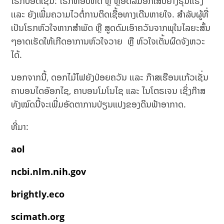
ໂຣກປອດເຊັ່ນ: ໂຣກຫອບຫືດ ຫຼື ຫຼອດລົມອັກເສບຢ່າງຮຸນເເຮງ
ເເລະ ຍັງເພີ່ມຄວາມໄວຕໍ່ການຕິດເຊື້ອທາງເດີນຫາຍໃຈ. ສຳລັບຜູ້ທີ່
ເປັນໂຣກຫົວໃຈຫາກສຳພັດ ຫຼື ສູດດົມເອົາຄວັນຈາກພຸໃນໄລຍະສັ້ນ
ໆອາດເຮັດໃຫ້ເກີດອາການຫົວໃຈວາຍ ຫຼື ຫົວໃຈເຕັ້ນຜິດຈັງຫວະ
ໄດ້.
ນອກຈາກນີ້, ດອກໄມ້ໄຟຍັງປ່ອຍຄວັນ ເເລະ ກ໊າສເຮືອນເເກ້ວເຊັ່ນ
ຄາບອນໄດອັອກໄຊ, ຄາບອນໂມໂນໄຊ ແລະ ໄນໂຕຣເຈນ ເຊິ່ງກ໊າສ
ທັງໝົດນີ້ຈະເພີ່ມອັດຕາການປ່ຽນແປງຂອງດິນຟ້າອາກາດ.
ທີ່ມາ:
aol
ncbi.nlm.nih.gov
brightly.eco
scimath.org