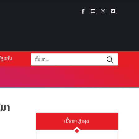
່ຽວກັບ
ີມາ
ເນື້ອຫາຫຼ້າສຸດ