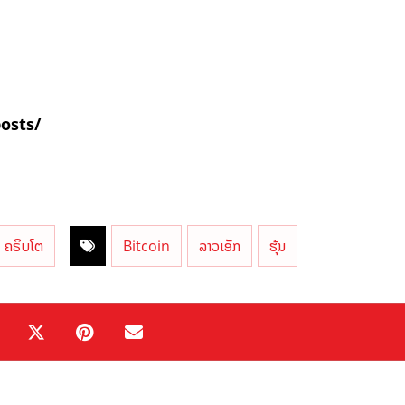
posts/
ຄຣິບໂຕ
Bitcoin
ລາວເອັກ
ຮຸ້ນ