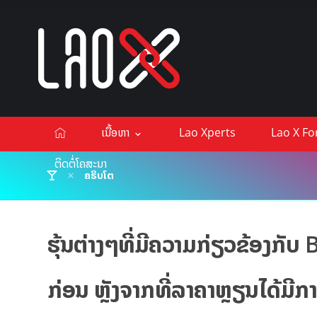
ເນື້ອຫາ
Lao Xperts
Lao X F
ຕິດຕໍ່ໂຄສະນາ
ຄຣິບໂຕ
ຮຸ້ນຕ່າງໆທີ່ມີຄວາມກ່ຽວຂ້ອງກັບ Bi
ກ່ອນ ຫຼັງຈາກທີ່ລາຄາຫຼຽນໄດ້ມີກາ