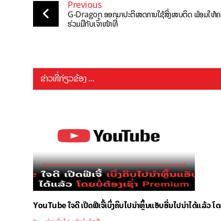
Previous
G-Dragon ອອກມາປະຕິເສດການໃຊ້ສິ່ງເສບຕິດ ພ້ອມໃຫ້ຄ
ຮ່ວມມືກັບເຈົ້າໜ້າທີ່
ຂ່າວທີ່ກ່ຽວຂ້ອງ ...
YouTube ໃຈດີ ເປີດຟີເຈີ້ເບິ່ງຄິບໄປນຳຫຼິ້ນແອັບອື່ນໄປນຳໄດ້ແລ້ວ ໂ