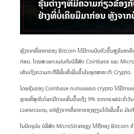
ຫຼັງຈາກທີ່ລາຄາຂອງ Bitcoin ໄດ້ມີການປັບຕົວຂຶ້ນສູງໃນອາທິດນີ
ກ່ອນ. ໂດຍສະເພາະແມ່ນກັບບໍລິສັດ Coinbase ແລະ MicroStr
ເຫັນເຖິງຄວາມກະຕືລືລົ້ນທີ່ເພີ່ມຂຶ້ນໃນອຸດສາຫະກຳ Crypto.
ໂດຍຮຸ້ນຂອງ Coinbase ກະດານເທຣດ crypto ໄດ້ມີການເພິ່
ຫຼາຍທີ່ສຸດໃນໂລກມີການເພີ່ມຂຶ້ນເຖິງ 9% ຈາກກຣາຟປະຈຳວັ
ເວລາຍາວນານ, ແຕ່ຫຼັງຈາກທີ່ລາຄາຂອງຫຼຽນໄດ້ເພີ່ມຂຶ້ນ ມັນກໍໄ
ໃນປັດຈຸບັນ ບໍລິສັດ MicroStrategy ໄດ້ຖືຄອງ Bitcoin 