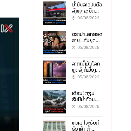
ນໍ້າມັນລາວປັບຕົວ
ລົງທຸກຊະນິດ
ຕອບຮັບສັນຍານ
06/08/2026
ບວກຈາກຕະຫຼາດ
ໂລກ ແລະ ຊ່ອງ
ດຣາມ່າແລກຍອດ
ແຄບຮໍມູສ
ຂາຍ, ກົນຍຸດ
ການຕະຫຼາດສີ
05/08/2026
ເທົາ ຢາພິດ
ທຳລາຍທຸລະກິດ
ລາຄານ້ຳມັນໂລກ
ໄລຍະຍາວ
ຫຼຸດລົງຕໍ່ເນື່ອງ
ຮັບສັນຍານບວກ
05/08/2026
ຊ່ອງແຄບຮໍມຸສ
ຈັບຕາລາຄາໃນ
ເຕືອນ! ກຽມ
ລາວ
ຮັບມືນໍ້າຖ້ວມ
ກະທັນຫັນ-ດິນ
05/08/2026
ເຈື່ອນ ຫຼັງພາຍຸ
ຝົນຍັງສືບຕໍ່ຕົກ
ທຫລ ໂຈະຮັບຄຳ
ໜັກທົ່ວປະເທດ
ຮ້ອງສ້າງຕັ້ງ