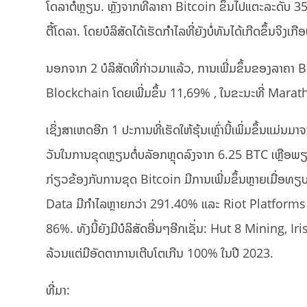
ໂດລາຕໍ່ຫຼຽນ. ຫຼັງຈາກທີ່ລາຄາ Bitcoin ຂຶ້ນໄປແຕະລະດັບ 3
ຕື້ໂດລາ. ໂດຍບໍລິສັດໄດ້ເຮັດກຳໄລທີ່ຍັງບໍ່ທັນໄດ້ເກີດຂຶ້ນຈິງເກື
ນອກຈາກ 2 ບໍລິສັດທີ່ກ່າວມາແລ້ວ, ການເພີ່ມຂຶ້ນຂອງລາຄາ Bit
Blockchain ໂດຍເພີ່ມຂຶ້ນ 11,69% , ໃນຂະນະທີ່ Marath
ເຊິ່ງສາເຫດອີກ 1 ປະການທີ່ເຮັດໃຫ້ຮຸ້ນເຫຼົ່ານີ້ເພິ່ມຂຶ້ນແ
ວັນໃນການຂຸດຫຼຽນຕໍ່ບລັອກຫຼຸດລົງຈາກ 6.25 BTC ເຫຼືອພຽງ 3.
ກ່ຽວຂ້ອງກັບການຂຸດ Bitcoin ມີການເພີ່ມຂຶ້ນຫຼາຍເມື່ອທຽ
Data ມີກໍາໄລຫຼາຍກວ່າ 291.40% ແລະ Riot Platforms ມ
86%. ທັງນີ້ຍັງມີບໍລິສັດອື່ນໆອີກເຊັ່ນ: Hut 8 Minin
ລ້ວນແຕ່ມີອັດຕາການເຕີບໂຕເກີນ 100% ໃນປີ 2023.
ທີ່ມາ: