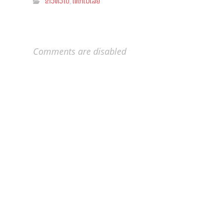
ຂ່າວທົ່ວໄປ
ເທັກໂນໂລຢີ
,
Comments are disabled
ຕິດຕໍ່ພວກເຮົາ
ເງື່ອນໄຂການນຳໃຊ້ຂ່າວ
ກ່ຽວກັບພວກເຮົາ