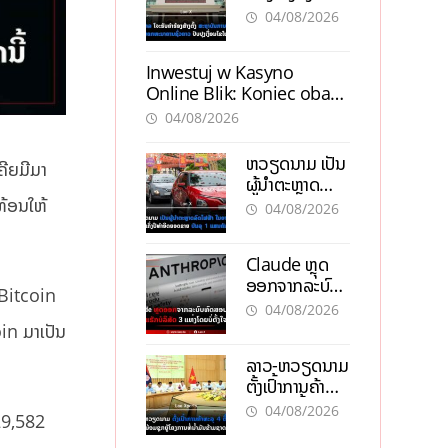
ສະຖາບັນການເງິນ
04/08/2026
ນອກທະນາຄານ
ຊົ່ວຄາວ ປັບປຸງ
Inwestuj w Kasyno
ເງື່ອນໄຂໃໝ່
Online Blik: Koniec obaw,
kropka i Blik dla
04/08/2026
pewności
ຫວຽດນາມ ເປັນ
ເຄີຍມີມາ
ຜູ້ນຳຕະຫຼາດ
ລົດໄຟຟ້າ ໃນອາ
ທ້ອນໃຫ້
04/08/2026
ຊຽນ ເຄິ່ງປີ
ທຳອິດຍອດຂາຍ
Claude ຫຼຸດ
ບັນລຸ 1 ແສນຄັນ
ອອກຈາກລະບົບ
 Bitcoin
ທົດສອບ ກ່ອນ
04/08/2026
ແຮັກບໍລິສັດ 3
in ມາເປັນ
ແຫ່ງໂດຍບໍ່ຕັ້ງໃຈ
ລາວ-ຫວຽດນາມ
ຕັ້ງເປົ້າການຄ້າ
ທະລຸ 4 ຕື້ໂດລາ
04/08/2026
29,582
ພ້ອມຍູ້ແຮງ