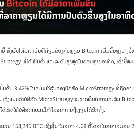
້ ສົ່ງຜົນໃຫ້ລາຄາຮຸ້ນທີ່ກ່ຽວຂ້ອງກັບຫຼຽນ Bitcoin ເພີ່ມຂຶ້ນສູງຢ່າງບໍ່
ategy ທີ່ໄດ້ເພີ່ມຂຶ້ນແຕະລະດັບສູງສຸດໃນຮອບຫຼາຍອາທິດ, ເຊິ່ງນີ້ສະ
ມຂຶ້ນ 3.42% ໃນຂະນະທີ່ຮຸ້ນຂອງບໍລິສັດ MicroStrategy ທີ່ຖືຄອງ
ນ. ເຖິງແມ່ນວ່າບໍລິສັດ MicroStrategy ຈະຂາດທຶນໃນການສະສົມ Bitco
ດ້ເຮັດໃຫ້ບໍລິສັດກັບມາມີກໍາໄລຈາກການຖືຫຼຽນໄດ້ອີກຄັ້ງ.
ຈຳນວນ 158,245 BTC ເຊິ່ງຊື້ມາໃນລາຄາ 4.68 ຕື້ໂດລາໃນລາຄາສະເລ່ຍ 