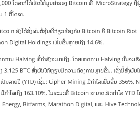
5,000 ໂດລາກໍໄດ້ເຮັດໃຫ້ມູນຄ່າຂອງ Bitcoin ທີ່ MicroStrategy ຖືຢູ
ອບ 1 ຕື້ໂດລາ.
coin ຍັງໄດ້ສົ່ງຜົນຕໍ່ຮຸ້ນທີ່ກ່ຽວຂ້ອງກັບ Bitcoin ຄື Bitcoin Riot
on Digital Holdings ເພີ່ມຂຶ້ນຫຼາຍເຖິງ 14.6%.
ມ່ນມາຈາກການ Halving ທີ່ກຳລັງຈະມາເຖິງ. ໂດຍເຫດການ Halving ນັ້ນຈະເຮ
125 BTC ສົ່ງຜົນໃຫ້ຫຼຽນມີຄວາມຕ້ອງການຫຼາຍຂຶ້ນ. ເຊິ່ງນີ້ສົ່ງຜົນໃຫ້
ບເປັນລາຍປີ (YTD) ເຊັ່ນ: Cipher Mining ມີກໍາໄລເພີ່ມຂຶ້ນ 356%,
ີກໍາໄລເຖິງ 163.10%, ໃນຂະນະທີ່ Bitcoin ສາມາດເຮັດກໍາໄລ YTD ໄ
g, Iris Energy, Bitfarms, Marathon Digital, ແລະ Hive Techno