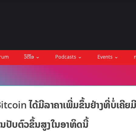
orum
ວິດີໂອ
Podcasts
Events
ກ
tcoin ໄດ້ມີລາຄາເພີ່ມຂຶ້ນຢ່າງທີ່ບໍ່ເຄີຍມ
ນປັບຕົວຂຶ້ນສູງໃນອາທິດນີ້