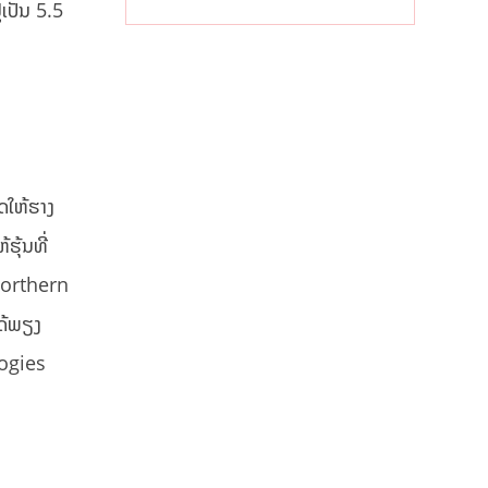
ໂຄງການທໍ່ນໍ້າມັນ
່ເປັນ 5.5
ຂ້າມຊາດ
ັດໃຫ້ຮາງ
ຮຸ້ນທີ່
 Northern
ດ້ພຽງ
logies