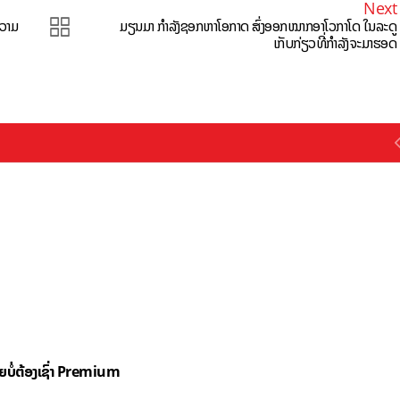
Next
ວາມ
ມຽນມາ ກຳລັງຊອກຫາໂອກາດ ສົ່ງອອກໝາກອາໂວກາໂດ ໃນລະດູ
ເກັບກ່ຽວທີ່ກຳລັງຈະມາຮອດ
ດຍບໍ່ຕ້ອງເຊົ່າ Premium