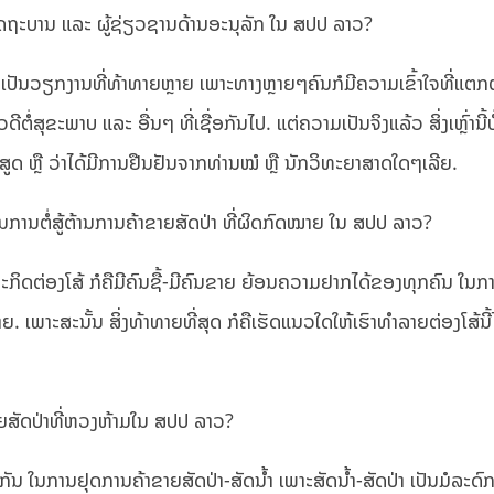
ລັດຖະບານ ແລະ ຜູ້ຊ່ຽວຊານດ້ານອະນຸລັກ ໃນ ສປປ ລາວ?
ເປັນວຽກງານທີ່ທ້າທາຍຫຼາຍ ເພາະທາງຫຼາຍໆຄົນກໍມີຄວາມເຂົ້າໃຈທີ່ແຕກຕ
ີຕໍ່ສຸຂະພາບ ແລະ ອື່ນໆ ທີ່ເຊື່ອກັນໄປ. ແຕ່ຄວາມເປັນຈິງແລ້ວ ສິ່ງເຫຼົ່ານີ້ບໍ
່ໄດ້ພິສູດ ຫຼື ວ່າໄດ້ມີການຢືນຢັນຈາກທ່ານໝໍ ຫຼື ນັກວິທະຍາສາດໃດໆເລີຍ.
ດ ໃນການຕໍ່ສູ້ຕ້ານການຄ້າຂາຍສັດປ່າ ທີ່ຜິດກົດໝາຍ ໃນ ສປປ ລາວ?
ລະກິດຕ່ອງໂສ້ ກໍຄືມີຄົນຊື້-ມີຄົນຂາຍ ຍ້ອນຄວາມຢາກໄດ້ຂອງທຸກຄົນ ໃນກ
 ເພາະສະນັ້ນ ສິ່ງທ້າທາຍທີ່ສຸດ ກໍຄືເຮັດແນວໃດໃຫ້ເຮົາທຳລາຍຕ່ອງໂສ້ນີ້ໄ
າຂາຍສັດປ່າທີ່ຫວງຫ້າມໃນ ສປປ ລາວ?
ຍກັນ ໃນການຢຸດການຄ້າຂາຍສັດປ່າ-ສັດນ້ຳ ເພາະສັດນ້ຳ-ສັດປ່າ ເປັນມໍລະ