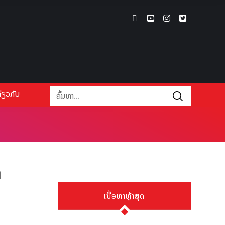
່ຽວກັບ
າ
ເນື້ອຫາຫຼ້າສຸດ