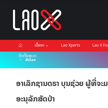
ເນື້ອຫາ
Lao Xperts
Lao X F
ຕິດຕໍ່ໂຄສະນາ
ສັດໂລກ
ອາເລັກຊານດຣາ ບຸນຊ່ວຍ ຜູ້ທີ່ຈ
ອະນຸລັກສັດປ່າ