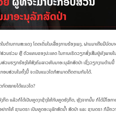
ດໃນດ້ານການສະແດງ ໂດດເດັ່ນໃນເລື່ອງການຮ້ອງເພງ, ຜ່ານມາເຄີຍມີບົດບາ
້ມີສ່ວນຮ່ວມ ຫຼື ຕົວແທນຂອງປະເທດ ໃນການເຮັດວຽກສົ່ງເສີມຢູ່ທັງພາຍໃນ
່ວນຮຽກຮ້ອງໃຫ້ສັງຄົມລາວຫັນມາອະນຸລັກສັດປ່າ ເຊິ່ງວຽກງານດ້ານນີ້ 
ະກອບສ່ວນໃນຄັ້ງນີ້ ຈະເປັນແນວໃດກໍສາມາດຕິດຕາມກັນໄດ້.
າຜິດກົດໝາຍໄດ້ແນວໃດ?
 ແລ້ວກໍໄດ້ເປັນທູດງາຊ້າງໃຫ້ກັບທູດອັງກິດ, ຫຼັງຈາກນັ້ນ ກໍໄດ້ມີໂອກ
 ເພື່ອຢາກໃຫ້ ຊານດຣາ ເປັນທູດອະນຸລັກສັດນ້ຳ ສັດປ່າ ແລະ ຊານດຣາ ກໍມີຄວ