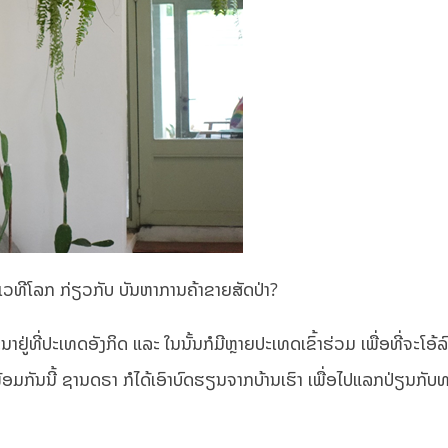
ວທີໂລກ ກ່ຽວກັບ ບັນຫາການຄ້າຂາຍສັດປ່າ?
ນາຢູ່ທີ່ປະເທດອັງກິດ ແລະ ໃນນັ້ນກໍມີຫຼາຍປະເທດເຂົ້າຮ່ວມ ເພື່ອທີ່ຈະໂອ້
້ອມກັນນີ້ ຊານດຣາ ກໍໄດ້ເອົາບົດຮຽນຈາກບ້ານເຮົາ ເພື່ອໄປແລກປ່ຽນກັບ