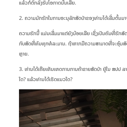
ແລ້ວກໍຕົກລົງຮັບໂອກາດນັ້ນເລີຍ.
2. ຄວາມມັກຮັກໃນການອະນຸລັກສັດປ່າຂອງທ່ານໄດ້ເລີ່ມຕົ້ນມ
ຄວາມຮັກນີ້ ແມ່ນເລີ່ມມາແຕ່ຍັງນ້ອຍເລີຍ ເຊິ່ງເປັນຄົນທີ່ຮັກສັດ
ກັບສັດທີ່ທົນທຸກທໍລະມານ. ຖ້າຫາກມີຄວາມສາມາດທີ່ຈະອຸ້ມສັ
ຫຼາຍ.
3. ທ່ານໄດ້ເຄີຍເຫັນເຫດການການຄ້າຂາຍສັດປ່າ ຢູ່ໃນ ສປປ ລາວ
ໃດ? ແລ້ວທ່ານໄດ້ເຮັດແນວໃດ?