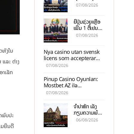
ຕ້ອງນຳໜ້າແກ້
ຕຳແໜ່ງ
07/08/2026
ວິກິດເສດຖະກິດ
ເນັ້ນດຶງທຶນ
ຍີ່ປຸ່ນຊ່ວຍເຫຼືອ
ສາກົນ, ຫັນສູ່ດິຈິ
ເພີ່ມ 1 ຕື້ເຢນ
ຕອນ
ອັບເກຣດ
07/08/2026
ສະໜາມບິນວັດ
ໄຕ ຮັບຮອງການ
ດທັງໃນ
Nya casino utan svensk
ເຕີບໂຕ
licens som accepterar
 ແລະ ຕ່າງ
Swish: En jämförelse
07/08/2026
ອາເລັກ
Pinup Casino Oyunları:
Mostbet AZ ilə
Müqayisədə Nə Təqdim
07/08/2026
Edir?
ຈຳປາສັກ ເລັ່ງ
ກຽມຄວາມພ້ອມ
າດພົບປະ
“ປີທ່ອງທ່ຽວ
06/08/2026
ລາວ-ຈີນ 2027”
າມຍິນດີ
ຫວັງກະຕຸ້ນ