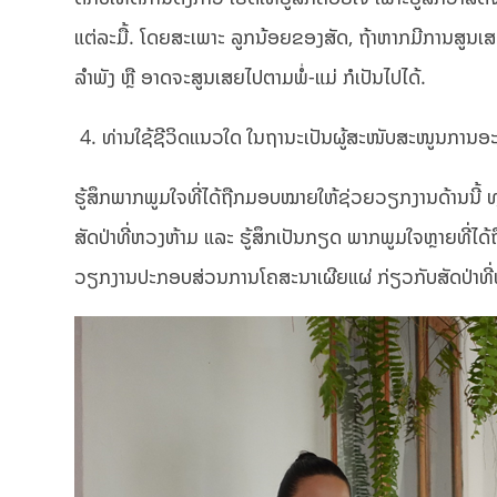
ແຕ່ລະມື້. ໂດຍສະເພາະ ລູກນ້ອຍຂອງສັດ, ຖ້າຫາກມີການສູນເສຍ ພ
ລຳພັງ ຫຼື ອາດຈະສູນເສຍໄປຕາມພໍ່-ແມ່ ກໍເປັນໄປໄດ້.
4. ທ່ານໃຊ້ຊີວິດແນວໃດ ໃນຖານະເປັນຜູ້ສະໜັບສະໜູນການອ
ຮູ້ສຶກພາກພູມໃຈທີ່ໄດ້ຖືກມອບໝາຍໃຫ້ຊ່ວຍວຽກງານດ້ານນີ້ ທຸ
ສັດປ່າທີ່ຫວງຫ້າມ ແລະ ຮູ້ສຶກເປັນກຽດ ພາກພູມໃຈຫຼາຍທີ່ໄດ້ຖືກ
ວຽກງານປະກອບສ່ວນການໂຄສະນາເຜີຍແຜ່ ກ່ຽວກັບສັດປ່າທີ່ຫ