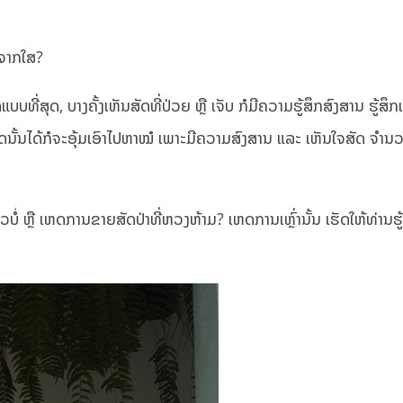
າຈາກໃສ?
ແບບທີ່ສຸດ, ບາງຄັ້ງເຫັນສັດທີ່ປ່ວຍ ຫຼື ເຈັບ ກໍມີຄວາມຮູ້ສຶກສົງສານ ຮູ້ສຶ
ດນັ້ນໄດ້ກໍຈະອຸ້ມເອົາໄປຫາໝໍ ເພາະມີຄວາມສົງສານ ແລະ ເຫັນໃຈສັດ ຈຳນວ
ບໍ່ ຫຼື ເຫດການຂາຍສັດປ່າທີ່ຫວງຫ້າມ? ເຫດການເຫຼົ່ານັ້ນ ເຮັດໃຫ້ທ່ານຮ