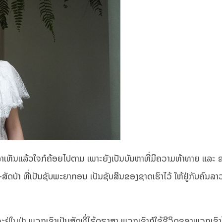
ລາເຫັນແລ້ວໃຈກໍຄ້ອຍໄປຕາມ ເພາະຍັງເປັນບັນຫາທີ່ມີຄວາມທ້າທາຍ ແລະ
ຳ-ສັດປ່າ ທີ່ເປັນຊັບພະຍາກອນ ເປັນຊັບສິນຂອງຊາດເຮົາໄວ້ ໃຫ້ຢູ່ກັບຄົນ
ັດຈະຢູ່ໃນປ່າ ພວກເຂົາເປັນສັດທີ່ໄຮ້ດຽງສາ ພວກເຂົາກໍໃຊ້ຊີວິດຂອງພວກເຂົ