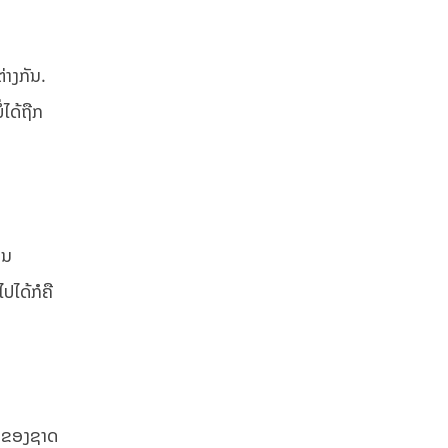
່າງກັນ.
່ໄດ້ຖືກ
ານ
ປໄດ້ກໍຄື
ດົກຂອງຊາດ