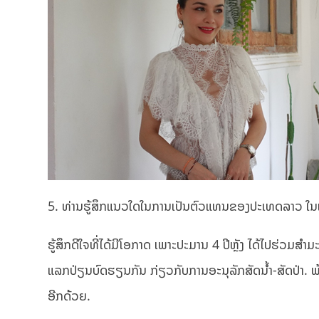
5. ທ່ານຮູ້ສຶກແນວໃດໃນການເປັນຕົວແທນຂອງປະເທດລາວ ໃນເ
ຮູ້ສຶກດີໃຈທີ່ໄດ້ມີໂອກາດ ເພາະປະມານ 4 ປີຫຼັງ ໄດ້ໄປຮ່ວມສຳມະ
ແລກປ່ຽນບົດຮຽນກັນ ກ່ຽວກັບການອະນຸລັກສັດນ້ຳ-ສັດປ່າ.​ ພ
ອີກດ້ວຍ.