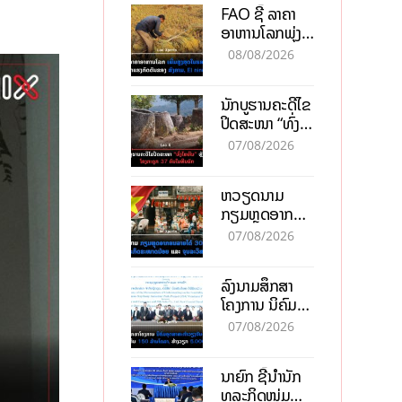
FAO ຊີ້ ລາຄາ
ອາຫານໂລກພຸ່ງ
ສູງສຸດໃນຮອບ 3
08/08/2026
ປີ ຈາກແຮງ
ກົດດັນຂອງ
ນັກບູຮານຄະດີໄຂ
ສົງຄາມ, El
ປິດສະໜາ “ທົ່ງ
nino
ໄຫຫີນ” ຫຼັງພົບ
07/08/2026
ໂຄງກະດູກ 37
ຄົນໃນຫີນຍັກ
ຫວຽດນາມ
ກຽມຫຼຸດອາກອນ
ລາຍໄດ້ 30%
07/08/2026
ຫວັງອູ້ມທຸລະກິດ
ຂະໜາດນ້ອຍ
ລົງນາມສຶກສາ
ແລະ ຈຸນລະ
ໂຄງການ ນິຄົມ
ວິສາຫະກິດ
ອຸດສາຫະກຳ
07/08/2026
ວຽງຈັນ-ໄຊທານີ
ຕັ້ງເປົ້າດຶງທຶນ
ນາຍົກ ຊີ້ນຳນັກ
150 ລ້ານໂດລາ,
ທຸລະກິດໜຸ່ມ
ສ້າງວຽກ 5.000