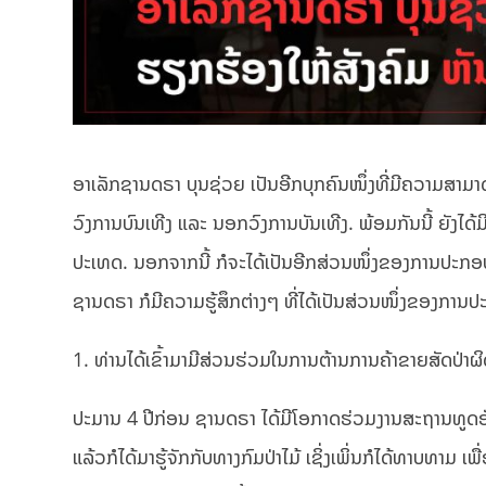
ອາເລັກຊານດຣາ ບຸນຊ່ວຍ ເປັນອີກບຸກຄົນໜຶ່ງທີ່ມີຄວາມສາມາ
ວົງການບົນເທີງ ແລະ ນອກວົງການບັນເທີງ. ພ້ອມກັນນີ້ ຍັງໄດ
ປະເທດ. ນອກຈາກນີ້ ກໍຈະໄດ້ເປັນອີກສ່ວນໜຶ່ງຂອງການປະກອບສ
ຊານດຣາ ກໍມີຄວາມຮູ້ສຶກຕ່າງໆ ທີ່ໄດ້ເປັນສ່ວນໜຶ່ງຂອງການປ
1. ທ່ານໄດ້ເຂົ້າມາມີສ່ວນຮ່ວມໃນການຕ້ານການຄ້າຂາຍສັດປ່
ປະມານ 4 ປີກ່ອນ ຊານດຣາ ໄດ້ມີໂອກາດຮ່ວມງານສະຖານທູດອັງກິດ
ແລ້ວກໍໄດ້ມາຮູ້ຈັກກັບທາງກົມປ່າໄມ້ ເຊິ່ງເພິ່ນກໍໄດ້ທາບທາມ