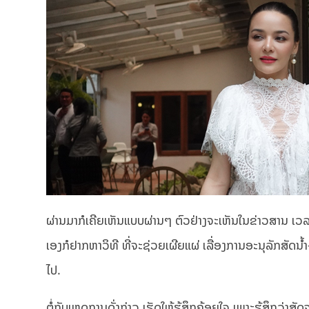
ຜ່ານມາກໍເຄີຍເຫັນແບບຜ່ານໆ ຕົວຢ່າງຈະເຫັນໃນຂ່າວສານ ເວ
ເອງກໍຢາກຫາວິທີ ທີ່ຈະຊ່ວຍເຜີຍແຜ່ ເລື່ອງການອະນຸລັກສັດນ້
ໄປ.
ຕໍ່ກັບເຫດການດັ່ງກ່າວ ເຮັດໃຫ້ຮູ້ສຶກຄ້ອຍໃຈ ເພາະຮູ້ສຶກວ່າສ