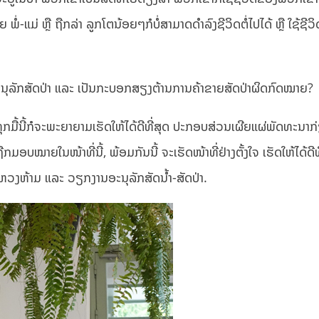
ໍ່-ແມ່ ຫຼື ຖືກລ່າ ລູກໂຕນ້ອຍໆກໍບໍ່ສາມາດດຳລົງຊີວິດຕໍ່ໄປໄດ້ ຫຼື ໃຊ້ຊ
ະນຸລັກສັດປ່າ ແລະ ເປັນກະບອກສຽງຕ້ານການຄ້າຂາຍສັດປ່າຜິດກົດໝາຍ
ກມື້ນີ້ກໍຈະພະຍາຍາມເຮັດໃຫ້ໄດ້ດີທີ່ສຸດ ປະກອບສ່ວນເຜີຍແຜ່ພັດທະນາກ
ມອບໝາຍໃນໜ້າທີ່ນີ້, ພ້ອມກັນນີ້ ຈະເຮັດໜ້າທີ່ຢ່າງຕັ້ງໃຈ ເຮັດໃຫ້ໄດ້ດີທ
ວງຫ້າມ ແລະ ວຽກງານອະນຸລັກສັດນ້ຳ-ສັດປ່າ.