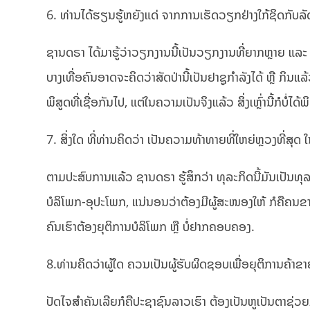
6. ທ່ານໄດ້ຮຽນຮູ້ຫຍັງແດ່ ຈາກການເຮັດວຽກຢ່າງໃກ້ຊິດກັບ
ຊານດຣາ ໄດ້ມາຮູ້ວ່າວຽກງານນີ້ເປັນວຽກງານທີ່ຍາກຫຼາຍ ແລະ 
ບາງເທື່ອຄົນອາດຈະຄິດວ່າສັດປ່ານີ້ເປັນຢາຊູກຳລັງໄດ້ ຫຼື ກິນແລ້ວດ
ພິສູດທີ່ເຊື່ອກັນໄປ, ແຕ່ໃນຄວາມເປັນຈິງແລ້ວ ສິ່ງເຫຼົ່ານີ້ກໍບໍ
7. ສິ່ງໃດ ທີ່ທ່ານຄິດວ່າ ເປັນຄວາມທ້າທາຍທີ່ໃຫຍ່ຫຼວງທີ່ສຸ
ຕາມປະສົບການແລ້ວ ຊານດຣາ ຮູ້ສຶກວ່າ ທຸລະກິດນີ້ມັນເປັນທຸ
ບໍລິໂພກ-ອຸປະໂພກ, ແນ່ນອນວ່າຕ້ອງມີຜູ້ສະໜອງໃຫ້ ກໍຄືຄນຂາຍ.
ຄົນເຮົາຕ້ອງຍຸຕິການບໍລິໂພກ ຫຼື ບໍ່ຢາກຄອບຄອງ.
8.ທ່ານຄິດວ່າຜູ້ໃດ ຄວນເປັນຜູ້ຮັບຜິດຊອບເພື່ອຍຸຕິການຄ້
ປັດໄຈສຳຄັນເລີຍກໍຄືປະຊາຊົນລາວເຮົາ ຕ້ອງເປັນຫູເປັນຕາຊ່ວ