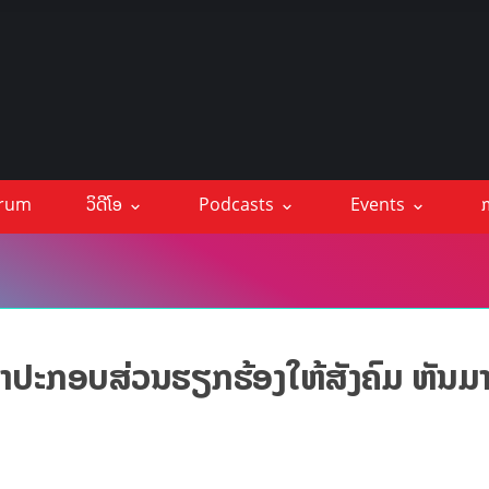
orum
ວິດີໂອ
Podcasts
Events
ກ
ະມາປະກອບສ່ວນຮຽກຮ້ອງໃຫ້ສັງຄົມ ຫັນມ