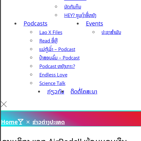
ນັດກັນກິນ
HEY? ຮູບເງົາອີ່ຫຍັງ
Podcasts
Events
Lao X Files
ປະຊາສຳພັນ
Read ອີ່ຫຼີ
ແມ່ຕູ້ເລົ່າ – Podcast
ປ້າສອນລົ່ມ – Podcast
Podcast ຫຍັງເກາະ?
Endless Love
Science Talk
ກ່ຽວກັບ
ຕິດຕໍ່ໂຄສະນາ
Home
ຂ່າວຕ່າງປະເທດ