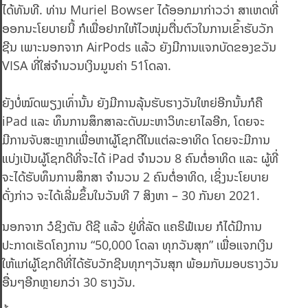
ໄດ້ທັນທີ. ທ່ານ Muriel Bowser ໄດ້ອອກມາກ່າວວ່າ ສາເຫດທີ່
ອອກນະໂຍບາຍນີ້ ກໍເພື່ອຢາກໃຫ້ໄວໜຸ່ມຕື່ນຕົວໃນການເຂົ້າຮັບວັກ
ຊີນ ເພາະນອກຈາກ AirPods ແລ້ວ ຍັງມີການແຈກບັດຂອງຂວັນ
VISA ທີ່ໃສ່ຈຳນວນເງິນມູນຄ່າ 51ໂດລາ.
ຍັງບໍ່ໝົດພຽງເທົ່ານັ້ນ ຍັງມີການລຸ້ນຮັບຮາງວັນໃຫຍ່ອີກນັ້ນກໍຄື
iPad ແລະ ທຶນການສຶກສາລະດັບມະຫາວິທະຍາໄລອີກ, ໂດຍຈະ
ມີການຈັບສະຫຼາກເພື່ອຫາຜູ້ໂຊກດີໃນແຕ່ລະອາທິດ ໂດຍຈະມີການ
ແບ່ງເປັນຜູ້ໂຊກດີທີ່ຈະໄດ້ iPad ຈຳນວນ 8 ຄົນຕໍ່ອາທິດ ແລະ ຜູ້ທີ່
ຈະໄດ້ຮັບທຶນການສຶກສາ ຈຳນວນ 2 ຄົນຕໍ່ອາທິດ, ເຊິ່ງນະໂຍບາຍ
ດັ່ງກ່າວ ຈະໄດ້ເລີ່ມຂຶ້ນໃນວັນທີ 7 ສິງຫາ – 30 ກັນຍາ 2021.
ນອກຈາກ ວໍຊິງຕັນ ດີຊີ ແລ້ວ ຢູ່ທີ່ລັດ ແຄຣິຟໍເນຍ ກໍໄດ້ມີການ
ປະກາດເຮັດໂຄງການ “50,000 ໂດລາ ທຸກວັນສຸກ” ເພື່ອແຈກເງິນ
ໃຫ້ແກ່ຜູ້ໂຊກດີທີ່ໄດ້ຮັບວັກຊີນທຸກໆວັນສຸກ ພ້ອມກັບມອບຮາງວັນ
ອື່ນໆອີກຫຼາຍກວ່າ 30 ຮາງວັນ.