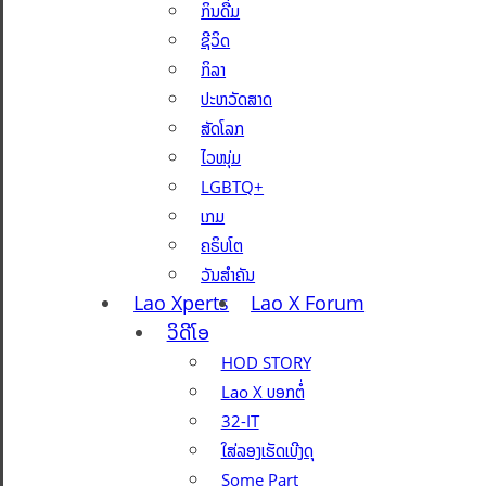
ກິນດື່ມ
ຊີວິດ
ກິລາ
ປະຫວັດສາດ
ສັດໂລກ
ໄວໜຸ່ມ
LGBTQ+
ເກມ
ຄຣິບໂຕ
ວັນສຳຄັນ
Lao Xperts
Lao X Forum
ວິດີໂອ
HOD STORY
Lao X ບອກຕໍ່
32-IT
ໃສ່ລອງເຮັດເບີງດຸ
Some Part