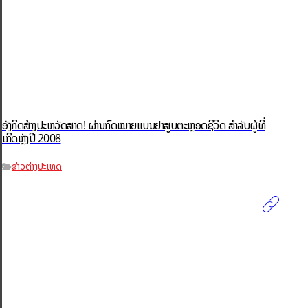
ອັງກິດສ້າງປະຫວັດສາດ! ຜ່ານກົດໝາຍແບນຢາສູບຕະຫຼອດຊີວິດ ສຳລັບຜູ້ທີ່
ເກີດຫຼັງປີ 2008
ຂ່າວຕ່າງປະເທດ