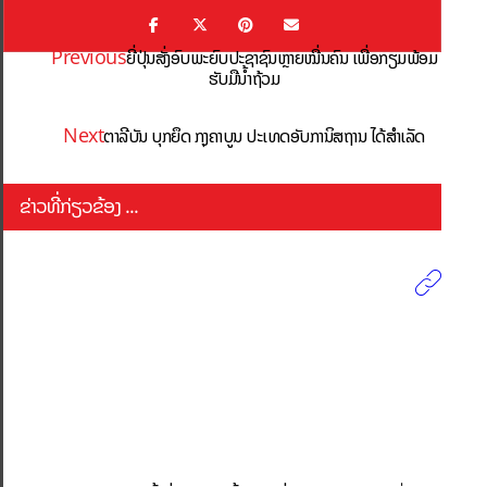
Previous
ຍີ່ປຸ່ນສັ່ງອົບພະຍົບປະຊາຊົນຫຼາຍໝື່ນຄົນ ເພື່ອກຽມພ້ອມ
ຮັບມືນ້ຳຖ້ວມ
Next
ຕາລີບັນ ບຸກຍຶດ ກຸງຄາບູນ ປະເທດອັບການິສຖານ ໄດ້ສຳເລັດ
ຂ່າວທີ່ກ່ຽວຂ້ອງ ...