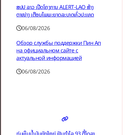
ສປປ ລາວ ເປີດໂຄງການ ALERT-LAO ສ້າງ
ຕາໜ່າງ ເຕືອນໄພພະຍາດລະບາດທົ່ວປະເທດ
06/08/2026
Обзор службы поддержки Пин Ап
на официальном сайте с
актуальной информацией
06/08/2026
ກຸ່ມທຶນນ້ຳມັນຍັກໃຫຍ່ ຟັນກຳໄລ 93 ຕື້ໂດລາ