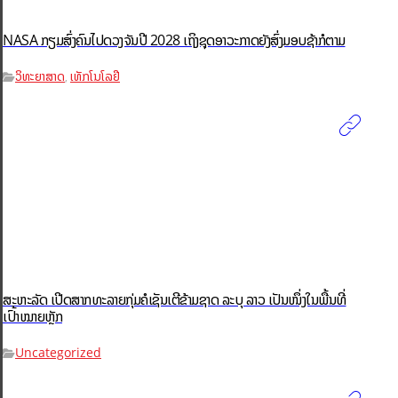
NASA ກຽມສົ່ງຄົນໄປດວງຈັນປີ 2028 ເຖິງຊຸດອາວະກາດຍັງສົ່ງມອບຊ້າກໍຕາມ
ວິທະຍາສາດ
ເທັກໂນໂລຢີ
,
ສະຫະລັດ ເປີດສາກທະລາຍກຸ່ມຄໍເຊັນເຕີຂ້າມຊາດ ລະບຸ ລາວ ເປັນໜຶ່ງໃນພື້ນທີ່
ເປົ້າໝາຍຫຼັກ
Uncategorized