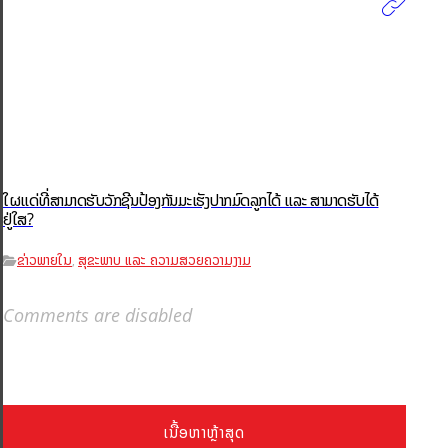
ໃຜແດ່ທີ່ສາມາດຮັບວັກຊີນປ້ອງກັນມະເຮັງປາກມົດລູກໄດ້ ແລະ ສາມາດຮັບໄດ້
ຢູ່ໃສ?
ຂ່າວພາຍໃນ
ສຸຂະພາບ ແລະ ຄວາມສວຍຄວາມງາມ
,
Comments are disabled
ເນື້ອຫາຫຼ້າສຸດ