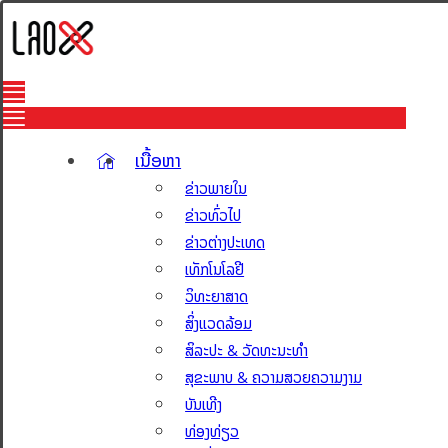
ເນື້ອຫາ
ຂ່າວພາຍໃນ
ຂ່າວທົ່ວໄປ
ຂ່າວຕ່າງປະເທດ
ເທັກໂນໂລຢີ
ວິທະຍາສາດ
ສິ່ງແວດລ້ອມ
ສິລະປະ & ວັດທະນະທຳ
ສຸຂະພາບ & ຄວາມສວຍຄວາມງາມ
ບັນເທີງ
ທ່ອງທ່ຽວ