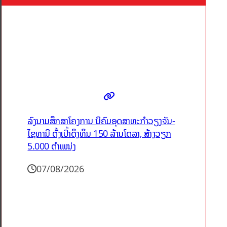
ລົງນາມສຶກສາໂຄງການ ນິຄົມອຸດສາຫະກຳວຽງຈັນ-
ໄຊທານີ ຕັ້ງເປົ້າດຶງທຶນ 150 ລ້ານໂດລາ, ສ້າງວຽກ
5.000 ຕຳແໜ່ງ
07/08/2026