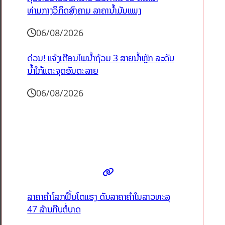
ທ່າມກາງວິກິດສົງຄາມ ລາຄານໍ້າມັນແພງ
06/08/2026
ດ່ວນ! ແຈ້ງເຕືອນໄພນໍ້າຖ້ວມ 3 ສາຍນໍ້າຫຼັກ ລະດັບ
ນໍ້າໃກ້ແຕະຈຸດອັນຕະລາຍ
06/08/2026
ລາຄາຄຳໂລກຟື້ນໂຕແຮງ ດັນລາຄາຄຳໃນລາວທະລຸ
47 ລ້ານກີບຕໍ່ບາດ