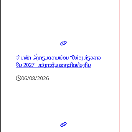
ຈຳປາສັກ ເລັ່ງກຽມຄວາມພ້ອມ “ປີທ່ອງທ່ຽວລາວ-
ຈີນ 2027” ຫວັງກະຕຸ້ນເສດຖະກິດທ້ອງຖິ່ນ
06/08/2026