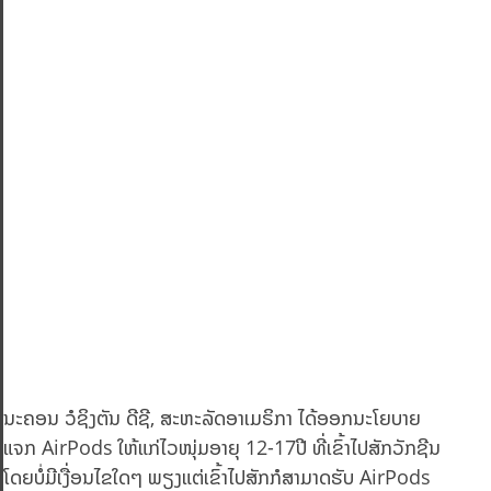
ນະຄອນ ວໍຊິງຕັນ ດີຊີ, ສະຫະລັດອາເມຣິກາ ໄດ້ອອກນະໂຍບາຍ
ແຈກ AirPods ໃຫ້ແກ່ໄວໜຸ່ມອາຍຸ 12-17ປີ ທີ່ເຂົ້າໄປສັກວັກຊີນ
ໂດຍບໍ່ມີເງື່ອນໄຂໃດໆ ພຽງແຕ່ເຂົ້າໄປສັກກໍສາມາດຮັບ AirPods