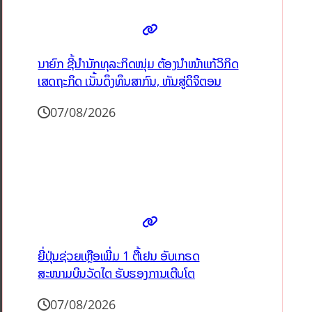
ນາຍົກ ຊີ້ນຳນັກທຸລະກິດໜຸ່ມ ຕ້ອງນຳໜ້າແກ້ວິກິດ
ເສດຖະກິດ ເນັ້ນດຶງທຶນສາກົນ, ຫັນສູ່ດິຈິຕອນ
07/08/2026
ຍີ່ປຸ່ນຊ່ວຍເຫຼືອເພີ່ມ 1 ຕື້ເຢນ ອັບເກຣດ
ສະໜາມບິນວັດໄຕ ຮັບຮອງການເຕີບໂຕ
07/08/2026