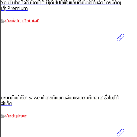
YouTube ໃຈດີ ເປີດຟີເຈີ້ເບິ່ງຄິບໄປນຳຫຼິ້ນແອັບອື່ນໄປນຳໄດ້ແລ້ວ ໂດຍບໍ່ຕ້ອງ
ເຊົ່າ Premium
ຂ່າວທົ່ວໄປ
ເທັກໂນໂລຢີ
,
ມະນຸດຄົນທຳອິດ! Sawe ທຳລາຍກຳແພງແລ່ນມາຣາທອນຕ່ຳກວ່າ 2 ຊົ່ວໂມງໄດ້
ສຳເລັດ
ຂ່າວຕ່າງປະເທດ