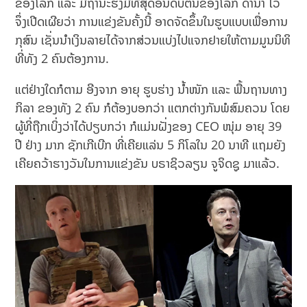
ຂອງໂລກ ແລະ ມີຖານະຮັ່ງມີທີ່ສຸດອັນດັບຕົ້ນຂອງໂລກ ດານາ ໄວ
ຈຶ່ງເປີດເຜີຍວ່າ ການແຂ່ງຂັນຄັ້ງນີ້ ອາດຈັດຂຶ້ນໃນຮູບແບບເພື່ອການ
ກຸສົນ ເຊັ່ນນຳເງິນລາຍໄດ້ຈາກສ່ວນແບ່ງໄປແຈກຢາຍໃຫ້ຕາມມູນນິທິ
ທີ່ທັງ 2 ​ຄົນຕ້ອງການ.
ແຕ່ຢ່າງໃດກໍຕາມ ອີງຈາກ ອາຍຸ ຮູບຮ່າງ ນໍ້າໜັກ ແລະ ພື້ນຖານທາງ
ກິລາ ຂອງທັງ 2 ​ຄົນ ກໍຕ້ອງບອກວ່າ ແຕກຕ່າງກັນພໍສົມຄວນ ໂດຍ
ຜູ້ທີ່ຖືກເບິ່ງວ່າໄດ້ປຽບກວ່າ ກໍແມ່ນຝັ່ງຂອງ CEO ໜຸ່ມ ອາຍຸ 39
ປີ ຢ່າງ ມາກ ຊັກເກີເບີກ ທີ່ເຄີຍແລ່ນ 5 ກິໂລໃນ 20​ ນາທີ ແຖມຍັງ
ເຄີຍຄວ້າຮາງວັນໃນການແຂ່ງຂັນ ບຣາຊິວລຽນ ຈູຈິດຊູ ມາແລ້ວ.