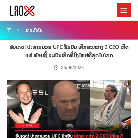
ຂ່າວທົ່ວໄປ
ອັບເດດ! ປະທານມວຍ UFC ຢືນຢັນ ເສິກລະຫວ່າງ 2 CEO ເກີດ
ແທ້ ພ້ອມຊີ້ ຈະເປັນເສິກທີ່ຍິ່ງໃຫຍ່ທີ່ສຸດໃນໂລກ
26/06/2023