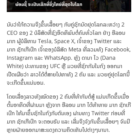
ນັບວ່າໃກ້ຄວາມຈິງຂຶ້ນເລື້ອຍໆ ກັບຄູ່ຊົກນັດຢຸດໂລກລະຫວ່າງ 2
CEO ຂອງ 2 ບໍລິສັດທີ່ຊົງອິດທິພົນຕໍ່ຄົນທົ່ວໂລກ ຢ່າງ ອີລອນ
ມາກ ຜູ້ບໍລິຫານ Tesla, Space X, ເຈົ້າຂອງ Twitter ແລະ
ມາກ ຊັກເກີເບີກ ເຈົ້າຂອງບໍລິສັດ Meta ທີ່ລວມທັງ Facebook,
Instagram ແລະ WhatsApp. ຫຼັງ ດານາ ໄວ (Dana
White) ປະທານຂອງ UFC ຫຼື ມວຍທີ່ຊົກກັນໃນກົງ ອອກມາ
ເປີດເຜີຍວ່າ ລາວໄດ້ຕໍ່ສາຍໄປຫາທັງ 2 ​ຄົນ ແລະ ມວຍຄູ່ຢຸດໂລກນີ້
ຈະເກີດຂຶ້ນແນ່ນອນ.
ໂດຍເລື່ອງລາວທັງໝົດຂອງ 2 ຄົນທີ່ທ້າກັນຕໍ່ສູ້ ແມ່ນເກີດຂຶ້ນເມື່ອ
ຕົ້ນອາທິດທີ່ຜ່ານມາ ຫຼັງຈາກ ອີລອນ ມາກ ໄດ້ທ້າທາຍ ມາກ ຊັກເກີ
ເບີກ ໃຫ້ມາຂຶ້ນຊົກໃນກົງກັບຕົນເອງ ຜ່ານທາງ Twitter ກ່ອນທີ່
ມາກ ຊັກເກີເບີກ ຈະຕອບຮັບ ແລະ ເລີ່ມຈິງຈັງກັນຂຶ້ນເລື້ອຍໆ ຈົນມີ
ຫຼາຍຝ່າຍອອກມາສະແດງຄວາມຄິດເຫັນໄປຕ່າງໆນານາ.