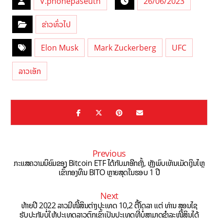
V.phonepaseuth
26/06/2023
ຂ່າວທົ່ວໄປ
Elon Musk
Mark Zuckerberg
UFC
ລາວເອັກ
Previous
ກະແສຄວາມນິຍົມຂອງ Bitcoin ETF ໄດ້ກັບມາອີກຄັ້ງ, ຫຼັງພົບເຫັນເມັດເງິນໄຫຼ
ເຂົ້າກອງທຶນ BITO ຫຼາຍສຸດໃນຮອບ 1 ປີ
Next
ທ້າຍປີ 2022 ລາວມີໜີ້ສິນຕ່າງປະເທດ 10,2 ຕື້ໂດລາ ແຕ່ ທ່ານ ສອນໄຊ
ຮັບປະກັນບໍ່ໃຫ້ປະເທດລາວຕົກເຂົ້າເປັນປະເທດທີ່ບໍ່ສາມາດຊໍາລະໜີ້ສິນໄດ້