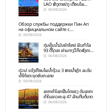
LAO ສ້າງຕາໜ່າງ ເຕືອນໄພ
ພະຍາດລະບາດທົ່ວປະເທດ
06/08/2026
Обзор службы поддержки Пин Ап
на официальном сайте с
актуальной информацией
06/08/2026
ກຸ່ມທຶນນ້ຳມັນຍັກໃຫຍ່ ຟັນກຳໄລ
93 ຕື້ໂດລາ ທ່າມກາງວິກິດສົງຄາມ
ລາຄານໍ້າມັນແພງ
06/08/2026
ດ່ວນ! ແຈ້ງເຕືອນໄພນໍ້າຖ້ວມ 3 ສາຍນໍ້າຫຼັກ ລະດັບ
ນໍ້າໃກ້ແຕະຈຸດອັນຕະລາຍ
06/08/2026
ລາຄາຄຳໂລກຟື້ນໂຕແຮງ ດັນລາຄາ
ຄຳໃນລາວທະລຸ 47 ລ້ານກີບຕໍ່ບາດ
06/08/2026