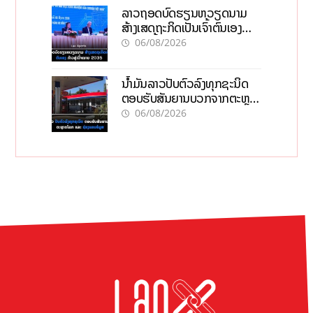
ລາວຖອດບົດຮຽນຫວຽດນາມ
ສ້າງເສດຖະກິດເປັນເຈົ້າຕົນເອງ
ກ້າວສູ່ເປົ້າໝາຍ 2035
06/08/2026
ນໍ້າມັນລາວປັບຕົວລົງທຸກຊະນິດ
ຕອບຮັບສັນຍານບວກຈາກຕະຫຼາດ
ໂລກ ແລະ ຊ່ອງແຄບຮໍມູສ
06/08/2026