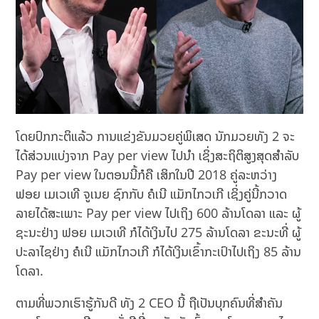
ໂດຍປົກກະຕິແລ້ວ ການແຂ່ງຂັນມວຍຄູ່ພິເສດ ນັກມວຍທັງ 2 ຈະ
ໄດ້ສ່ວນແບ່ງຈາກ Pay per view ໄປນຳ ເຊິ່ງສະຖິຕິສູງສຸດສຳລັບ
Pay per view ໃນຕອນນີ້ກໍຄື ເສິກໃນປີ 2018 ຄູ່ລະຫວ່າງ
ຟອຍ ເມເວເທີ ຈູເນຍ ຊົກກັບ ຄໍເນີ ແມັກໄກວເກີ ເຊິ່ງຄູ່ນີ້ກວາດ
ລາຍໄດ້ສະເພາະ Pay per view ໄປເຖິງ 600 ລ້ານໂດລາ ແລະ ຜູ້
ຊະນະຢ່າງ ຟອຍ ເມເວເທີ ກໍໄດ້ເງິນໄປ 275 ລ້ານໂດລາ ຂະນະທີ່ ຜູ້
ປະລາໄຊຢ່າງ ຄໍເນີ ແມັກໄກວເກີ ກໍໄດ້ເງິນເຂົ້າກະເປົາໄປເຖິງ 85 ລ້ານ
ໂດລາ.
ຕາມທີ່ພວກເຮົາຮູ້ກັນດີ ທັງ 2 CEO ນີ້ ຖືເປັນບຸກຄົນທີ່ສຳຄັນ