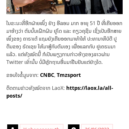
ໃນຂະນະທີ່ອີກຝ່າຍໜຶ່ງ ຢ່າງ ອີລອນ ມາກ ອາຍຸ 51 ​ປີ ທີ່ເຄີຍອອກ
ມາອ້າງວ່າ ຕົນນັ້ນເຝິກຝົນ ຢູໂດ ແລະ ຄຽວຄຸຊິນ ເຊິ່ງເປັນອີກສາຍ
ໜຶ່ງຂອງ ຄາຣາເຕ້ ແຖມຍັງເຄີຍອອກມາທ້າໃຫ້ ປະທານາທິບໍດີ ປູ
ຕິນຂອງ ຣັດເຊຍ ໃຫ້ມາສູ້ກັບຕົນເອງ ເພື່ອແລກກັບ ຢູເຄຣນມາ
ແລ້ວ. ແຕ່ທັງໝົດນີ້ ກໍເປັນພຽງການກ່າວອ້າງຂອງລາວຜ່ານ
Twitter ເທົ່ານັ້ນ ບໍ່ມີຫຼັກຖານອື່ນມາຢືນຢັນແຕ່ຢ່າງໃດ.
ຂອບໃຈຂໍ້ມູນຈາກ:
CNBC
,
Tmzsport
ຕິດຕາມຂ່າວທັງໝົດຈາກ LaoX:
https://laox.la/all-
posts/