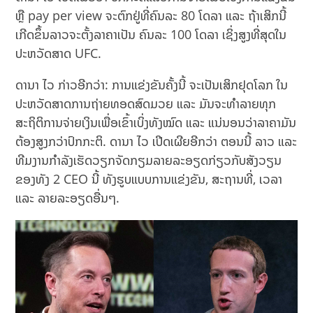
ຫຼື pay per view ຈະຕົກຢູ່ທີ່ຄົນລະ 80 ໂດລາ ແລະ ຖ້າເສິກນີ້
ເກີດຂຶ້ນລາວຈະຕັ້ງລາຄາເປັນ ຄົນລະ 100 ໂດລາ ເຊິ່ງສູງທີ່ສຸດໃນ
ປະຫວັດສາດ UFC.
ດານາ ໄວ ກ່າວອີກວ່າ: ການແຂ່ງຂັນຄັ້ງນີ້ ຈະເປັນເສິກຢຸດໂລກ ໃນ
ປະຫວັດສາດການຖ່າຍທອດສົດມວຍ ແລະ ມັນຈະທຳລາຍທຸກ
ສະຖິຕິການຈ່າຍເງິນເພື່ອເຂົ້າເບິ່ງທັງໝົດ ແລະ ແນ່ນອນວ່າລາຄາມັນ
ຕ້ອງສູງກວ່າປົກກະຕິ. ດານາ ໄວ ເປີດເຜີຍອີກວ່າ ຕອນນີ້ ລາວ ແລະ
ທີມງານກຳລັງເຮັດວຽກຈັດກຽມລາຍລະອຽດກ່ຽວກັບສັງວຽນ
ຂອງທັງ 2 CEO ນີ້ ທັງຮູບແບບການແຂ່ງຂັນ, ສະຖານທີ່, ເວລາ
ແລະ ລາຍລະອຽດອື່ນໆ.