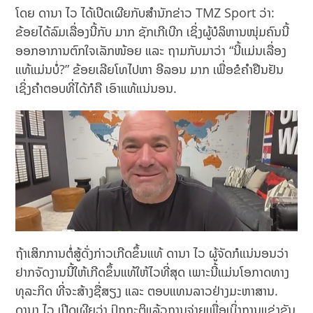
ໂດຍ ດານາ ໄວ ໄດ້ເປີດເຜີຍກັບສຳນັກຂ່າວ TMZ Sport ວ່າ:
ຂ້ອຍໄດ້ລົມເລື່ອງນີ້ກັບ ມາກ ຊັກເກີເບີກ ເຊິ່ງຜູ້ບໍລິຫານໜຸ່ມຄົນນີ້
ອອກອາການຕົກໃຈເລັກໜ້ອຍ ແລະ ຖາມກັບມາວ່າ “ນີ້ແມ່ນເລື່ອງ
ແທ້ແມ່ນບໍ່?” ຂ້ອຍເລີຍໂທໄປຫາ ອີລອນ ມາກ ເພື່ອຂໍຄໍາຢືນຢັນ
ເຊິ່ງຄໍາຕອບທີ່ໄດ້ກໍຄື ເອົາແທ້ແນ່ນອນ.
ຖ້າເສິກການຕໍ່ສູ້ດັ່ງກ່າວເກີດຂຶ້ນແທ້ ດານາ ໄວ ຜູ້ຈັດກໍແນ່ນອນວ່າ
ຢາກຈັດງານນີ້ໃຫ້ເກີດຂຶ້ນແທ້ໃຫ້ໄວທີ່ສຸດ ເພາະນີ້ແມ່ນໂອກາດທາງ
ທຸລະກິດ ທີ່ຈະສ້າງຊື່ສຽງ ແລະ ຕອບແທນລາວຢ່າງມະຫາສານ.
ດານາ ໄວ ເປີດເຜີຍວ່າ ປົກກະຕິແລ້ວການຈ່າຍເພື່ອເບິ່ງການແຂ່ງຂັນ