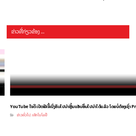
ຂ່າວທີ່ກ່ຽວຂ້ອງ ...
YouTube ໃຈດີ ເປີດຟີເຈີ້ເບິ່ງຄິບໄປນຳຫຼິ້ນແອັບອື່ນໄປນຳໄດ້ແລ້ວ ໂດຍບໍ່ຕ້ອງເຊົ່
ຂ່າວທົ່ວໄປ
ເທັກໂນໂລຢີ
,