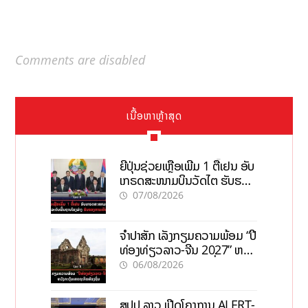
Comments are disabled
ເນື້ອຫາຫຼ້າສຸດ
ຍີ່ປຸ່ນຊ່ວຍເຫຼືອເພີ່ມ 1 ຕື້ເຢນ ອັບ
ເກຣດສະໜາມບິນວັດໄຕ ຮັບຮອງ
ການເຕີບໂຕ
07/08/2026
ຈຳປາສັກ ເລັ່ງກຽມຄວາມພ້ອມ “ປີ
ທ່ອງທ່ຽວລາວ-ຈີນ 2027” ຫວັງ
ກະຕຸ້ນເສດຖະກິດທ້ອງຖິ່ນ
06/08/2026
ສປປ ລາວ ເປີດໂຄງການ ALERT-