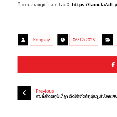
ຕິດຕາມຂ່າວທັງໝົດຈາກ LaoX:
https://laox.la/all-
Kongxay
06/12/2023
Previous
ການຄົ້ນຄິດຂອງພໍ່ເຫີ່ລູກ ເຮັດໃຫ້ເກີດກ້ອງຖ່າຍຮູບໃນໂທລະສັ