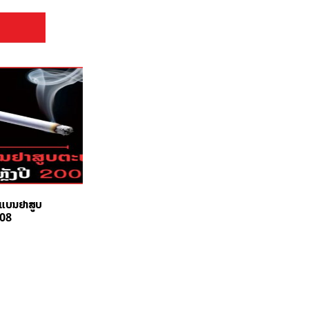
ຍແບນຢາສູບ
008