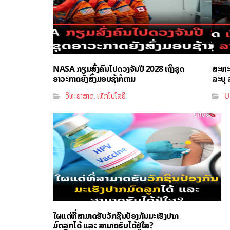
NASA ກຽມສົ່ງຄົນໄປດວງຈັນປີ 2028 ເຖິງຊຸດ
ສະຫະລ
ອາວະກາດຍັງສົ່ງມອບຊ້າກໍຕາມ
ລະບຸ ລ
ວິທະຍາສາດ
ເທັກໂນໂລຢີ
U
,
ໃຜແດ່ທີ່ສາມາດຮັບວັກຊີນປ້ອງກັນມະເຮັງປາກ
ມົດລູກໄດ້ ແລະ ສາມາດຮັບໄດ້ຢູ່ໃສ?