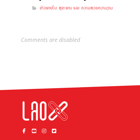
ຂ່າວພາຍໃນ
ສຸຂະພາບ ແລະ ຄວາມສວຍຄວາມງາມ
,
Comments are disabled