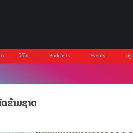
um
ວິດີໂອ
Podcasts
Events
ກ່ຽ
ສັດຂ້າມຊາດ