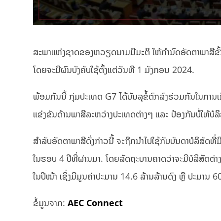
ສະພາແຫ່ງຊາດຂອງຫວຽດນາມມີມະຕິ ໃຫ້ກຳນົດອັດຕາພາສີຂັ້ນຕ່
ໂດຍຈະມີຜົນບັງຄັບໃຊ້ຕັ້ງແຕ່ວັນທີ 1 ມັງກອນ 2024.
ພ້ອມກັນນີ້ ກຸ່ມປະເທດ G7 ໄດ້ບັນລຸຂໍ້ຕົກລົງຮ່ວມກັນໃນການ
ແຂ່ງຂັນດ້ານພາສີລະຫວ່າງປະເທດຕ່າງໆ ແລະ ປ້ອງກັນບໍ່ໃຫ້ບໍລິ
ສຳລັບອັດຕາພາສີດັ່ງກ່າວນີ້ ຈະຖືກນຳໄປໃຊ້ກັບບັນດາບໍລິສັດທ
ໃນຮອບ 4 ປີທີ່ຜ່ານມາ. ໂດຍລັດຖະບານຄາດວ່າຈະມີບໍລິສັດຕ່
ໃນປີໜ້າ ເຊິ່ງມີມູນຄ່າປະມານ 14.6 ລ້ານລ້ານດົງ ຫຼື ປະມານ
ຂໍ້ມູນຈາກ:
AEC Connect