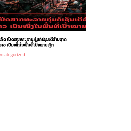
ັດ ເປີດສາກທະລາຍກຸ່ມຄໍເຊັນເຕີຂ້າມຊາດ
າວ ເປັນໜຶ່ງໃນພື້ນທີ່ເປົ້າໝາຍຫຼັກ
ncategorized