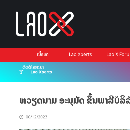
ເນື້ອຫາ
Lao Xperts
Lao X For
ຕິດຕໍ່ໂຄສະນາ
Lao Xperts
ຫວຽດນາມ ອະນຸມັດ ຂຶ້ນພາສີບໍລິ
06/12/2023