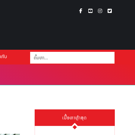
ວກັບ
ເນື້ອຫາຫຼ້າສຸດ