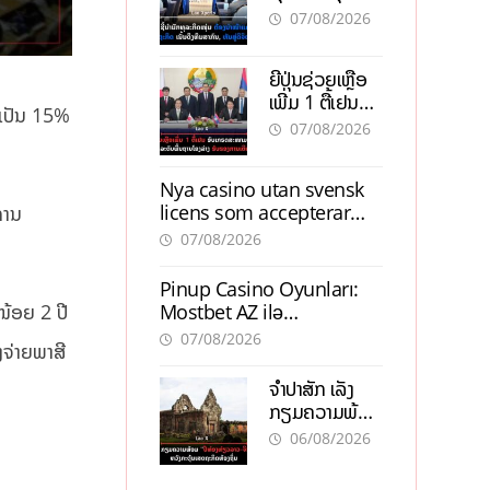
ຕ້ອງນຳໜ້າແກ້
ຕຳແໜ່ງ
07/08/2026
ວິກິດເສດຖະກິດ
ເນັ້ນດຶງທຶນ
ຍີ່ປຸ່ນຊ່ວຍເຫຼືອ
ສາກົນ, ຫັນສູ່ດິຈິ
ເພີ່ມ 1 ຕື້ເຢນ
ຕອນ
ນເປັນ 15%
ອັບເກຣດ
07/08/2026
ສະໜາມບິນວັດ
ໄຕ ຮັບຮອງການ
Nya casino utan svensk
ເຕີບໂຕ
licens som accepterar
ການ
Swish: En jämförelse
07/08/2026
Pinup Casino Oyunları:
Mostbet AZ ilə
ໜ້ອຍ 2 ປີ
Müqayisədə Nə Təqdim
07/08/2026
ງຈ່າຍພາສີ
Edir?
ຈຳປາສັກ ເລັ່ງ
ກຽມຄວາມພ້ອມ
“ປີທ່ອງທ່ຽວ
06/08/2026
ລາວ-ຈີນ 2027”
ຫວັງກະຕຸ້ນ