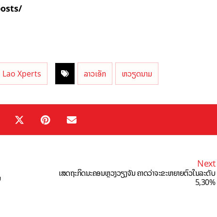
posts/
Lao Xperts
ລາວເອັກ
ຫວຽດນາມ
Next
ເສດຖະກິດນະຄອນຫຼວງວຽງຈັນ ຄາດວ່າຈະຂະຫຍາຍຕົວໃນລະດັບ
ບ
5,30%