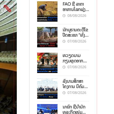
FAO ຊີ້ ລາຄາ
ອາຫານໂລກພຸ່ງ
ສູງສຸດໃນຮອບ 3
08/08/2026
ປີ ຈາກແຮງ
ກົດດັນຂອງ
ນັກບູຮານຄະດີໄຂ
ສົງຄາມ, El
ປິດສະໜາ “ທົ່ງ
nino
ໄຫຫີນ” ຫຼັງພົບ
07/08/2026
ໂຄງກະດູກ 37
ຄົນໃນຫີນຍັກ
ຫວຽດນາມ
ກຽມຫຼຸດອາກອນ
ລາຍໄດ້ 30%
07/08/2026
ຫວັງອູ້ມທຸລະກິດ
ຂະໜາດນ້ອຍ
ລົງນາມສຶກສາ
ແລະ ຈຸນລະ
ໂຄງການ ນິຄົມ
ວິສາຫະກິດ
ອຸດສາຫະກຳ
07/08/2026
ວຽງຈັນ-ໄຊທານີ
ຕັ້ງເປົ້າດຶງທຶນ
ນາຍົກ ຊີ້ນຳນັກ
150 ລ້ານໂດລາ,
ທຸລະກິດໜຸ່ມ
ສ້າງວຽກ 5.000