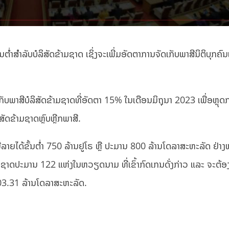
ຳສຳລັບບໍລິສັດຂ້າມຊາດ ເຊິ່ງຈະເພີ່ມອັດຕາການຈັດເກັບພາສີນິຕິບຸກຄົ
ເກັບພາສີບໍລິສັດຂ້າມຊາດທີ່ອັດຕາ 15% ໃນເດືອນມິຖຸນາ 2023 ເພື່ອຫຼຸດ
ສັດຂ້າມຊາດຫຼົບຫຼີກພາສີ.
ີ່ມີລາຍໄດ້ຂັ້ນຕ່ຳ 750 ລ້ານຢູໂຣ ຫຼື ປະມານ 800 ລ້ານໂດລາສະຫະລັດ ຢ່າງ
າງຊາດປະມານ 122 ແຫ່ງໃນຫວຽດນາມ ທີ່ເຂົ້າກົດເກນດັ່ງກ່າວ ແລະ ຈະຕ້ອ
 603.31 ລ້ານໂດລາສະຫະລັດ.