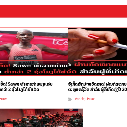
ຳອິດ! Sawe ທຳລາຍກຳແພງແລ່ນ
ອັງກິດສ້າງປະຫວັດສາດ! ຜ່ານກົດໝາ
ວ່າ 2 ຊົ່ວໂມງໄດ້ສຳເລັດ
ຕະຫຼອດຊີວິດ ສຳລັບຜູ້ທີ່ເກີດຫຼັງປີ 2
ປະເທດ
ຂ່າວຕ່າງປະເທດ