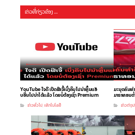
ຂ່າວທີ່ກ່ຽວຂ້ອງ ...
YouTube ໃຈດີ ເປີດຟີເຈີ້ເບິ່ງຄິບໄປນຳຫຼິ້ນແອັ
ມະນຸດຄົນທ
ບອື່ນໄປນຳໄດ້ແລ້ວ ໂດຍບໍ່ຕ້ອງເຊົ່າ Premium
ມາຣາທອນຕ່ຳກ
ຂ່າວທົ່ວໄປ
ເທັກໂນໂລຢີ
ຂ່າວຕ່າງ
,