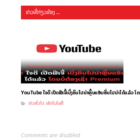
ຂ່າວທີ່ກ່ຽວຂ້ອງ ...
YouTube ໃຈດີ ເປີດຟີເຈີ້ເບິ່ງຄິບໄປນຳຫຼິ້ນແອັບອື່ນໄປນຳໄດ້ແລ້ວ ໂ
ຂ່າວທົ່ວໄປ
ເທັກໂນໂລຢີ
,
Comments are disabled