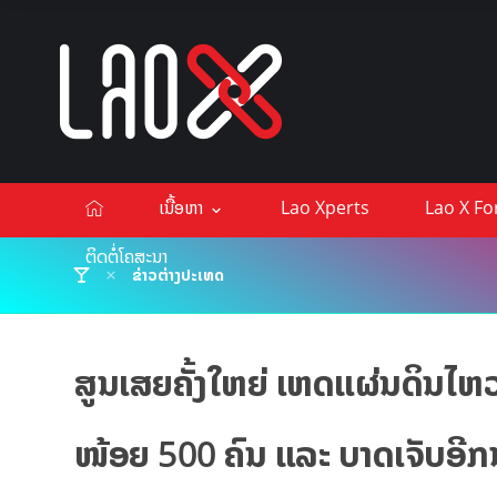
ເນື້ອຫາ
Lao Xperts
Lao X F
ຕິດຕໍ່ໂຄສະນາ
ຂ່າວຕ່າງປະເທດ
ສູນເສຍຄັ້ງໃຫຍ່ ເຫດແຜ່ນດິນໄຫວຢູ
ໜ້ອຍ 500 ຄົນ ແລະ ບາດເຈັບອີກ