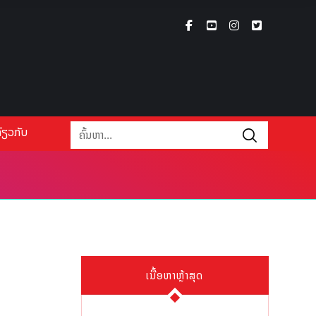
່ຽວກັບ
ງ
ເນື້ອຫາຫຼ້າສຸດ