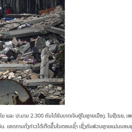
 ແລະ ປະມານ 2.300 ຄົນໄດ້ຮັບບາດເຈັບຢູ່ໃນຫຼາຍເມືອງ. ​ໃນ​ຊີ​ເຣຍ, ເສ
ັບ. ເຫດການ​ດັ່ງກ່າວ​ໄດ້​ເກີດ​ຂຶ້ນ​ໃນ​ຕອນ​ເຊົ້າ ເຊິ່ງຄົນສ່ວນຫຼາຍແມ່ນນອນຫ