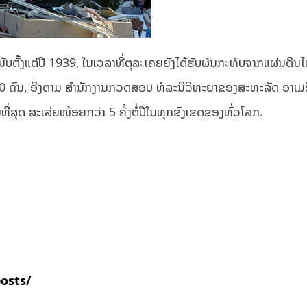
ນັບຕັ້ງແຕ່ປີ 1939, ໃນເວລາທີ່ຕຸລະເຄຍຍັງໄດ້ຮັບຜົນກະທົບຈາກແຜ່ນດິນໄ
0.000 ຄົນ, ອີງຕາມ ສຳນັກງານກວດສອບ ທໍລະນີວິທະຍາຂອງສະຫະລັດ ອາເມ
ີ່ສຸດ ສະເລ່ຍໜ້ອຍກວ່າ 5 ຄັ້ງຕໍ່ປີໃນທຸກຂົງເຂດຂອງທົ່ວໂລກ.
posts/