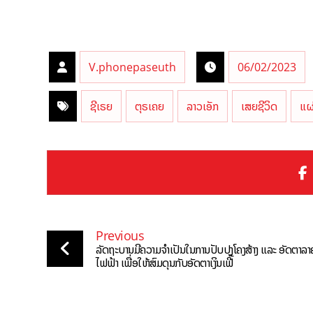
V.phonepaseuth
06/02/2023
ຊີເຣຍ
ຕຸຣເຄຍ
ລາວເອັກ
ເສຍຊີວິດ
ແຜ
Previous
ລັດຖະບານມີຄວາມຈຳເປັນໃນການປັບປຸງໂຄງສ້າງ ແລະ ອັດຕາລາ
ໄຟຟ້າ ເພື່ອໃຫ້ສົມດຸນກັບອັດຕາເງິນເຟີ້