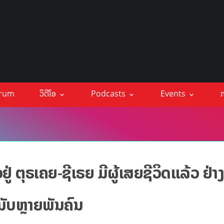
orum
ວິດີໂອ
Podcasts
Events
ກ
່ ຕຸຣເຄຍ-ຊີເຣຍ ມີຜູ້ເສຍຊີວິດແລ້ວ ຢ່າ
ນັບຫຼາຍພັນຄົນ