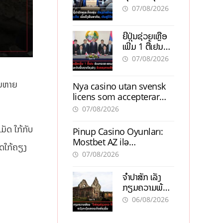
ຕ້ອງນຳໜ້າແກ້
ຕຳແໜ່ງ
07/08/2026
ວິກິດເສດຖະກິດ
ເນັ້ນດຶງທຶນ
ຍີ່ປຸ່ນຊ່ວຍເຫຼືອ
ສາກົນ, ຫັນສູ່ດິຈິ
ເພີ່ມ 1 ຕື້ເຢນ
ຕອນ
ອັບເກຣດ
07/08/2026
ສະໜາມບິນວັດ
ໄຕ ຮັບຮອງການ
ສຍຫາຍ
Nya casino utan svensk
ເຕີບໂຕ
licens som accepterar
Swish: En jämförelse
07/08/2026
ມັດ ໃກ້ກັບ
Pinup Casino Oyunları:
Mostbet AZ ilə
ທດໃກ້ຄຽງ
Müqayisədə Nə Təqdim
07/08/2026
Edir?
ຈຳປາສັກ ເລັ່ງ
ກຽມຄວາມພ້ອມ
“ປີທ່ອງທ່ຽວ
06/08/2026
ລາວ-ຈີນ 2027”
ຫວັງກະຕຸ້ນ