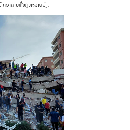
ງ​ຕຶກ​ອາຄານ​ທີ່​ພັງ​ທະລາຍລົງ.