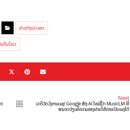
ຂ່າວຕ່າງປະເທດ
່ນດິນໄຫວ
Next
ຄາ
ປະຕິວັດວົງການເພງ! Google ສ້າງ AI ໃໝ່ຊື່ວ່າ MusicLM ທີ່
ສາມາດປ່ຽນຂໍ້ຄວາມຂອງທ່ານໃຫ້ກາຍເປັນເພງໄດ້