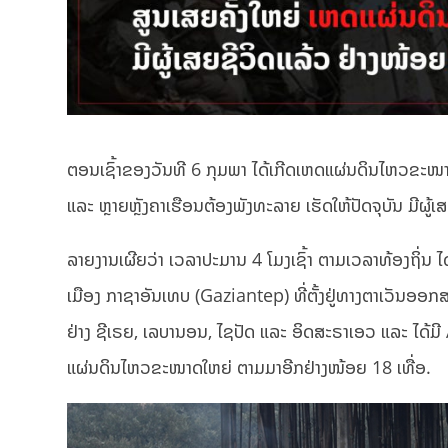
ຕອນເຊົ້າຂອງວັນທີ 6 ກຸມພາ ໄດ້ເກີດເຫດແຜ່ນດິນໄຫວຂະໜາດ
ແລະ ຫຼາຍຫຼັງຄາເຮືອນຕ້ອງພັງທະລາຍ ເຮັດໃຫ້ປັດຈຸບັນ ມີຜູ້
ລາຍງານເຜີຍວ່າ ເວລາປະມານ 4 ໂມງເຊົ້າ ຕາມເວລາທ້ອງຖິ່ນ ໄ
ເມືອງ ກາຊາອັນເທບ (Gaziantep) ທີ່ຕັ້ງຢູ່ທາງຕາເວັນອອ
ຢ່າງ ຊີເຣຍ, ເລບານອນ, ໄຊປັດ ແລະ ອິດສະຣາເອວ ແລະ ໄດ້ມ
ແຜ່ນດິນໄຫວຂະໜາດໃຫຍ່ ຕາມມາອີກຢ່າງໜ້ອຍ 18 ເທື່ອ.