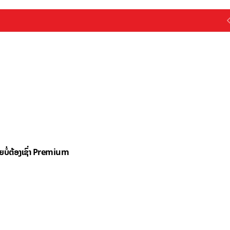
ດຍບໍ່ຕ້ອງເຊົ່າ Premium