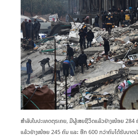
ສຳລັບໃນປະເທດຕຸຣເຄຍ, ມີຜູ້ເສຍຊີວິດແລ້ວຢ່າງໜ້ອຍ 284 ຄົນ
ແລ້ວ​ຢ່າງ​ໜ້ອຍ 245 ຄົນ​ ​ແລະ ອີກ 600 ກວ່າ​ຄົນ​ໄດ້​ຮັບ​ບາດ​ເຈ