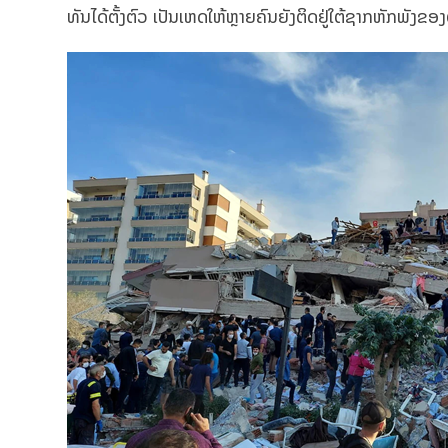
ທັນໄດ້ຕັ້ງຕົວ ເປັນເຫດໃຫ້​ຫຼາຍ​ຄົນ​ຍັງ​ຕິດ​ຢູ່​ໃຕ້​ຊາກ​ຫັກ​ພັງ​ຂອ