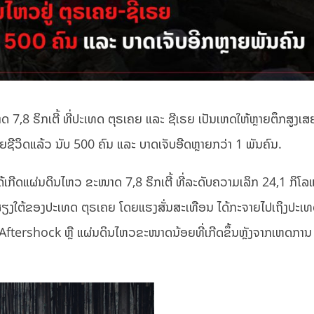
 7,8 ຣິກເຕີ້ ທີ່ປະເທດ ຕຸຣເຄຍ ແລະ ຊີເຣຍ ເປັນເຫດໃຫ້ຫຼາຍຕຶກສູງເ
ເສຍຊີວິດແລ້ວ ນັບ 500 ຄົນ ແລະ ບາດເຈັບອີດຫຼາຍກວ່າ 1 ພັນຄົນ.
ດ້ເກີດແຜ່ນດິນໄຫວ ຂະໜາດ 7,8 ຣິກເຕີ້ ທີ່ລະດັບຄວາມເລິກ 24,1 ກິໂລແ
ກສຽງໃຕ້ຂອງປະເທດ ຕຸຣເຄຍ ໂດຍແຮງສັ່ນສະເທືອນ ໄດ້ກະຈາຍໄປເຖິງປະເ
ີ Aftershock ຫຼື ແຜ່ນດິນໄຫວຂະໜາດນ້ອຍທີ່ເກີດຂຶ້ນຫຼັງຈາກເຫດການ