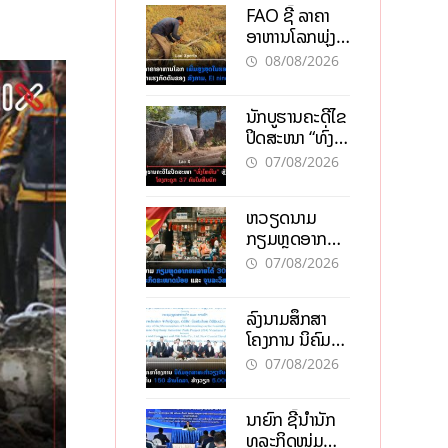
FAO ຊີ້ ລາຄາ
ອາຫານໂລກພຸ່ງ
ສູງສຸດໃນຮອບ 3
08/08/2026
ປີ ຈາກແຮງ
ກົດດັນຂອງ
ນັກບູຮານຄະດີໄຂ
ສົງຄາມ, El
ປິດສະໜາ “ທົ່ງ
nino
ໄຫຫີນ” ຫຼັງພົບ
07/08/2026
ໂຄງກະດູກ 37
ຄົນໃນຫີນຍັກ
ຫວຽດນາມ
ກຽມຫຼຸດອາກອນ
ລາຍໄດ້ 30%
07/08/2026
ຫວັງອູ້ມທຸລະກິດ
ຂະໜາດນ້ອຍ
ລົງນາມສຶກສາ
ແລະ ຈຸນລະ
ໂຄງການ ນິຄົມ
ວິສາຫະກິດ
ອຸດສາຫະກຳ
07/08/2026
ວຽງຈັນ-ໄຊທານີ
ຕັ້ງເປົ້າດຶງທຶນ
ນາຍົກ ຊີ້ນຳນັກ
150 ລ້ານໂດລາ,
ທຸລະກິດໜຸ່ມ
ສ້າງວຽກ 5.000