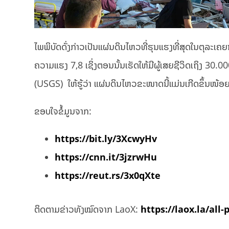
ໄພພິບັດດັ່ງກ່າວເປັນແຜ່ນດິນໄຫວທີ່ຮຸນແຮງທີ່ສຸດໃນຕຸລະເຄຍ
ຄວາມແຮງ 7,8 ເຊິ່ງຕອນນັ້ນເຮັດໃຫ້ມີຜູ້ເສຍຊີວິດເຖິງ 3
(USGS) ໃຫ້ຮູ້ວ່າ ແຜ່ນດິນໄຫວຂະໜາດນີ້ແມ່ນເກີດຂຶ້ນໜ້ອຍທ
ຂອບໃຈຂໍ້ມູນຈາກ:​
https://bit.ly/3XcwyHv
https://cnn.it/3jzrwHu
https://reut.rs/3x0qXte
ຕິດຕາມຂ່າວທັງໝົດຈາກ LaoX:
https://laox.la/all-