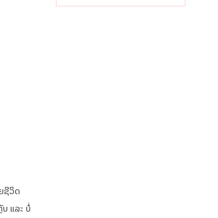
ເສດຖະກິດ
ທ້ອງຖິ່ນ
ຍຊີວິດ
ຼັບ ແລະ ບໍ່