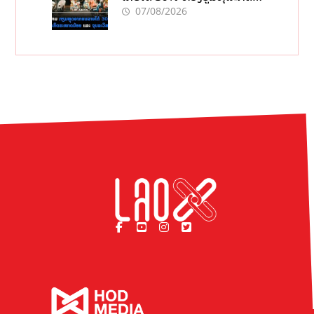
ຂະໜາດນ້ອຍ ແລະ ຈຸນລະ
07/08/2026
ວິສາຫະກິດ