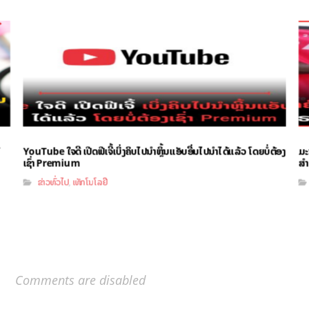
YouTube ໃຈດີ ເປີດຟີເຈີ້ເບິ່ງຄິບໄປນຳຫຼິ້ນແອັບອື່ນໄປນຳໄດ້ແລ້ວ ໂດຍບໍ່ຕ້ອງ
ມະ
ເຊົ່າ Premium
ສຳ
ຂ່າວທົ່ວໄປ
ເທັກໂນໂລຢີ
,
Comments are disabled