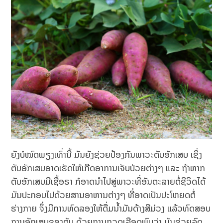
ຍັງບໍໝົດພຽງເທົ່ານີ້ ມັນຍັງຊ່ວຍປ້ອງກັນພາວະຕັບອັກເສບ ເຊິ່ງ
ຕັບອັກເສບອາດເຮັດໃຫ້ເກີດອາການເຈັບປ່ວຍຕ່າງໆ ແລະ ຖ້າຫາກ
ຕັບອັກເສບມີເຊື້ອຣາ ກໍອາດນຳໄປສູ່ພາວະທີ່ອັນຕະລາຍຕໍ່ຊີວິດໄດ້
ມັນປະກອບໄປດ້ວຍສານອາຫານຕ່າງໆ ທີ່ອາດເປັນປະໂຫຍດຕໍ່
ຮ່າງກາຍ ຈຶ່ງມີການທົດລອງໃຫ້ດື່ມນ້ຳມັນດ້າງສີມ່ວງ ແລ້ວທົດສອບ
ການອັກເສບຂອງຕັບ ດ້ວຍການກວດເລືອດພົບວ່າ ມັນຊ່ວຍລົດ