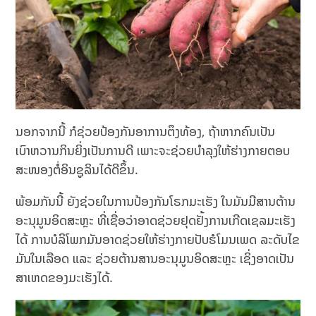
ນອກຈາກນີ້ ກໍຊ່ວຍປ້ອງກັນອາການຕຶງທ້ອງ, ຖ້າຫາກຄົນເປັນ
ເບົາຫວານກິນຍິ່ງເປັນການດີ ເພາະຈະຊ່ວຍບຳລຸງໃຫ້ຮ່າງກາຍຕອບ
ສະໜອງຕໍ່ອິນຊູລິນໄດ້ດີຂຶ້ນ.
ພ້ອມກັນນີ້ ຍັງຊ່ວຍໃນການປ້ອງກັນໂຣກມະເຮັງ ໃນມັນມີສານຕ້ານ
ອະນຸມູນອິດສະຫຼະ ທີ່ເຊື່ອວ່າອາດຊ່ວຍຢຸດຢັ້ງການເກີດເຊລມະເຮັງ
ໄດ້ ການບໍລິໂພກມັນອາດຊ່ວຍໃຫ້ຮ່າງກາຍປັບຮໍໂມນເພດ ລະດັບໄຂ
ມັນໃນເລືອດ ແລະ ຊ່ວຍຕ້ານສານອະນຸມູນອິດສະຫຼະ ເຊິ່ງອາດເປັນ
ສາເຫດຂອງມະເຮັງໄດ້.