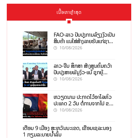
ເນື້ອຫາຫຼ້າສຸດ
FAO-ລາວ ປັບປຸງການລ້ຽງງົວເປັນ
ສິນຄ້າ ແນໃສ່ສ້າງລາຍຮັບແກ່ຊາວ
ກະສິກອນຢ່າງຍືນຍົງ
10/08/2026
ລາວ-ຈີນ ສຶກສາ ສ້າງສູນຄົ້ນຄວ້າ
ປັບປຸງສາຍພັນງົວ-ແບ້ ຊຸກຍູ້
ອຸດສາຫະກຳຊີ້ນ
10/08/2026
ຫວຽດນາມ ປະກາດໄວ້ອາໄລທົ່ວ
ປະເທດ 2 ວັນ ຕໍ່ການຈາກໄປ ຂອງ
ທ່ານ ໄຊສົມພອນ ພົມວິຫານ
10/08/2026
ເຕືອນ 9 ເມືອງ ສະຫວັນນະເຂດ, ເຂື່ອນເຊລະນອງ
1 ກຽມລະບາຍນ້ຳລົ້ນ