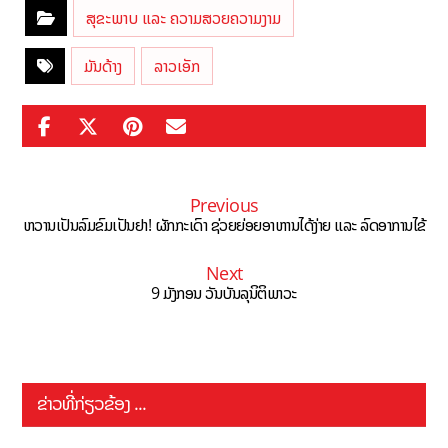
ສຸຂະພາບ ແລະ ຄວາມສວຍຄວາມງາມ
ມັນດ້າງ
ລາວເອັກ
Previous
ຫວານເປັນລົມຂົມເປັນຢາ! ຜັກກະເດົາ ຊ່ວຍຍ່ອຍອາຫານໄດ້ງ່າຍ ແລະ ລົດອາການໄຂ້
Next
9 ມັງກອນ ວັນບັນລຸນິຕິພາວະ
ຂ່າວທີ່ກ່ຽວຂ້ອງ ...