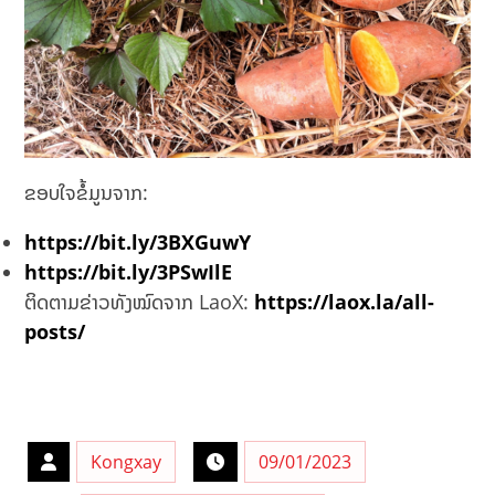
ຂອບໃຈຂໍ້ມູນຈາກ:
https://bit.ly/3BXGuwY
https://bit.ly/3PSwIlE
ຕິດຕາມຂ່າວທັງໝົດຈາກ LaoX:
https://laox.la/all-
posts/
Kongxay
09/01/2023