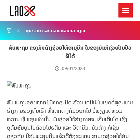
ສຸຂະພາບ ແລະ ຄວາມສວຍຄວາມງາມ
ສັບພະຄຸນ ຂອງມັນດ້າງຊ່ວຍໃຫ້ອາຍຸຍືນ ໃບຂອງມັນກໍຊ່ວຍປິ່ນປົວ
ຝີໄດ້
09/01/2023
ສັບພະຄຸນຂອງໝາກໄມ້ທຸກຊະນິດ ລ້ວນແຕ່ມີປະໂຫຍດຕໍ່ສຸຂະພາບ
ຮ່າງກາຍຂອງຄົນເຮົາ ທີ່ແຕກຕ່າງກັນອອກໄປ ບໍ່ພຽງແຕ່ຫອມ
ຫວານ ຫຼື ແຊບເທົ່ານັ້ນ ມັນຊ່ວຍໃຫ້ຮ່າງກາຍຈະເລີນເຕີບໂຕ ເຊິ່ງ
ອຸດົມສົມບູນໄປດ້ວຍໂປຣຕີນ ແລະ ວິຕາມິນ. ມັນດ້າງ ກໍເຊັ່ນ
ດຽວກັນ ມີສັບພະຄຸນກິນແລ້ວດີຕໍ່ສຸຂະພາບ ສາມາດຊ່ວຍໃຫ້ຄົນ