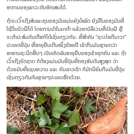
ອາການຂອງພາວະຕັບອັກເສບໄດ້.
ຖ້າຈະເວົ້າເຖິງສັບພະຄຸນຂອງມັນແມ່ນຍັງບໍ່ໝົດ ຍັງມີໃບຂອງມັນທີ່
ໃຊ້ປິ່ນປົວຝີໄດ້ ໂດຍການນຳໃບມາຕຳ ແລ້ວທາບໍລິເວນທີ່ເປັນຝີ ຫຼື
ຈະຕຳປະສົມກັບເກືອກໍໄດ້ເຊັ່ນດຽວກັນ. ທີ່ສຳຄັນ “ຊາວໂອກິນາວາ”
ປະເທດຍີ່ປຸ່ນ ທີ່ອາຍຸຍືນເກີນໜຶ່ງຮ້ອຍປີ ເຂົາກິນມັນຫຼາຍກວ່າ
ອາຫານຊະນິດອື່ນໆ ເປັນເຄັດລັບອາຍຸຍືນຂອງເຂົາທຸກຄົນ ແລະ ຖ້າ
ເວົ້າເຖິງຣົດຊາດ ກໍຕ້ອງແມ່ນມັນຍີ່ປຸ່ນທີ່ຄອງອັນດັບສູງສຸດ ວ່າ
ດ້ວຍມັນທີ່ແຊບຫວານ ແລະ ຄົນລາວເຮົາ ກໍມັກນິຍົມກິນມັນຍີ່ປຸ່ນ
ເຊັ່ນດຽວກັນກັບຫຼາຍໆປະເທດອີກດ້ວຍ.