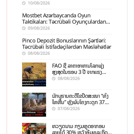
10/08/2026
Mostbet Azərbaycanda Oyun
Taktikaları: Təcrübəli Oyunçulardan
İpuçları
09/08/2026
Pinco Depozit Bonuslarının Şərtləri:
Təcrübəli İstifadəçilərdən Məsləhətlər
08/08/2026
FAO ຊີ້ ລາຄາອາຫານໂລກພຸ່ງ
ສູງສຸດໃນຮອບ 3 ປີ ຈາກແຮງ
ກົດດັນຂອງສົງຄາມ, El nino
08/08/2026
ນັກບູຮານຄະດີໄຂປິດສະໜາ “ທົ່ງ
ໄຫຫີນ” ຫຼັງພົບໂຄງກະດູກ 37
ຄົນໃນຫີນຍັກ
07/08/2026
ຫວຽດນາມ ກຽມຫຼຸດອາກອນ
ລາຍໄດ້ 30% ຫວັງອູ້ມທຸລະກິດ