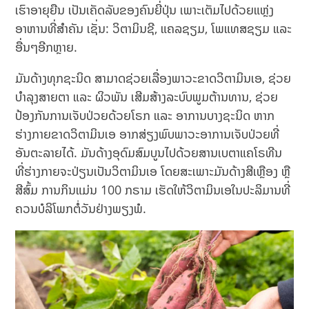
ເຮົາອາຍຸຍືນ ເປັນເຄັດລັບຂອງຄົນຍີ່ປຸ່ນ ເພາະເຕັມໄປດ້ວຍແຫຼ່ງ
ອາຫານທີ່ສຳຄັນ ເຊັ່ນ: ວິຕາມິນຊີ, ແຄລຊຽມ, ໂພແທສຊຽມ ແລະ
ອື່ນໆອີກຫຼາຍ.
ມັນດ້າງທຸກຊະນິດ ສາມາດຊ່ວຍເລື່ອງພາວະຂາດວິຕາມິນເອ, ຊ່ວຍ
ບຳລຸງສາຍຕາ ແລະ ຜິວພັນ ເສີມສ້າງລະບົບພູມຕ້ານທານ, ຊ່ວຍ
ປ້ອງກັນການເຈັບປ່ວຍດ້ວຍໂຣກ ແລະ ອາການບາງຊະນິດ ຫາກ
ຮ່າງກາຍຂາດວິຕາມິນເອ ອາກສ່ຽງພົບພາວະອາການເຈັບປ່ວຍທີ່
ອັນຕະລາຍໄດ້. ມັນດ້າງອຸດົມສົມບູນໄປດ້ວຍສານເບຕາແຄໂຣທີນ
ທີ່ຮ່າງກາຍຈະປ່ຽນເປັນວິຕາມິນເອ ໂດຍສະເພາະມັນດ້າງສີເຫຼືອງ ຫຼື
ສີສົ້ມ ການກິນແມ່ນ 100 ກຣາມ ເຮັດໃຫ້ວິຕາມິນເອໃນປະລິມານທີ່
ຄວນບໍລິໂພກຕໍ່ວັນຢ່າງພຽງພໍ.