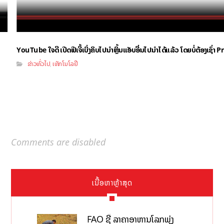
YouTube ໃຈດີ ເປີດຟີເຈີ້ເບິ່ງຄິບໄປນຳຫຼິ້ນແອັບອື່ນໄປນຳໄດ້ແລ້ວ ໂດຍບໍ່ຕ້ອງເຊົ່
ຂ່າວທົ່ວໄປ
ເທັກໂນໂລຢີ
,
Comments are disabled
ເນື້ອຫາຫຼ້າສຸດ
FAO ຊີ້ ລາຄາອາຫານໂລກພຸ່ງ