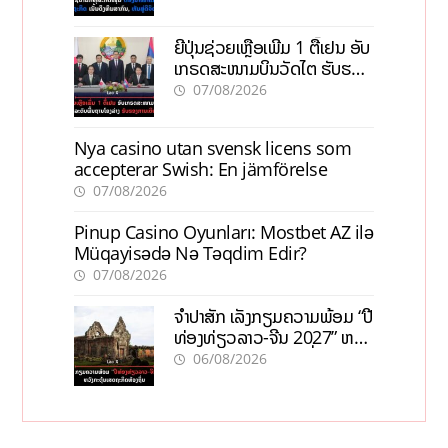
ຍີ່ປຸ່ນຊ່ວຍເຫຼືອເພີ່ມ 1 ຕື້ເຢນ ອັບ
ເກຣດສະໜາມບິນວັດໄຕ ຮັບຮອງ
ການເຕີບໂຕ
07/08/2026
Nya casino utan svensk licens som
accepterar Swish: En jämförelse
07/08/2026
Pinup Casino Oyunları: Mostbet AZ ilə
Müqayisədə Nə Təqdim Edir?
07/08/2026
ຈຳປາສັກ ເລັ່ງກຽມຄວາມພ້ອມ “ປີ
ທ່ອງທ່ຽວລາວ-ຈີນ 2027” ຫວັງ
ກະຕຸ້ນເສດຖະກິດທ້ອງຖິ່ນ
06/08/2026