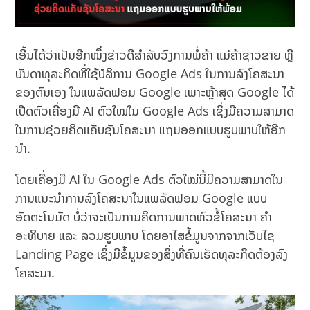
ເອີ້ນໄດ້ວ່າເປັນອີກໜຶ່ງຂ່າວດີສຳລັບວົງການພໍ່ຄ້າ ແມ່ຄ້າຊາວຂາຍ ຫຼື
ບັນດາທຸລະກິດທີ່ໃຊ້ບໍລິການ Google Ads ໃນການລົງໂຄສະນາ
ຂອງຕົນເອງ ໃນແພລັດຟອມ Google ເພາະຫຼ້າສຸດ Google ໄດ້
ເປີດຕົວເຄື່ອງມື AI ຕົວໃໝ່ໃນ Google Ads ເຊິ່ງມີຄວາມສາມາດ
ໃນການຊ່ວຍຄິດແຄັບຊັນໂຄສະນາ ແຖມອອກແບບຮູບພາບໃຫ້ອີກ
ນຳ.
ໂດຍເຄື່ອງມື AI ໃນ Google Ads ຕົວໃໝ່ນີ້ມີຄວາມສາມາດໃນ
ການແນະນໍາການລົງໂຄສະນາໃນແພລັດຟອມ Google ແບບ
ອັດຕະໂນມັດ ບໍ່ວ່າຈະເປັນການຄິດການພາດຫົວຂໍ້ໂຄສະນາ ຄຳ
ອະທິບາຍ ແລະ ລວມຮູບພາບ ໂດຍອາໄສຂໍ້ມູນຈາກຈາກເວັບໄຊ
Landing Page ເຊິ່ງມີຂໍ້ມູນຂອງສິ່ງທີ່ຄົນເຮັດທຸລະກິດຕ້ອງລົງ
ໂຄສະນາ.