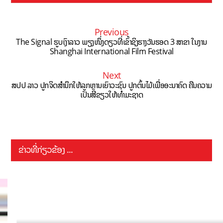
Previous
The Signal ຮູບເງົາລາວ ພຽງໜຶ່ງດຽວທີ່ເຂົ້າຊິງຮາງວັນຮອດ 3 ສາຂາ ໃນງານ
Shanghai International Film Festival
Next
ສປປ ລາວ ປູກຈິດສຳນຶກໃຫ້ລູກຫຼານເຍົາວະຊົນ ປູກຕົ້ນໄມ້ເພື່ອອະນາຄົດ ຄືນຄວາມ
ເປັນສີຂຽວໃຫ້ທຳມະຊາດ
ຂ່າວທີ່ກ່ຽວຂ້ອງ ...