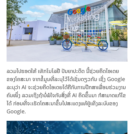
ລວມໄປຮອດໃຫ້ ເທັກໂນໂລຢີ ປັນຍາປະດິດ ນີ້ຊ່ວຍຄິດໄອເດຍ
ຂອງໂຄສະນາ ຈາກຂໍ້ມູນທີ່ລະບຸໄວ້ໄດ້ເຊັ່ນດຽວກັນ ເຊິ່ງ Google
ລະບຸວ່າ AI ຈະຊ່ວຍຄິດໄອເດຍໄດ້ຄືກັບການປຶກສາເພື່ອນຮ່ວມງານ
ຄົນໜຶ່ງ ລວມເຖິງຖ້າບໍ່ພໍໃຈກັບສິ່ງທີ່ AI ຄິດຂຶ້ນມາ ກໍສາມາດແກ້ໄຂ
ໄດ້ ກ່ອນທີ່ຈະເຮັດໂຄສະນາຂຶ້ນໄປສະແດງແທ້ຢູ່ເທິງລະບົບຂອງ
Google.