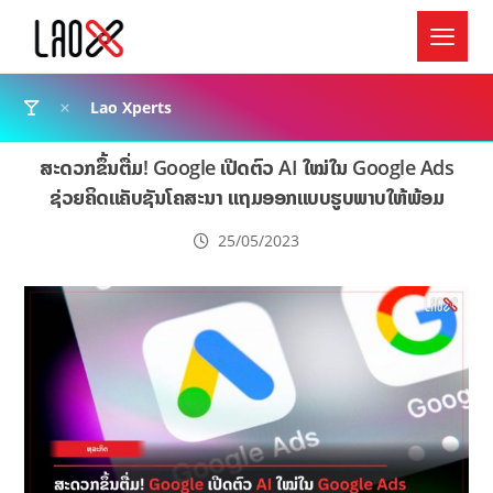
Lao Xperts
ສະດວກຂຶ້ນຕື່ມ! Google ເປີດຕົວ AI ໃໝ່ໃນ Google Ads
ຊ່ວຍຄິດແຄັບຊັນໂຄສະນາ ແຖມອອກແບບຮູບພາບໃຫ້ພ້ອມ
25/05/2023