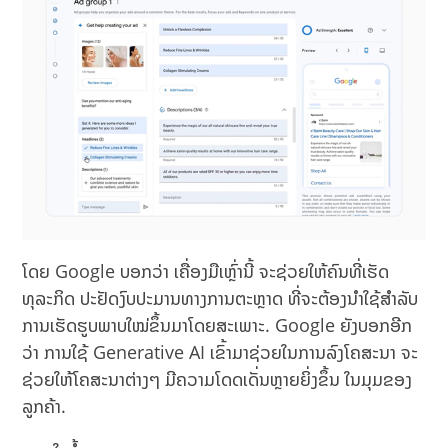
ໂດຍ Google ບອກວ່າ ເຄື່ອງມືເຫຼົ່ານີ້ ຈະຊ່ວຍໃຫ້ຄົນທີ່ເຮັດ
ທຸລະກິດ ປະຢັດງົບປະມານທາງການຕະຫຼາດ ທີ່ຈະຕ້ອງນຳໃຊ້ສຳລັບ
ການເຮັດຮູບພາບໃໝ່ຂຶ້ນມາໂດຍສະເພາະ. Google ຍັງບອກອີກ
ວ່າ ການໃຊ້ Generative AI ເຂົ້າມາຊ່ວຍໃນການລົງໂຄສະນາ ຈະ
ຊ່ວຍໃຫ້ໂຄສະນາຕ່າງໆ ມີຄວາມໂດດເດັ່ນຫຼາຍຍິ່ງຂຶ້ນ ໃນມຸມຂອງ
ລູກຄ້າ.