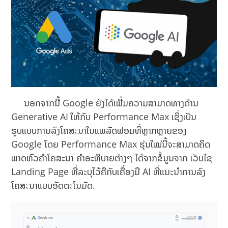
ນອກຈາກນີ້ Google ຍັງໄດ້ເພີ່ມຄວາມສາມາດທາງດ້ານ
Generative AI ໃຫ້ກັບ Performance Max ເຊິ່ງເປັນ
ຮູບແບບການລົງໂຄສະນາໃນແພລັດຟອມທີ່ຫຼາກຫຼາຍຂອງ
Google ໂດຍ Performance Max ຮຸ່ນໃໝ່ນີ້ຈະສາມາດຄິດ
ພາດຫົວຄໍາໂຄສະນາ ຄໍາອະທິບາຍຕ່າງໆ ໄດ້ຈາກຂໍ້ມູນຈາກ ເວັບໄຊ
Landing Page ທີ່ລະບຸໄວ້ຄືກັບເຄື່ອງມື AI ທີ່ແນະນຳການລົງ
ໂຄສະນາແບບອັດຕະໂນມັດ.