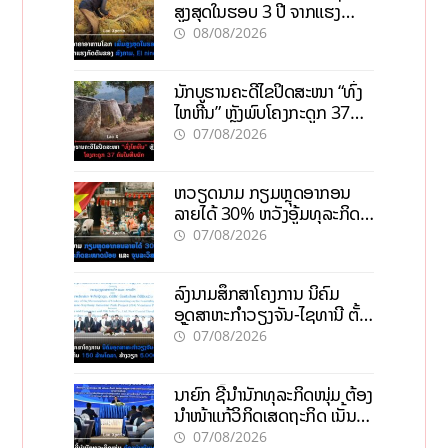
ສູງສຸດໃນຮອບ 3 ປີ ຈາກແຮງ
ກົດດັນຂອງສົງຄາມ, El nino
08/08/2026
ນັກບູຮານຄະດີໄຂປິດສະໜາ “ທົ່ງ
ໄຫຫີນ” ຫຼັງພົບໂຄງກະດູກ 37
ຄົນໃນຫີນຍັກ
07/08/2026
ຫວຽດນາມ ກຽມຫຼຸດອາກອນ
ລາຍໄດ້ 30% ຫວັງອູ້ມທຸລະກິດ
ຂະໜາດນ້ອຍ ແລະ ຈຸນລະ
07/08/2026
ວິສາຫະກິດ
ລົງນາມສຶກສາໂຄງການ ນິຄົມ
ອຸດສາຫະກຳວຽງຈັນ-ໄຊທານີ ຕັ້ງ
ເປົ້າດຶງທຶນ 150 ລ້ານໂດລາ, ສ້າງ
07/08/2026
ວຽກ 5.000 ຕຳແໜ່ງ
ນາຍົກ ຊີ້ນຳນັກທຸລະກິດໜຸ່ມ ຕ້ອງ
ນຳໜ້າແກ້ວິກິດເສດຖະກິດ ເນັ້ນດຶງ
ທຶນສາກົນ, ຫັນສູ່ດິຈິຕອນ
07/08/2026