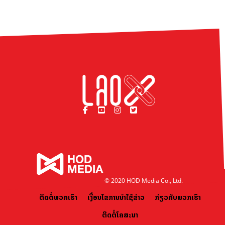
© 2020 HOD Media Co., Ltd.
ຕິດຕໍ່ພວກເຮົາ
ເງື່ອນໄຂການນຳໃຊ້ຂ່າວ
ກ່ຽວກັບພວກເຮົາ
ຕິດຕໍ່ໂຄສະນາ