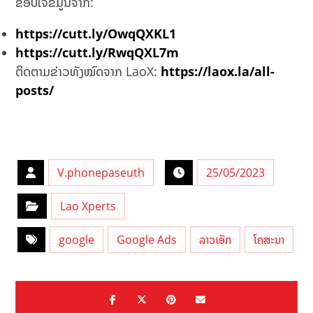
ຂອບໃຈຂໍ້ມູນຈາກ:
https://cutt.ly/OwqQXKL1
https://cutt.ly/RwqQXL7m
ຕິດຕາມຂ່າວທັງໝົດຈາກ LaoX:
https://laox.la/all-
posts/
V.phonepaseuth
25/05/2023
Lao Xperts
google
Google Ads
ລາວເອັກ
ໂຄສະນາ