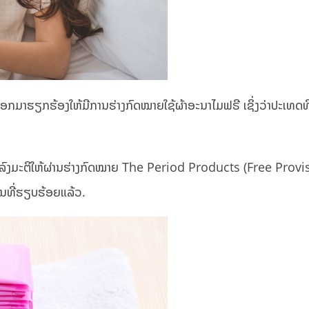
ອກມາຮຽກຮ້ອງໃຫ້ມີການຮ່າງກົດໝາຍໃຊ້ຜ້າອະນາໄມຟຣີ ເຊິ່ງວ່າປະເທດທີ່
ລົງມະຕິໃຫ້ຜ່ານຮ່າງກົດໝາຍ The Period Products (Free Provi
ັນທີ່ຮຽບຮ້ອຍແລ້ວ.