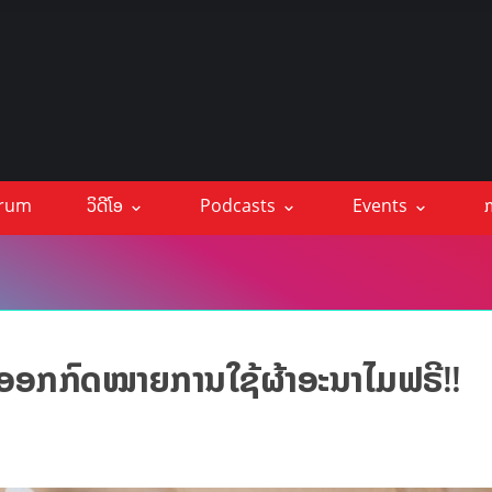
orum
ວິດີໂອ
Podcasts
Events
ກ
ອອກກົດໝາຍການໃຊ້ຜ້າອະນາໄມຟຣີ!!