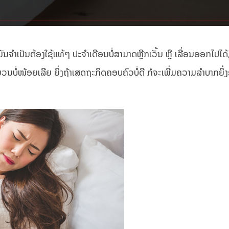
ນຈຳເປັນຕ້ອງໃຊ້ແທ້ໆ ປະຈຳເດືອນບໍ່ສາມາດຫຼີກເວັ້ນ ຫຼື ເລື່ອນອອກໄປໄດ້,​ 
ວນບໍ່ໜ້ອຍເລີຍ ຍິ່ງຖ້າເສດຖະກິດຄອບຄົວບໍ່ດີ ກໍຈະເພີ່ມຄວາມລຳບາກຍິ່ງຂ