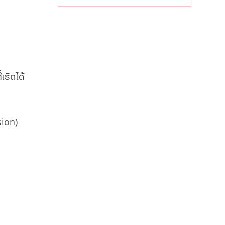
ເສດຖະກິດ
ທ້ອງຖິ່ນ
ເຮັດໄດ້
sion)