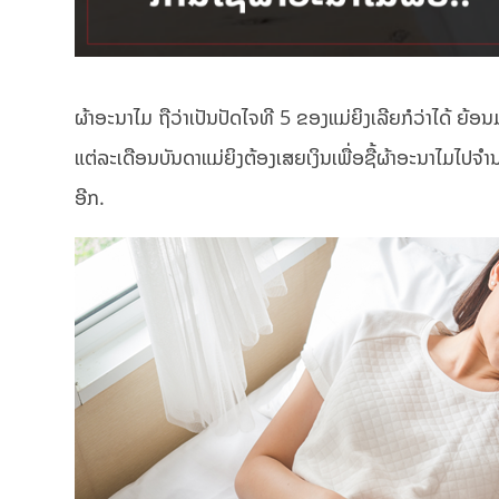
ຜ້າອະນາໄມ ຖືວ່າເປັນປັດໄຈທີ 5 ຂອງແມ່ຍິງເລີຍກໍວ່າໄດ້ ຍ້ອນມັ
ແຕ່ລະເດືອນບັນດາແມ່ຍິງຕ້ອງເສຍເງິນເພື່ອຊື້ຜ້າອະນາໄມໄປຈຳນ
ອີກ.