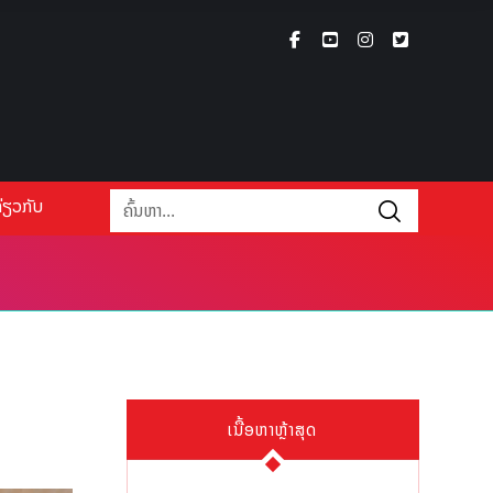
່ຽວກັບ
ເນື້ອຫາຫຼ້າສຸດ