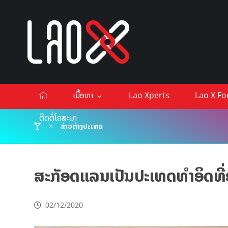
ເນື້ອຫາ
Lao Xperts
Lao X F
ຕິດຕໍ່ໂຄສະນາ
ຂ່າວຕ່າງປະເທດ
ສະກັອດແລນເປັນປະເທດທຳອິດທີ່
02/12/2020