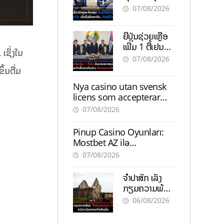
ຕ້ອງນຳໜ້າແກ້
ຕຳແໜ່ງ
07/08/2026
ວິກິດເສດຖະກິດ
ເນັ້ນດຶງທຶນ
ຍີ່ປຸ່ນຊ່ວຍເຫຼືອ
ສາກົນ, ຫັນສູ່ດິຈິ
ເພີ່ມ 1 ຕື້ເຢນ
ຕອນ
ເຊິ່ງໃນ
ອັບເກຣດ
07/08/2026
ສະໜາມບິນວັດ
ຶ້ນຕື່ມ
ໄຕ ຮັບຮອງການ
Nya casino utan svensk
ເຕີບໂຕ
licens som accepterar
Swish: En jämförelse
07/08/2026
Pinup Casino Oyunları:
Mostbet AZ ilə
Müqayisədə Nə Təqdim
07/08/2026
Edir?
ຈຳປາສັກ ເລັ່ງ
ກຽມຄວາມພ້ອມ
“ປີທ່ອງທ່ຽວ
06/08/2026
ລາວ-ຈີນ 2027”
ຫວັງກະຕຸ້ນ