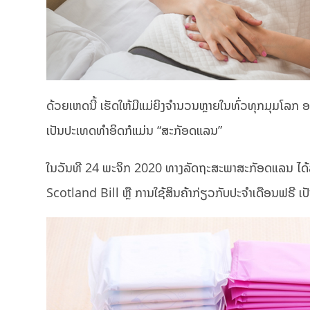
ດ້ວຍເຫດນີ້ ເຮັດໃຫ້ມີແມ່ຍິງຈຳນວນຫຼາຍໃນທົ່ວທຸກມຸມໂລກ ອ
ເປັນປະເທດທຳອິດກໍແມ່ນ “ສະກັອດແລນ”
ໃນວັນທີ 24 ພະຈິກ 2020 ທາງລັດຖະສະພາສະກັອດແລນ ໄດ້
Scotland Bill ຫຼື ການໃຊ້ສິນຄ້າກ່ຽວກັບປະຈຳເດືອນຟຣີ ເປ