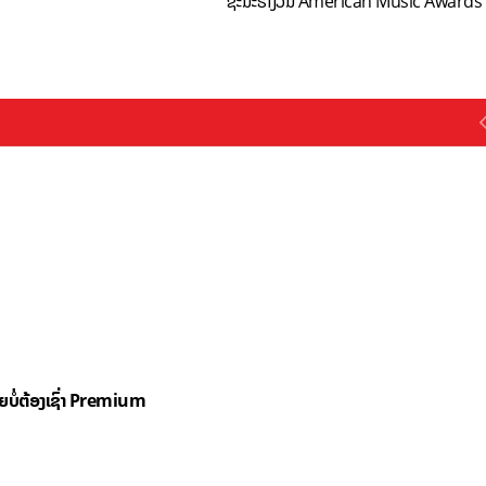
ຊະນະຮາງວັນ American Music Awards
ດຍບໍ່ຕ້ອງເຊົ່າ Premium