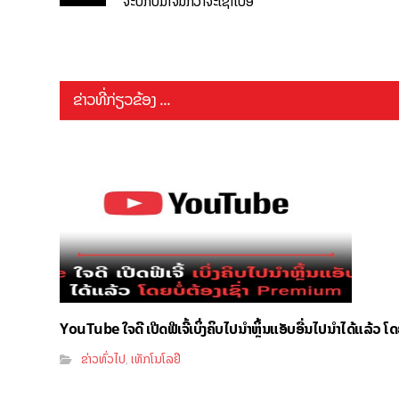
ຈະບໍ່ກັບມາຈົນກວ່າຈະເຊົາເບື່ອ
ຂ່າວທີ່ກ່ຽວຂ້ອງ ...
YouTube ໃຈດີ ເປີດຟີເຈີ້ເບິ່ງຄິບໄປນຳຫຼິ້ນແອັບອື່ນໄປນຳໄດ້ແລ້ວ ໂ
ຂ່າວທົ່ວໄປ
ເທັກໂນໂລຢີ
,