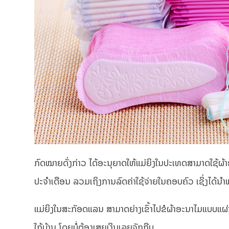
ກົດໝາຍດັ່ງກ່າວ ໄດ້ອະນຸຍາດໃຫ້ແມ່ຍິງໃນປະເທດສາມາດໃຊ້ຜ້າອ
ປະຈຳເດືອນ ລວມເຖິງການລົດຄ່າໃຊ້ຈ່າຍໃນຄອບຄົວ ເຊິ່ງໄດ້ນຳ
ແມ່ຍິງໃນສະກັອດແລນ ສາມາດຍ່າງເຂົ້າໄປຂໍຜ້າອະນາໄມແບບແຜ່
ໃກ້ບ້ານ ໂດຍບໍ່ຕ້ອງເສຍເງິນເລຍຈັກກີບ.