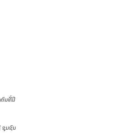
ົນທີ່ມີ
 ຊຸມຊົນ