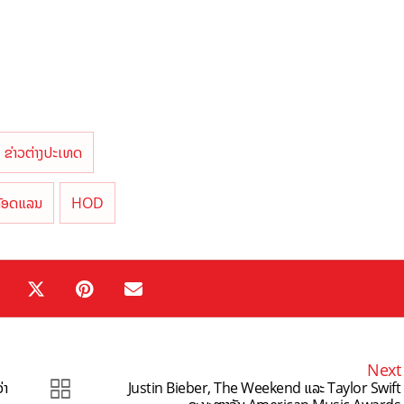
ຂ່າວຕ່າງປະເທດ
ັອດແລນ
HOD
Next
່າ
Justin Bieber, The Weekend ແລະ Taylor Swift