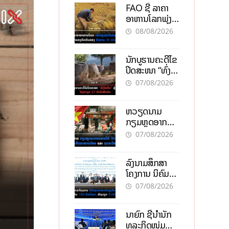
FAO ຊີ້ ລາຄາ
ອາຫານໂລກພຸ່ງ
ສູງສຸດໃນຮອບ 3
08/08/2026
ປີ ຈາກແຮງ
ກົດດັນຂອງ
ນັກບູຮານຄະດີໄຂ
ສົງຄາມ, El
ປິດສະໜາ “ທົ່ງ
nino
ໄຫຫີນ” ຫຼັງພົບ
07/08/2026
ໂຄງກະດູກ 37
ຄົນໃນຫີນຍັກ
ຫວຽດນາມ
ກຽມຫຼຸດອາກອນ
ລາຍໄດ້ 30%
07/08/2026
ຫວັງອູ້ມທຸລະກິດ
ຂະໜາດນ້ອຍ
ລົງນາມສຶກສາ
ແລະ ຈຸນລະ
ໂຄງການ ນິຄົມ
ວິສາຫະກິດ
ອຸດສາຫະກຳ
07/08/2026
ວຽງຈັນ-ໄຊທານີ
ຕັ້ງເປົ້າດຶງທຶນ
ນາຍົກ ຊີ້ນຳນັກ
150 ລ້ານໂດລາ,
ທຸລະກິດໜຸ່ມ
ສ້າງວຽກ 5.000