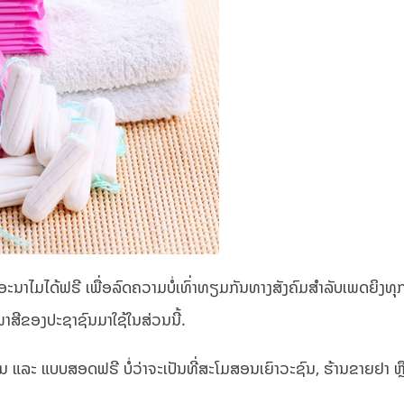
ະນາໄມໄດ້ຟຣີ ເພື່ອລົດຄວາມບໍ່ເທົ່າທຽມກັນທາງສັງຄົມສຳລັບເພດຍິງທຸຸກຄ
ພາສີຂອງປະຊາຊົນມາໃຊ້ໃນສ່ວນນີ້.
ນ ແລະ ແບບສອດຟຣີ ບໍ່ວ່າຈະເປັນທີ່ສະໂມສອນເຍົາວະຊົນ, ຮ້ານຂາຍຢາ ຫຼື