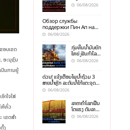
ALERT-LAO
06/08/2026
ສ້າງຕາໜ່າງ
ເຕືອນໄພພະຍາດ
Обзор службы
ລະບາດທົ່ວ
поддержки Пин Ап на
ປະເທດ
официальном сайте с
06/08/2026
актуальной
информацией
ກຸ່ມທຶນນ້ຳມັນຍັກ
ໃນຂອບເຂດ
ໃຫຍ່ ຟັນກຳໄລ
93 ຕື້ໂດລາ
, ອະນຸຊົນ
06/08/2026
ທ່າມກາງວິກິດ
ປັນການຍູ້
ສົງຄາມ ລາຄາ
ດ່ວນ! ແຈ້ງເຕືອນໄພນໍ້າຖ້ວມ 3
ນໍ້າມັນແພງ
ສາຍນໍ້າຫຼັກ ລະດັບນໍ້າໃກ້ແຕະຈຸດ
ອັນຕະລາຍ
06/08/2026
ອົາໃຈໃສ່
ລາຄາຄຳໂລກຟື້ນ
ຫ້ທົ່ວ
ໂຕແຮງ ດັນລາຄາ
ຄຳໃນລາວທະລຸ
06/08/2026
ະ ເຂດສໍາ
47 ລ້ານກີບຕໍ່
ບາດ
ັ້ງ