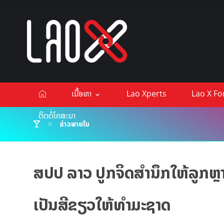
ເນື້ອຫາ
Lao Xperts
Lao X F
ຕິດຕໍ່ໂຄສະນາ
ຂ່າວພາຍໃນ
ສປປ ລາວ ປູກຈິດສຳນຶກໃຫ້ລູກຫຼານ
ເປັນສີຂຽວໃຫ້ທຳມະຊາດ