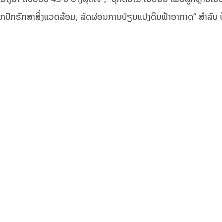
ແລະ ປົກປັກຮັກສາສິ່ງແວດລ້ອມ, ລົດຜ່ອນການປ່ຽນແປງດິນຟ້າອາກາດ” ສໍາລັບ 