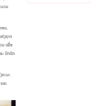
ຂະບວນ
ະຄອນ,
ດແຫ່ງຊາດ
ວນ ເພື່ອ
ແລະ ປົກປັກ
ັ້ງຄະນະ
 ແລະ