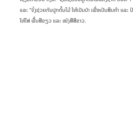
ແລະ “ຈົ່ງຊ່ວຍກັນປູກຕົ້ນໄມ້ ໃຫ້ເປັນປ່າ ເພື່ອເປັນສິນຄ້າ 
ໃຫ້ໃສ່ ພື້ນສີຂຽວ ແລະ ໜັງສືສີຂາວ.