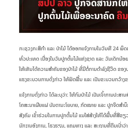
ກະຊວງກະສິກຳ ແລະ ປ່າໄມ້ ໄດ້ອອກແຈ້ງການໃນວັນທີ 24 ພ
ທົ່ວປະເທດ ເນື່ອງໃນວັນປູກຕົ້ນໄມ້ແຫ່ງຊາດ ແລະ ວັນເດັກນ້ອ
ໃຫ້ເຫັນໄດ້ຄວາມສຳຄັນຂອງປ່າໄມ້ ທີ່ມີຕໍ່ການດຳລົງຊີວິດ ຂອ
ແຮງຂະບວນການດັ່ງກ່າວ ໃຫ້ຟົດຟື້ນ ແລະ ເປັນຂະບວນກວ້າງຂ
ແຈ້ງການດັ່ງກ່າວ ໄດ້ລະບຸວ່າ: ໃຫ້ກົມປ່າໄມ້ ເປັນເຈົ້າການ
ໂຄສະນາເຜີຍແຜ່ ບັນດານະໂຍບາຍ, ກົດໝາຍ ແລະ ປູກຈິດສຳນຶກ ໂດ
ສັງຄົມ ເຂົ້າຮ່ວມໃນການປູກຕົ້ນໄມ້ ແນໃສ່ສ້າງໃຫ້ໄດ້ພື້ນທີ
ນັກງານອົງການ, ໂຮງຮຽນ, ແຄມທາງ ແລະ ສະຖານທີ່ດິນເປົ່າວ່າງ