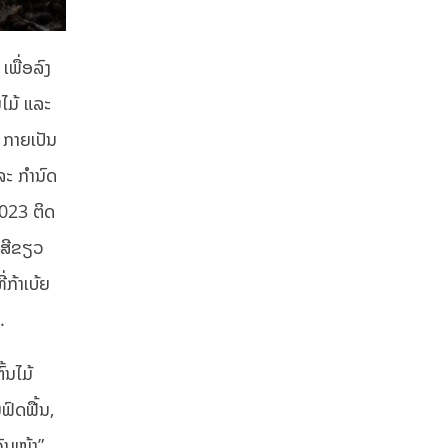
ເພື່ອລົງ
ຍໄມ້ ແລະ
 ກາຍເປັນ
ລະ ກຳນົດ
2023 ຕິດ
າມສີຂຽວ
່ກ້າເບ້ຍ
.
້ນໄມ້
ຟົດຟື້ນ,
ວັນໜ້າ”