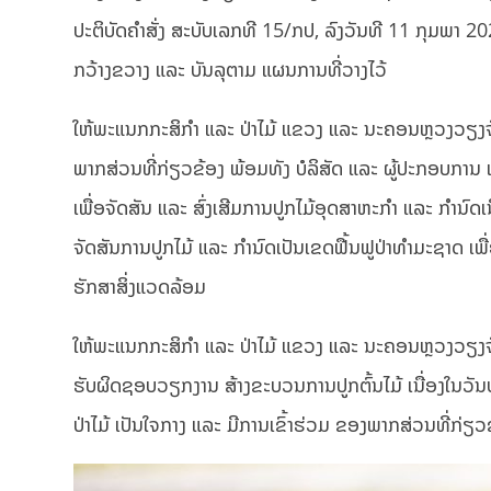
ປະຕິບັດຄຳສັ່ງ ສະບັບເລກທີ 15/ກປ, ລົງວັນທີ 11 ກຸມພາ 20
ກວ້າງຂວາງ ແລະ ບັນລຸຕາມ ແຜນການທີ່ວາງໄວ້
ໃຫ້ພະແນກກະສິກຳ ແລະ ປ່າໄມ້ ແຂວງ ແລະ ນະຄອນຫຼວງວຽງຈັນ
ພາກສ່ວນທີ່ກ່ຽວຂ້ອງ ພ້ອມທັງ ບໍລິສັດ ແລະ ຜູ້ປະກອບການ ເອ
ເພື່ອຈັດສັນ ແລະ ສົ່ງເສີມການປູກໄມ້ອຸດສາຫະກໍາ ແລະ ກໍານົດ
ຈັດສັນການປູກໄມ້ ແລະ ກຳນົດເປັນເຂດຟື້ນຟູປ່າທຳມະຊາດ ເພື່ອ
ຮັກສາສິ່ງແວດລ້ອມ
ໃຫ້ພະແນກກະສິກຳ ແລະ ປ່າໄມ້ ແຂວງ ແລະ ນະຄອນຫຼວງວຽງຈັນ ຄ
ຮັບຜິດຊອບວຽກງານ ສ້າງຂະບວນການປູກຕົ້ນໄມ້ ເນື່ອງໃນວັນ
ປ່າໄມ້ ເປັນໃຈກາງ ແລະ ມີການເຂົ້າຮ່ວມ ຂອງພາກສ່ວນທີ