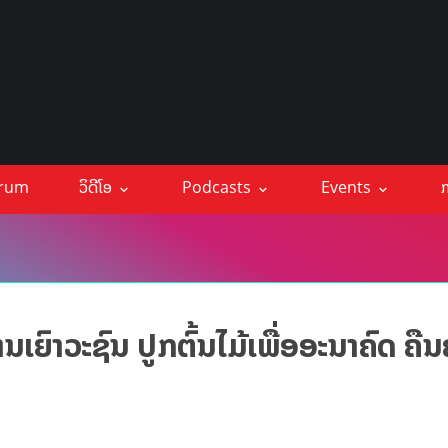
orum
ວິດີໂອ
Podcasts
Events
ກ
ເຍົາວະຊົນ ປູກຕົ້ນໄມ້ເພື່ອອະນາຄົດ ຄື