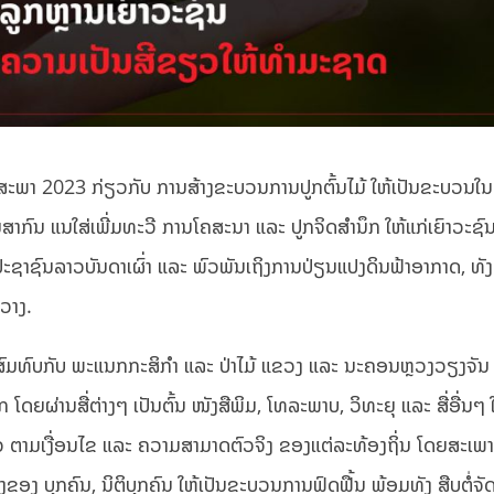
ຶດສະພາ 2023 ກ່ຽວກັບ ການສ້າງຂະບວນການປູກຕົ້ນໄມ້ ໃຫ້ເປັນຂະບວນ
ຍສາກົນ ແນໃສ່ເພີ່ມທະວີ ການໂຄສະນາ ແລະ ປູກຈິດສຳນຶກ ໃຫ້ແກ່ເຍົາວະຊົນ
ງປະຊາຊົນລາວບັນດາເຜົ່າ ແລະ ພົວພັນເຖິງການປ່ຽນແປງດິນຟ້າອາກາດ, ທັງເ
ວາງ.
ປະສານສົມທົບກັບ ພະແນກກະສິກຳ ແລະ ປ່າໄມ້ ແຂວງ ແລະ ນະຄອນຫຼວງວຽງຈັນ ເ
ຍຜ່ານສື່ຕ່າງໆ ເປັນຕົ້ນ ໜັງສືພິມ, ໂທລະພາບ, ວິທະຍຸ ແລະ ສື່ອື່ນໆ ໃ
່ສີຂຽວ ຕາມເງື່ອນໄຂ ແລະ ຄວາມສາມາດຕົວຈິງ ຂອງແຕ່ລະທ້ອງຖິ່ນ ໂດຍສະເພາ
ຂອງ ບຸກຄົນ, ນິຕິບຸກຄົນ ໃຫ້ເປັນຂະບວນການຟົດຟື້ນ ພ້ອມທັງ ສືບຕໍ່ຈັດຕ