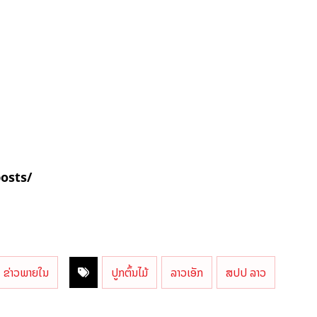
posts/
ຂ່າວພາຍໃນ
ປູກຕົ້ນໄມ້
ລາວເອັກ
ສປປ ລາວ