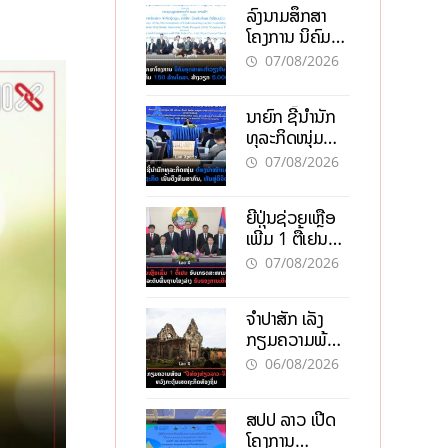
ລົງນາມສຶກສາ
ໂຄງການ ນິຄົມ
ອຸດສາຫະກຳ
07/08/2026
ວຽງຈັນ-ໄຊທານີ
ຕັ້ງເປົ້າດຶງທຶນ
ນາຍົກ ຊີ້ນຳນັກ
150 ລ້ານໂດລາ,
ທຸລະກິດໜຸ່ມ
ສ້າງວຽກ 5.000
ຕ້ອງນຳໜ້າແກ້
ຕຳແໜ່ງ
07/08/2026
ວິກິດເສດຖະກິດ
ເນັ້ນດຶງທຶນ
ຍີ່ປຸ່ນຊ່ວຍເຫຼືອ
ສາກົນ, ຫັນສູ່ດິຈິ
ເພີ່ມ 1 ຕື້ເຢນ
ຕອນ
ອັບເກຣດ
07/08/2026
ສະໜາມບິນວັດ
ໄຕ ຮັບຮອງການ
ຈຳປາສັກ ເລັ່ງ
ເຕີບໂຕ
ກຽມຄວາມພ້ອມ
“ປີທ່ອງທ່ຽວ
06/08/2026
ລາວ-ຈີນ 2027”
ຫວັງກະຕຸ້ນ
ສປປ ລາວ ເປີດ
ເສດຖະກິດ
ໂຄງການ
ທ້ອງຖິ່ນ