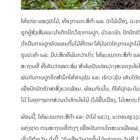
ໃຫ້ແກ່ຂະແໜງປ່າໄມ້, ຫ້ອງການກະສິກຳ ແລະ ປ່າໄມ້ເມືອງ, ນະຄອ
ຊຸກຍູ້ສົ່ງເສີມແນະນໍາເຕັກນິກວິຊາການປູກ, ບົວລະບັດ, ປົກປັ
ດຳເນີນການປູກທົດແທນຕົ້ນໄມ້ທີ່ຕາຍ ໃຫ້ບັນດາໂຄງການປູກໄມ້
ຮູບປະທຳ ແລະ ມີປະສິດທິຜົນກວ່າເກົ່າ; ໃຫ້ພະແນກກະສິກຳ 
ສະຖານທີ່ ທີ່ເຫັນວ່າເໝາະສົມ ສໍາລັບເປັນບ່ອນວາງສະແດງເບ້
ພັນກັບການປູກຈິດສຳນຶກໃຫ້ອານຸຊົນ ແລະ ເຍົາວະຊົນ ເຫັນໄດ້
ເພື່ອປົກປັກຮັກສາສິ່ງແວດລ້ອມ. ພ້ອມກັນນັ້ນ, ກໍໃຫ້ປຸກລະດ
ໄມ້ ໃນທຸກໆພາກສ່ວນນໍາເອົາເບ້ຍໄມ້ (ໄມ້ພື້ນເມືອງ, ໄມ້ເສດຖ
ພ້ອມນີ້, ໃຫ້ພະແນກກະສິກຳ ແລະ ປ່າໄມ້ ແຂວງ, ນະຄອນຫຼວງວ
ແຫ່ງຊາດ ຕາມສະຖານທີ່ຕ່າງໆ ເພື່ອເປັນການໂຄສະນາເຜີຍແຜ່, ລ
ເຊິ່ງມີຄໍາຂວັນ ດັ່ງນີ້: “ຊົມເຊີຍວັນປູກຕົ້ນໄມ້ແຫ່ງຊາດ ວັນທີ