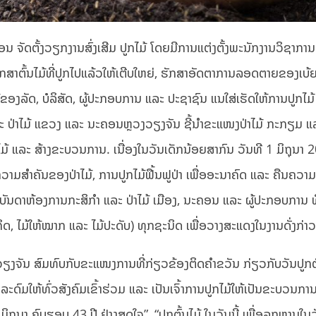
ນ ຈັດຕັ້ງວຽກງານສົ່ງເສີມ ປູກໄມ້ ໂດຍມີການແຕ່ງຕັ້ງພະນັກງານວິຊາການ 
ກຮັກສາຕົ້ນໄມ້ທີ່ປູກໄປແລ້ວໃຫ້ເຕີບໃຫຍ່, ຮັກສາອັດຕາການລອດຕາຍຂອງເບ້
ຂອງລັດ, ບໍລິສັດ, ຜູ້ປະກອບການ ແລະ ປະຊາຊົນ ແນໃສ່ເຮັດໃຫ້ການປູກໄມ້
ແລະ ປ່າໄມ້ ແຂວງ ແລະ ນະຄອນຫຼວງວຽງຈັນ ຊີ້ນຳຂະແໜງປ່າໄມ້ ກະກຽມ ແ
ຍໄມ້ ແລະ ສ້າງຂະບວນການ. ເນື່ອງໃນວັນເດັກນ້ອຍສາກົນ ວັນທີ 1 ມິຖຸນາ 
ຄວາມສຳຄັນຂອງປ່າໄມ້, ການປູກໄມ້ຟື້ນຟູປ່າ ເພື່ອອະນາຄົດ ແລະ ຄືນຄວ
ົມບັນດາຫ້ອງການກະສິກຳ ແລະ ປ່າໄມ້ ເມືອງ, ນະຄອນ ແລະ ຜູ້ປະກອບການ ທີ
ະກິດ, ໄມ້ໃຫ້ໝາກ ແລະ ໄມ້ປະດັບ) ທຸກຊະນິດ ເພື່ອວາງສະແດງໃນງານດັ່ງກ່າວ
ຽງຈັນ ສົມທົບກັບຂະແໜງການທີ່ກ່ຽວຂ້ອງຕິດຄໍາຂວັນ ກ່ຽວກັບວັນປູກຕົ
ະດົມໃຫ້ທົ່ວສັງຄົມເຂົ້າຮ່ວມ ແລະ ເປັນເຈົ້າການປູກໄມ້ໃຫ້ເປັນຂະບວນການ
 1 ມິຖຸນາ ຄົບຮອບ 43 ປີ ຢ່າງສຸດໃຈ”, “ປຸກຕົ້ນໄມ້ ໃນວັນນີ້ ເພື່ອລູກຫຼານໃນ