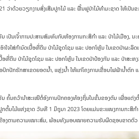
21 ວ່າດ້ວຍວຽກງານສົ່ງເສີມປູກໄມ້ ແລະ ຟື້ນຟູປ່າໄມ້ທຳມະຊາດ ໃຫ້ເປັນ
 ເປັນເຈົ້າການປະສານສົມທົບກັບຫ້ອງການກະສິກຳ ແລະ ປ່າໄມ້ເມືອງ, ນ
ົາໃຈໃສ່ກຳນົດເນື້ອທີ່ດິນ ປ່າໄມ້ຊຸດໂຊມ ແລະ ປອກໂຫຼ້ນ ໃນເຂດປ່າຜະລິ
ເນື້ອທີ່ດິນ ປ່າໄມ້ຊຸດໂຊມ ແລະ ປອກໂຫຼ້ນ ໃນເຂດປ່າປ້ອງກັນ ແລະ ປ່າສະຫງ
ປົກປັກຮັກສາເຂດຍອດນໍ້າ, ແຫຼ່ງນໍ້າ ໃຫ້ແກ່ໂຄງການເຂື່ອນໄຟຟ້ານໍ້າຕົກ 
ົ້ນຄວ້ານໍາສະເໜີຕໍ່ອົງການປົກຄອງທ້ອງຖິ່ນໃນຂັ້ນຂອງຕົນ ເພື່ອແຕ່ງຕ
ປູກຕົ້ນໄມ້ແຫ່ງຊາດ ວັນທີ 1 ມິຖຸນາ 2023 ໂດຍແມ່ນຂະແໜງການກະສິກຳ
່ກ່ຽວຂ້ອງຕາມຄວາມເໝາະສົມ, ພ້ອມທັງມອບໝາຍຄວາມຮັບຜິດຊອບຂາດຕົວ