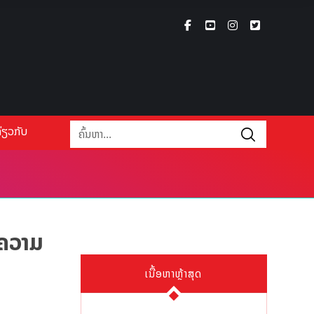
່ຽວກັບ
ນຄວາມ
ເນື້ອຫາຫຼ້າສຸດ