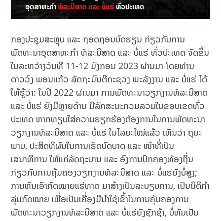
ກອງປະຊຸມສະຫຼຸບ ແລະ ຖອດຖອນບົດຮຽນ ກ່ຽວກັບການ
ພັດທະນາອຸດສາຫະກໍາ ທໍລະນີສາດ ແລະ ບໍ່ແຮ່ ທົ່ວປະເທດ ຈັດຂຶ້ນ
ໃນລະຫວ່າງວັນທີ 11-12 ມັງກອນ 2023 ຜ່ານມາ ໂດຍທ່ານ
ດາວວົງ ພອນແກ້ວ ລັດຖະມົນຕີກະຊວງ ພະລັງງານ ແລະ ບໍ່ແຮ່ ໄດ້
ໃຫ້ຮູ້ວ່າ: ໃນປີ 2022 ຜ່ານມາ ການພັດທະນາວຽກງານທໍລະນີສາດ
ແລະ ບໍ່ແຮ່ ຍັງມີຫຼາຍດ້ານ ມີລັກສະນະກວມລວມໃນຂອບເຂດທົ່ວ
ປະເທດ ຫາກທຽບໃສ່ຄວາມຮຽກຮ້ອງຕ້ອງການໃນການພັດທະນາ
ວຽກງານທໍລະນີສາດ ແລະ ບໍ່ແຮ່ ໃນໄລຍະໃໝ່ແລ້ວ ເຫັນວ່າ ຄຸນະ
ພາບ, ປະສິດທິຜົນໃນການເຮັດບົດບາດ ແລະ ໜ້າທີ່ເປັນ
ເສນາທິການ ໃຫ້ແກ່ລັດຖະບານ ແລະ ອົງການປົກຄອງທ້ອງຖິ່ນ
ກ່ຽວກັບການຄຸ້ມຄອງວຽກງານທໍລະນີສາດ ແລະ ບໍ່ແຮ່ຍັງບໍ່ສູງ;
ການຫັນເອົາກົດໝາຍແຮ່ທາດ ມາສ້າງເປັນລະບຽບການ, ເປັນນິຕິກຳ
ລຸ່ມກົດໝາຍ ເພື່ອເປັນເຄື່ອງມືນໍາໃຊ້ເຂົ້າໃນການຄຸ້ມຄອງການ
ພັດທະນາວຽກງານທໍລະນີສາດ ແລະ ບໍ່ແຮ່ຍັງຊັກຊ້າ, ບໍ່ທັນເປັນ