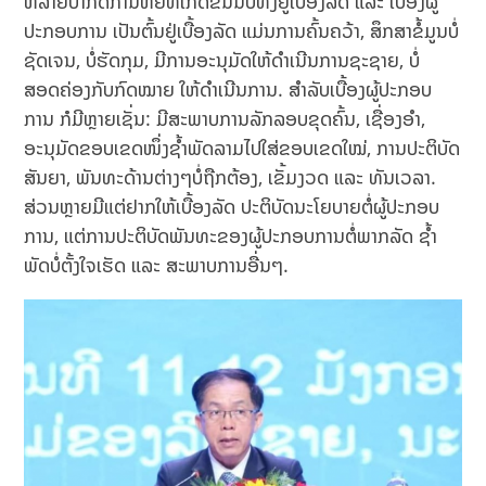
ຫລາຍປາກົດການຫຍໍ້ທໍ້ເກີດຂຶ້ນນັບທັງຢູ່ເບື້ອງລັດ ແລະ ເບື້ອງຜູ້
ປະກອບການ ເປັນຕົ້ນຢູ່ເບື້ອງລັດ ແມ່ນການຄົ້ນຄວ້າ, ສຶກສາຂໍ້ມູນບໍ່
ຊັດເຈນ, ບໍ່ຮັດກຸມ, ມີການອະນຸມັດໃຫ້ດຳເນີນການຊະຊາຍ, ບໍ່
ສອດຄ່ອງກັບກົດໝາຍ ໃຫ້ດຳເນີນການ. ສຳລັບເບື້ອງຜູ້ປະກອບ
ການ ກໍມີຫຼາຍເຊັ່ນ: ມີສະພາບການລັກລອບຂຸດຄົ້ນ, ເຊື່ອງອຳ,
ອະນຸມັດຂອບເຂດໜຶ່ງຊໍ້າພັດລາມໄປໃສ່ຂອບເຂດໃໝ່, ການປະຕິບັດ
ສັນຍາ, ພັນທະດ້ານຕ່າງໆບໍ່ຖືກຕ້ອງ, ເຂັ້ມງວດ ແລະ ທັນເວລາ.
ສ່ວນຫຼາຍມີແຕ່ຢາກໃຫ້ເບື້ອງລັດ ປະຕິບັດນະໂຍບາຍຕໍ່ຜູ້ປະກອບ
ການ, ແຕ່ການປະຕິບັດພັນທະຂອງຜູ້ປະກອບການຕໍ່ພາກລັດ ຊໍ້າ
ພັດບໍ່ຕັ້ງໃຈເຮັດ ແລະ ສະພາບການອື່ນໆ.