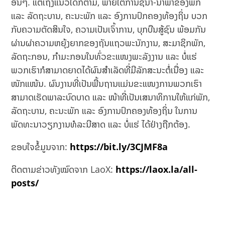
ອື່ນໆ. ແຕ່ເຖິງແນວໃດກໍຕາມ, ພາຍໃຕ້ການຊີ້ນຳ-ນຳພາຂອງພັກ
ແລະ ລັດຖະບານ, ຄະນະພັກ ແລະ ອົງການປົກຄອງທ້ອງຖິ່ນ ບວກ
ກັບຄວາມຕັດສິນໃຈ, ຄວາມເປັນເຈົ້າການ, ບຸກບືນສູ້ຊົນ ພ້ອມກັນ
ຜ່ານຜ່າຄວາມຫຍຸ້ງຍາກຂອງຖັນແຖວພະນັກງານ, ສະມາຊິກພັກ,
ລັດຖະກອນ, ກຳມະກອນໃນທົ່ວຂະແໜງພະລັງງານ ແລະ ບໍ່ແຮ່
ພວກເຮົາກໍສາມາດຍາດໄດ້ຜົນສຳເລັດທີ່ມີລັກສະນະຕໍ່ເນື່ອງ ແລະ
ໜັກແໜ້ນ. ຜົນງານທີ່ເປັນພື້ນຖານແມ່ນຂະແໜງການພວກເຮົາ
ສາມາດເຮັດພາລະບົດບາດ ແລະ ໜ້າທີ່ເປັນເສນາທິການໃຫ້ແກ່ພັກ,
ລັດຖະບານ, ຄະນະພັກ ແລະ ອົງການປົກຄອງທ້ອງຖິ່ນ ໃນການ
ພັດທະນາວຽກງານທໍລະນີສາດ ແລະ ບໍ່ແຮ່ ໄດ້ຢ່າງຖືກຕ້ອງ.
ຂອບໃຈຂໍ້ມູນຈາກ:
https://bit.ly/3CJMF8a
ຕິດຕາມຂ່າວທັງໝົດຈາກ LaoX:
https://laox.la/all-
posts/