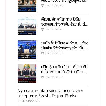
ຂະໜາດນ້ອຍ ແລະ ຈຸນລະ
07/08/2026
ວິສາຫະກິດ
ລົງນາມສຶກສາໂຄງການ ນິຄົມ
ອຸດສາຫະກຳວຽງຈັນ-ໄຊທານີ ຕັ້ງ
ເປົ້າດຶງທຶນ 150 ລ້ານໂດລາ, ສ້າງ
07/08/2026
ວຽກ 5.000 ຕຳແໜ່ງ
ນາຍົກ ຊີ້ນຳນັກທຸລະກິດໜຸ່ມ ຕ້ອງ
ນຳໜ້າແກ້ວິກິດເສດຖະກິດ ເນັ້ນດຶງ
ທຶນສາກົນ, ຫັນສູ່ດິຈິຕອນ
07/08/2026
ຍີ່ປຸ່ນຊ່ວຍເຫຼືອເພີ່ມ 1 ຕື້ເຢນ ອັບ
ເກຣດສະໜາມບິນວັດໄຕ ຮັບຮອງ
ການເຕີບໂຕ
07/08/2026
Nya casino utan svensk licens som
accepterar Swish: En jämförelse
07/08/2026