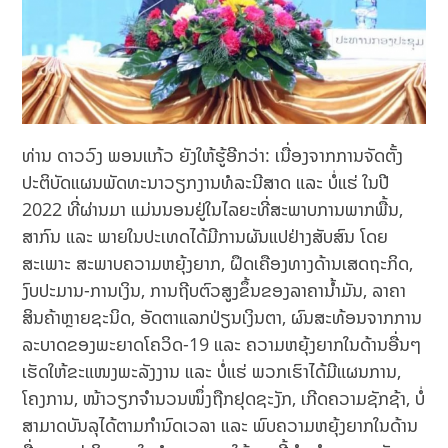
ທ່ານ ດາວວົງ ພອນແກ້ວ ຍັງໃຫ້ຮູ້ອີກວ່າ: ເນື່ອງຈາກການຈັດຕັ້ງ
ປະຕິບັດແຜນພັດທະນາວຽກງານທໍລະນີສາດ ແລະ ບໍ່ແຮ່ ໃນປີ
2022 ທີ່ຜ່ານມາ ແມ່ນນອນຢູ່ໃນໄລຍະທີ່ສະພາບການພາກພື້ນ,
ສາກົນ ແລະ ພາຍໃນປະເທດໄດ້ມີການຜັນແປຢ່າງສັບສົນ ໂດຍ
ສະເພາະ ສະພາບຄວາມຫຍຸ້ງຍາກ, ຝຶດເຄືອງທາງດ້ານເສດຖະກິດ,
ງົບປະມານ-ການເງິນ, ການຖີບຕົວສູງຂຶ້ນຂອງລາຄານໍ້າມັນ, ລາຄາ
ສິນຄ້າຫຼາຍຊະນິດ, ອັດຕາແລກປ່ຽນເງິນຕາ, ຜົນສະທ້ອນຈາກການ
ລະບາດຂອງພະຍາດໂຄວິດ-19 ແລະ ຄວາມຫຍຸ້ງຍາກໃນດ້ານອື່ນໆ
ເຮັດໃຫ້ຂະແໜງພະລັງງານ ແລະ ບໍ່ແຮ່ ພວກເຮົາໄດ້ມີແຜນການ,
ໂຄງການ, ໜ້າວຽກຈຳນວນໜຶ່ງຖືກຢຸດຊະງັກ, ເກີດຄວາມຊັກຊ້າ, ບໍ່
ສາມາດບັນລຸໄດ້ຕາມກຳນົດເວລາ ແລະ ພົບຄວາມຫຍຸ້ງຍາກໃນດ້ານ