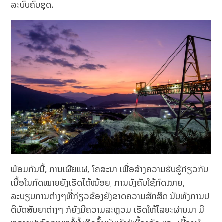
ລະບົບຄົບຊຸດ.
ພ້ອມກັນນີ້, ການເຜີຍແຜ່, ໂຄສະນາ ເພື່ອສ້າງຄວາມຮັບຮູ້ກ່ຽວກັບ
ເນື້ອໃນກົດໝາຍຍັງເຮັດໄດ້ໜ້ອຍ, ການບັງຄັບໃຊ້ກົດໝາຍ,
ລະບຽບການຕ່າງໆທີ່ກ່ຽວຂ້ອງຍັງຂາດຄວາມສັກສິດ ນັບທັງການປ
ຕິບັດສັນຍາຕ່າງໆ ກໍຍັງມີຄວາມລະຫຼວມ ເຮັດໃຫ້ໄລຍະຜ່ານມາ ມີ