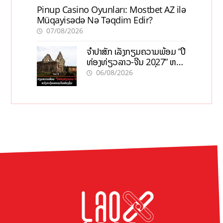
Pinup Casino Oyunları: Mostbet AZ ilə
Müqayisədə Nə Təqdim Edir?
07/08/2026
ຈຳປາສັກ ເລັ່ງກຽມຄວາມພ້ອມ “ປີ
ທ່ອງທ່ຽວລາວ-ຈີນ 2027” ຫວັງ
ກະຕຸ້ນເສດຖະກິດທ້ອງຖິ່ນ
06/08/2026