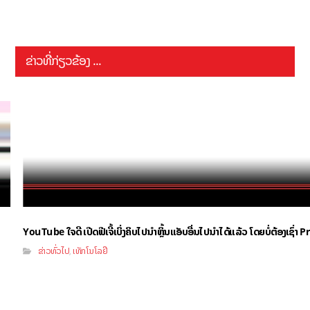
ຂ່າວທີ່ກ່ຽວຂ້ອງ ...
YouTube ໃຈດີ ເປີດຟີເຈີ້ເບິ່ງຄິບໄປນຳຫຼິ້ນແອັບອື່ນໄປນຳໄດ້ແລ້ວ ໂດຍບໍ່ຕ້ອງເຊົ່
ຂ່າວທົ່ວໄປ
ເທັກໂນໂລຢີ
,