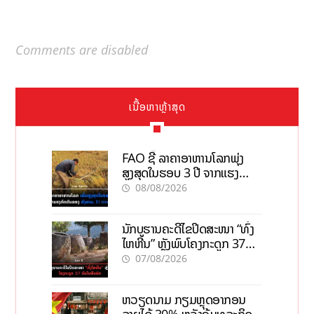
Comments are disabled
ເນື້ອຫາຫຼ້າສຸດ
FAO ຊີ້ ລາຄາອາຫານໂລກພຸ່ງ
ສູງສຸດໃນຮອບ 3 ປີ ຈາກແຮງ
ກົດດັນຂອງສົງຄາມ, El nino
08/08/2026
ນັກບູຮານຄະດີໄຂປິດສະໜາ “ທົ່ງ
ໄຫຫີນ” ຫຼັງພົບໂຄງກະດູກ 37
ຄົນໃນຫີນຍັກ
07/08/2026
ຫວຽດນາມ ກຽມຫຼຸດອາກອນ
ລາຍໄດ້ 30% ຫວັງອູ້ມທຸລະກິດ