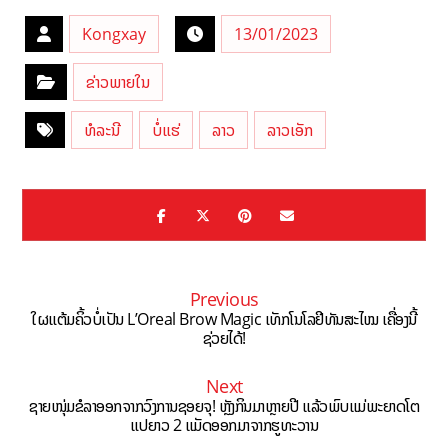
Kongxay
13/01/2023
ຂ່າວພາຍໃນ
ທໍລະນີ
ບໍ່ແຮ່
ລາວ
ລາວເອັກ
Previous
ໃຜແຕ້ມຄິ້ວບໍ່ເປັນ L’Oreal Brow Magic ເທັກໂນໂລຢີທັນສະໄໝ ເຄື່ອງນີ້
ຊ່ວຍໄດ້!
Next
ຊາຍໜຸ່ມຂໍລາອອກຈາກວົງການຊອຍຈຸ! ຫຼັງກິນມາຫຼາຍປີ ແລ້ວພົບແມ່ພະຍາດໂຕ
ແປຍາວ 2 ແມັດອອກມາຈາກຮູທະວານ