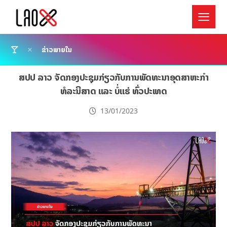
ຂ່າວພາຍໃນ
ສປປ ລາວ ຈັດກອງປະຊຸມກ່ຽວກັບການພັດທະນາອຸດສາຫະກຳ
ທໍລະນີສາດ ແລະ ບໍ່ແຮ່ ທົ່ວປະເທດ
13/01/2023