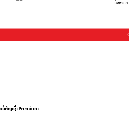
ບໍ່ສະບາຍ
ດຍບໍ່ຕ້ອງເຊົ່າ Premium