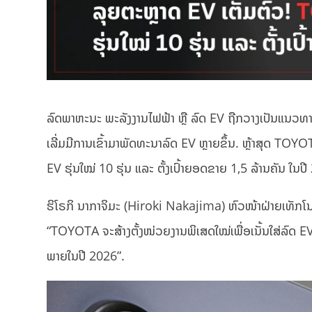
ລົດພາຫະນະ ພະລັງງານໄຟຟ້າ ຫຼື ລົດ EV ຖືກວາງເປັນແນວທາງກ
ເລີ່ມມີການເຂົ້າມາພັດທະນາລົດ EV ຫຼາຍຂຶ້ນ. ຫຼ້າສຸດ TOYO
EV ຮຸ່ນໃໝ່ 10 ຮຸ່ນ ແລະ ຕັ້ງເປົ້າຍອດຂາຍ 1,5 ລ້ານຄັນ ໃນປີ
ຮິໂຣກິ ນາກາຈິມະ (Hiroki Nakajima) ຫົວໜ້າຝ່າຍເທັກໂນ
“TOYOTA ຈະສ້າງຕັ້ງໜ່ວຍງານພິເສດໃໝ່ເພື່ອເນັ້ນໃສ່ລົດ EV ແ
ພາຍໃນປີ 2026”.