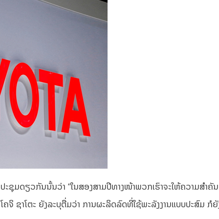
ຸມດຽວກັນນັ້ນວ່າ “ໃນສອງສາມປີທາງໜ້າພວກເຮົາຈະໃຫ້ຄວາມສໍາຄັນ
ິ ຊາໂຕະ ຍັງລະບຸຕື່ມວ່າ ການຜະລິດລົດທີ່ໃຊ້ພະລັງງານແບບປະສົມ ກໍຍັ