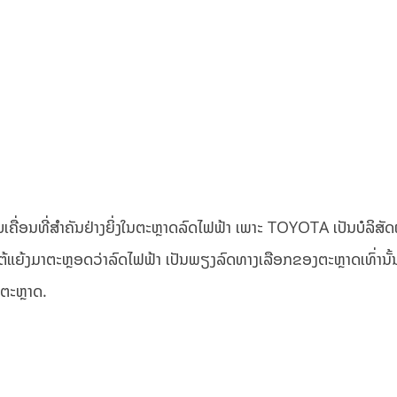
ຄື່ອນທີ່ສຳຄັນຢ່າງຍິ່ງໃນຕະຫຼາດລົດໄຟຟ້າ ເພາະ TOYOTA ເປັນບໍລິສັດຜ
ແຍ້ງມາຕະຫຼອດວ່າລົດໄຟຟ້າ ເປັນພຽງລົດທາງເລືອກຂອງຕະຫຼາດເທົ່ານັ້ນ 
 ຕະຫຼາດ.