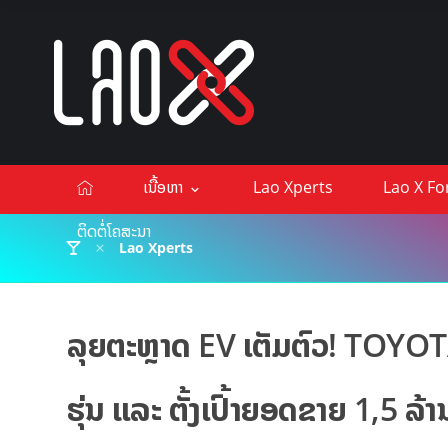
ເນື້ອຫາ
Lao Xperts
Lao X F
ຕິດຕໍ່ໂຄສະນາ
Lao Xperts
ລຸຍຕະຫຼາດ EV ເຕັມຕົວ! TOYOT
ຮຸ່ນ ແລະ ຕັ້ງເປົ້າຍອດຂາຍ 1,5 ລ້