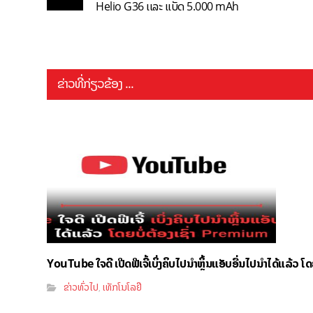
Helio G36 ເເລະ ເເບັດ 5.000 mAh
ຂ່າວທີ່ກ່ຽວຂ້ອງ ...
YouTube ໃຈດີ ເປີດຟີເຈີ້ເບິ່ງຄິບໄປນຳຫຼິ້ນແອັບອື່ນໄປນຳໄດ້ແລ້ວ ໂ
ຂ່າວທົ່ວໄປ
ເທັກໂນໂລຢີ
,