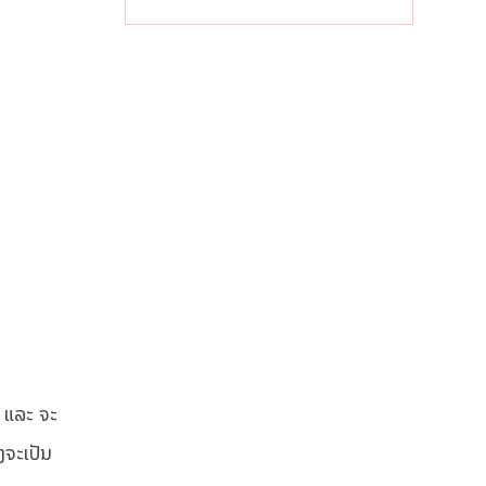
ຝົນຍັງສືບຕໍ່ຕົກ
ໜັກທົ່ວປະເທດ
 ແລະ ຈະ
ງຈະເປັນ