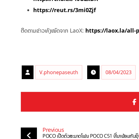
https://reut.rs/3mi0Zjf
ຕິດຕາມຂ່າວທັງໝົດຈາກ LaoX:
https://laox.la/all-
V.phonepaseuth
08/04/2023
Previous
POCO ເປີດຕົວສະມາດໂຟນ POCO C51 ທີ່ມາພ້ອມກັບຊິ