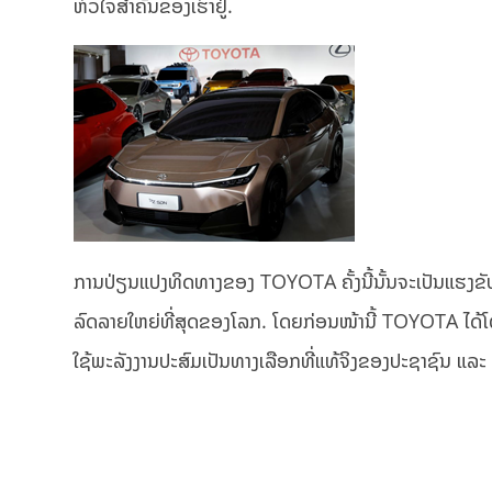
ຫົວໃຈສຳຄັນຂອງເຮົາຢູ່.
ການປ່ຽນແປງທິດທາງຂອງ TOYOTA ຄັ້ງນີ້ນັ້ນຈະເປັນແຮງຂັບເ
ລົດລາຍໃຫຍ່ທີ່ສຸດຂອງໂລກ. ໂດຍກ່ອນໜ້ານີ້ TOYOTA ໄດ້ໂຕ້
ໃຊ້ພະລັງງານປະສົມເປັນທາງເລືອກທີ່ແທ້ຈິງຂອງປະຊາຊົນ ແລະ