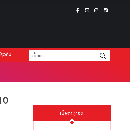
່ຽວກັບ
10
ເນື້ອຫາຫຼ້າສຸດ