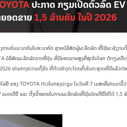
ານຄົມມະນາຄົມໃນອະນາຄົດ ຫຼາຍບໍລິສັດຜູ້ຜະລິດລົດ ທີ່ໃຊ້ພະລັງງານດັ້
TA ບໍລິສັດຜະລິດລົດຈາກຍີ່ປຸ່ນ ທີ່ມີຍອດຂາຍສູງທີ່ສຸດໃນໂລກ ກໍກຽມເປີ
 2026 ທ່າມກາງຄວາມຕັ້ງໃຈ ທີ່ກ້າວຢ່າງກະໂດດຂັ້ນໃນຕະຫຼາດທີ່ມີແລ້ວກ່ອ
ໂລຢີ ຂອງ TOYOTA ກ່າວໃນກອງປະຊຸມ ໃນວັນທີ 7 ເມສາທີ່ຜ່ານມານີ້ວ່
ບດເຕີຣີ ແລະ ຕັ້ງເປົ້າໝາຍໃນການຜະລິດລົດທີ່ໃຊ້ແບັດເຕີຣີໃຫ້ໄດ້ 1,5 ລ