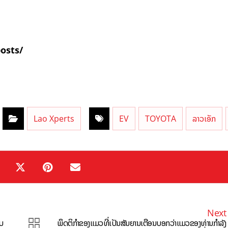
posts/
Lao Xperts
EV
TOYOTA
ລາວເອັກ
Next
ບ
ພຶດຕິກຳຂອງເເມວທີ່ເປັນສັນຍານເຕືອນບອກວ່າເເມວຂອງທ່ານກຳລັງ