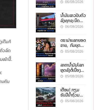
ຫວຽດນາມ ສ້າງ
06/08/2026
ເສດຖະກິດເປັນ
ເຈົ້າຕົນເອງ ກ້າວສູ່
ນໍ້າມັນລາວປັບຕົວ
ເປົ້າໝາຍ 2035
ລົງທຸກຊະນິດ
ຕອບຮັບສັນຍານ
06/08/2026
ບວກຈາກຕະຫຼາດ
ໂລກ ແລະ ຊ່ອງ
ດຣາມ່າແລກຍອດ
ແຄບຮໍມູສ
ງເດີມກໍ
ຂາຍ, ກົນຍຸດ
ການຕະຫຼາດສີ
ດຕົວລົດ
05/08/2026
ເທົາ ຢາພິດ
ນໜ້ານີ້.
ທຳລາຍທຸລະກິດ
ລາຄານ້ຳມັນໂລກ
ໄລຍະຍາວ
ຫຼຸດລົງຕໍ່ເນື່ອງ
າ:
ຮັບສັນຍານບວກ
05/08/2026
ຊ່ອງແຄບຮໍມຸສ
້ານຄັນ
ຈັບຕາລາຄາໃນ
ເຕືອນ! ກຽມ
ລາວ
ຮັບມືນໍ້າຖ້ວມ
ກະທັນຫັນ-ດິນ
05/08/2026
ເຈື່ອນ ຫຼັງພາຍຸ