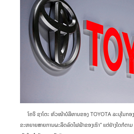
ໂຄຈິ ຊາໂຕະ ຫົວໜ້າບໍລິຫານຂອງ TOYOTA ລະບຸໃນກອງປະຊ
ຂະຫຍາຍສາຍການຜະລິດລົດໄຟຟ້າຂອງເຮົາ” ແຕ່ຢ່າງໃດກໍຕາມ ໂຄຈ