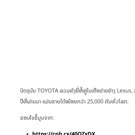
ປັດຈຸບັນ TOYOTA ລວມທັງຍີ່ຫໍ້ຫຼູໃນເຄືອຂ່າຍຢ່າງ Lexus, ມີ
ປີທີ່ຜ່ານມາ ແມ່ນຂາຍໄດ້ໜ້ອຍກວ່າ 25,000 ຄັນທົ່ວໂລກ.
ຂອບໃຈຂໍ້ມູນຈາກ:
https://cnb.cx/40OZxDX