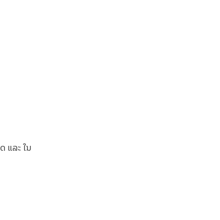
ຼາດ ແລະ ໃນ