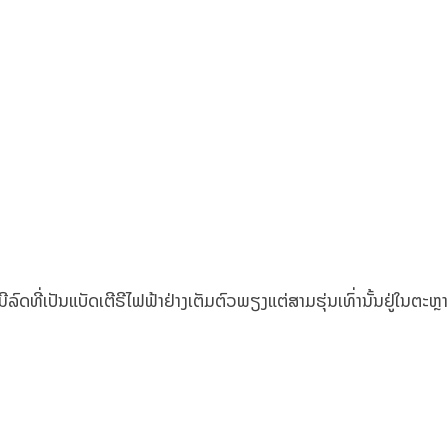
ລົດທີ່ເປັນແບັດເຕີຣີໄຟຟ້າຢ່າງເຕັມຕົວພຽງແຕ່ສາມຮຸ່ນເທົ່ານັ້ນຢູ່ໃນຕະຫ