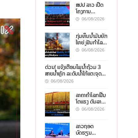
ສປປ ລາວ ເປີດ
ໂຄງການ
ALERT-LAO
06/08/2026
ສ້າງຕາໜ່າງ
ເຕືອນໄພພະຍາດ
ກຸ່ມທຶນນ້ຳມັນຍັກ
ລະບາດທົ່ວ
ໃຫຍ່ ຟັນກຳໄລ
ປະເທດ
93 ຕື້ໂດລາ
06/08/2026
ທ່າມກາງວິກິດ
ສົງຄາມ ລາຄາ
ດ່ວນ! ແຈ້ງເຕືອນໄພນໍ້າຖ້ວມ 3
ນໍ້າມັນແພງ
ສາຍນໍ້າຫຼັກ ລະດັບນໍ້າໃກ້ແຕະຈຸດ
ອັນຕະລາຍ
06/08/2026
ລາຄາຄຳໂລກຟື້ນ
ໂຕແຮງ ດັນລາຄາ
ຄຳໃນລາວທະລຸ
06/08/2026
47 ລ້ານກີບຕໍ່
ບາດ
ລາວຖອດ
ບົດຮຽນ