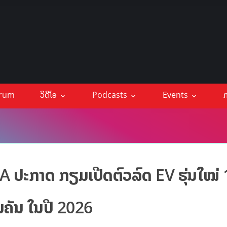
orum
ວິດີໂອ
Podcasts
Events
ກ
A ປະກາດ ກຽມເປີດຕົວລົດ EV ຮຸ່ນໃໝ່ 
ານຄັນ ໃນປີ 2026