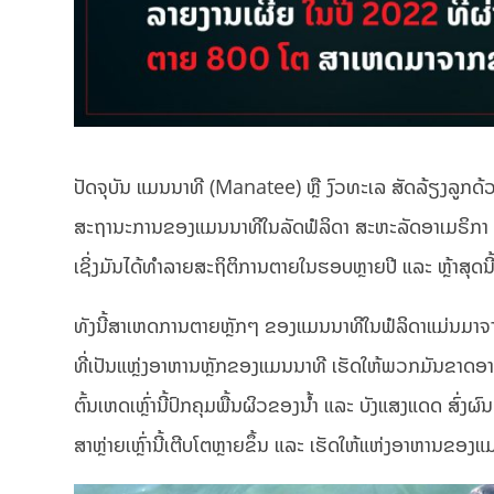
ປັດຈຸບັນ ແມນນາທີ (Manatee) ຫຼື ງົວທະເລ ສັດລ້ຽງລູກດ
ສະຖານະການຂອງແມນນາທີໃນລັດຟໍລິດາ ສະຫະລັດອາເມຣິກາ ຖືວ
ເຊິ່ງມັນໄດ້ທຳລາຍສະຖິຕິການຕາຍໃນຮອບຫຼາຍປີ ແລະ ຫຼ້າສຸດນ
ທັງນີ້ສາເຫດການຕາຍຫຼັກໆ ຂອງແມນນາທີໃນຟໍລິດາແມ່ນມາຈາ
ທີ່ເປັນແຫຼ່ງອາຫານຫຼັກຂອງແມນນາທີ ເຮັດໃຫ້ພວກມັນຂາດອາຫານ
ຕົ້ນເຫດເຫຼົ່ານີ້ປົກຄຸມພື້ນຜິວຂອງນ້ຳ ແລະ ບັງແສງແດດ ສົ່ງ
ສາຫຼ່າຍເຫຼົ່ານີ້ເຕີບໂຕຫຼາຍຂຶ້ນ ແລະ ເຮັດໃຫ້ແຫ່ງອາຫານຂ