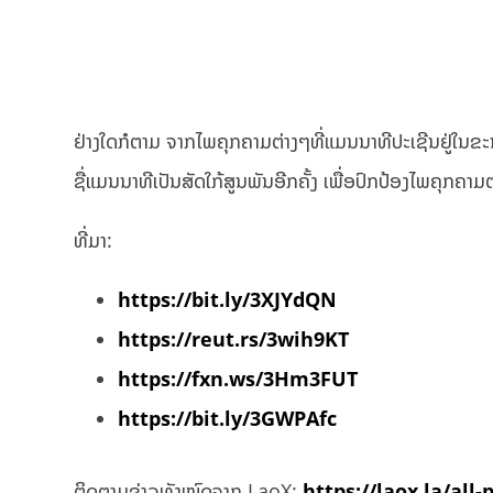
ຢ່າງໃດກໍຕາມ ຈາກໄພຄຸກຄາມຕ່າງໆທີ່ແມນນາທີປະເຊີນຢູ່ໃນຂະນ
ຊື່ແມນນາທີເປັນສັດໃກ້ສູນພັນອີກຄັ້ງ ເພື່ອປົກປ້ອງໄພຄຸກຄາມ
ທີ່ມາ:
https://bit.ly/3XJYdQN
https://reut.rs/3wih9KT
https://fxn.ws/3Hm3FUT
https://bit.ly/3GWPAfc
ຕິດຕາມຂ່າວທັງໝົດຈາກ LaoX:
https://laox.la/all-