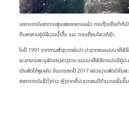
ນອກຈາກບັນຫາການສູນເສຍອາຫານແລ້ວ ການຖືກເຮືອຕຳກໍເປັນໄ
ກິນອາຫານຢູ່ບໍລິເວນນ້ຳຕື້ນ ແລະ ການເຄື່ອນໄຫວກໍຊ້າ.
ໃນປີ 1991 ຈາກການສຳຫຼວດພົບວ່າ ປະຊາກອນແມນນາທີຟໍລິດ
ພະຍາຍາມອະນຸລັກຂອງທາງການ ແມນນາທີຟໍລິດາແມ່ນມີຢູ່ປະ
ເປັນສັດໃກ້ສູນພັນ ຈົນມາຮອດປີ 2017 ໜ່ວຍງານສັດປ່າໃນສ
ອອກຈາກບັນຊີດັ່ງກ່າວ ຫຼັງຈາກທີ່ປະຊາກອນມີຈຳນວນເພີ່ມຂຶ້ນ