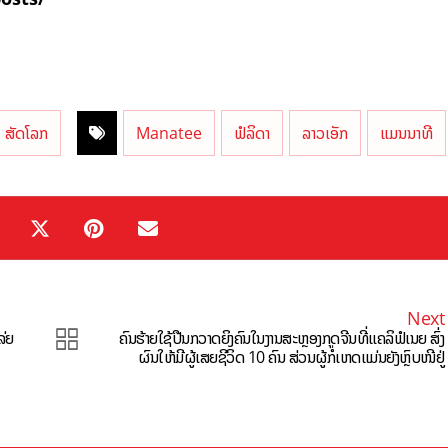
ສັດໂລກ
Manatee
ຟໍລິດາ
ລາວເອັກ
ແມນນາທີ
Next
ລ່ຍ
ຄົນຮ້າຍໃຊ້ປືນກວາດຍິງຄົນໃນງານສະຫຼອງກຸດຈີນທີ່ແຄລິຟໍເນຍ ສົ່ງ
ຜົນໃຫ້ມີຜູ້ເສຍຊີວິດ 10 ຄົນ ສ່ວນຜູ້ກໍ່ເຫດແມ່ນຍັງຫຼົບໜີຢູ່