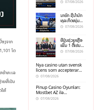
ອຸດສາຫະກຳ
07/08/2026
ວຽງຈັນ-ໄຊທານີ
ຕັ້ງເປົ້າດຶງທຶນ
ນາຍົກ ຊີ້ນຳນັກ
150 ລ້ານໂດລາ,
ທຸລະກິດໜຸ່ມ
ສ້າງວຽກ 5.000
ຕ້ອງນຳໜ້າແກ້
ຕຳແໜ່ງ
07/08/2026
ວິກິດເສດຖະກິດ
ເນັ້ນດຶງທຶນ
ຍີ່ປຸ່ນຊ່ວຍເຫຼືອ
ສາກົນ, ຫັນສູ່ດິຈິ
ື່ອງຈາກ
ເພີ່ມ 1 ຕື້ເຢນ
ຕອນ
ອັບເກຣດ
 1,101 ໂຕ
07/08/2026
ສະໜາມບິນວັດ
ໄຕ ຮັບຮອງການ
Nya casino utan svensk
ເຕີບໂຕ
licens som accepterar
່ຫຍ້າທະເລ
Swish: En jämförelse
07/08/2026
າຍທີ່ເປັນ
Pinup Casino Oyunları:
ດໃຫ້
Mostbet AZ ilə
Müqayisədə Nə Təqdim
07/08/2026
Edir?