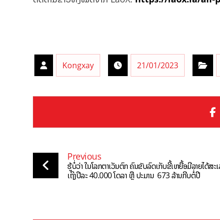
Kongxay
21/01/2023
Previous
ຮູ້ບໍ່ວ່າ ໃນໂລກຕາເວັນຕົກ ຄົນຂັບລົດເກັບຂີ້ເຫຍື້ອມີລາຍໄດ້ສະເ
ເຖິງປີລະ 40.000 ໂດລາ ຫຼື ປະມານ 673 ລ້ານກີບຕໍ່ປີ