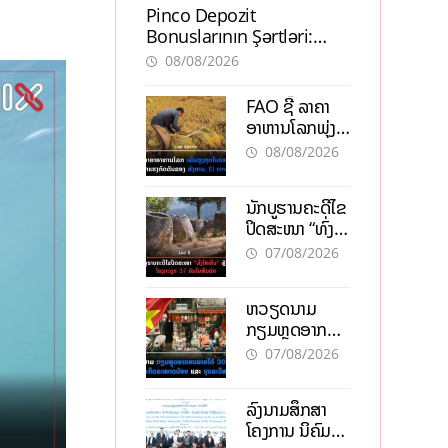
Pinco Depozit
Bonuslarının Şərtləri:
Təcrübəli İstifadəçilərdən
08/08/2026
Məsləhətlər
FAO ຊີ້ ລາຄາ
ອາຫານໂລກພຸ່ງ
ສູງສຸດໃນຮອບ 3
08/08/2026
ປີ ຈາກແຮງ
ກົດດັນຂອງ
ນັກບູຮານຄະດີໄຂ
ສົງຄາມ, El
ປິດສະໜາ “ທົ່ງ
nino
ໄຫຫີນ” ຫຼັງພົບ
07/08/2026
ໂຄງກະດູກ 37
ຄົນໃນຫີນຍັກ
ຫວຽດນາມ
ກຽມຫຼຸດອາກອນ
ລາຍໄດ້ 30%
07/08/2026
ຫວັງອູ້ມທຸລະກິດ
ຂະໜາດນ້ອຍ
ລົງນາມສຶກສາ
ແລະ ຈຸນລະ
ໂຄງການ ນິຄົມ
ວິສາຫະກິດ