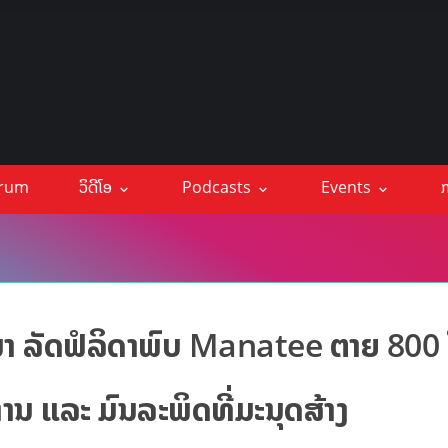
orum
ວິດີໂອ
Podcasts
Events
ກ
ນມາ ລັດຟໍລິດາພົບ Manatee ຕາຍ 800
ແລະ ມົນລະພິດທີ່ມະນຸດສ້າງ