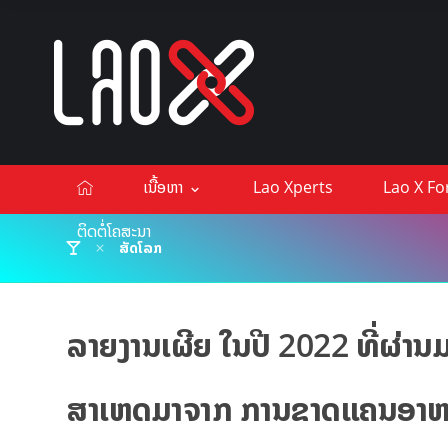
ເນື້ອຫາ
Lao Xperts
Lao X F
ຕິດຕໍ່ໂຄສະນາ
ສັດໂລກ
ລາຍງານເຜີຍ ໃນປີ 2022 ທີ່ຜ່າ
ສາເຫດມາຈາກ ການຂາດແຄນອາຫານ 