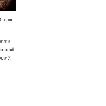
ິກຳການຫາ
ຈາກການ
ີແມນນາທີ
ມນນາທີ