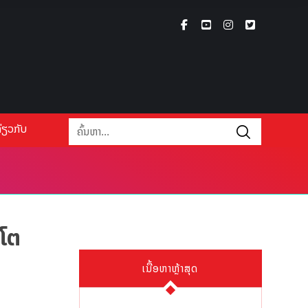
່ຽວກັບ
 ໂຕ
ເນື້ອຫາຫຼ້າສຸດ