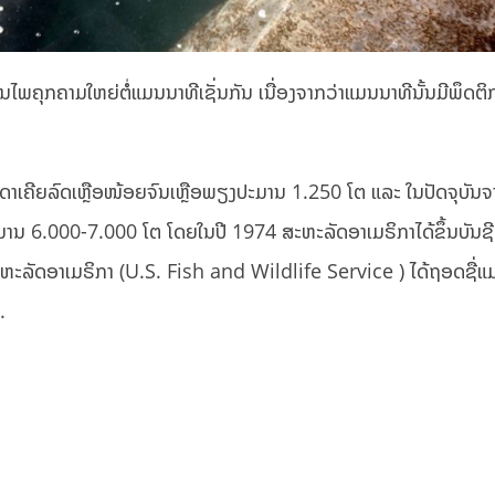
ພຄຸກຄາມໃຫຍ່ຕໍ່ແມນນາທີເຊັ່ນກັນ ເນື່ອງຈາກວ່າແມນນາທີນັ້ນມີພຶດຕ
າເຄີຍລົດເຫຼືອໜ້ອຍຈົນເຫຼືອພຽງປະມານ 1.250 ໂຕ ແລະ ໃນປັດຈຸບັນ
ມານ 6.000-7.000 ໂຕ ໂດຍໃນປີ 1974 ສະຫະລັດອາເມຣິກາໄດ້ຂຶ້ນບັນຊ
ະຫະລັດອາເມຣິກາ (U.S. Fish and Wildlife Service ) ໄດ້ຖອດຊື່ແ
.