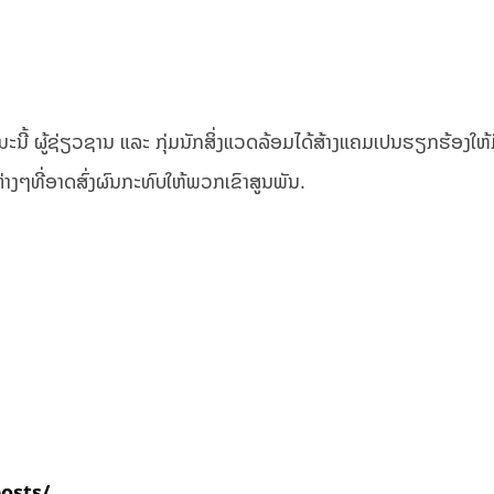
ະນີ້ ຜູ້ຊ່ຽວຊານ ແລະ ກຸ່ມນັກສິ່ງແວດລ້ອມໄດ້ສ້າງແຄມເປນຮຽກຮ້ອງໃຫ້
ຕ່າງໆທີ່ອາດສົ່ງຜົນກະທົບໃຫ້ພວກເຂົາສູນພັນ.
posts/