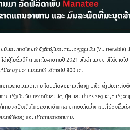
້ວຍນົມຂະໜາດໃຫຍ່ກຳລັງຕົກຢູ່ໃນສະຖານະສ່ຽງສູນພັນ (Vulnerable) ເນ
່າຢູ່ໃນຂັ້ນວິກິດ ເພາະໃນລາຍງານປີ 2021 ພົບວ່າ ແມນນາທີໄດ້ຕາຍໄປ
ີ້ກໍມີລາຍງານວ່າ ແມນນາທີ ໄດ້ຕາຍໄປ 800 ໂຕ.
ກການຂາດແຄນອາຫານ ໂດຍເກີດຈາກການທີ່ສາຫຼ່າຍພິດ ສົ່ງຜົນກະທົບຕໍ
 ເຊິ່ງເປັນຜົນມາຈາກມົນລະພິດ, ປຸ໋ຍ ແລະ ນ້ຳເສຍຂອງມະນຸດ ເຊິ່ງສາຫຼ່
ຜົນຕໍ່ການຈະເລີນເຕີບໃຫຍ່ຂອງຫຍ້າທະເລ ປະກອບກັບນ້ຳທະເລທີ່ຮ້ອນຂຶ້ນເຮັ
ອງແມນນາທີລົດລົງ ແລະ ເກີດການຂາດອາຫານ.