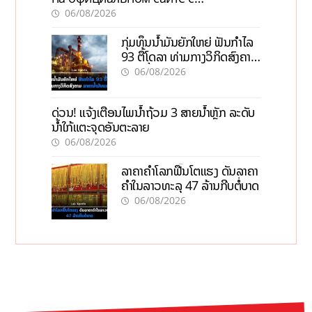
актуальной информацией
06/08/2026
ກຸ່ມທຶນນ້ຳມັນຍັກໃຫຍ່ ຟັນກຳໄລ
93 ຕື້ໂດລາ ທ່າມກາງວິກິດສົງຄາມ
ລາຄານໍ້າມັນແພງ
06/08/2026
ດ່ວນ! ແຈ້ງເຕືອນໄພນໍ້າຖ້ວມ 3 ສາຍນໍ້າຫຼັກ ລະດັບ
ນໍ້າໃກ້ແຕະຈຸດອັນຕະລາຍ
06/08/2026
ລາຄາຄຳໂລກຟື້ນໂຕແຮງ ດັນລາຄາ
ຄຳໃນລາວທະລຸ 47 ລ້ານກີບຕໍ່ບາດ
06/08/2026