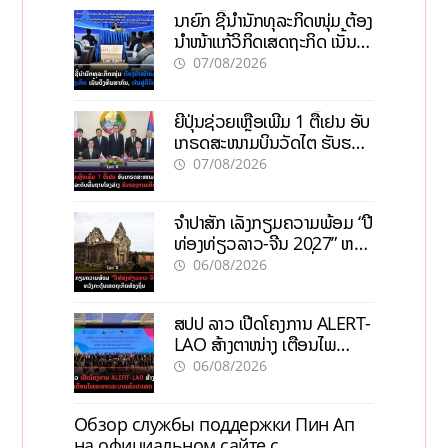
ນາຍົກ ຊີ້ນຳນັກທຸລະກິດໜຸ່ມ ຕ້ອງ
ນຳໜ້າແກ້ວິກິດເສດຖະກິດ ເນັ້ນດຶງ
ທຶນສາກົນ, ຫັນສູ່ດິຈິຕອນ
07/08/2026
ຍີ່ປຸ່ນຊ່ວຍເຫຼືອເພີ່ມ 1 ຕື້ເຢນ ອັບ
ເກຣດສະໜາມບິນວັດໄຕ ຮັບຮອງ
ການເຕີບໂຕ
07/08/2026
ຈຳປາສັກ ເລັ່ງກຽມຄວາມພ້ອມ “ປີ
ທ່ອງທ່ຽວລາວ-ຈີນ 2027” ຫວັງ
ກະຕຸ້ນເສດຖະກິດທ້ອງຖິ່ນ
06/08/2026
ສປປ ລາວ ເປີດໂຄງການ ALERT-
LAO ສ້າງຕາໜ່າງ ເຕືອນໄພ
ພະຍາດລະບາດທົ່ວປະເທດ
06/08/2026
Обзор службы поддержки Пин Ап
на официальном сайте с