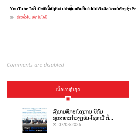
YouTube ໃຈດີ ເປີດຟີເຈີ້ເບິ່ງຄິບໄປນຳຫຼິ້ນແອັບອື່ນໄປນຳໄດ້ແລ້ວ ໂດຍບໍ່ຕ້ອງເຊົ່
ຂ່າວທົ່ວໄປ
ເທັກໂນໂລຢີ
,
Comments are disabled
ເນື້ອຫາຫຼ້າສຸດ
ລົງນາມສຶກສາໂຄງການ ນິຄົມ
ອຸດສາຫະກຳວຽງຈັນ-ໄຊທານີ ຕັ້ງ
ເປົ້າດຶງທຶນ 150 ລ້ານໂດລາ, ສ້າງ
07/08/2026
ວຽກ 5.000 ຕຳແໜ່ງ