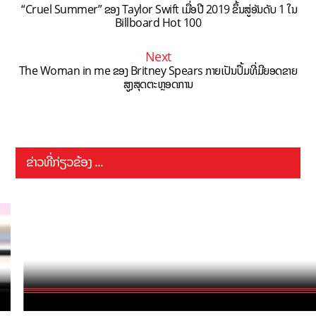
“Cruel Summer” ຂອງ Taylor Swift ເມື່ອປີ 2019 ຂຶ້ນສູ່ອັນດັບ 1 ໃນ
Billboard Hot 100
Next
The Woman in me ຂອງ Britney Spears ກາຍເປັນປຶ້ມທີ່ມີຍອດຂາຍ
ສູງສຸດຕະຫຼອດການ
ຂ່າວທີ່ກ່ຽວຂ້ອງ ...