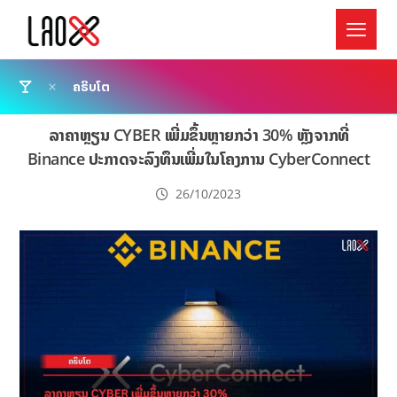
ຄຣິບໂຕ
ລາຄາຫຼຽນ CYBER ເພີ່ມຂຶ້ນຫຼາຍກວ່າ 30% ຫຼັງຈາກທີ່
Binance ປະກາດຈະລົງທຶນເພີ່ມໃນໂຄງການ CyberConnect
26/10/2023