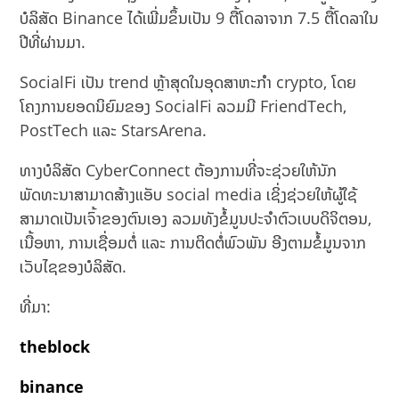
ບໍລິສັດ Binance ໄດ້ເພີ່ມຂຶ້ນເປັນ 9 ຕື້ໂດລາຈາກ 7.5 ຕື້ໂດລາໃນ
ປີທີ່ຜ່ານມາ.
SocialFi ເປັນ trend ຫຼ້າສຸດໃນອຸດສາຫະກຳ crypto, ໂດຍ
ໂຄງການຍອດນິຍົມຂອງ SocialFi ລວມມີ FriendTech,
PostTech ແລະ StarsArena.
ທາງບໍລິສັດ CyberConnect ຕ້ອງການທີ່ຈະຊ່ວຍໃຫ້ນັກ
ພັດທະນາສາມາດສ້າງແອັບ social media ເຊິ່ງຊ່ວຍໃຫ້ຜູ້ໃຊ້
ສາມາດເປັນເຈົ້າຂອງຕົນເອງ ລວມທັງຂໍ້ມູນປະຈຳຕົວເບບດິຈິຕອນ,
ເນື້ອຫາ, ການເຊື່ອມຕໍ່ ແລະ ການຕິດຕໍ່ພົວພັນ ອີງຕາມຂໍ້ມູນຈາກ
ເວັບໄຊຂອງບໍລິສັດ.
ທີ່ມາ:
theblock
binance