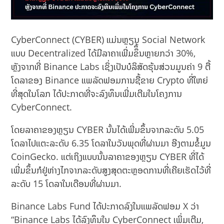
CyberConnect (CYBER) ແມ່ນຫຼຽນ Social Network
ແບບ Decentralized ໄດ້ມີລາຄາເພີ່ມຂຶຶ້ນຫຼາຍກວ່າ 30%,
ຫຼັງຈາກທີ່ Binance Labs ເຊິ່ງເປັນບໍລິສັດຮຸ້ນສ່ວນມູນຄ່າ 9 ຕື້
ໂດລາຂອງ Binance ແພລັດຟອມການຊື້ຂາຍ Crypto ທີ່ໃຫຍ່
ທີ່ສຸດໃນໂລກ ໄດ້ປະກາດທີ່ຈະລົງທຶນເພີ່ມເຕີມໃນໂຄງການ
CyberConnect.
ໂດຍລາຄາຂອງຫຼຽນ CYBER ນັ້ນໄດ້ເພີ່ມຂຶ້ນຈາກລະດັບ 5.05
ໂດລາໄປແຕະລະດັບ 6.35 ໂດລາໃນວັນພຸດທີ່ຜ່ານມາ ອີງຕາມຂໍ້ມູນ
CoinGecko. ແຕ່ເຖິງແບບນັ້ນລາຄາຂອງຫຼຽນ CYBER ທີ່ໄດ້
ເພີ່ມຂຶ້ນກໍຢູ່ຫ່າງໄກຈາກລະດັບສູງສຸດຕະຫຼອດການທີ່ເຄີຍເຮັດໄວ້ທີ່
ລະດັບ 15 ໂດລາໃນເດືອນທີ່ຜ່ານມາ.
Binance Labs Fund ໄດ້ປະກາດລົງໃນແພລັດຟອມ X ວ່າ
“Binance Labs ໄດ້ລົງທຶນໃນ CyberConnect ເພິ່ມເຕີມ,