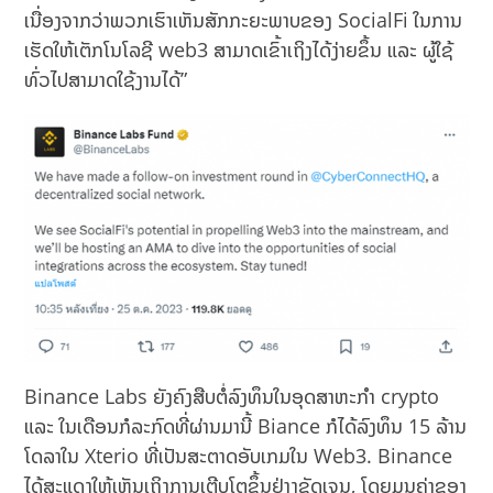
ເນື່ອງຈາກວ່າພວກເຮົາເຫັນສັກກະຍະພາບຂອງ SocialFi ໃນການ
ເຮັດໃຫ້ເຕັກໂນໂລຊີ web3 ສາມາດເຂົ້າເຖິງໄດ້ງ່າຍຂຶ້ນ ແລະ ຜູ້ໃຊ້
ທົ່ວໄປສາມາດໃຊ້ງານໄດ້”
Binance Labs ຍັງຄົງສືບຕໍ່ລົງທຶນໃນອຸດສາຫະກຳ crypto
ແລະ ໃນເດືອນກໍລະກົດທີ່ຜ່ານມານີ້ Biance ກໍໄດ້ລົງທຶນ 15 ລ້ານ
ໂດລາໃນ Xterio ທີ່ເປັນສະຕາດອັບເກມໃນ Web3. Binance
ໄດ້ສະແດງໃຫ້ເຫັນເຖິງການເຕີບໂຕຂຶ້ນຢ່າງຊັດເຈນ, ໂດຍມູນຄ່າຂອງ