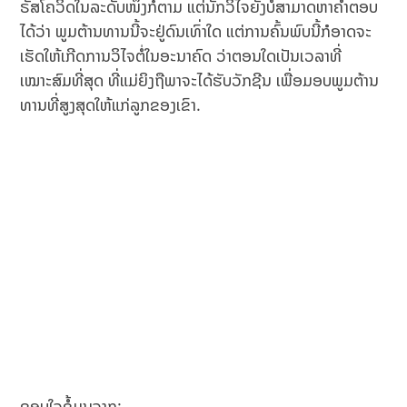
ຣັສໂຄວິດໃນລະດັບໜຶ່ງກໍຕາມ ແຕ່ນັກວິໄຈຍັງບໍ່ສາມາດຫາຄຳຕອບ
ໄດ້ວ່າ ພູມຕ້ານທານນີ້ຈະຢູ່ດົນເທົ່າໃດ ແຕ່ການຄົ້ນພົບນີ້ກໍອາດຈະ
ເຮັດໃຫ້ເກີດການວິໄຈຕໍ່ໃນອະນາຄົດ ວ່າຕອນໃດເປັນເວລາທີ່
ເໝາະສົມທີ່ສຸດ ທີ່ແມ່ຍິງຖືພາຈະໄດ້ຮັບວັກຊີນ ເພື່ອມອບພູມຕ້ານ
ທານທີ່ສູງສຸດໃຫ້ແກ່ລູກຂອງເຂົາ.
ຂອບໃຈຂໍ້ມູນຈາກ: