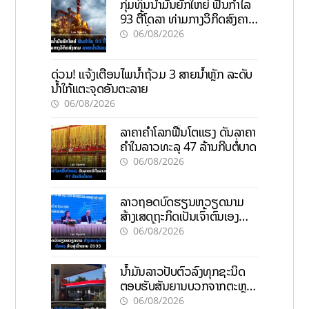
ກຸ່ມທຶນນ້ຳມັນຍັກໃຫຍ່ ຟັນກຳໄລ
93 ຕື້ໂດລາ ທ່າມກາງວິກິດສົງຄາມ
ລາຄານໍ້າມັນແພງ
06/08/2026
ດ່ວນ! ແຈ້ງເຕືອນໄພນໍ້າຖ້ວມ 3 ສາຍນໍ້າຫຼັກ ລະດັບ
ນໍ້າໃກ້ແຕະຈຸດອັນຕະລາຍ
06/08/2026
ລາຄາຄຳໂລກຟື້ນໂຕແຮງ ດັນລາຄາ
ຄຳໃນລາວທະລຸ 47 ລ້ານກີບຕໍ່ບາດ
06/08/2026
ລາວຖອດບົດຮຽນຫວຽດນາມ
ສ້າງເສດຖະກິດເປັນເຈົ້າຕົນເອງ
ກ້າວສູ່ເປົ້າໝາຍ 2035
06/08/2026
ນໍ້າມັນລາວປັບຕົວລົງທຸກຊະນິດ
ຕອບຮັບສັນຍານບວກຈາກຕະຫຼາດ
ໂລກ ແລະ ຊ່ອງແຄບຮໍມູສ
06/08/2026