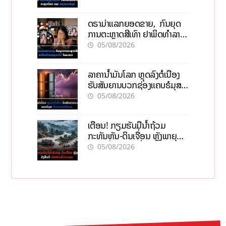
ດຣາມ່າແລກຍອດຂາຍ, ກົນຍຸດ
ການຕະຫຼາດສີເທົາ ຢາພິດທຳລາຍ
ທຸລະກິດ ໄລຍະຍາວ
05/08/2026
ລາຄານ້ຳມັນໂລກ ຫຼຸດລົງຕໍ່ເນື່ອງ
ຮັບສັນຍານບວກຊ່ອງແຄບຮໍມຸສ
ຈັບຕາລາຄາໃນລາວ
05/08/2026
ເຕືອນ! ກຽມຮັບມືນໍ້າຖ້ວມ
ກະທັນຫັນ-ດິນເຈື່ອນ ຫຼັງພາຍຸຝົນ
ຍັງສືບຕໍ່ຕົກໜັກທົ່ວປະເທດ
05/08/2026