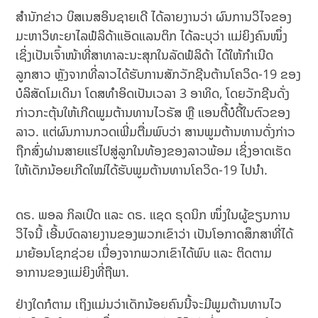
ສຳນັກຂ່າວ ບິສເນສອິນຊາຍເດີ ໄດ້ລາຍງານວ່າ ຜົນການວິໄຈຂອງ
ມະຫາວິທະຍາໄລຟໍລິດ້າແອັດແລນຕິກ ໄດ້ລະບຸວ່າ ແມ່ຍິງຄົນໜຶ່ງ
ເຊິ່ງເປັນເຈົ້າໜ້າທີ່ສາທາລະນະສຸກໃນລັດຟໍລິດ້າ ໄດ້ໃຫ້ກຳເນີດ
ລູກສາວ ຫຼັງຈາກທີ່ລາວໄດ້ຮັບການສັກວັກຊີນຕ້ານໂຄວິດ-19 ຂອງ
ບໍລິສັດໂມເດິນາ ໂດສທຳອິດເປັນເວລາ 3 ອາທິດ, ໂດຍວັກຊີນດັ່ງ
ກ່າວກະຕຸ້ນໃຫ້ເກີດພູມຕ້ານທານໄວຣັສ ຫຼື ແອນຕີ້ບໍດີ້ໃນຕົວຂອງ
ລາວ. ແຕ່ຜົນການກວດເພີ່ມຕື່ມພົບວ່າ ສານພູມຕ້ານທານດັ່ງກ່າວ
ຖືກສົ່ງຜ່ານສາຍແຮ່ໄປສູ່ລູກໃນທ້ອງຂອງລາວພ້ອມ ເຊິ່ງອາດເຮັດ
ໃຫ້ເດັກນ້ອຍເກີດໃໝ່ໄດ້ຮັບພູມຕ້ານທານໂຄວິດ-19 ໄປນຳ.
ດຣ. ພອລ ກິລເບີດ ແລະ ດຣ. ແຊດ ຣຸດນິກ ໜຶ່ງໃນຜູ້ຂຽນການ
ວິໄຈນີ້ ເອີ້ນບົດລາຍງານຂອງພວກເຂົາວ່າ ເປັນໂອກາດສຶກສາທີ່ໄດ້
ມາຍ້ອນໂຊກຊ່ວຍ ເນື່ອງຈາກພວກເຂົາໄດ້ພົບ ແລະ ຕິດຕາມ
ອາການຂອງແມ່ຍິງທີ່ຖືພາ.
ຢ່າງໃດກໍຕາມ ເຖິງແມ່ນວ່າເດັກນ້ອຍຄົນນີ້ຈະມີພູມຕ້ານທານໄວ