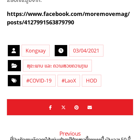
https://www.facebook.com/moremovemag/
posts/4127991563879790
Kongxay
03/04/2021
ສຸຂະພາບ ແລະ ຄວາມສວຍຄວາມງາມ
#COVID-19
#LaoX
HOD
Previous
ຍີ່ປຸ່ນເຮັດການທົດລອງໃຫ້ໜຸ່ມໜ້າຕາດີຍ້ອງສາວຂີ້ອາຍທຸກມື້ ເປັນເວລາ 50 ມື້