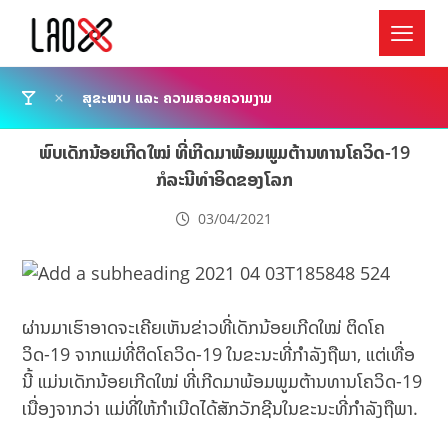
ສຸຂະພາບ ແລະ ຄວາມສວຍຄວາມງາມ
ພົບເດັກນ້ອຍເກີດໃໝ່ ທີ່ເກີດມາພ້ອມພູມຕ້ານທານໂຄວິດ-19
ກໍລະນີທຳອິດຂອງໂລກ
03/04/2021
ຜ່ານມາເຮົາອາດຈະເຄີຍເຫັນຂ່າວທີ່ເດັກນ້ອຍເກີດໃໝ່ ຕິດໂຄ
ວິດ-19 ຈາກແມ່ທີ່ຕິດໂຄວິດ-19 ໃນຂະນະທີ່ກຳລັງຖືພາ,​ ແຕ່ເທື່ອ
ນີ້ ແມ່ນເດັກນ້ອຍເກີດໃໝ່ ທີ່ເກີດມາພ້ອມພູມຕ້ານທານໂຄວິດ-19
ເນື່ອງຈາກວ່າ ແມ່ທີ່ໃຫ້ກຳເນີດໄດ້ສັກວັກຊີນໃນຂະນະທີ່ກຳລັງຖືພາ.