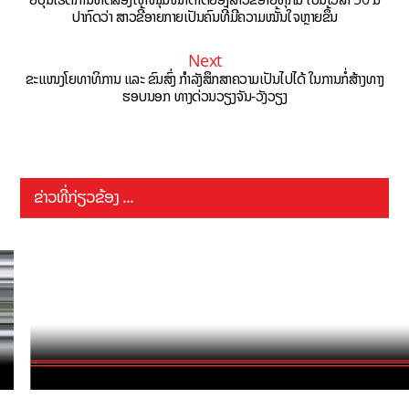
ປາກົດວ່າ ສາວຂີ້ອາຍກາຍເປັນຄົນທີ່ມີຄວາມໝັ້ນໃຈຫຼາຍຂຶ້ນ
Next
ຂະແໜງໂຍທາທິການ ແລະ ຂົນສົ່ງ ກຳລັງສຶກສາຄວາມເປັນໄປໄດ້ ໃນການກໍ່ສ້າງທາງ
ຮອບນອກ ທາງດ່ວນວຽງຈັນ-ວັງວຽງ
ຂ່າວທີ່ກ່ຽວຂ້ອງ ...