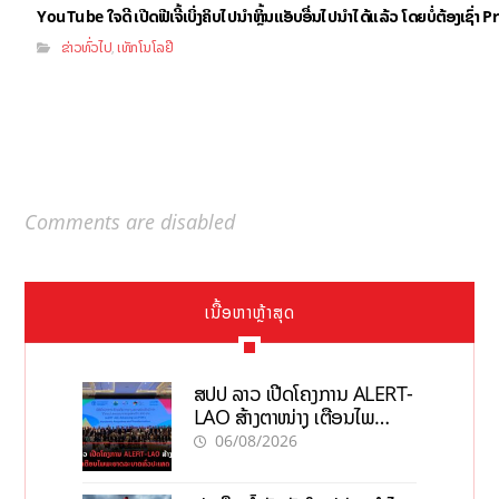
YouTube ໃຈດີ ເປີດຟີເຈີ້ເບິ່ງຄິບໄປນຳຫຼິ້ນແອັບອື່ນໄປນຳໄດ້ແລ້ວ ໂດຍບໍ່ຕ້ອງເຊົ່
ຂ່າວທົ່ວໄປ
ເທັກໂນໂລຢີ
,
Comments are disabled
ເນື້ອຫາຫຼ້າສຸດ
ສປປ ລາວ ເປີດໂຄງການ ALERT-
LAO ສ້າງຕາໜ່າງ ເຕືອນໄພ
ພະຍາດລະບາດທົ່ວປະເທດ
06/08/2026