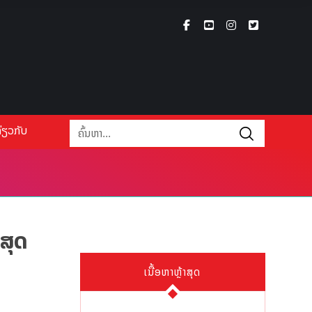
່ຽວກັບ
ສຸດ
ເນື້ອຫາຫຼ້າສຸດ