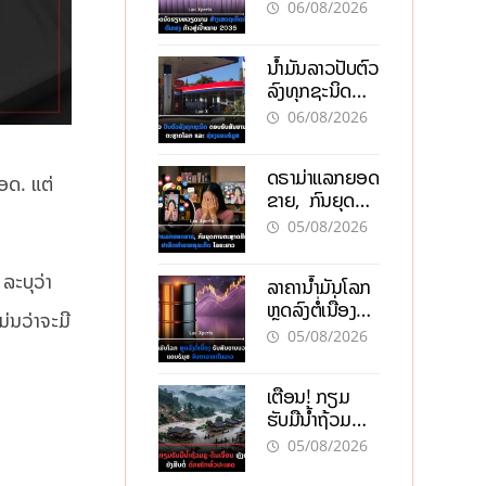
ຫວຽດນາມ ສ້າງ
06/08/2026
ເສດຖະກິດເປັນ
ເຈົ້າຕົນເອງ ກ້າວສູ່
ນໍ້າມັນລາວປັບຕົວ
ເປົ້າໝາຍ 2035
ລົງທຸກຊະນິດ
ຕອບຮັບສັນຍານ
06/08/2026
ບວກຈາກຕະຫຼາດ
ໂລກ ແລະ ຊ່ອງ
ດຣາມ່າແລກຍອດ
ແຄບຮໍມູສ
ອດ. ແຕ່
ຂາຍ, ກົນຍຸດ
ການຕະຫຼາດສີ
05/08/2026
ເທົາ ຢາພິດ
ທຳລາຍທຸລະກິດ
ລະບຸວ່າ
ລາຄານ້ຳມັນໂລກ
ໄລຍະຍາວ
ຫຼຸດລົງຕໍ່ເນື່ອງ
່ນວ່າຈະມີ
ຮັບສັນຍານບວກ
05/08/2026
ຊ່ອງແຄບຮໍມຸສ
ຈັບຕາລາຄາໃນ
ເຕືອນ! ກຽມ
ລາວ
ຮັບມືນໍ້າຖ້ວມ
ກະທັນຫັນ-ດິນ
05/08/2026
ເຈື່ອນ ຫຼັງພາຍຸ