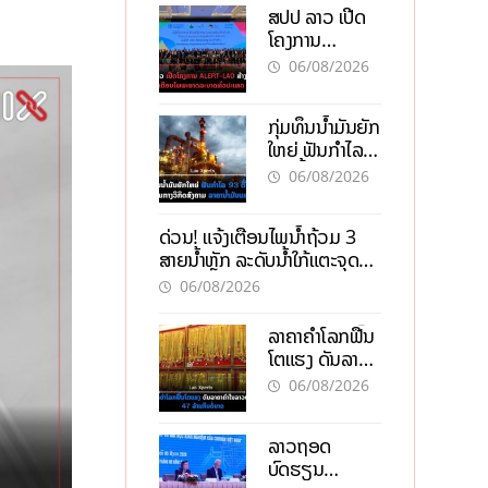
ສປປ ລາວ ເປີດ
ໂຄງການ
ALERT-LAO
06/08/2026
ສ້າງຕາໜ່າງ
ເຕືອນໄພພະຍາດ
ກຸ່ມທຶນນ້ຳມັນຍັກ
ລະບາດທົ່ວ
ໃຫຍ່ ຟັນກຳໄລ
ປະເທດ
93 ຕື້ໂດລາ
06/08/2026
ທ່າມກາງວິກິດ
ສົງຄາມ ລາຄາ
ດ່ວນ! ແຈ້ງເຕືອນໄພນໍ້າຖ້ວມ 3
ນໍ້າມັນແພງ
ສາຍນໍ້າຫຼັກ ລະດັບນໍ້າໃກ້ແຕະຈຸດ
ອັນຕະລາຍ
06/08/2026
ລາຄາຄຳໂລກຟື້ນ
ໂຕແຮງ ດັນລາຄາ
ຄຳໃນລາວທະລຸ
06/08/2026
47 ລ້ານກີບຕໍ່
ບາດ
ລາວຖອດ
ບົດຮຽນ