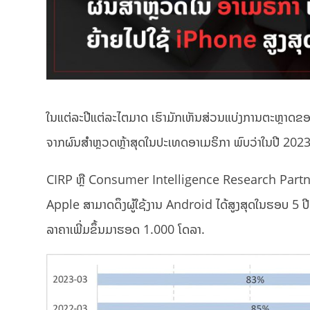
ໃນແຕ່ລະປີແຕ່ລະໄຕມາດ ເຮົາມັກເຫັນສ່ວນແບ່ງການຕະຫຼາດຂ
ຈາກຜົນສຳຫຼວດຫຼ້າສຸດໃນປະເທດອາເມຣິກາ ພົບວ່າໃນປີ 2023 ມີ
CIRP ຫຼື Consumer Intelligence Research Partners 
Apple ສາມາດດຶງຜູ້ໃຊ້ງານ Android ໄດ້ສູງສຸດໃນຮອບ 5 ປ
ລາຄາເພີ່ມຂຶ້ນມາຮອດ 1.000 ໂດລາ.