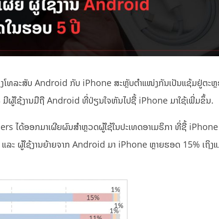
ອງໂທລະສັບ Android ກັບ iPhone ສະຫຼັບຕຳແໜ່ງກັນເປັນແຊ້ມຢູ່ຕະຫຼ
ຜູ້ໃຊ້ງານມືຖື Android ທີ່ປ່ຽນໃຈຫັນໄປຊື້ iPhone ມາໃຊ້ເພີ່ມຂຶ້ນ.
ໄດ້ອອກມາເຜີຍຜົນສຳຫຼວດຜູ້ໃຊ້ໃນປະເທດອາເມຣິກາ ທີ່ຊື້ iPhone 
ີ ແລະ ຜູ້ໃຊ້ງານຍ້າຍຈາກ Android ມາ iPhone ຫຼາຍຮອດ 15% ເຖິງແມ