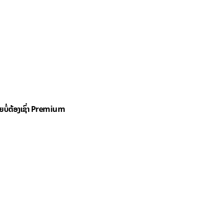
ດຍບໍ່ຕ້ອງເຊົ່າ Premium