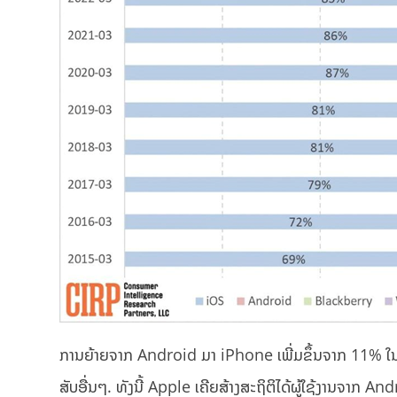
ການຍ້າຍຈາກ Android ມາ iPhone ເພີ່ມຂຶ້ນຈາກ 11% ໃນ
ສັບອື່ນໆ. ທັງນີ້ Apple ເຄີຍສ້າງສະຖິຕິໄດ້ຜູ້ໃຊ້ງານຈາກ 