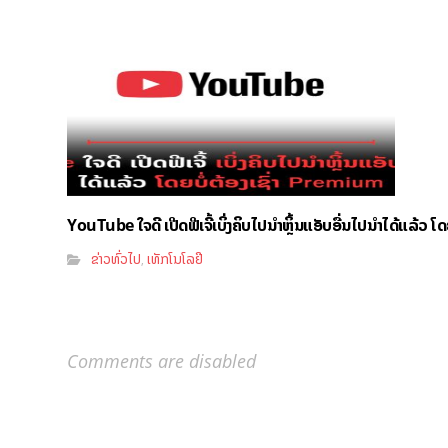
YouTube ໃຈດີ ເປີດຟີເຈີ້ເບິ່ງຄິບໄປນຳຫຼິ້ນແອັບອື່ນໄປນຳໄດ້ແລ້ວ ໂ
ຂ່າວທົ່ວໄປ
ເທັກໂນໂລຢີ
,
Comments are disabled