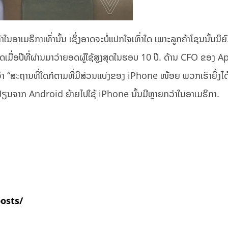
້າໃນອາເມຣິກາເທົ່ານັ້ນ ເຊິ່ງອາດຈະບໍ່ແປກໃຈເທົ່າໃດ ເພາະລູກຄ້າໂຊນນັ້ນນິຍົ
ດເມື່ອປີທີ່ຜ່ານມາວ່າຍອດຜູ້ໃຊ້ສູງສຸດໃນຮອບ 10 ປີ. ດ້ານ CFO ຂອງ A
“ສະຖານທີ່ໃດກໍຕາມທີ່ມີສ່ວນແບ່ງຂອງ iPhone ໜ້ອຍ ພວກເຮົາຍິ່ງໄດ
ານທີ່ປ່ຽນຈາກ Android ຍ້າຍໄປໃຊ້ iPhone ນັ້ນມີຫຼາຍກວ່າໃນອາເມຣິກາ.
posts/