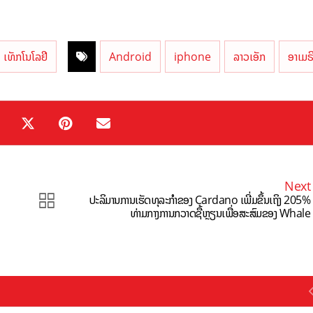
ເທັກໂນໂລຢີ
Android
iphone
ລາວເອັກ
ອາເມຣ
Next
ປະລິມານການເຮັດທຸລະກຳຂອງ Cardano ເພີ່ມຂຶ້ນເຖິງ 205%
ທ່າມກາງການກວາດຊື້ຫຼຽນເພື່ອສະສົມຂອງ Whale