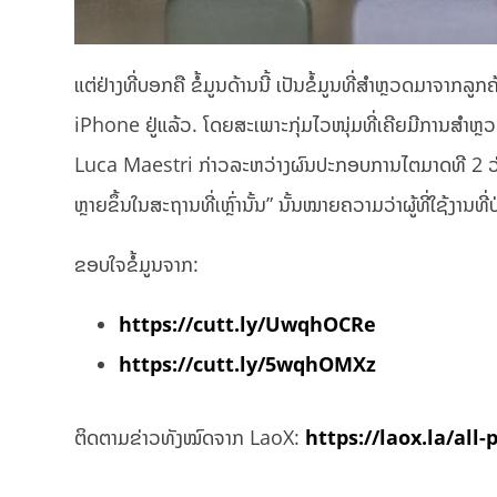
ແຕ່ຢ່າງທີ່ບອກຄື ຂໍ້ມູນດ້ານນີ້ ເປັນຂໍ້ມູນທີ່ສຳຫຼວດມາຈາກລູກຄ
iPhone ຢູ່ແລ້ວ. ໂດຍສະເພາະກຸ່ມໄວໜຸ່ມທີ່ເຄີຍມີການສຳຫຼວ
Luca Maestri ກ່າວລະຫວ່າງຜົນປະກອບການໄຕມາດທີ 2 ວ່າ 
ຫຼາຍຂຶ້ນໃນສະຖານທີ່ເຫຼົ່ານັ້ນ” ນັ້ນໝາຍຄວາມວ່າຜູ້ທີ່ໃຊ້ງ
ຂອບໃຈຂໍ້ມູນຈາກ:
https://cutt.ly/UwqhOCRe
https://cutt.ly/5wqhOMXz
ຕິດຕາມຂ່າວທັງໝົດຈາກ LaoX:
https://laox.la/all-