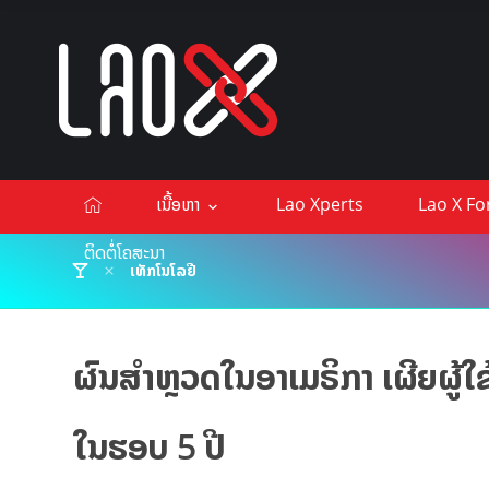
ເນື້ອຫາ
Lao Xperts
Lao X F
ຕິດຕໍ່ໂຄສະນາ
ເທັກໂນໂລຢີ
ຜົນສຳຫຼວດໃນອາເມຣິກາ ເຜີຍຜູ້ໃ
ໃນຮອບ 5 ປີ