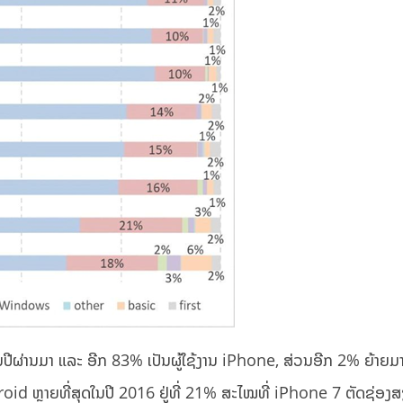
ປີຜ່ານມາ ແລະ ອີກ 83% ເປັນຜູ້ໃຊ້ງານ iPhone, ສ່ວນອີກ 2% ຍ້າຍ
Android ຫຼາຍທີ່ສຸດໃນປີ 2016 ຢູ່ທີ່ 21% ສະໄໝທີ່ iPhone 7 ຕັດຊ່ອງ