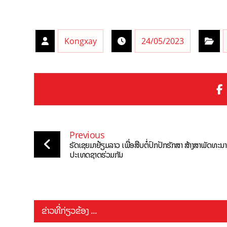
Kongxay
24/05/2023
Previous
ຣັດເຊຍມາຢ້ຽມລາວ ເພື່ອສືບຕໍ່ປົກປັກຮັກສາ ສ້າງສາພັດທະນາ
ປະເທດຊາດຮ່ວມກັນ
ຂ່າວທີ່ກ່ຽວຂ້ອງ ...