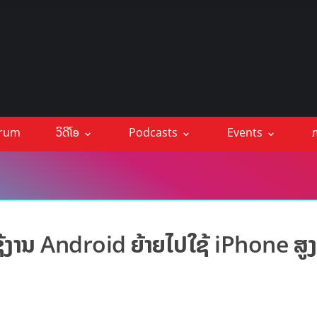
orum
ວິດີໂອ
Podcasts
Events
ກ
ຊ້ງານ Android ຍ້າຍໄປໃຊ້ iPhone ສູງ