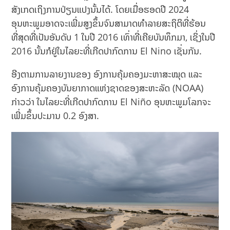
ສັງເກດເຖິງການປ່ຽນແປງນັ້ນໄດ້. ໂດຍເມື່ອຮອດປີ 2024
ອຸນຫະພູມອາດຈະເພີ່ມສູງຂຶ້ນຈົນສາມາດທຳລາຍສະຖິຕິທີ່ຮ້ອນ
ທີ່ສຸດທີ່ເປັນອັນດັບ 1 ໃນປີ 2016 ເທົ່າທີ່ເຄີຍບັນທຶກມາ, ເຊິ່ງໃນປີ
2016 ນັ້ນກໍຢູ່ໃນ​​ໄລຍະທີ່ເກີດປາກົດການ El Nino ເຊັ່ນກັນ.
ອີງຕາມການລາຍງານຂອງ ອົງການຄຸ້ມຄອງມະຫາສະໝຸດ ​ແລະ
ອົງການ​ຄຸ້ມ​ຄອງ​ບັນຍາກາດ​ແຫ່ງ​ຊາດ​ຂອງ​ສະຫະລັດ (NOAA)
ກ່າວ​ວ່າ ​ໃນ​ໄລຍະທີ່ເກີດປາກົດການ El Niño ອຸນຫະພູມໂລກຈະ
ເພີ່ມຂຶ້ນປະມານ 0.2 ອົງສາ.