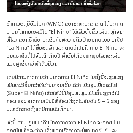
ອົງການອຸຕຸນິຍົມໂລກ (WMO) ຂອງສະຫະປະຊາຊາດ ໄດ້ປະກາດ
ວ່າປາກົດການເອລນີໂຢ “El Niño” ໄດ້ເລີ່ມຕົ້ນຂຶ້ນແລ້ວ. ຫຼັງຈາກ
ທີ່ໂລກຂອງເຮົາຕ້ອງປະເຊີນກັບສະພາບດິນຟ້າອາກາດແບບ ລານີຢາ
“La Niña” ໄດ້ສິ້ນສຸດລົງ ແລະ ຄາດວ່າປາກົດການ El Niño ຈະ
ຮຸນແຮງສືບຕໍ່ໄປຈົນເຖິງທ້າຍປີ ສົ່ງຜົນໃຫ້ອຸນຫະພູມໂລກສະເລ່ຍ
ແມ່ນສູງຂຶ້ນກວ່າທີ່ເຄີຍມີມາ.
ໂດຍມີການຄາດການວ່າ ປາກົດການ El Niño ໃນຄັ້ງນີ້ຈະຮຸນແຮງ
ເພີ່ມທະວີຂຶ້ນກວ່າທີ່ຜ່ານມາຈົນເອີ້ນໄດ້ວ່າ ເປັນຊຸບເປີ້ເອລນີໂຢ
(Super El Niño) ເຮັດໃຫ້ປີນີ້ມີອຸນຫະພູມເພີ່ມຂຶ້ນສູງກວ່າປີ
ກ່ອນ ແລະ ອາດກາຍເປັນປີທີ່ຮ້ອນທີ່ສຸດໃນອັນດັບ 5 – 6 ຂອງ
ປະຫວັດສາດຕັ້ງແຕ່ມີການບັນທຶກມາ.
ທັງນີ້ ການປ່ຽນແປງດິນຟ້າອາກາດຈາກ El Niño ຈະຄ່ອຍເປັນ
ຄ່ອຍໄປເທື່ອລະກ້າວ ເຊິ່ງພວກເຮົາອາດຈະບໍ່ສາມາດຮັບຮູ້ ແລະ