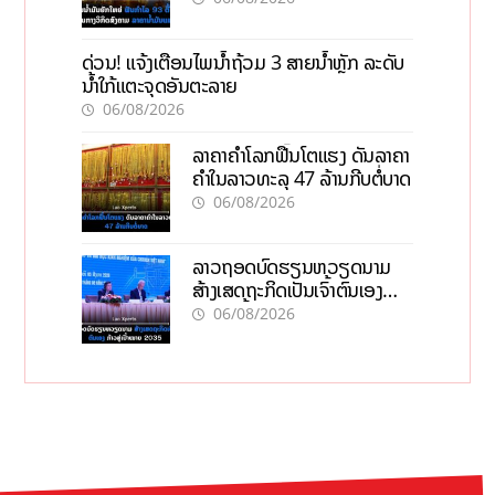
ດ່ວນ! ແຈ້ງເຕືອນໄພນໍ້າຖ້ວມ 3 ສາຍນໍ້າຫຼັກ ລະດັບ
ນໍ້າໃກ້ແຕະຈຸດອັນຕະລາຍ
06/08/2026
ລາຄາຄຳໂລກຟື້ນໂຕແຮງ ດັນລາຄາ
ຄຳໃນລາວທະລຸ 47 ລ້ານກີບຕໍ່ບາດ
06/08/2026
ລາວຖອດບົດຮຽນຫວຽດນາມ
ສ້າງເສດຖະກິດເປັນເຈົ້າຕົນເອງ
ກ້າວສູ່ເປົ້າໝາຍ 2035
06/08/2026