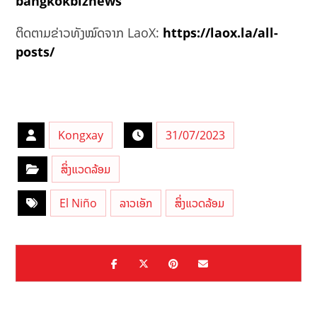
bangkokbiznews
ຕິດຕາມຂ່າວທັງໝົດຈາກ LaoX:
https://laox.la/all-
posts/
Kongxay
31/07/2023
ສິ່ງແວດລ້ອມ
El Niño
ລາວເອັກ
ສິ່ງແວດລ້ອມ