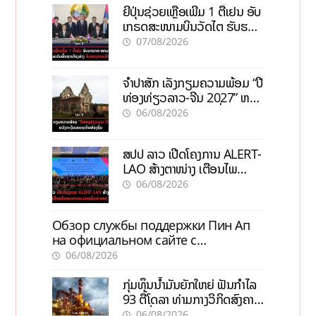
ຍີ່ປຸ່ນຊ່ວຍເຫຼືອເພີ່ມ 1 ຕື້ເຢນ ອັບ
ເກຣດສະໜາມບິນວັດໄຕ ຮັບຮອງ
ການເຕີບໂຕ
07/08/2026
ຈຳປາສັກ ເລັ່ງກຽມຄວາມພ້ອມ “ປີ
ທ່ອງທ່ຽວລາວ-ຈີນ 2027” ຫວັງ
ກະຕຸ້ນເສດຖະກິດທ້ອງຖິ່ນ
06/08/2026
ສປປ ລາວ ເປີດໂຄງການ ALERT-
LAO ສ້າງຕາໜ່າງ ເຕືອນໄພ
ພະຍາດລະບາດທົ່ວປະເທດ
06/08/2026
Обзор службы поддержки Пин Ап
на официальном сайте с
актуальной информацией
06/08/2026
ກຸ່ມທຶນນ້ຳມັນຍັກໃຫຍ່ ຟັນກຳໄລ
93 ຕື້ໂດລາ ທ່າມກາງວິກິດສົງຄາມ
ລາຄານໍ້າມັນແພງ
06/08/2026