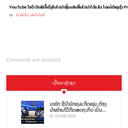
YouTube ໃຈດີ ເປີດຟີເຈີ້ເບິ່ງຄິບໄປນຳຫຼິ້ນແອັບອື່ນໄປນຳໄດ້ແລ້ວ ໂດຍບໍ່ຕ້ອງເຊົ່
ຂ່າວທົ່ວໄປ
ເທັກໂນໂລຢີ
,
Comments are disabled
ເນື້ອຫາຫຼ້າສຸດ
ນາຍົກ ຊີ້ນຳນັກທຸລະກິດໜຸ່ມ ຕ້ອງ
ນຳໜ້າແກ້ວິກິດເສດຖະກິດ ເນັ້ນດຶງ
ທຶນສາກົນ, ຫັນສູ່ດິຈິຕອນ
07/08/2026