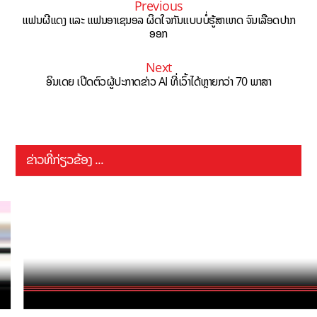
Previous
ແຟນຜີແດງ ແລະ ແຟນອາເຊນອລ ຜິດໃຈກັນແບບບໍ່ຮູ້ສາເຫດ ຈົນເລືອດປາກ
ອອກ
Next
ອິນເດຍ ເປີດຕົວຜູ້ປະກາດຂ່າວ AI ທີ່ເວົ້າໄດ້ຫຼາຍກວ່າ 70 ພາສາ
ຂ່າວທີ່ກ່ຽວຂ້ອງ ...