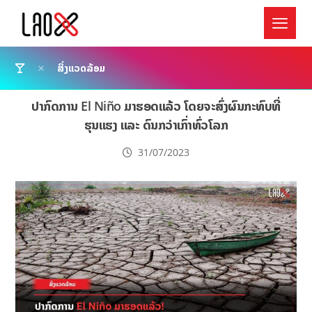
ສິ່ງແວດລ້ອມ
ປາກົດການ El Niño ມາຮອດແລ້ວ ໂດຍຈະສົ່ງຜົນກະທົບທີ່
ຮຸນແຮງ ແລະ ດົນກວ່າເກົ່າທົ່ວໂລກ
31/07/2023