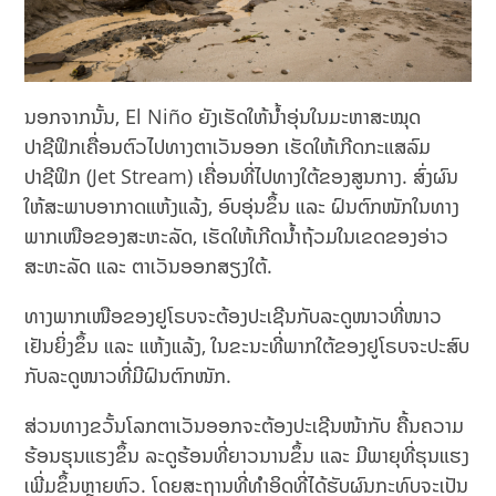
ນອກຈາກນັ້ນ, El Niño ຍັງເຮັດໃຫ້ນໍ້າອຸ່ນໃນມະຫາສະໝຸດ
ປາຊີຟິກເຄື່ອນຕົວໄປທາງຕາເວັນອອກ ເຮັດໃຫ້ເກີດກະແສລົມ
ປາຊີຟິກ (Jet Stream) ເຄື່ອນທີ່ໄປທາງໃຕ້ຂອງສູນກາງ. ສົ່ງຜົນ
ໃຫ້ສະພາບອາກາດແຫ້ງແລ້ງ, ອົບອຸ່ນຂຶ້ນ ແລະ ຝົນຕົກໜັກໃນທາງ
ພາກເໜືອຂອງສະຫະລັດ, ເຮັດໃຫ້ເກີດນ້ຳຖ້ວມໃນເຂດຂອງອ່າວ
ສະຫະລັດ ແລະ ຕາເວັນອອກສຽງໃຕ້.
ທາງພາກເໜືອຂອງຢູໂຣບຈະຕ້ອງປະເຊີນກັບລະດູໜາວທີ່ໜາວ
ເຢັນຍິ່ງຂຶ້ນ ແລະ ແຫ້ງແລ້ງ, ໃນຂະນະທີ່ພາກໃຕ້ຂອງຢູໂຣບຈະປະສົບ
ກັບລະດູໜາວທີ່ມີຝົນຕົກໜັກ.
ສ່ວນທາງຂວັ້ນໂລກຕາເວັນອອກຈະຕ້ອງປະເຊີນໜ້າກັບ ຄື້ນ​ຄວາມ​
ຮ້ອນ​ຮຸນແຮງ​ຂຶ້ນ​ ລະດູຮ້ອນທີ່ຍາວນານຂຶ້ນ ແລະ ​ມີ​ພາຍຸ​ທີ່​ຮຸນແຮງ
ເພີ່ມຂຶ້ນຫຼາຍຫົວ​. ໂດຍສະຖານທີ່ທໍາອິດທີ່ໄດ້ຮັບຜົນກະທົບຈະເປັນ