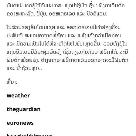
ບັນດາປະເທດຢູ່ໃກ້ກັບມະຫາສະໝຸດປາຊີຟິກເຊັ່ນ: ຝັ່ງຕາເວັນຕົກ
ຂອງສະຫະລັດ, ຍີ່ປຸ່ນ, ອອສເຕຣເລຍ ແລະ ນິວຊີແລນ.
ໃນສ່ວນຂອງ​ອິນ​ໂດ​ເນ​ເຊຍ ແລະ ອອສເຕຣເລຍມີທ່າອ່ຽງທີ່ຈະ
ປະສົບກັບສະພາບອາກາດທີ່ຮ້ອນ ແລະ ແຫ້ງແລ້ງກວ່າເມື່ອກ່ອນ
ແລະ ​ມີ​ຄວາມ​ເປັນ​ໄປ​ໄດ້​ທີ່​ຈະ​ເກີດ​ໄຟ​ໄໝ້ປ່າ​ຫຼາຍ​ຂຶ້ນ​. ລວມທັງຢູ່ໃນ
ແຖບອິນເດຍມີມໍລະສຸມລົດລົງ ເຊັ່ນດຽວກັນກັບອາຟຣິກາໃຕ້, ຈະມີ
ຝົນຕົກໜ້ອຍລົງ. ຕ່າງຈາກອາຟຣິກາຕາເວັນອອກອາດຈະມີຝົນຕົກ
ແລະ ນໍ້າຖ້ວມຫຼາຍ.
ທີ່ມາ:
weather
theguardian
euronews