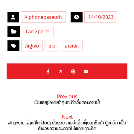
V.phonepaseuth
14/10/2023
Lao Xperts
ກຳປູເຈຍ
ລາວ
ລາວເອັກ
Previous
ເປັນຫຍັງໄອເດຍດີໆມັກເກີດຂຶ້ນຕອນອາບນ້ຳ
Next
ລັດຖະບານ ເລັ່ງແກ້ໄຂ-ປັບປຸງ ຂັ້ນຂອດ ການນຳເຂົ້າ-ສົ່ງອອກສິນຄ້າ ຢູ່ທ່າບົກ ເພື່ອ
ອຳນວຍຄວາມສະດວກໃຫ້ພາກທຸລະກິດ