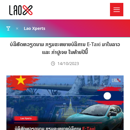
Lao Xperts
ບໍລິສັດຫວຽດນາມ ກຽມຂະຫຍາຍບໍລິການ E-Taxi ມາໃນລາວ
ແລະ ກຳປູເຈຍ ໃນທ້າຍປີນີ້
14/10/2023