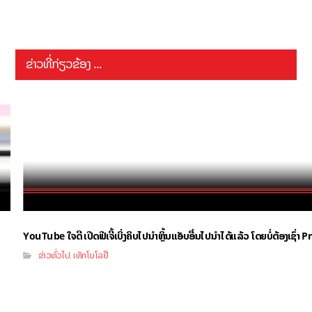
ຂ່າວທີ່ກ່ຽວຂ້ອງ ...
YouTube ໃຈດີ ເປີດຟີເຈີ້ເບິ່ງຄິບໄປນຳຫຼິ້ນແອັບອື່ນໄປນຳໄດ້ແລ້ວ ໂດຍບໍ່ຕ້ອງເຊົ່
ຂ່າວທົ່ວໄປ
ເທັກໂນໂລຢີ
,