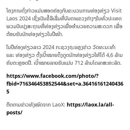
ໂຄງການດັ່ງກ່າວແມ່ນສອດຄ່ອງກັບຂະບວນການທ່ອງທ່ຽວ Visit
Laos 2024 ເຊິ່ງເປັນຂໍ້ລິເລີ່ມທີ່ບັນດາແຂວງຕ່າງໆໃນທົ່ວປະເທດ
ພວມປັບປຸງສະຖານທີ່ທ່ອງທ່ຽວເພື່ອອໍານວຍຄວາມສະດວກ ເພື່ອ
ຕ້ອນຮັບນັກທ່ອງທ່ຽວໃນປີໜ້າ.
ໃນປີທ່ອງທ່ຽວລາວ 2024 ກະຊວງຖະແຫຼງຂ່າວ ວັດທະນະທຳ
ແລະ ທ່ອງທ່ຽວ ຕັ້ງເປົ້າໝາຍດຶງດູດນັກທ່ອງທ່ຽວໃຫ້ໄດ້ 4,6 ລ້ານ
ຄົນຕະຫຼອດປີ. ເປົ້າໝາຍລາຍຮັບແມ່ນ 712 ລ້ານໂດລາສະຫະລັດ.
https://www.facebook.com/photo/?
fbid=716346453852544&set=a.36416161240436
5
ຕິດຕາມຂ່າວທັງໝົດຈາກ LaoX:
https://laox.la/all-
posts/