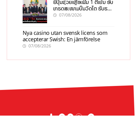
ຍີ່ປຸ່ນຊ່ວຍເຫຼືອເພີ່ມ 1 ຕື້ເຢນ ອັບ
ເກຣດສະໜາມບິນວັດໄຕ ຮັບຮອງ
ການເຕີບໂຕ
07/08/2026
Nya casino utan svensk licens som
accepterar Swish: En jämförelse
07/08/2026