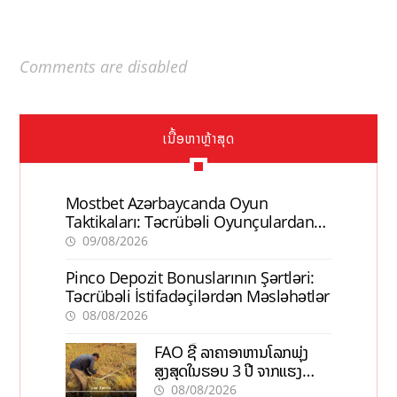
Comments are disabled
ເນື້ອຫາຫຼ້າສຸດ
Mostbet Azərbaycanda Oyun
Taktikaları: Təcrübəli Oyunçulardan
İpuçları
09/08/2026
Pinco Depozit Bonuslarının Şərtləri:
Təcrübəli İstifadəçilərdən Məsləhətlər
08/08/2026
FAO ຊີ້ ລາຄາອາຫານໂລກພຸ່ງ
ສູງສຸດໃນຮອບ 3 ປີ ຈາກແຮງ
ກົດດັນຂອງສົງຄາມ, El nino
08/08/2026