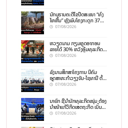
ນັກບູຮານຄະດີໄຂປິດສະໜາ “ທົ່ງ
ໄຫຫີນ” ຫຼັງພົບໂຄງກະດູກ 37
ຄົນໃນຫີນຍັກ
07/08/2026
ຫວຽດນາມ ກຽມຫຼຸດອາກອນ
ລາຍໄດ້ 30% ຫວັງອູ້ມທຸລະກິດ
ຂະໜາດນ້ອຍ ແລະ ຈຸນລະ
07/08/2026
ວິສາຫະກິດ
ລົງນາມສຶກສາໂຄງການ ນິຄົມ
ອຸດສາຫະກຳວຽງຈັນ-ໄຊທານີ ຕັ້ງ
ເປົ້າດຶງທຶນ 150 ລ້ານໂດລາ, ສ້າງ
07/08/2026
ວຽກ 5.000 ຕຳແໜ່ງ
ນາຍົກ ຊີ້ນຳນັກທຸລະກິດໜຸ່ມ ຕ້ອງ
ນຳໜ້າແກ້ວິກິດເສດຖະກິດ ເນັ້ນດຶງ
ທຶນສາກົນ, ຫັນສູ່ດິຈິຕອນ
07/08/2026