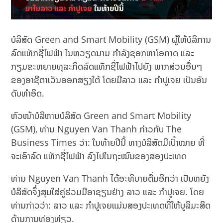
ບໍລິສັດ Green and Smart Mobility (GSM) ຜູ້ໃຫ້ບໍລິການ
ລົດແທັກຊີ່ໄຟຟ້າ ໃນຫວຽດນາມ ກໍາລັງຊອກຫາໂອກາດ ແລະ
ກຽມຂະຫຍາຍທຸລະກິດລົດແທັກຊີ່ໄຟຟ້າໄປຍັງ ພາກສ່ວນອື່ນໆ
ຂອງອາຊີຕາເວັນອອກສຽງໃຕ້ ໂດຍມີລາວ ແລະ ກຳປູເຈຍ ເປັນອັນ
ດັບທໍາອິດ.
ຫົວໜ້າ​ບໍລິຫານ​ບໍລິສັດ Green and Smart Mobility
(GSM), ທ່ານ Nguyen Van Thanh ກ່າວກັບ The
Business Times ວ່າ: ໃນທ້າຍປີນີ້ ທາງບໍລິສັດມີເປົ້າໝາຍ ທີ່
ຈະເອົາລົດ ແທັກຊີ່ໄຟຟ້າ ລົງໄປໃນຖະໜົນຂອງສອງປະເທດ
ທ່ານ Nguyen Van Thanh ໄດ້ອະທິບາຍຕື່ມອີກວ່າ ເປັນຫຍັງ
ບໍລິສັດຈຶ່ງສຸມໃສ່ຄູ່ຮ່ວມມືອາຊຽນຢ່າງ ລາວ ແລະ ກຳປູເຈຍ. ໂດຍ
ທ່ານ​ກ່າວ​ວ່າ: ລາວ ​ແລະ ​ກຳປູ​ເຈຍ​ແມ່ນ​ສອງ​ປະ​ເທດ​ທີ່​ໃຫ້​ບູລິມະສິດ​
ດ້ານ​ການທ່ອງທ່ຽວ.