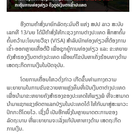
ອີງຕາມຄຳສັ່ງນາຍົກລັດຖະມົນຕີ ແຫ່ງ ສປປ ລາວ ສະບັບ
ເລກທີ 13/ນຍ ໄດ້ມີຄຳສັ່ງໃຫ້ກະຊວງການຕ່າງປະເທດ ສຶກສາຄົ້ນ
ຄົ້ນຄວ້ານະໂຍບາຍວີຊາ (VISA) ສໍາລັບນັກທ່ອງທ່ຽວທີ່ຕ້ອງການ
ເຂົ້າ-ອອກຫຼາຍເທື່ອຕໍ່ປີ ເພື່ອ​ຊຸກຍູ້​ການທ່ອງທ່ຽວ ​ແລະ ຂະຫຍາຍ​
ຄັງ​ສຳຮອງ​ເງິນຕາ​ຕ່າງປະ​ເທດ ເພື່ອແກ້ໄຂບັນຫາເຄັ່ງຮ້ອນທາງດ້ານ
ເສດຖະກິດການເງິນໃນປັດຈຸບັນ.
ໂດຍການເຄື່ອນໄຫວດັ່ງກ່າວ ເກີດຂຶ້ນທ່າມກາງຄວາມ
ພະຍາຍາມໃນການຂົນຂວາຍຫາແຫຼ່ງທຶນທີ່ເປັນເງິນຕາຕ່າງປະເທດ
ເພື່ອນຳມາຂະຫຍາຍຄັງສຳຮອງຂອງປະເທດໃຫ້ພຽງພໍ ທີ່ຈະສາມາດ
ນຳມາແຊກແຊງອັດຕາແລກປ່ຽນໃນປະເທດໄດ້ ໃຫ້ກັບມາສູ່ສະພາວະ
ປົກກະຕິໂດຍໄວ. ເຊິ່ງນີ້ ເປັນອີກໜຶ່ງໃນຫຼາຍມາດຕະການຂອງ
ລັດຖະບານ ທີ່ພະຍາຍາມຈະເລັ່ງແກ້ບັນຫາທາງດ້ານ ເສດຖະກິດ
ການເງິນ.