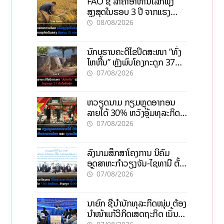
FAO ຊີ້ ລາຄາອາຫານໂລກພຸ່ງ
ສູງສຸດໃນຮອບ 3 ປີ ຈາກແຮງ
ກົດດັນຂອງສົງຄາມ, El nino
08/08/2026
ນັກບູຮານຄະດີໄຂປິດສະໜາ “ທົ່ງ
ໄຫຫີນ” ຫຼັງພົບໂຄງກະດູກ 37
ຄົນໃນຫີນຍັກ
07/08/2026
ຫວຽດນາມ ກຽມຫຼຸດອາກອນ
ລາຍໄດ້ 30% ຫວັງອູ້ມທຸລະກິດ
ຂະໜາດນ້ອຍ ແລະ ຈຸນລະ
07/08/2026
ວິສາຫະກິດ
ລົງນາມສຶກສາໂຄງການ ນິຄົມ
ອຸດສາຫະກຳວຽງຈັນ-ໄຊທານີ ຕັ້ງ
ເປົ້າດຶງທຶນ 150 ລ້ານໂດລາ, ສ້າງ
07/08/2026
ວຽກ 5.000 ຕຳແໜ່ງ
ນາຍົກ ຊີ້ນຳນັກທຸລະກິດໜຸ່ມ ຕ້ອງ
ນຳໜ້າແກ້ວິກິດເສດຖະກິດ ເນັ້ນດຶງ