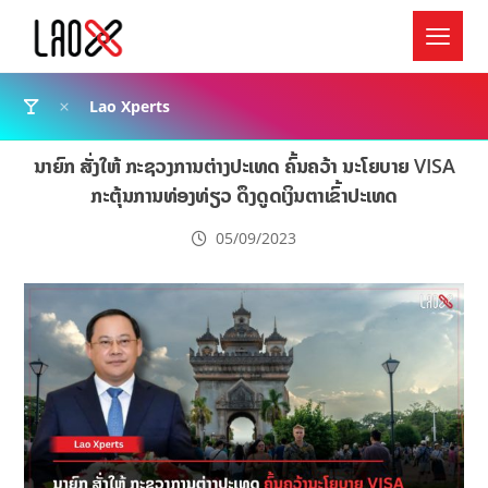
Lao Xperts
ນາຍົກ ສັ່ງໃຫ້ ກະຊວງການຕ່າງປະເທດ ຄົ້ນຄວ້າ ນະໂຍບາຍ VISA
ກະຕຸ້ນການທ່ອງທ່ຽວ ດຶງດູດເງິນຕາເຂົ້າປະເທດ
05/09/2023