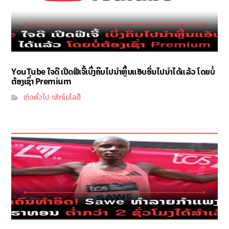
YouTube ໃຈດີ ເປີດຟີເຈີ້ເບິ່ງຄິບໄປນຳຫຼິ້ນແອັບອື່ນໄປນຳໄດ້ແລ້ວ ໂດຍບໍ່
ຕ້ອງເຊົ່າ Premium
ຂ່າວທົ່ວໄປ
ເທັກໂນໂລຢີ
,