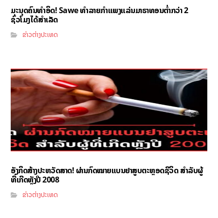
ມະນຸດຄົນທຳອິດ! Sawe ທຳລາຍກຳແພງແລ່ນມາຣາທອນຕ່ຳກວ່າ 2
ຊົ່ວໂມງໄດ້ສຳເລັດ
ຂ່າວຕ່າງປະເທດ
ອັງກິດສ້າງປະຫວັດສາດ! ຜ່ານກົດໝາຍແບນຢາສູບຕະຫຼອດຊີວິດ ສຳລັບຜູ້
ທີ່ເກີດຫຼັງປີ 2008
ຂ່າວຕ່າງປະເທດ