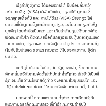
ເຊິ່ງຄຳສັ່ງດັ່ງກ່າວ ໄດ້ມອບໝາຍໃຫ້ ຮີບຮ້ອນຄົ້ນຄວ້າ
ນະໂຍບາຍວີຊາ (VISA) ສໍາລັບນັກທ່ອງທ່ຽວທີ່ຕ້ອງການເຂົ້າ-
ອອກຫຼາຍເທື່ອຕໍ່ປີ ແລະ ການໃຫ້ວີຊາ (VISA) ຝ່າຍດຽວ ໃຫ້
ປະເທດທີ່ຕ້ອງການດຶງເອົານັກທ່ອງທ່ຽວ; ນະໂຍບາຍກ່ຽວກັບສິ່ງ
ປຸກສ້າງ ໂດຍກໍານົດເປັນເຂດ ແລະ ເກັບຄ່າທໍານຽມທີ່ດິນກະສິກໍາ;
ພັດທະນາກົນໄກ ຕິດຕາມ ເພື່ອຄຸ້ມຄອງລາຍຮັບເງິນຕາຕ່າງປະເທດ
ຈາກການທ່ອງທ່ຽວ ແລະ ລາຍຮັບເງິນຕາຕ່າງປະເທດ ຈາກການສົ່ງ
ເງິນກັບຄືນປະເທດ ຂອງແຮງງານລາວ ທີ່ໄປອອກແຮງງານ ຢູ່ຕ່າງ
ປະເທດ.
ແຕ່ຢ່າງໃດກໍຕາມ ໃນປັດຈຸບັນ ຍັງຢູ່ລະຫວ່າງຂັ້ນຕອນການ
ສຶກສາຄົ້ນຄວ້າໃນການຈັດຕັ້ງປະຕິບັດຄຳສັ່ງດັ່ງກ່າວ ເຊິ່ງຍັງບໍ່ເປັນທີ່
ຊັດເຈນເທື່ອວ່ານະໂຍບາຍດັ່ງກ່າວ ຈະອອກມາໃນຮູບແບບໃດ ແລະ
ມີເງື່ອນໄຂໃຫ້ປະເທດໃດແດ່ທີ່ສາມາດຮັບສິດນະໂຍບາຍດັ່ງກ່າວໄດ້.
ນອກຈາກນີ້ ຄວາມພະຍາຍາມດັ່ງກ່າວ ອາດເອື່ອຍອີງກັບ
ແຜນການຂອງລັດຖະບານລາວ ທີ່ກຳລັງ ກະກຽມສໍາລັບປີ