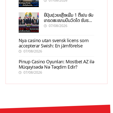
ທຶນສາກົນ, ຫັນສູ່ດິຈິຕອນ
07/08/2026
ຍີ່ປຸ່ນຊ່ວຍເຫຼືອເພີ່ມ 1 ຕື້ເຢນ ອັບ
ເກຣດສະໜາມບິນວັດໄຕ ຮັບຮອງ
ການເຕີບໂຕ
07/08/2026
Nya casino utan svensk licens som
accepterar Swish: En jämförelse
07/08/2026
Pinup Casino Oyunları: Mostbet AZ ilə
Müqayisədə Nə Təqdim Edir?
07/08/2026