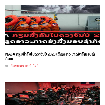
NASA ກຽມສົ່ງຄົນໄປດວງຈັນປີ 2028 ເຖິງຊຸດອາວະກາດຍັງສົ່ງມອບຊ້າ
ກໍຕາມ
ວິທະຍາສາດ
ເທັກໂນໂລຢີ
,