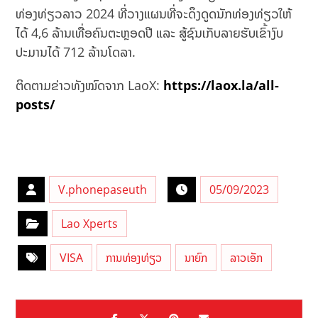
ທ່ອງທ່ຽວລາວ 2024 ທີ່ວາງແຜນທີ່ຈະດຶງດູດນັກທ່ອງທ່ຽວໃຫ້
ໄດ້ 4,6 ລ້ານເທື່ອຄົນຕະຫຼອດປີ ແລະ ສູ້ຊົນເກັບລາຍຮັບເຂົ້າງົບ
ປະມານໄດ້ 712 ລ້ານໂດລາ.
ຕິດຕາມຂ່າວທັງໝົດຈາກ LaoX:
https://laox.la/all-
posts/
V.phonepaseuth
05/09/2023
Lao Xperts
VISA
ການທ່ອງທ່ຽວ
ນາຍົກ
ລາວເອັກ