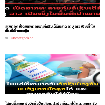
ສະຫະລັດ ເປີດສາກທະລາຍກຸ່ມຄໍເຊັນເຕີຂ້າມຊາດ ລະບຸ ລາວ ເປັນໜຶ່ງໃນ
ພື້ນທີ່ເປົ້າໝາຍຫຼັກ
Uncategorized
ໃຜແດ່ທີ່ສາມາດຮັບວັກຊີນປ້ອງກັນມະເຮັງປາກມົດລູກໄດ້ ແລະ ສາມາດຮັບ