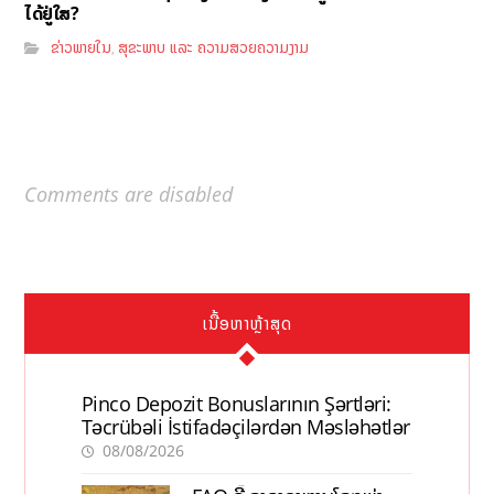
ໄດ້ຢູ່ໃສ?
ຂ່າວພາຍໃນ
ສຸຂະພາບ ແລະ ຄວາມສວຍຄວາມງາມ
,
Comments are disabled
ເນື້ອຫາຫຼ້າສຸດ
Pinco Depozit Bonuslarının Şərtləri:
Təcrübəli İstifadəçilərdən Məsləhətlər
08/08/2026