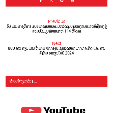
Previous
ຈີນ ແລະ ຊາ​ອຸ​ດີອາ​ຣະ​ເບຍເທຂາຍພັນທະບັດລັດຖະບານຂອງສະຫະລັດທີ່ຖືຄອງຢູ່
ລວມເປັນມູນຄ່າຫຼາຍກວ່າ 114 ຕື້ໂດລາ
Next
ສປປ ລາວ ກຽມເປັນເຈົ້າພາບ ຈັດກອງປະຊຸມສຸດຍອດພາກທຸລະກິດ ແລະ ການ
ລົງທຶນ ອາຊຽນໃນປີ 2024
ຂ່າວທີ່ກ່ຽວຂ້ອງ ...