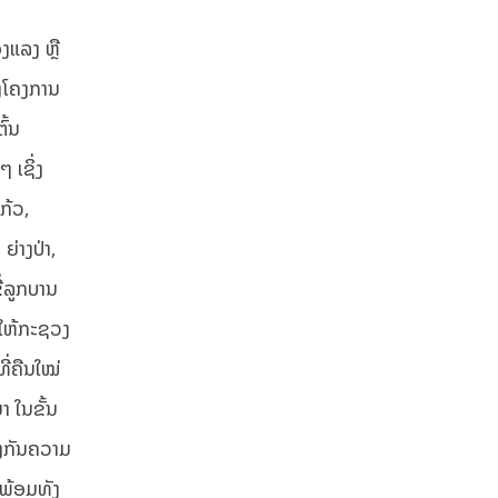
ງແລງ ຫຼື
່ງໂຄງການ
ົ້ນ
 ເຊິ່ງ
ກ້ວ,
ຍ່າງປ່າ,
ີ່ລູກບານ
ນ ໃຫ້ກະຊວງ
່ຄືນໃໝ່
າ ໃນຂັ້ນ
ອງກັນຄວາມ
 ພ້ອມທັງ