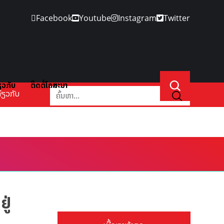
Facebook
Youtube
Instagram
Twitter
ຽວກັບ
ຕິດຕໍ່ໂຄສະນາ
່ຽວກັບ
ູ່