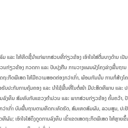
ມ ແລະ ໃຫ້ທິດຊີ້ນຳແກ່ພາກສ່ວນທີ່ກ່ຽວຂ້ອງ ເອົາໃຈໃສ່ຕື່ມບາງດ້ານ ເປັນຕ
ນກ່ຽວຂ້ອງ ກວດກາ ແລະ ປັບປຸງຄືນ ການວາງແຜນຜັງໂຄງລ່າງພື້ນຖານ 
ດຖະກິດພິເສດ ໃຫ້ມີຄວາມສອດຄ່ອງກວ່າເກົ່າ, ພ້ອມກັນນັ້ນ ການກໍ່ສ້າງໂຄງ
ອຮັບປະກັນການຄຸ້ມຄອງ ແລະ ນຳໃຊ້ພື້ນທີ່ໃນຕໍ່ໜ້າ ມີປະສິດທິພາບ ແລະ ປ
ລົງທຶນ ສົມທົບກັບແຂວງຄຳມ່ວນ ແລະ ພາກສ່ວນກ່ຽວຂ້ອງ ຄົ້ນຄວ້າ, ປັ
່າເກົ່າ ບົນພື້ນຖານຕາມທິດກະທັດຮັດ, ສົມເຫດສົມຜົນ, ລວມສູນ, ປະຢ
ຜົນ; ເອົາໃຈໃສ່ດຶງດູດການລົງທຶນ ເຂົ້າເຂດເສດຖະກິດພິເສດ ໃຫ້ຫຼາຍຂຶ້