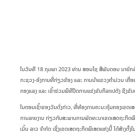
ໃນວັນທີ 18 ກຸມພາ 2023 ທ່ານ ສອນໄຊ ສີພັນດອນ ນາຍົກລັດຖ
ກະຊວງ-ອົງການທີ່ກ່ຽວຂ້ອງ ແລະ ການນຳແຂວງຄຳມ່ວນ ເຄື່ອ
ກອງແລງ ແລະ ເຂົ້າຮ່ວມພິທີປິດການແຂ່ງຂັນກິລາເປຕັງ ຊິງຂັນ
ໃນຕອນເຊົ້າຂອງວັນດັ່ງກ່າວ, ທີ່ຫ້ອງການຄະນະຄຸ້ມຄອງເຂດ
ການລາຍງານ ກ່ຽວກັບສະພາບການພັດທະນາເຂດເສດຖະກິດພິເສດ ແ
ເມັ້ນ ລາວ ຈຳກັດ ເຊິ່ງເຂດເສດຖະກິດພິເສດແຫ່ງນີ້ ໄດ້ສ້າງຕັ້ງ