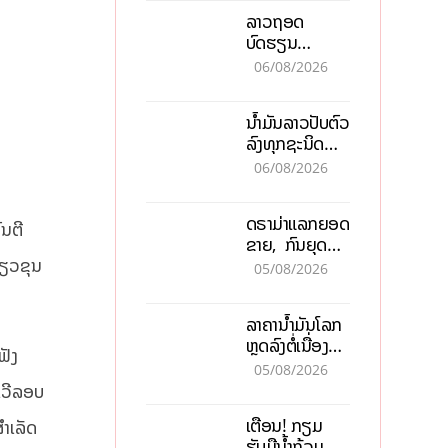
ບາດ
ລາວຖອດ
ບົດຮຽນ
ຫວຽດນາມ ສ້າງ
06/08/2026
ເສດຖະກິດເປັນ
ເຈົ້າຕົນເອງ ກ້າວສູ່
ນໍ້າມັນລາວປັບຕົວ
ເປົ້າໝາຍ 2035
ລົງທຸກຊະນິດ
ຕອບຮັບສັນຍານ
06/08/2026
ບວກຈາກຕະຫຼາດ
ໂລກ ແລະ ຊ່ອງ
ດຣາມ່າແລກຍອດ
ແຄບຮໍມູສ
ົນຕີ
ຂາຍ, ກົນຍຸດ
ການຕະຫຼາດສີ
່ຽວຂຸນ
05/08/2026
ເທົາ ຢາພິດ
ທຳລາຍທຸລະກິດ
ລາຄານ້ຳມັນໂລກ
ໄລຍະຍາວ
ຫຼຸດລົງຕໍ່ເນື່ອງ
ຟັງ
ຮັບສັນຍານບວກ
05/08/2026
ຊ່ອງແຄບຮໍມຸສ
ເວີລອບ
ຈັບຕາລາຄາໃນ
ເຕືອນ! ກຽມ
ສຳເລັດ
ລາວ
ຮັບມືນໍ້າຖ້ວມ