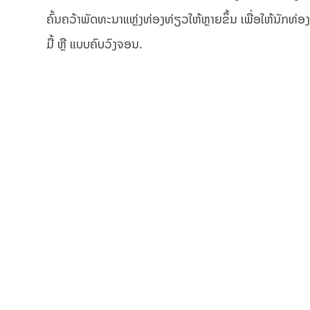
ຄົ້ນຄວ້າພັດທະນາແຫຼ່ງທ່ອງທ່ຽວໃຫ້ຫຼາຍຂຶ້ນ ເພື່ອໃຫ້ນັກທ
ມື້ ຫຼື ແບບຄົບວົງຈອນ.