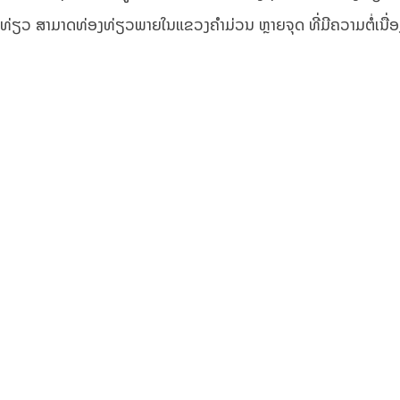
່ອງທ່ຽວ ສາມາດທ່ອງທ່ຽວພາຍໃນແຂວງຄຳມ່ວນ ຫຼາຍຈຸດ ທີ່ມີຄວາມຕໍ່ເນື່