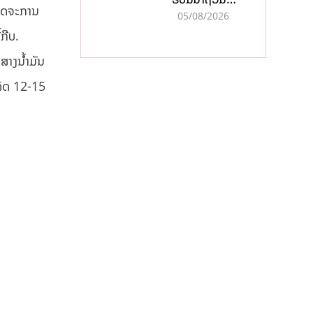
ກິດຈະການ
ກະທັນຫັນ-ດິນ
05/08/2026
ເຈື່ອນ ຫຼັງພາຍຸ
ກີບ.
ຝົນຍັງສືບຕໍ່ຕົກ
ໜັກທົ່ວປະເທດ
າງນໍ້າມັນ
ເລັດ 12-15