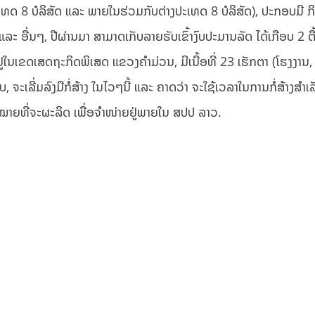
ທດ 8 ບໍລິສັດ ແລະ ພາຍໃນຮ່ວມກັບຕ່າງປະເທດ 8 ບໍລິສັດ), ປະກອບມີ 
ລະ ອື່ນໆ, ປີຜ່ານມາ ສາມາດເກັບລາຍຮັບເຂົ້າງົບປະມານລັດ ໄດ້ເກືອບ 2 ຕື້
່ໃນເຂດເສດຖະກິດພິເສດ ແຂວງຄຳມ່ວນ, ມີເນື້ອທີ່ 23 ເຮັກຕາ (ໂຮງງານ, ສ
ບ, ຈະເລີ່ມລົງມືກໍ່ສ້າງ ໃນໄວໆນີ້ ແລະ ຄາດວ່າ ຈະໃຊ້ເວລາໃນການກໍ່ສ້າງສຳ
້າໝາຍທີ່ຈະຜະລິດ ເພື່ອຈໍາໜ່າຍຢູ່ພາຍໃນ ສປປ ລາວ.