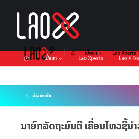
ເນື້ອຫາ
Lao Xperts
ເນື້ອຫາ
Lao Xperts
Lao X F
ຕິດຕໍ່ໂຄສະນາ
ຂ່າວພາຍໃນ
ນາຍົກລັດຖະມົນຕີ ເຄື່ອນໄຫວຊີ້