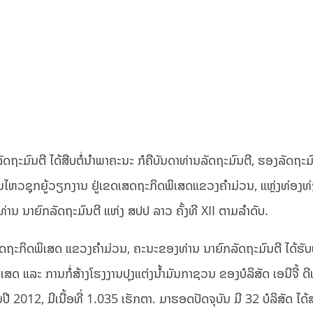
ະມົນຕີ ໄດ້ສືບຕໍ່ນໍາພາຄະນະ ກໍຄືບັນດາທ່ານລັດຖະມົນຕີ, ຮອງລັດຖະມ
ນໄຫວຊຸກຍູ້ວຽກງານ ຢູ່ເຂດເສດຖະກິດພິເສດແຂວງຄຳມ່ວນ, ແຫຼ່ງທ່ອງທ
ທ່ານ ນາຍົກລັດຖະມົນຕີ ແຫ່ງ ສປປ ລາວ ຄັ້ງທີ XII ຕາມລໍາດັບ.
ເສດຖະກິດພິເສດ ແຂວງຄຳມ່ວນ, ຄະນະຂອງທ່ານ ນາຍົກລັດຖະມົນຕີ ໄດ້ຮັບ
ລະ ການກໍ່ສ້າງໂຮງງານປຸງແຕ່ງນໍ້າມັນກາຊວນ ຂອງບໍລິສັດ ເອນີຈີ້ ດີ
ໃນປີ 2012, ມີເນື້ອທີ່ 1.035 ເຮັກຕາ. ມາຮອດປັດຈຸບັນ ມີ 32 ບໍລິສັດ ໄດ້