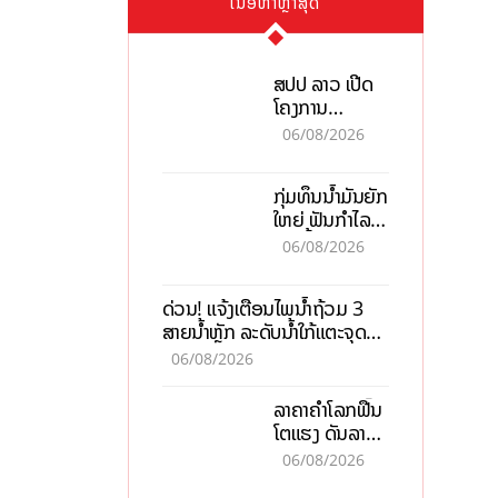
ເນື້ອຫາຫຼ້າສຸດ
ສປປ ລາວ ເປີດ
ໂຄງການ
ALERT-LAO
06/08/2026
ສ້າງຕາໜ່າງ
ເຕືອນໄພພະຍາດ
ກຸ່ມທຶນນ້ຳມັນຍັກ
ລະບາດທົ່ວ
ໃຫຍ່ ຟັນກຳໄລ
ປະເທດ
93 ຕື້ໂດລາ
06/08/2026
ທ່າມກາງວິກິດ
ສົງຄາມ ລາຄາ
ດ່ວນ! ແຈ້ງເຕືອນໄພນໍ້າຖ້ວມ 3
ນໍ້າມັນແພງ
ສາຍນໍ້າຫຼັກ ລະດັບນໍ້າໃກ້ແຕະຈຸດ
ອັນຕະລາຍ
06/08/2026
ລາຄາຄຳໂລກຟື້ນ
ໂຕແຮງ ດັນລາຄາ
ຄຳໃນລາວທະລຸ
06/08/2026
47 ລ້ານກີບຕໍ່