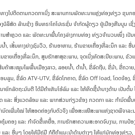
່ເດີນທາງໄປຕິດຕາມກວດກາເບິ່ງ ສະພາບການພັດທະນາແຫຼ່ງທ່ອງທ່ຽວ ຂຸນກອ
ິສັດ ລ້ານຊ້າງ ອິນທຣາໂຄໂປເຣຊັ່ນ ຈຳກັດຜູ້ດຽວ ຢູ່ເມືອງຫີນບູນ ເຊິ
ດການສໍາຫຼວດ ແລະ ພັດທະນາພື້ນໂຄງລ່າງການທ່ອງ ທ່ຽວຈຳນວນໜຶ່ງ ເປັນຕ
, ເສັ້ນທາງຍ່າງຊົມວິວ, ຮ້ານອາຫານ, ຮ້ານຂາຍເຄື່ອງທີ່ລະນຶກ ແລະ ອື່ນໆ
ຍເຄື່ອງທີ່ລະນຶກ, ສູນຮັກສາສຸຂະພາບ, ຈຸດເບິ່ງທັດສະນີຍະພາບ, ຂົວແ
າສະໝູນໄພພື້ນເມືອງລາວ, ລອຍນ້ຳ, ດຳນ້ຳ, ຂີ່ລົດຖີບ, ຂີ່ມ້າ, ຂີ່ຄວາຍ, 
ີ່ບອນລູນ, ຂີ່ລົດ ATV-UTV, ຂີ່ລົດໂກຄາດ, ຂີ່ລົດ Off load, ໂດດຈ້ອງ, ຂ
ນ ນາຍົກລັດຖະມົນຕີ ໄດ້ມີຄຳເຫັນໂອ້ລົມ ແລະ ໃຫ້ທິດຊີ້ນຳບາງດ້ານ ເປັນຕົ້
 ແລະ ສິ່ງແວດລ້ອມ ແລະ ພາກສ່ວນກ່ຽວຂ້ອງ ກວດກາ ແລະ ກຳນົດພື້ນທີ
ນົດເພີ່ມໃໝ່ ໃຫ້ສອດຄ່ອງກັບຕົວຈິງ ເພື່ອສະເໜີສະພາແຫ່ງຊາດພິຈາລະນ
ນ ການຄຸ້ມຄອງ ແລະ ກຳຈັດຂີ້ເຫຍື້ອ, ການຮັກສາຄວາມສະອາດຈົບງາມ, ການປ້
ະ ອື່ນໆ ໂດຍໃຫ້ມີຄູ່ມື ກໍຄືຄຳແນະນຳດ້ານຕ່າງໆ ໃຫ້ແກ່ນັກທ່ອງທ່ຽວ,