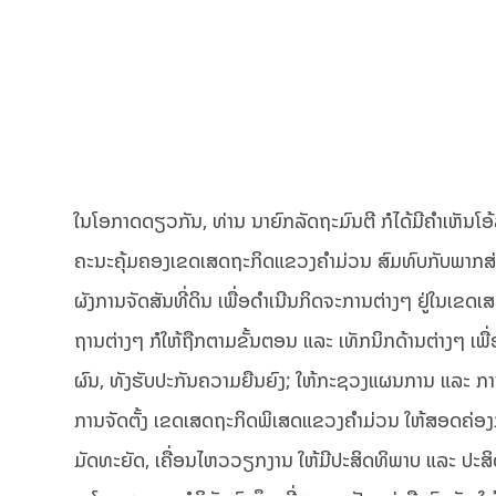
ໃນໂອກາດດຽວກັນ, ທ່ານ ນາຍົກລັດຖະມົນຕີ ກໍໄດ້ມີຄຳເຫັນໂອ້ລົ
ຄະນະຄຸ້ມຄອງເຂດເສດຖະກິດແຂວງຄຳມ່ວນ ສົມທົບກັບພາກສ່ວ
ຜັງການຈັດສັນທີ່ດິນ ເພື່ອດຳເນີນກິດຈະການຕ່າງໆ ຢູ່ໃນເຂດເສ
ຖານຕ່າງໆ ກໍໃຫ້ຖືກຕາມຂັ້ນຕອນ ແລະ ເທັກນິກດ້ານຕ່າງໆ ເພື່
ຜົນ, ທັງຮັບປະກັນຄວາມຍືນຍົງ; ໃຫ້ກະຊວງແຜນການ ແລະ ການ
ການຈັດຕັ້ງ ເຂດເສດຖະກິດພິເສດແຂວງຄຳມ່ວນ ໃຫ້ສອດຄ່ອງກວ
ມັດທະຍັດ, ເຄື່ອນໄຫວວຽກງານ ໃຫ້ມີປະສິດທິພາບ ແລະ ປະສິດທິ