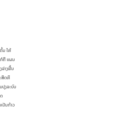
ົ້ນ ໃຫ້
ກໍຄື ແຜນ
ລ່າງພື້ນ
ະສິດທິ
ບປຸງລະບົບ
ັດ
ນເປັນກ້າວ