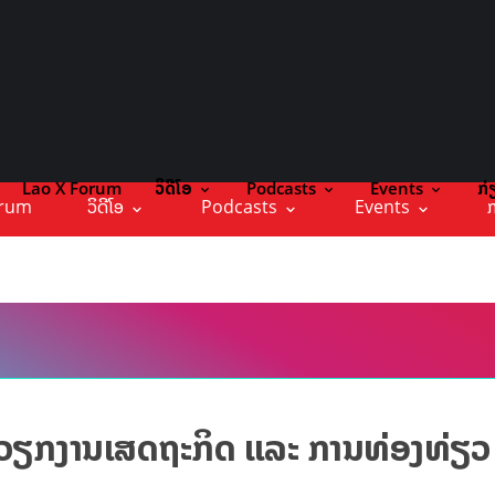
Lao X Forum
ວິດີໂອ
Podcasts
Events
ກ່
orum
ວິດີໂອ
Podcasts
Events
ກ
ນຳວຽກງານເສດຖະກິດ ແລະ ການທ່ອງທ່ຽວ ຢ