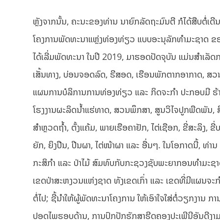
ຫຼັງຈາກນັ້ນ, ຄະນະຂອງທ່ານ ນາຍົກລັດຖະມົນຕີ ກໍໄດ້ສືບຕໍ
ໂຄງການພັດທະນາແຫຼ່ງທ່ອງທ່ຽວ ແບບອະນຸລັກທຳມະຊາດ ຂອງບໍລ
ໄດ້ເລີ່ມພັດທະນາ ໃນປີ 2019, ມາຮອດປັດຈຸບັນ ແມ່ນສໍາເລັ
ເສັ້ນທາງ, ບ່ອນຈອດລົດ, ຣີສອດ, ເຮືອນພັກຕາກອາກາດ, ສວນນໍ້າ
ແຜນການບໍລິການການທ່ອງທ່ຽວ ແລະ ກິດຈະກຳ ປະກອບມີ ຮ້ານຂາ
ໂຮງງານຜະລິດນ້ຳແຮ່ທາດ, ສວນພຶກສາ, ສູນວິໄຈປູກພືດພັນ, ສິນຄ້
ສຳຫຼວດຖ້ຳ, ຕັ້ງແຄ້ມ, ພາຍເຮືອຄາຢັກ, ໄຕ່ເຊືອກ, ຂີ່ສະລິງ, ຂ
ຍັກ, ຍິງປືນ, ປີນຜາ, ໄຕ່ໜ້າຜາ ແລະ ອື່ນໆ. ໃນໂອກາດນີ້, ທ່າ
ກະສິກຳ ແລະ ປ່າໄມ້ ສົມທົບກັບກະຊວງຊັບພະຍາກອນທຳມະຊາດ
ເຂດປ່າສະຫງວນແຫ່ງຊາດ ທັງເຂດເກົ່າ ແລະ ເຂດທີ່ມີແຜນຈະກຳ
ຕໍ່ໄປ; ຊີ້ນຳໃຫ້ຜູ້ພັດທະນາໂຄງການ ໃຫ້ເອົາໃຈໃສ່ຕໍ່ວຽກງາ
ປອດໄພຮອບດ້ານ, ການປົກປັກຮັກສາຮີດຄອງປະເພີນີອັນດີງາມ ແລ