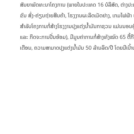
ສັນຍາພັດທະນາໂຄງການ (ພາຍໃນປະເທດ 16 ບໍລິສັດ, ຕ່າງປະເ
ຂົນ ສົ່ງ-ຄ່ຽນຖ່າຍສິນຄ້າ, ໂຮງງານຜະລິດເມັດຢາງ, ເກມໄຟຟ້າ ແ
ສຳລັບໂຄງການກໍ່ສ້າງໂຮງງານປຸງແຕ່ງນໍ້າມັນກາຊວນ ແມ່ນນອນຢູ
ແລະ ກິດຈະການປິ່ນອ້ອມ), ມີມູນຄ່າການກໍ່ສ້າງທັງໝົດ 65 ຕື້ກີ
ເດືອນ, ຄວາມສາມາດປຸງແຕ່ງນໍ້າມັນ 50 ລ້ານລິດ/ປີ ໂດຍມີເປົ