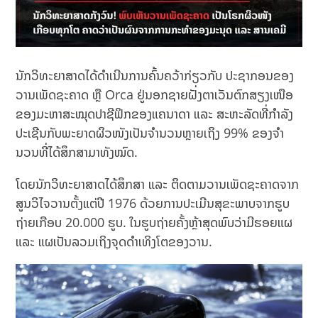
ນັກວິທະຍາສາດໄດ້ດໍາເນີນການຄົ້ນຄວ້າກ່ຽວກັບ ປະຊາກອນຂອງ
ວານເພັດຊະຄາດ ຫຼື Orca ຢູ່ນອກຊາຍຝັ່ງຕາເວັນຕົກສຽງເໜືອ
ຂອງມະຫາສະໝຸດປາຊີຟິກຂອງແຄນາດາ ແລະ ສະຫະລັດທີ່ກຳລັງ
ປະເຊີນກັບພະຍາດຜິວໜັງເປັນຈໍານວນຫຼາຍເຖິງ 99% ຂອງຈໍາ
ນວນທີ່ໄດ້ສຶກສາມາທັງໝົດ.
ໂດຍນັກວິທະຍາສາດໄດ້ສຶກສາ ແລະ ຕິດຕາມວານເພັດຊະຄາດຈາກ
ສູນວິໄຈວານຕັ້ງແຕ່ປີ 1976 ດ້ວຍການປະເມີນສຸຂະພາບຈາກຮູບ
ຖ່າຍເກືອບ 20.000 ຮູບ. ໃນຮູບຖ່າຍຄັ້ງຫຼ້າສຸດພົບວ່າມີຮອຍແຜ
ແລະ ແຜເປັນລວມເຖິງຈຸດດຳເທິງໂຕຂອງວານ.