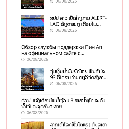
ກະຕຸ້ນເສດຖະກິດທ້ອງຖິ່ນ
06/08/2026
ສປປ ລາວ ເປີດໂຄງການ ALERT-
LAO ສ້າງຕາໜ່າງ ເຕືອນໄພ
ພະຍາດລະບາດທົ່ວປະເທດ
06/08/2026
Обзор службы поддержки Пин Ап
на официальном сайте с
актуальной информацией
06/08/2026
ກຸ່ມທຶນນ້ຳມັນຍັກໃຫຍ່ ຟັນກຳໄລ
93 ຕື້ໂດລາ ທ່າມກາງວິກິດສົງຄາມ
ລາຄານໍ້າມັນແພງ
06/08/2026
ດ່ວນ! ແຈ້ງເຕືອນໄພນໍ້າຖ້ວມ 3 ສາຍນໍ້າຫຼັກ ລະດັບ
ນໍ້າໃກ້ແຕະຈຸດອັນຕະລາຍ
06/08/2026
ລາຄາຄຳໂລກຟື້ນໂຕແຮງ ດັນລາຄາ