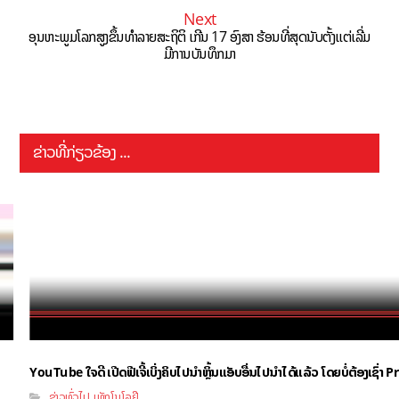
Next
ອຸນຫະພູມໂລກສູງຂຶ້ນທຳລາຍສະຖິຕິ ເກີນ 17​ ອົງສາ ຮ້ອນທີ່ສຸດນັບຕັ້ງແຕ່ເລີ່ມ
ມີການບັນທຶກມາ
ຂ່າວທີ່ກ່ຽວຂ້ອງ ...
YouTube ໃຈດີ ເປີດຟີເຈີ້ເບິ່ງຄິບໄປນຳຫຼິ້ນແອັບອື່ນໄປນຳໄດ້ແລ້ວ ໂດຍບໍ່ຕ້ອງເຊົ່
ຂ່າວທົ່ວໄປ
ເທັກໂນໂລຢີ
,