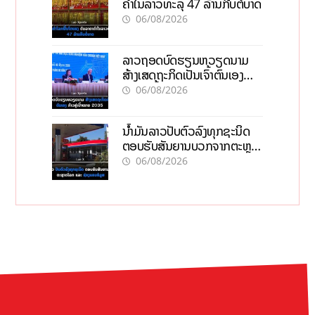
ຄຳໃນລາວທະລຸ 47 ລ້ານກີບຕໍ່ບາດ
06/08/2026
ລາວຖອດບົດຮຽນຫວຽດນາມ
ສ້າງເສດຖະກິດເປັນເຈົ້າຕົນເອງ
ກ້າວສູ່ເປົ້າໝາຍ 2035
06/08/2026
ນໍ້າມັນລາວປັບຕົວລົງທຸກຊະນິດ
ຕອບຮັບສັນຍານບວກຈາກຕະຫຼາດ
ໂລກ ແລະ ຊ່ອງແຄບຮໍມູສ
06/08/2026