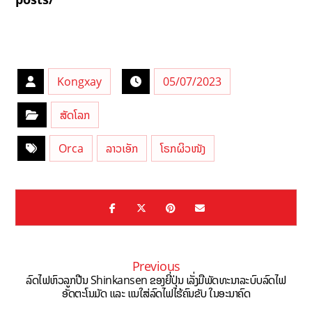
Kongxay
05/07/2023
ສັດໂລກ
Orca
ລາວເອັກ
ໂຣກຜິວໜັງ
Previous
ລົດໄຟຫົວລູກປືນ Shinkansen ຂອງຍີ່ປຸ່ນ ເລັ່ງມືພັດທະນາລະບົບລົດໄຟ
ອັດຕະໂນມັດ ແລະ ແນໃສ່ລົດໄຟໄຮ້ຄົນຂັບ ໃນອະນາຄົດ