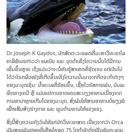
Dr.Joseph K Gaydos, ນັກສັດຕະວະແພດທີ່ມະຫາວິທະຍາໄລ
ຄາລິຟໍເນຍກ່າວວ່າ ແຜເປັນ ແລະ ຈຸດດຳເທິງໂຕວານນັ້ນໄດ້ມີການ
ເພີ່ມຂຶ້ນຫຼາຍ ເຖິງແມ່ນວ່າຈະບໍ່ທັນຮູ້ສາເຫດທີ່ຊັດເຈນ ແຕ່ເປັນໄປ
ໄດ້ວ່າໂຣກຜິວໜັງທີ່ເກີດຂຶ້ນເທິງໂຕວານນັ້ນມາຈາກກິດຈະກຳຕ່າງໆ
ຂອງມະນຸດເຊັ່ນ: ນໍ້າທະເລທີ່ຮ້ອນຂຶ້ນ, ເຊື້ອໄວຣັສກາຍພັນ, ມົນລະ
ພິດທາງເຄມີ ຫຼື ​ແມ່ນ​ແຕ່​ການ​ຂາດ​ແຄນ​ສະ​ບຽງ​ອາ​ຫານ​ເນື່ອງ​ຈາກ​
ການ​ຫາ​ປາ​ຫຼາຍ​ເກີນ​ໄປ​ຂອງ​ມະ​ນຸດ, ສົ່ງ​ຜົນ​ໃຫ້​ສານ​ອາ​ຫານ​ບໍ່​ພຽງ​ພໍ​
ເພື່ອ​ເສີມ​ສ້າງ​ຮ່າງ​ກາຍ ​ແລະ ​ພູມ​ຕ້ານ​ທານໃຫ້ແຂງແຮງ.
ສິ່ງນີ້ສ້າງຄວາມກັງວົນໃຫ້ແກ່ນັກວິທະຍາສາດ ເນື່ອງຈາກວ່າ Orca
ເປັນສາຍພັນຍ່ອຍທີ່ເຫຼືອບໍ່ຮອດ 75 ໂຕກຳລັງຕົກຢູ່ໃນອັນຕະລາຍ.