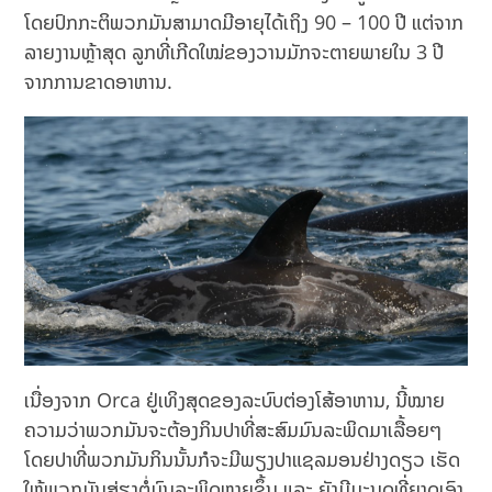
ໂດຍປົກກະຕິພວກມັນສາມາດມີອາຍຸໄດ້ເຖິງ 90 – 100 ປີ ແຕ່ຈາກ
ລາຍງານຫຼ້າສຸດ ລູກທີ່ເກີດໃໝ່ຂອງວານມັກຈະຕາຍພາຍໃນ 3 ປີ
ຈາກການຂາດອາຫານ.
ເນື່ອງຈາກ Orca ຢູ່ເທິງສຸດຂອງລະບົບຕ່ອງໂສ້ອາຫານ, ນີ້ໝາຍ
ຄວາມວ່າພວກມັນຈະຕ້ອງກິນປາທີ່ສະສົມມົນລະພິດມາເລື້ອຍໆ
ໂດຍປາທີ່ພວກມັນກິນນັ້ນກໍຈະມີພຽງປາແຊລມອນຢ່າງດຽວ ເຮັດ
ໃຫ້ພວກມັນສ່ຽງຕໍ່ມົນລະພິດຫຼາຍຂຶ້ນ ແລະ ຍັງມີມະນຸດທີ່ຍາດເອົາ