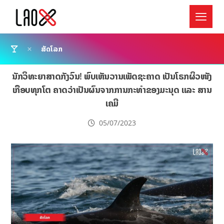
ສັດໂລກ
ນັກວິທະຍາສາດກັງວົນ! ພົບເຫັນວານເພັດຊະຄາດ ເປັນໂຣກຜິວໜັງ
ເກືອບທຸກໂຕ ຄາດວ່າເປັນຜົນຈາກການກະທຳຂອງມະນຸດ ແລະ ສານ
ເຄມີ
05/07/2023