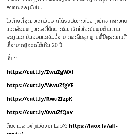
ອາຫານຂອງມັນໄປ.
ໃນທ້າຍທີ່ສຸດ, ພວກມັນອາດໄດ້ຮັບຜົນກະທົບຢ່າງໜັກຈາກສະພາບ
ແວດລ້ອມທາງທະເລທີ່ບໍ່ເໝາະສົມ, ເຮັດໃຫ້ລະບົບພູມຕ້ານທານ
ຂອງພວກມັນອ່ອນແອຈົນບໍ່ສາມາດຜະລິດລູກຫຼານທີ່ມີສຸຂະພາບດີ
ທີ່ສາມາດຢູ່ລອດໄດ້ເກີນ 20 ປີ.
ທີ່ມາ:
https://cutt.ly/ZwuZgWXI
https://cutt.ly/WwuZfgYE
https://cutt.ly/RwuZfzpK
https:
/
/cutt.ly/0wuZfQav
ຕິດຕາມຂ່າວທັງໝົດຈາກ LaoX:
https://laox.la/all-
posts/