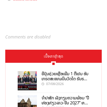
Comments are disabled
ເນື້ອຫາຫຼ້າສຸດ
ຍີ່ປຸ່ນຊ່ວຍເຫຼືອເພີ່ມ 1 ຕື້ເຢນ ອັບ
ເກຣດສະໜາມບິນວັດໄຕ ຮັບຮອງ
ການເຕີບໂຕ
07/08/2026
ຈຳປາສັກ ເລັ່ງກຽມຄວາມພ້ອມ “ປີ
ທ່ອງທ່ຽວລາວ-ຈີນ 2027” ຫວັງ