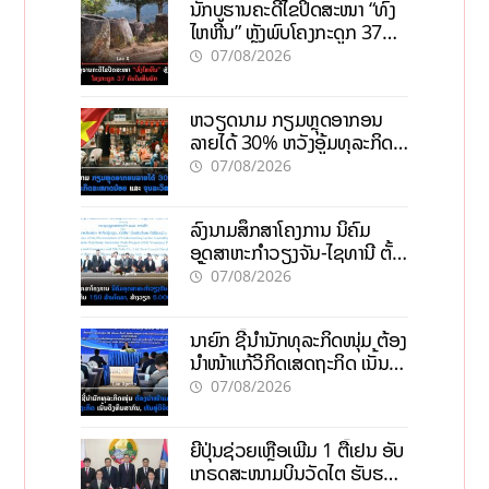
ນັກບູຮານຄະດີໄຂປິດສະໜາ “ທົ່ງ
ໄຫຫີນ” ຫຼັງພົບໂຄງກະດູກ 37
ຄົນໃນຫີນຍັກ
07/08/2026
ຫວຽດນາມ ກຽມຫຼຸດອາກອນ
ລາຍໄດ້ 30% ຫວັງອູ້ມທຸລະກິດ
ຂະໜາດນ້ອຍ ແລະ ຈຸນລະ
07/08/2026
ວິສາຫະກິດ
ລົງນາມສຶກສາໂຄງການ ນິຄົມ
ອຸດສາຫະກຳວຽງຈັນ-ໄຊທານີ ຕັ້ງ
ເປົ້າດຶງທຶນ 150 ລ້ານໂດລາ, ສ້າງ
07/08/2026
ວຽກ 5.000 ຕຳແໜ່ງ
ນາຍົກ ຊີ້ນຳນັກທຸລະກິດໜຸ່ມ ຕ້ອງ
ນຳໜ້າແກ້ວິກິດເສດຖະກິດ ເນັ້ນດຶງ
ທຶນສາກົນ, ຫັນສູ່ດິຈິຕອນ
07/08/2026
ຍີ່ປຸ່ນຊ່ວຍເຫຼືອເພີ່ມ 1 ຕື້ເຢນ ອັບ
ເກຣດສະໜາມບິນວັດໄຕ ຮັບຮອງ