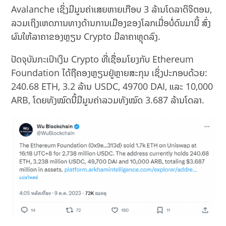
Avalanche ເຊິ່ງມີມູນຄ່າເສຍຫາຍເກືອບ 3 ລ້ານໂດລາດິຈິຕອນ,
ລວມເຖິງເຫດການທາງດ້ານການເມືອງຂອງໂລກເມື່ອບໍ່ດົນມານີ້ ສົ່ງ
ຜົນໃຫ້ລາຄາຂອງຫຼຽນ Crypto ມີລາຄາຫຼຸດລົງ.
ປັດຈຸບັນກະເປົາເງິນ Crypto ທີ່ເຊື່ອມໂຍງກັບ Ethereum
Foundation ໄດ້ຖືຄອງຫຼຽນຢູ່ຫຼາຍສະກຸນ ເຊິ່ງປະກອບດ້ວຍ:
240.68 ETH, 3.2 ລ້ານ USDC, 49700 DAI, ແລະ 10,000
ARB, ໂດຍທັງໝົດນີ້ມີມູນຄ່າລວມທັງໝົດ 3.687 ລ້ານໂດລາ.