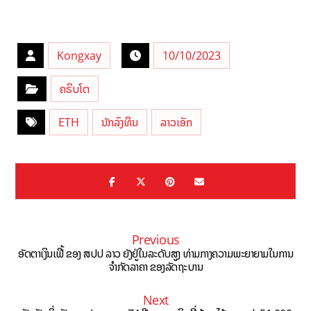
Kongxay
10/10/2023
ຄຣິບໂຕ
ETH
ນັກລົງທຶນ
ລາວເອັກ
Previous
ອັດຕາເງິນເຟີ້ ຂອງ ສປປ ລາວ ຍັງຢູ່ໃນລະດັບສູງ ທ່າມກາງຄວາມພະຍາຍາມໃນການ
ຈຳກັດລາຄາ ຂອງລັດຖະບານ
Next