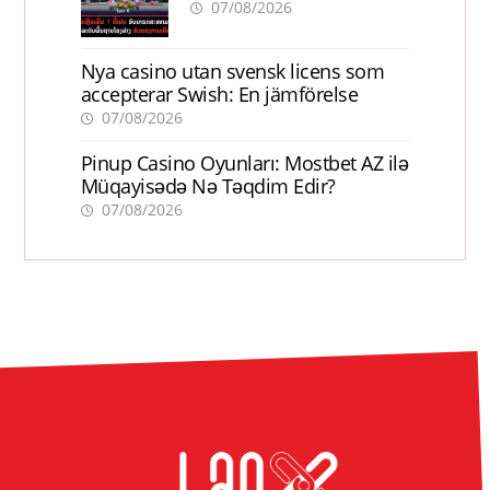
ການເຕີບໂຕ
07/08/2026
Nya casino utan svensk licens som
accepterar Swish: En jämförelse
07/08/2026
Pinup Casino Oyunları: Mostbet AZ ilə
Müqayisədə Nə Təqdim Edir?
07/08/2026