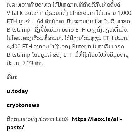
ໃນລະຫວ່າງທ້າຍອາທິດ ໄດ້ມີເຫດການທີ່ຄ້າຍຄືກັນເກີດຂຶ້ນຄື
Vitalik Buterin ຜູ້ຮ່ວມກໍ່ຕັ້ງ Ethereum ໄດ້ເທຂາຍ 1,000
ETH ມູນຄ່າ 1.64 ລ້ານໂດລາ ເປັນສະກຸນເງິນ fiat ໃນເວັບເທຣດ
Bitstamp, ເຊິ່ງນີ້ບໍ່ແມ່ນການຂາຍ ETH ພຽງຄັ້ງດຽວເທົ່ານັ້ນ.
ໃນໄລຍະສອງເດືອນທີ່ຜ່ານມາ, ໄດ້ມີການໂອນຫຼຽນ ETH ປະມານ
4,400 ETH ຈາກກະເປົາເງິນຂອງ Buterin ໄປຫາເວັບເທຣດ
Bitstamp ໂດຍມູນຄ່າຂອງ ETH ນີ້ທີ່ຖືກໂອນໄປນັ້ນມີມູນຄ່າຢູ
ປະມານ 7.23 ລ້ານ.
ທີ່ມາ:
u.today
cryptonews
ຕິດຕາມຂ່າວທັງໝົດຈາກ LaoX:
https://laox.la/all-
posts/