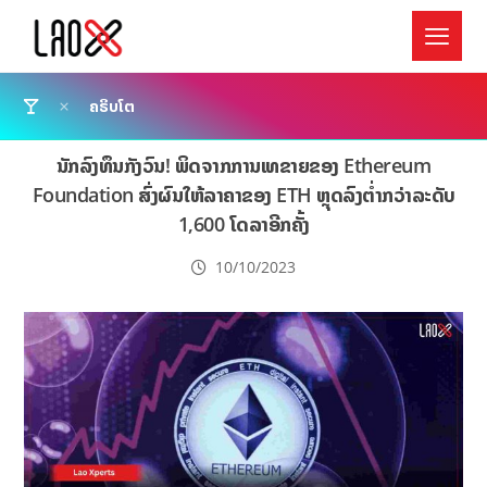
ຄຣິບໂຕ
ນັກລົງທຶນກັງວົນ! ພິດຈາກການເທຂາຍຂອງ Ethereum
Foundation ສົ່ງຜົນໃຫ້ລາຄາຂອງ ETH ຫຼຸດລົງຕໍ່າກວ່າລະດັບ
1,600 ໂດລາອີກຄັ້ງ
10/10/2023