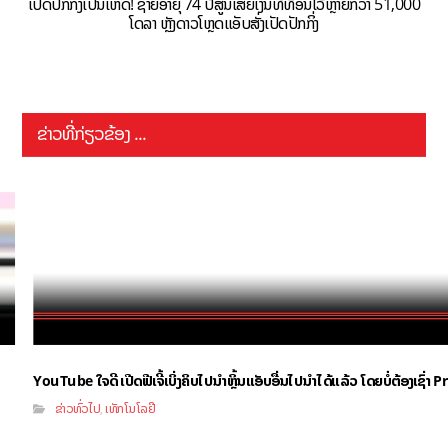
ເປັດປັກກິ່ງເປັນເຫດ! ຊາຍອາຍຸ 74 ປີສູນເສຍເງິນທີ່ທ້ອນໄວ້ຫຼາຍກວ່າ 51,000
ໂດລາ ຫຼັງດາວໂຫຼດແອັບສັ່ງເປັດປັກກິ່ງ
ຂ່າວທີ່ກ່ຽວຂ້ອງ ...
YouTube ໃຈດີ ເປີດຟີເຈີ້ເບິ່ງຄິບໄປນຳຫຼິ້ນແອັບອື່ນໄປນຳໄດ້ແລ້ວ ໂດຍບໍ່ຕ້ອງເຊົ່
ຂ່າວທົ່ວໄປ
ເທັກໂນໂລຢີ
,