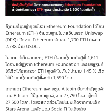
ອີງຕາມຂໍ້ມູນຫຼ້າສຸດພົບວ່າ Ethereum Foundation ໄດ້ໂອນ
Ethereum (ETH) ຈຳນວນຫຼາຍໄປຫາເວັບເທຣດ Uniswap
(DEX) ເພື່ອຂາຍ Ethereum ຈຳນວນ 1,700 ETH ໃນລາຄາ
2.738 ລ້ານ USDC .
ໃນຕອນທຳອິດລາຄາຂອງ ETH ມີລາຄາຊື້ຂາຍກັນຢູ່ທີ່ 1,611
ໂດລາ, ແຕ່ຫຼັງຈາກ Ethereum Foundation ເທຂາຍຫຼຽນກໍ
ໄດ້ເຮັດໃຫ້ລາຄາຂອງ ETH ຫຼຸດລົງໃນທັນທີປະມານ 1,45 % ເຮັດ
ໃຫ້ມີລາຄາຊື້່ຂາຍກັນຢູ່ທີ່ລະດັບ 1,590 ໂດລາ.
ລາຄາຂອງ Ethereum ແລະ ຫຼຽນ Altcoin ອື່ນໆກຳລັງຫຼຸດລົງ
ຕາມ Bitcoin ທີ່ມີມູນຄ່າຫຼຸດລົງຈາກ 27,790 ໂດລາເຫຼືອທີ່
27,500 ໂດລາ. ໂດຍສາເຫດສ່ວນໃຫຍ່ແມ່ນເກີດຈາກການແຮັກ
Stars Arena ແພລັດຟອມ SocialFi ໃນເຄືອຂ່າຍ