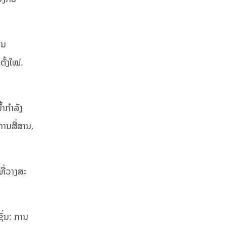
ານ
ັ້ງໃໝ່.
້າກໍາລັງ
ານສື່ສານ,
່ວາງ​ສະ​
ັ່ນ: ການ