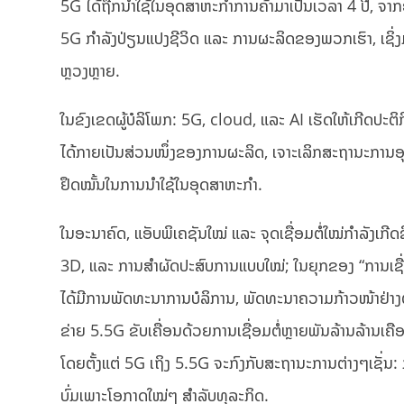
5G ໄດ້ຖືກນຳໃຊ້ໃນອຸດສາຫະກຳການຄ້າມາເປັນເວລາ 4 ປີ, ຈາກ
5G ກໍາລັງປ່ຽນແປງຊີວິດ ແລະ ການຜະລິດຂອງພວກເຮົາ, ເຊິ່ງມັນ
ຫຼວງຫຼາຍ.
ໃນຂົງເຂດຜູ້ບໍລິໂພກ: 5G, cloud, ແລະ AI ເຮັດໃຫ້ເກີດປະຕິກິ
ໄດ້ກາຍເປັນສ່ວນໜຶ່ງຂອງການຜະລິດ, ເຈາະເລິກສະຖານະການອຸດ
ຢຶດໝັ້ນໃນການນໍາໃຊ້ໃນອຸດສາຫະກໍາ.
ໃນອະນາຄົດ, ແອັບພິເຄຊັນໃໝ່ ແລະ ຈຸດເຊື່ອມຕໍ່ໃໝ່ກຳລັງເກີ
3D, ແລະ ການສຳຜັດປະສົບການແບບໃໝ່; ໃນຍຸກຂອງ “ການເຊື່ອມຕໍ່
ໄດ້ມີການພັດທະນາການບໍລິການ, ພັດທະນາຄວາມກ້າວໜ້າຢ່າງຕໍ່ເນ
ຂ່າຍ 5.5G ຂັບເຄື່ອນດ້ວຍການເຊື່ອມຕໍ່ຫຼາຍພັນລ້ານລ້ານເຄ
ໂດຍຕັ້ງແຕ່ 5G ເຖິງ 5.5G ຈະກົງກັບສະຖານະການຕ່າງໆເຊັ່ນ: ກາ
ບົ່ມເພາະໂອກາດໃໝ່ໆ ສຳລັບທຸລະກິດ.