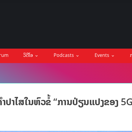
orum
ວິດີໂອ
Podcasts
Events
ກ
ໍາປາໄສໃນຫົວຂໍ້ “ການປ່ຽນແປງຂອງ 5