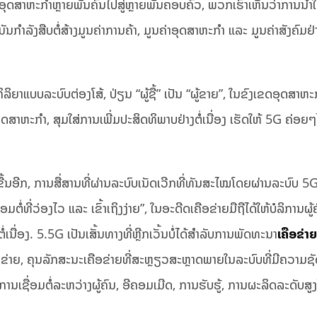
ອຸດສາຫະກໍາຫຼາຍພັນຄົນໄປສູ່ຫຼາຍພັນຄອບຄົວ, ພວກເຮົາເຫັນວ່າການນໍາໃ
ກໍາລັງສືບຕໍ່ສ້າງມູນຄ່າການຄ້າ, ມູນຄ່າອຸດສາຫະກໍາ ແລະ ມູນຄ່າສັງຄົມຢ່
ລິຍາແບບລະບົບຕ່ອງໂສ້, ປ່ຽນ “ຜູ້ຊື້” ເປັນ “ຜູ້ຂາຍ”, ໃນຂົງເຂດອຸດສາຫະ
ສາຫະກຳ, ສຸມໃສ່ການເພີ່ມປະສິດທິພາບຢ່າງຕໍ່ເນື່ອງ ເຮັດໃຫ້ 5G ຄ່ອຍໆ
ດຂື້ນອີກ, ການສື່ສານທີ່ຜ່ານລະບົບເນັດເວີກທີ່ທັນສະໄໝໂດຍຜ່ານລະບົບ 5G
ທີ່ວ່ອງໄວ ແລະ ເຂົ້າເຖິງງ່າຍ”, ໃນອະດີດເຄືອຂ່າຍມືຖືໄດ້ໃຫ້ບໍລິການຜູ້
ື່ອງ. 5.5G ເປັນເສັ້ນທາງທີ່ຫຼີກເວັ້ນບໍ່ໄດ້ສໍາລັບການພັດທະນາ
ເຄືອຂ່າ
ືອຂ່າຍ, ຄຸນລັກສະນະເຄືອຂ່າຍທີ່ສະຫຼຽວສະຫຼາດພາຍໃນລະບົບທີ່ມີຄວາມຊ
ນເຊື່ອມຕໍ່ລະຫວ່າງຜູ້ຄົນ, ອີຄອມເມີດ, ການຮັບຮູ້, ການຜະລິດລະດັບສູງໄ