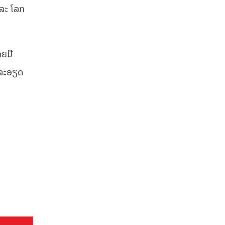
ແລະ ໂລກ
ດຍມີ
າຍລະອຽດ