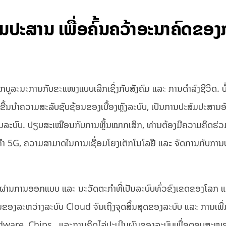
ປະສານ ເພື່ອຄົ້ນຄວ້າອະນາຄົດຂອງ
ບູລະນະການກັບຂະແໜງແບບເລິກເຊິ່ງກັບສັງຄົມ ແລະ ການດໍາລົງຊີວິດ. ບ
ຂື້ນນໍາຄວາມສະລັບຊັບຊ້ອນຂອງເບື້ອງຫຼັງລະບົບ, ເປັນການປະສົມປະສານອ
ນລະບົບ. ປຽບສະເໝືອນກັບການຫຼິ້ນໝາກເສິກ, ທ່ານຕ້ອງມີຄວາມຄິດຮ່ວ
ໍາ 5G, ຄວາມສາມາດໃນການເຊື່ອມໂຍງເຕັກໂນໂລຢີ ແລະ ຈັດການກັບການ
ດຍຜ່ານການອອກແບບ ແລະ ນະວັດຕະກໍາທີ່ເປັນລະບົບທົ່ວຂົງເຂດຂອງໂລກ 
ັນຂອງລະຫວ່າງລະບົບ Cloud ຈົນເຖິງຈຸດສິ້ນສຸດຂອງລະບົບ ແລະ ການເພີ່
ware ,Chips , ແລະການຄິດໄລ່ປະເມີນຜົນຂອງລະບົບເພື່ອຕອບສະໜອ