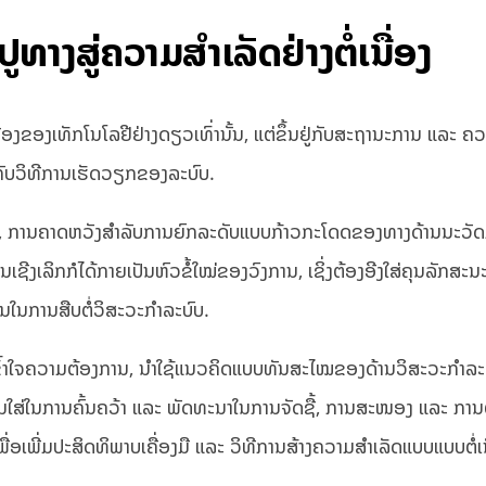
ູທາງສູ່ຄວາມສຳເລັດຢ່າງຕໍ່ເນື່ອງ
ື່ອງຂອງເທັກໂນໂລຢີຢ່າງດຽວເທົ່ານັ້ນ, ແຕ່ຂຶ້ນຢູ່ກັບສະຖານະການ ແລະ ຄ
້າກັບວິທີການເຮັດວຽກຂອງລະບົບ.
ລ້ວ, ການຄາດຫວັງສໍາລັບການຍົກລະດັບແບບກ້າວກະໂດດຂອງທາງດ້ານນະວັດ
ນເຊີງເລິກກໍໄດ້ກາຍເປັນຫົວຂໍ້ໃໝ່ຂອງວົງການ, ເຊິ່ງຕ້ອງອີງໃສ່ຄຸນລັກສະ
ໃນການສືບຕໍ່ວິສະວະກໍາລະບົບ.
ານ, ເຂົ້າໃຈຄວາມຕ້ອງການ, ນໍາໃຊ້ແນວຄິດແບບທັນສະໄໝຂອງດ້ານວິສະວະກໍາລ
ຸມໃສ່ໃນການຄົ້ນຄວ້າ ແລະ ພັດທະນາໃນການຈັດຊື້, ການສະໜອງ ແລະ ການ
ື່ອເພີ່ມປະສິດທິພາບເຄື່ອງມື ແລະ ວິທີການສ້າງຄວາມສໍາເລັດແບບແບບຕໍ່ເ