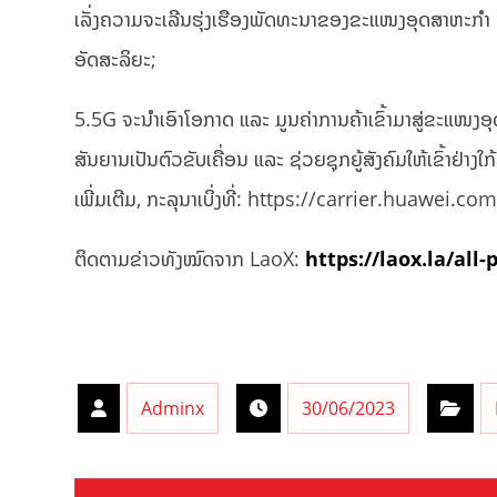
ເລັ່ງຄວາມຈະເລີນຮຸ່ງເຮືອງພັດທະນາຂອງຂະແໜງອຸດສາຫະກໍາ 5G
ອັດສະລິຍະ;
5.5G ຈະນໍາເອົາໂອກາດ ແລະ ມູນຄ່າການຄ້າເຂົ້າມາສູ່ຂະແໜງອ
ສັນຍານເປັນຕົວຂັບເຄື່ອນ ແລະ ຊ່ວຍຊຸກຍູ້ສັງຄົມໃຫ້ເຂົ້າຢ່າງໃ
ເພີ່ມເຕີມ, ກະລຸນາເບິ່ງທີ່: https://carrier.huawei
ຕິດຕາມຂ່າວທັງໝົດຈາກ LaoX:
https://laox.la/all-
Adminx
30/06/2023