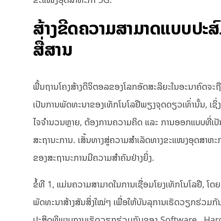
ສ້າງຂີດຄວາມສາມາດແບບປະສົມ
ສື່ສານ
ພື້ນຖານໂຄງສ້າງດິຈິຕອລຂອງໂລກອັດສະລິຍະໃນອະນາຄົດຈະຖືກ
ເປັນການພັດທະນາຂອງເທັກໂນໂລຢີພຽງຈຸດດຽວເທົ່ານັ້ນ, ເຊິ່ງ
ໄຈຈໍານວນຫຼາຍ, ຕ້ອງການຄວາມຄິດ ແລະ ການອອກແບບທີ່ເປັ
ສະຖານະການ. ເສັ້ນທາງສູ່ຄວາມສຳເລັດທາງຂະແໜງອຸດສາຫະກ
ຂອງສະຖານະການມີຄວາມສໍາຄັນຢ່າງຍິ່ງ.
ຂໍ້ທີ 1, ແມ່ນຄວາມສາມາດໃນການເຊື່ອມໂຍງເທັກໂນໂລຢີ, ໂ
ພັດທະນາສ້າງສັນສິ່ງໃໝ່ໆ ເພື່ອໃຫ້ບັນລຸການເຮັດວຽກຮ່ວມກ
ປະສິດທິພາບການເຮັດວຽກຮ່ວມກັນຂອງ Software , Hard