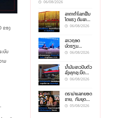
ອັນຕະລາຍ
06/08/2026
ລາຄາຄຳໂລກຟື້ນ
ໂຕແຮງ ດັນລາຄາ
ຄຳໃນລາວທະລຸ
06/08/2026
O ຂອງ
47 ລ້ານກີບຕໍ່
ບາດ
ລາວຖອດ
ບົດຮຽນ
ຫວຽດນາມ ສ້າງ
ລະບົບ
06/08/2026
ເສດຖະກິດເປັນ
ຄວາມ
ເຈົ້າຕົນເອງ ກ້າວສູ່
ນໍ້າມັນລາວປັບຕົວ
ເປົ້າໝາຍ 2035
ລົງທຸກຊະນິດ
ຕອບຮັບສັນຍານ
06/08/2026
ບວກຈາກຕະຫຼາດ
ໂລກ ແລະ ຊ່ອງ
ດຣາມ່າແລກຍອດ
ແຄບຮໍມູສ
ຂາຍ, ກົນຍຸດ
ການຕະຫຼາດສີ
.
05/08/2026
ເທົາ ຢາພິດ
ທຳລາຍທຸລະກິດ