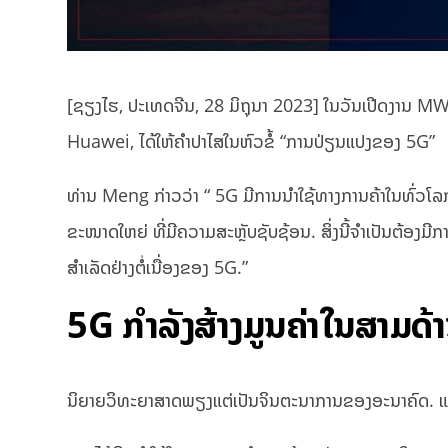
[ຊຽງໄຮ, ປະເທດຈີນ, 28 ມິຖຸນາ 2023] ໃນວັນເປີດງາ
Huawei, ໄດ້ໃຫ້ຄຳປາໄສໃນຫົວຂໍ້ “ການປ່ຽນແປງຂອງ 5G”
ທ່ານ Meng ກ່າວ​ວ່າ “ 5G ມີ​ການ​ນຳ​ໃຊ້​ທາງ​ການ​ຄ້າ​ໃນ​ທົ່ວ​
ຂະໜາດໃຫຍ່ ທີ່ມີຄວາມສະຫຼັບຊັບຊ້ອນ. ສິ່ງນີ້ຈຳເປັນຕ້ອງມີກ
ສຳເລັດຢ່າງຕໍ່ເນື່ອງຂອງ 5G.”
5G ກຳລັງສ້າງມູນຄ່າໃນສາມດ້າ
ນິຍາຍວິທະຍາສາດພຽງແຕ່ເປັນຈິນຕະນາການຂອງອະນາຄົດ. ​ແຕ່​ວິທ