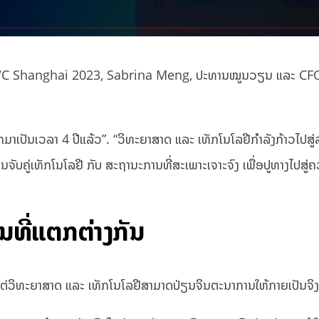
ນ MWC Shanghai 2023, Sabrina Meng, ປະທານໝູນວຽນ ແລະ CF
ໂລກ​ມາ​ເປັນ​ເວ​ລາ 4 ປີ​ແລ້ວ”. “ວິທະຍາສາດ ແລະ ເທັກໂນໂລຢີກໍາລັງກ້າວໄປສູ່
ານຈັບຄູ່ເທັກໂນໂລຢີ ກັບ ສະຖານະການທີ່ສະເພາະເຈາະຈົງ ເພື່ອປູທາງໄປສູ່
ນທີ່ແຕກຕ່າງກັນ
ະຍາສາດ ​ແລະ ​ເທັກ​ໂນ​ໂລຢີ​ສາມາດ​ປ່ຽນ​ຈິນຕະນາການ​ໃຫ້​ກາຍ​ເປັນ​ຈິງ