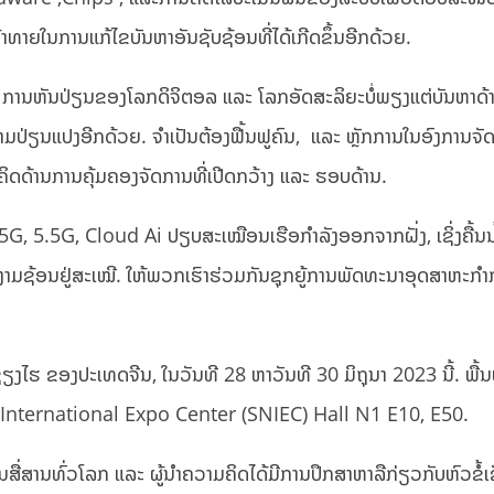
າຍໃນການແກ້ໄຂບັນຫາອັນຊັບຊ້ອນທີ່ໄດ້ເກີດຂຶ້ນອີກດ້ວຍ.
 ການຫັນປ່ຽນຂອງໂລກດິຈິຕອລ ແລະ ໂລກອັດສະລິຍະບໍ່ພຽງແຕ່ບັນຫາດ້
່ຽນແປງອີກດ້ວຍ. ຈໍາເປັນຕ້ອງຟື້ນຟູຄົນ, ແລະ ຫຼັກການໃນອົງການຈັດຕ
ດດ້ານການຄຸ້ມຄອງຈັດການທີ່ເປີດກວ້າງ ແລະ ຮອບດ້ານ.
ນ​ໂດຍ 5G, 5.5G​, Cloud Ai ປຽບສະເໝືອນເຮືອກໍາລັງອອກຈາກຝັ່ງ, ເຊິ່ງຄື້ນນໍ
າມຊ້ອນຢູ່ສະເໝີ. ໃຫ້ພວກເຮົາຮ່ວມກັນຊຸກຍູ້ການພັດທະນາອຸດສາຫະກໍາກ
ຮ ​ຂອງປະເທດ​ຈີນ, ໃນວັນ​ທີ 28 ຫາ​ວັນ​ທີ 30 ມິຖຸນາ​ 2023 ນີ້. ພື້ນທີ
w International Expo Center (SNIEC) Hall N1 E10, E50.
່ສານທົ່ວໂລກ ແລະ ຜູ້ນໍາຄວາມຄິດໄດ້ມີການປຶກສາຫາລືກ່ຽວກັບຫົວຂໍ້ເຊ