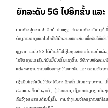
ຍົກລະດັບ
5G ໄປອີກຂັ້ນ ແລະ ປ
ບາດກ້າວສູ່ຄວາມສໍາເລັດບໍ່ແມ່ນພຽງແຕ່ຄວາມກ້າວໜ້າຢ່າງຕໍ່ເນ
ຕ້ອງການຂອງເທັກໂນໂລຢີທີ່ມີຄວາມເໝາະສົມ ເພື່ອປັບໃຫ້ເຂົ
ຫຼັງຈາກ ລະບົບ 5G ໄດ້ຖືກນໍາໄປໃຊ້ໃນອຸດສາຫະກໍາການຄ້າແ
ໂລຢີຂອງປະຊາຊົນກໍນັບມື້ນັບເຂັ້ມແຂງຂື້ນ. ວິທີການພັດທະນາໃ
ແຕ່ລະສະຖານະການເພື່ອຫາຈຸດທີ່ເໝາະສົມ ແລະ ຄວາມຕ້ອງການ
ເຊິ່ງເປັນສິ່ງຈໍາເປັນທີ່ຕ້ອງໄດ້ເຈາະເລິກເຂົ້າໄປໃນສະຖານະກ
ຮ່ວມແນວຄິດກັບລູກຄ້າ, ຜູ້ພັດທະນາ, ເຖິງຂະແໜງດຽວກັນສ
ຄົບວົງຈອນຮອບດ້ານຍິ່ງຂຶ້ນ. ການສ້າງແບບຈໍາລອງການແກ້ໄຂເພ
ຂະແໜງອຸດສາຫະກໍາ 5G.