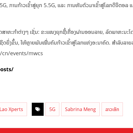
, ການກ້າວເຂົ້າສູ່ຍຸກ 5.5G, ແລະ ການຫັນຕົວມາເຂົ້າສູ່ໂລກດິຈິຕອລ 
ຸດສາຫະກໍາຕ່າງໆ ເຊັ່ນ: ຂະແໜງຍຸກຊື້ເຄື່ອງຜ່ານອອນລາຍ, ລົດພາຫະນະໂ
ກ້ຊິດຍິ່ງຂຶ້ນ, ໃຫ້ຫຼາຍພັນໝື່ນຄົນກ້າວເຂົ້າສູ່ໂລກແຫ່ງອະນາຄົດ. ສໍາລັບລ
.com/cn/events/mwcs
posts/
Lao Xperts
5G
Sabrina Meng
ລາວເອັກ