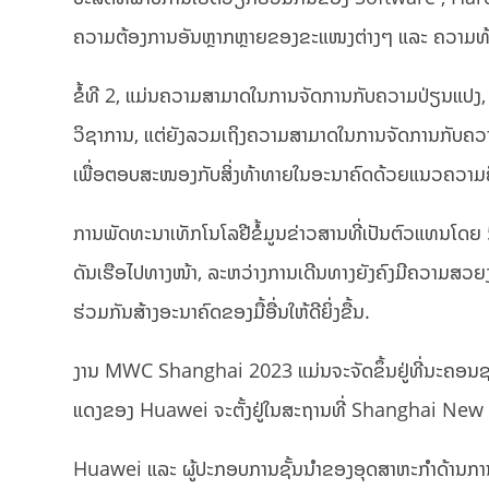
ຄວາມຕ້ອງການອັນຫຼາກຫຼາຍຂອງຂະແໜງຕ່າງໆ ແລະ ຄວາມທ້າທ
ຂໍ້ທີ 2, ແມ່ນຄວາມສາມາດໃນການຈັດການກັບຄວາມປ່ຽນແປງ,
ວິຊາການ, ແຕ່ຍັງລວມເຖິງຄວາມສາມາດໃນການຈັດການກັບຄວາມປ
ເພື່ອຕອບສະໜອງກັບສິ່ງທ້າທາຍໃນອະນາຄົດດ້ວຍແນວຄວາມຄິ
ການ​ພັດ​ທະ​ນາ​ເທັກ​ໂນ​ໂລ​ຢີຂໍ້​ມູນ​ຂ່າວ​ສານ​ທີ່​ເປັນ​ຕົວ​ແທ
ດັນເຮືອໄປທາງໜ້າ, ລະຫວ່າງການເດີນທາງຍັງຄົງມີຄວາມສວຍງ
ຮ່ວມກັນສ້າງອະນາຄົດຂອງມື້ອື່ນໃຫ້ດີຍິ່ງຂື້ນ.
ງານ MWC Shanghai 2023 ແມ່ນຈະ​ຈັດ​ຂຶ້ນ​ຢູ່ທີ່​ນະຄອນ​ຊຽງ​ໄ
ແດງຂອງ Huawei ຈະຕັ້ງ​ຢູ່​ໃນສະຖານທີ່ Shanghai Ne
Huawei ແລະ ຜູ້ປະກອບການຊັ້ນນໍາຂອງອຸດສາຫະກໍາດ້ານການສື