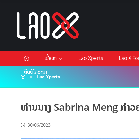
ເນື້ອຫາ
Lao Xperts
Lao X F
ຕິດຕໍ່ໂຄສະນາ
Lao Xperts
ທ່ານນາງ Sabrina Meng ກ່າວຄ
30/06/2023