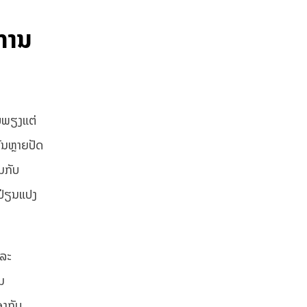
ການ
ໍ່ພຽງແຕ່
ັນຫຼາຍປັດ
ມກັບ
ປ່ຽນແປງ
ແລະ
ມ
ງກັບ