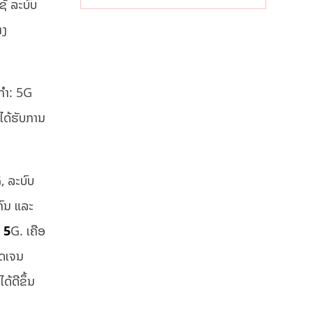
ຊ້ ລະບົບ
ໄລຍະຍາວ
າງ
ກໍາ: 5G
ໄດ້ຮັບການ
, ລະບົບ
ຄົນ ແລະ
ຍ 5
G. ເຄືອ
ັດເຈນ
ດ້ດີຂຶ້ນ