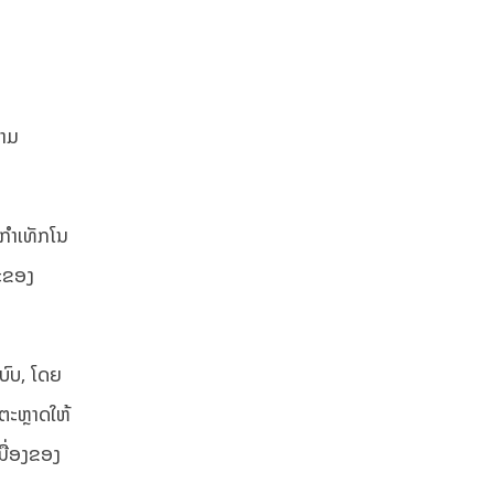
ວາມ
ກໍາເທັກໂນ
ນະຂອງ
ະບົບ, ໂດຍ
ຕະຫຼາດໃຫ້
ນື່ອງຂອງ