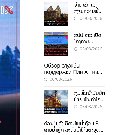
ຈຳປາສັກ ເລັ່ງ
ກຽມຄວາມພ້ອມ
“ປີທ່ອງທ່ຽວ
06/08/2026
ລາວ-ຈີນ 2027”
ຫວັງກະຕຸ້ນ
ສປປ ລາວ ເປີດ
ເສດຖະກິດ
ໂຄງການ
ທ້ອງຖິ່ນ
ALERT-LAO
06/08/2026
ສ້າງຕາໜ່າງ
ເຕືອນໄພພະຍາດ
Обзор службы
ລະບາດທົ່ວ
поддержки Пин Ап на
ປະເທດ
официальном сайте с
06/08/2026
актуальной
информацией
ກຸ່ມທຶນນ້ຳມັນຍັກ
ໃຫຍ່ ຟັນກຳໄລ
93 ຕື້ໂດລາ
06/08/2026
ທ່າມກາງວິກິດ
ສົງຄາມ ລາຄາ
ດ່ວນ! ແຈ້ງເຕືອນໄພນໍ້າຖ້ວມ 3
ນໍ້າມັນແພງ
ສາຍນໍ້າຫຼັກ ລະດັບນໍ້າໃກ້ແຕະຈຸດ