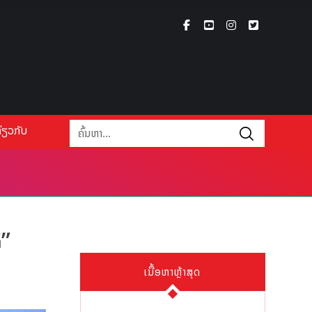
່ຽວກັບ
G”
ເນື້ອຫາຫຼ້າສຸດ