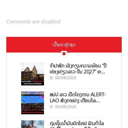
Comments are disabled
ເນື້ອຫາຫຼ້າສຸດ
ຈຳປາສັກ ເລັ່ງກຽມຄວາມພ້ອມ “ປີ
ທ່ອງທ່ຽວລາວ-ຈີນ 2027” ຫວັງ
ກະຕຸ້ນເສດຖະກິດທ້ອງຖິ່ນ
06/08/2026
ສປປ ລາວ ເປີດໂຄງການ ALERT-
LAO ສ້າງຕາໜ່າງ ເຕືອນໄພ
ພະຍາດລະບາດທົ່ວປະເທດ
06/08/2026
ກຸ່ມທຶນນ້ຳມັນຍັກໃຫຍ່ ຟັນກຳໄລ