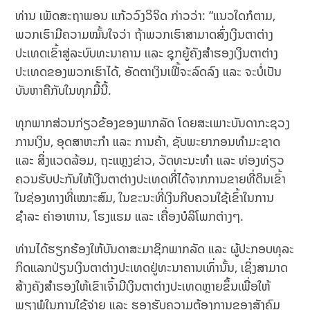
ທ່ານ ເພັດສະຖາພອນ ແກ້ວວົງວິຈິດ ກ່າວວ່າ: “ແນວໃດກໍຕາມ,
ພວກເຮົາມີຄວາມໝັ້ນໃຈວ່າ ຖ້າພວກເຮົາສາມາດສົ່ງເງິນຕາຕ່າງ
ປະເທດເຂົ້າສູ່ລະບົບທະນາຄານ ແລະ ຊຸກຍູ້ຄັງສຳຮອງເງິນຕາຕ່າງ
ປະເທດຂອງພວກເຮົາໄດ້, ອັດຕາເງິນເຟີ້ຈະລົດລົງ ແລະ ຈະບໍ່ເປັນ
ບັນຫາຄືກັບໃນທຸກມື້ນີ້.
ທຸກພາກສ່ວນກ່ຽວຂ້ອງຂອງພາກລັດ ໂດຍສະເພາະບັນດາກະຊວງ
ການເງິນ, ອຸດສາຫະກຳ ແລະ ການຄ້າ, ຊັບພະຍາກອນທຳມະຊາດ
ແລະ ສິ່ງແວດລ້ອມ, ຖະແຫຼງຂ່າວ, ວັດທະນະທຳ ແລະ ທ່ອງທ່ຽວ
ຄວນຮັບປະກັນໃຫ້ເງິນຕາຕ່າງປະເທດທີ່ໄດ້ຈາກການຂາຍທີ່ດິນເຂົ້າ
ໃນຊ່ອງທາງທີ່ເໝາະສົມ, ໃນຂະນະທີ່ເງິນກີບຄວນໃຊ້ເຂົ້າໃນການ
ຊຳລະ ຄ່າອາຫານ, ໂຮງແຮມ ແລະ ເຄື່ອງບໍລິໂພກຕ່າງໆ.
ທ່ານ​ໄດ້​ຮຽກຮ້ອງ​ໃຫ້​ບັນດາ​ສະມາຊິກ​ພາກ​ລັດ ​ແລະ ຜູ້​ປະກອບ​ທຸລະ​
ກິດ​ແລກປ່ຽນ​ເງິນຕາ​ຕ່າງປະ​ເທດ​ຢູ່​ທະນາຄານ​ເທົ່າ​ນັ້ນ, ​ເຊິ່ງສາມາດ​
ສ້າງ​ຄັງ​ສຳຮອງ​ໃຫ້​ເຂົາ​ເຈົ້າ​ມີ​ເງິນຕາ​ຕ່າງປະ​ເທດ​ຫຼາຍ​ຂຶ້ນ​ເພື່ອ​ໃຫ້
ພຽງພໍໃນການໃຊ້ຈ່າຍ ແລະ ຮອງຮັບຄວາມຕ້ອງການຂອງສັງຄົມ