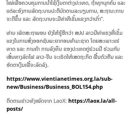
ໃໝ່​ເພື່ອ​ຄວບ​ຄຸມ​ການ​ນຳ​ໃຊ້​ເງິນຕາ​ຕ່າງປະ​ເທດ, ຖ້າ​ທຸກ​ບຸກຄົນ ​ແລະ
​ແຕ່ລະ​ອົງການ​ລັດຖະບານ​ປະຕິບັດ​ຕາມ​ລະບຽບ​ການ, ສະຖານະ​ການ​
ຈະ​ດີ​ຂຶ້ນ ​ແລະ ລັດຖະບານ​ຈະ​ມີ​ທ່າ​ທີ​ເຂັ້ມ​ແຂງ​ກວ່າ​ເກົ່າ”.
ທ່ານ ເພັດສະຖາພອນ ຍັງໃຫ້ຮູ້ອີກວ່າ ສປປ ລາວມີທ່າແຮງທີ່ເຂັ້ມ
ແຂງໃນການສົ່ງອອກຊັບພະຍາກອນທຳມະຊາດ ໂດຍສະເພາະແຮ່
ທາດ ແລະ ການຄ້າ ການລົງທຶນ ຂອງປະເທດຄູ່ຮ່ວມມື ຮ່ວມກັບ
ເສັ້ນທາງລົດໄຟ ລາວ-ຈີນ ຈະເຮັດໃຫ້ເສດຖະກິດ ຟື້ນຕົວຄືນ ແລະ
ອັດຕາເງິນເຟີ້ຈະລົດລົງ.
https://www.vientianetimes.org.la/sub-
new/Business/Business_BOL154.php
ຕິດຕາມຂ່າວທັງໝົດຈາກ LaoX:
https://laox.la/all-
posts/