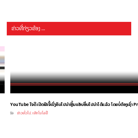
ຂ່າວທີ່ກ່ຽວຂ້ອງ ...
YouTube ໃຈດີ ເປີດຟີເຈີ້ເບິ່ງຄິບໄປນຳຫຼິ້ນແອັບອື່ນໄປນຳໄດ້ແລ້ວ ໂດຍບໍ່ຕ້ອງເຊົ່
ຂ່າວທົ່ວໄປ
ເທັກໂນໂລຢີ
,