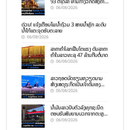
93 ຕື້ໂດລາ ທ່າມກາງວິກິດສົງຄາມ
ລາຄານໍ້າມັນແພງ
06/08/2026
ດ່ວນ! ແຈ້ງເຕືອນໄພນໍ້າຖ້ວມ 3 ສາຍນໍ້າຫຼັກ ລະດັບ
ນໍ້າໃກ້ແຕະຈຸດອັນຕະລາຍ
06/08/2026
ລາຄາຄຳໂລກຟື້ນໂຕແຮງ ດັນລາຄາ
ຄຳໃນລາວທະລຸ 47 ລ້ານກີບຕໍ່ບາດ
06/08/2026
ລາວຖອດບົດຮຽນຫວຽດນາມ
ສ້າງເສດຖະກິດເປັນເຈົ້າຕົນເອງ
ກ້າວສູ່ເປົ້າໝາຍ 2035
06/08/2026
ນໍ້າມັນລາວປັບຕົວລົງທຸກຊະນິດ
ຕອບຮັບສັນຍານບວກຈາກຕະຫຼາດ
ໂລກ ແລະ ຊ່ອງແຄບຮໍມູສ
06/08/2026