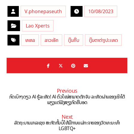
V.phonepaseuth
10/08/2023
Lao Xperts
ທຫລ
ລາວເອັກ
ເງິນກີບ
ເງິນຕາຕ່າງປະເທດ
Previous
ກົດເບົາໆດຽວ AI ຮູ້ລະຫັດ! AI ຕົວໃໝ່ສາມາດດັກຈັບ ລະຫັດຜ່ານຂອງເຮົາໄດ້
ພຽງແຕ່ຟັງສຽງກົດຄີບອດ
Next
ລັດຖະບານມາເລເຊຍ ສະກັດກັ້ນບໍ່ໃຫ້ມີການແຜ່ກະຈາຍຂອງວັດທະນະທຳ
LGBTQ+