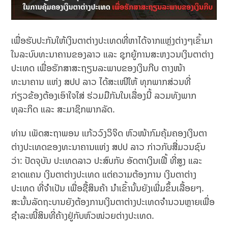
ເພື່ອຮັບປະກັນໃຫ້ເງິນຕາຕ່າງປະເທດທີ່ຫາໄດ້ຈາກແຫຼ່ງຕ່າງໆເຂົ້າມາ
ໃນລະບົບທະນາຄານຂອງລາວ ແລະ ຊຸກຍູ້ການສະຫງວນເງິນຕາຕ່າງ
ປະເທດ ເພື່ອຮັກສາສະຖຽນລະພາບຂອງເງິນກີບ ຕາງໜ້າ
ທະນາຄານ ແຫ່ງ ສປປ ລາວ ໄດ້ສະເໜີໃຫ້ ທຸກພາກສ່ວນທີ່
ກ່ຽວຂ້ອງຕ້ອງເອົາໃຈໃສ່ ຮ່ວມມືກັນໃນເລື່ອງນີ້ ລວມທັງພາກ
ທຸລະກິດ ແລະ ສະມາຊິກພາກລັດ.
ທ່ານ ເພັດສະຖາພອນ ແກ້ວວົງວິຈິດ ຫົວໜ້າ​ກົມ​ຄຸ້ມ​ຄອງ​ເງິນຕາ​
ຕ່າງປະ​ເທດ​ຂອງ​ທະນາຄານ​ແຫ່ງ ສປປ ລາວ ກ່າວກັບສື່ມວນຊົນ
ວ່າ: ປັດຈຸບັນ ປະເທດລາວ ປະສົບກັບ ອັດຕາເງິນເຟີ້ ທີ່ສູງ ແລະ
ຂາດແຄນ ເງິນຕາຕ່າງປະເທດ ແຕ່ຄວາມຕ້ອງການ ເງິນຕາຕ່າງ
ປະເທດ ທີ່ຈຳເປັນ ເພື່ອຊື້ສິນຄ້າ ນໍາເຂົ້ານັ້ນຍັງເພີ່ມຂຶ້ນເລື້ອຍໆ.
ສະນັ້ນລັດຖະບານ​ຍັງ​ຕ້ອງການ​ເງິນຕາ​ຕ່າງປະ​ເທດ​ຈຳນວນຫຼາຍເພື່ອ​
ຊຳລະ​ໜີ້​ສິນ​ທີ່​ຄ້າງ​ຢູ່​ກັບ​ຫົວໜ່ວຍ​ຕ່າງປະ​ເທດ.