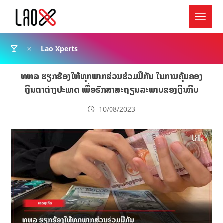
Lao Xperts
ທຫລ ຮຽກຮ້ອງໃຫ້ທຸກພາກສ່ວນຮ່ວມມືກັນ ໃນການຄຸ້ມຄອງ
ເງິນຕາຕ່າງປະເທດ ເພື່ອຮັກສາສະຖຽນລະພາບຂອງເງິນກີບ
10/08/2023