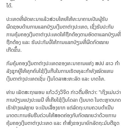
ໄດ້.
ປະເທດທີ່ພັດທະນາແລ້ວສ່ວນໃຫຍ່ໃຫ້ທະນາຄານເປັນຜູ້ຮັບ
ຜິດຊອບດ້ານການແລກປ່ຽນເງິນຕາຕ່າງປະເທດ, ເຊິ່ງຮັບປະກັນ
ການຄຸ້ມຄອງເງິນຕາຕ່າງປະເທດໃຫ້ຖືກຕ້ອງຕາມອັດຕາແລກປ່ຽນທີ່
ຖືກຕ້ອງ ແລະ ຮັບປະກັນບໍ່ໃຫ້ການແລກປ່ຽນທີ່ຜິດກົດໝາຍ
ເກີດຂຶ້ນ.
ກົມຄຸ້ມຄອງເງິນຕາຕ່າງປະເທດຂອງທະນາຄານແຫ່ງ ສປປ ລາວ ກໍາ
ລັງຊຸກຍູ້ໃຫ້ທຸກຄົນໃຊ້ເງິນກີບໃນການເຮັດທຸລະກໍາທັງໝົດແທນ
ເງິນຕາຕ່າງປະເທດເຊັ່ນ ເງິນໂດລາສະຫະລັດ ແລະ ບາດໄທ.
ທ່ານ ເພັດສະຖາພອນ ແກ້ວວົງວິຈິດ ກ່າວຕື່ມອີກວ່າ: “ເຖິງແມ່ນວ່າ
ການປ່ຽນແປງປະເພນີ ທີ່ເຄີຍໃຊ້ເງິນໂດລາ ເງິນບາດ ໃນຕະຫຼາດບາດ
ເຮົາຢ່າງແຜ່ຫຼາຍ ຈະເປັນເລື່ອງຍາກ ແຕ່ລັດຖະບານ​ຄວນ​ດຳ​ເນີນ​
ມາດ​ຕະການ​ອັນ​ຮີບ​ດ່ວນ​ໃຫ້​ສອດຄ່ອງ​ກັບ​ກົດໝາຍ​ວ່າ​ດ້ວຍ​ການ​
ຄຸ້ມ​ຄອງ​ເງິນຕາ​ຕ່າງປະ​ເທດ ​ແລະ ​ຄຳ​ສັ່ງ​ຂອງ​ນາຍົກລັດຖະມົນຕີຊຸດ​