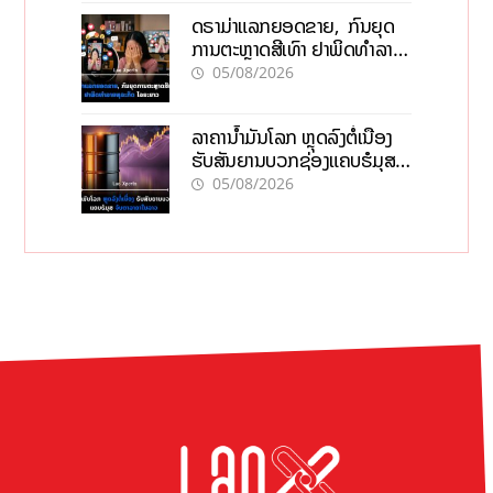
ດຣາມ່າແລກຍອດຂາຍ, ກົນຍຸດ
ການຕະຫຼາດສີເທົາ ຢາພິດທຳລາຍ
ທຸລະກິດ ໄລຍະຍາວ
05/08/2026
ລາຄານ້ຳມັນໂລກ ຫຼຸດລົງຕໍ່ເນື່ອງ
ຮັບສັນຍານບວກຊ່ອງແຄບຮໍມຸສ
ຈັບຕາລາຄາໃນລາວ
05/08/2026