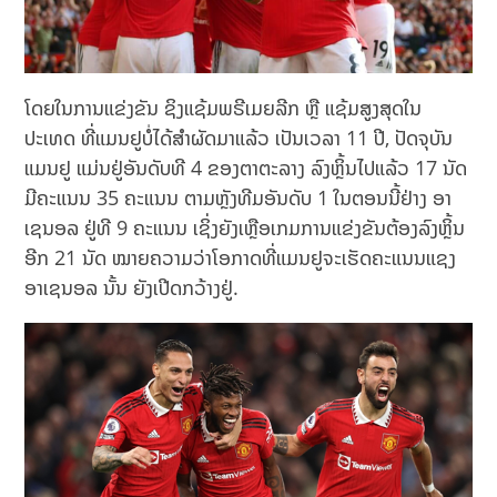
ໂດຍໃນການແຂ່ງຂັນ ຊິງແຊ້ມພຣີເມຍລີກ ຫຼື ແຊ້ມສູງສຸດໃນ
ປະເທດ ທີ່ແມນຢູບໍ່ໄດ້ສຳຜັດມາແລ້ວ ເປັນເວລາ 11 ປີ, ປັດຈຸບັນ
ແມນຢູ ແມ່ນຢູ່ອັນດັບທີ 4 ຂອງຕາຕະລາງ ລົງຫຼິ້ນໄປແລ້ວ 17 ນັດ
ມີຄະແນນ 35 ຄະແນນ ຕາມຫຼັງທີມອັນດັບ 1 ໃນຕອນນີ້ຢ່າງ ອາ
ເຊນອລ ຢູ່ທີ 9 ຄະແນນ ເຊິ່ງຍັງເຫຼືອເກມການແຂ່ງຂັນຕ້ອງລົງຫຼິ້ນ
ອີກ 21 ນັດ ໝາຍຄວາມວ່າໂອກາດທີ່ແມນຢູຈະເຮັດຄະແນນແຊງ
ອາເຊນອລ ນັ້ນ ຍັງເປີດກວ້າງຢູ່.