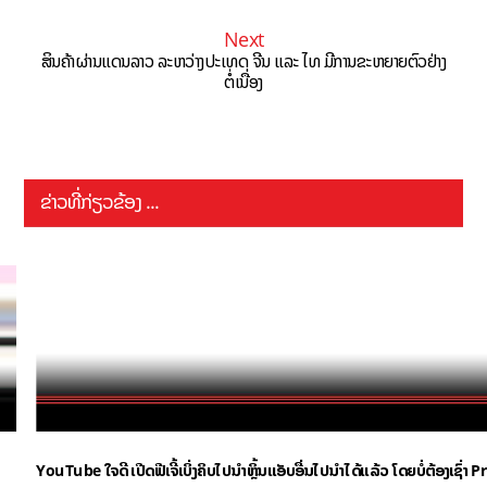
Next
ສິນຄ້າຜ່ານແດນລາວ ລະຫວ່າງປະເທດ ຈີນ ແລະ ໄທ ມີການຂະຫຍາຍຕົວຢ່າງ
ຕໍ່ເນື່ອງ
ຂ່າວທີ່ກ່ຽວຂ້ອງ ...
YouTube ໃຈດີ ເປີດຟີເຈີ້ເບິ່ງຄິບໄປນຳຫຼິ້ນແອັບອື່ນໄປນຳໄດ້ແລ້ວ ໂດຍບໍ່ຕ້ອງເຊົ່