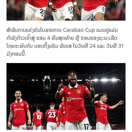
ສຳລັບການແຂ່ງຂັນໃນລາຍການ Carabao Cup ແມນຢູແມ່ນ
ກຳລັງກ້າວເຂົ້າສູ່ ຮອບ 4 ທີມສຸດທ້າຍ ຫຼື ຮອບຮອງຊະນະເລີດ
ໂດຍຈະພົບກັບ ນອດຕິ້ງແຮັມ ຟໍເຣສ ໃນວັນທີ 24 ແລະ ວັນທີ 31
ມັງກອນນີ້.