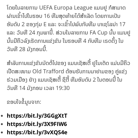
ໂດຍໃນລາຍການ UEFA Europa League ແມນຢູ ກໍສາມາດ
ຜ່ານເຂົ້າໄປໃນຮອບ 16 ທີມສຸດທ້າຍໄດ້ສໍາເລັດ ໂດຍການເປັນ
ອັນດັບ 2 ຂອງກຸ່ມ E ແລະ ຈະເຂົ້າໄປພົບກັບທີມ ບາເຊໂລນ່າ 17
ແລະ ວັນທີ 24 ​ກຸມພານີ້. ສ່ວນໃນລາຍການ FA Cup ນັ້ນ ແມນຢູ
ນັ້ນມີຄິວລົງເຮັດການແຂ່ງຂັນ ໃນຮອບທີ 4 ກັບທີມ ເຣດດິ້ງ ໃນ
ວັນທີ 28 ມັງກອນນີ້.
ສຳລັບການແຂ່ງຂັນນັດຕໍ່ໄປຂອງ ແມນເຊັສເຕີ້ ຢູໄນເຕັດ ແມ່ນມີຄິວ
ເປີດສະໜາມ Old Trafford ຕ້ອນຮັບການມາຢາມຂອງ ຄູ່ແຂ່ງ
ຮ່ວມເມືອງ ຢ່າງ ແມນເຊັສເຕີ້ ຊິຕີ້ ທີມອັນດັບ 2 ໃນຕອນນີ້ ໃນ
ວັນທີ 14 ມັງກອນ ເວລາ 19:30
ຂອບໃຈຂໍ້ມູນຈາກ:
https://bit.ly/3GGgXtT
https://bit.ly/3X9FIW6
https://bit.ly/3vXQS4e