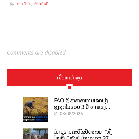
ຂ່າວທົ່ວໄປ
ເທັກໂນໂລຢີ
,
Comments are disabled
ເນື້ອຫາຫຼ້າສຸດ
FAO ຊີ້ ລາຄາອາຫານໂລກພຸ່ງ
ສູງສຸດໃນຮອບ 3 ປີ ຈາກແຮງ
ກົດດັນຂອງສົງຄາມ, El nino
08/08/2026
ນັກບູຮານຄະດີໄຂປິດສະໜາ “ທົ່ງ
ໄຫຫີນ” ຫຼັງພົບໂຄງກະດູກ 37