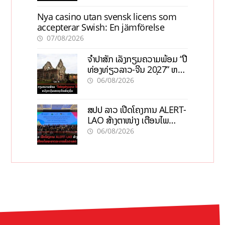
Nya casino utan svensk licens som
accepterar Swish: En jämförelse
07/08/2026
ຈຳປາສັກ ເລັ່ງກຽມຄວາມພ້ອມ “ປີ
ທ່ອງທ່ຽວລາວ-ຈີນ 2027” ຫວັງ
ກະຕຸ້ນເສດຖະກິດທ້ອງຖິ່ນ
06/08/2026
ສປປ ລາວ ເປີດໂຄງການ ALERT-
LAO ສ້າງຕາໜ່າງ ເຕືອນໄພ
ພະຍາດລະບາດທົ່ວປະເທດ
06/08/2026