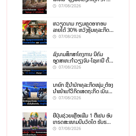
ຄົນໃນຫີນຍັກ
07/08/2026
ຫວຽດນາມ ກຽມຫຼຸດອາກອນ
ລາຍໄດ້ 30% ຫວັງອູ້ມທຸລະກິດ
ຂະໜາດນ້ອຍ ແລະ ຈຸນລະ
07/08/2026
ວິສາຫະກິດ
ລົງນາມສຶກສາໂຄງການ ນິຄົມ
ອຸດສາຫະກຳວຽງຈັນ-ໄຊທານີ ຕັ້ງ
ເປົ້າດຶງທຶນ 150 ລ້ານໂດລາ, ສ້າງ
07/08/2026
ວຽກ 5.000 ຕຳແໜ່ງ
ນາຍົກ ຊີ້ນຳນັກທຸລະກິດໜຸ່ມ ຕ້ອງ
ນຳໜ້າແກ້ວິກິດເສດຖະກິດ ເນັ້ນດຶງ
ທຶນສາກົນ, ຫັນສູ່ດິຈິຕອນ
07/08/2026
ຍີ່ປຸ່ນຊ່ວຍເຫຼືອເພີ່ມ 1 ຕື້ເຢນ ອັບ
ເກຣດສະໜາມບິນວັດໄຕ ຮັບຮອງ
ການເຕີບໂຕ
07/08/2026