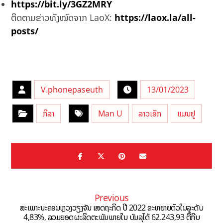
https://bit.ly/3GZ2MRY
ຕິດຕາມຂ່າວທັງໝົດຈາກ LaoX:
https://laox.la/all-
posts/
V.phonepaseuth
13/01/2023
ກິລາ
Man U
ລາວເອັກ
ແມນຢູ
Previous
ສະເພາະນະຄອນຫຼວງວຽງຈັນ ເສດຖະກິດ ປີ 2022 ຂະຫຍາຍຕົວໃນລະດັບ
4,83%, ລວມຍອດຜະລິດຕະພັນພາຍໃນ ບັນລຸໄດ້ 62.243,93 ຕື້ກີບ