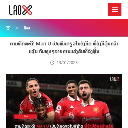
ກິລາ
ຕາມທິດສະດີ! Man U ເປັນທີມດຽວໃນອັງກິດ ທີ່ຍັງມີລຸ້ນຄວ້າ
ແຊ້ມ ກັບທຸກໆລາຍການແຂ່ງຂັນທີ່ລົງຫຼິ້ນ
13/01/2023