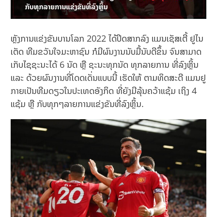
ຫຼັງການແຂ່ງຂັນບານໂລກ 2022 ໄດ້ປິດສາກລົງ ແມນເຊັສເຕີ້ ຢູໄນ
ເຕັດ ທີມຂວັນໃຈມະຫາຊົນ ກໍມີຜົນງານນັບມື້ນັບດີຂຶ້ນ ຈົນສາມາດ
ເກັບໄຊຊະນະໄດ້ 6 ນັດ ຫຼື ຊະນະທຸກນັດ ທຸກລາຍການ ທີ່ລົງຫຼິ້ນ
ແລະ ດ້ວຍຜົນງານທີ່ໂດດເດັ່ນແບບນີ້ ເຮັດໃຫ້ ຕາມທິດສະດີ ແມນຢູ
ກາຍເປັນທີມດຽວໃນປະເທດອັງກິດ ທີ່ຍັງມີລຸ້ນຄວ້າແຊ້ມ ເຖິງ 4
ແຊ້ມ ຫຼື ກັບທຸກໆລາຍການແຂ່ງຂັນທີ່ລົງຫຼິ້ນ.