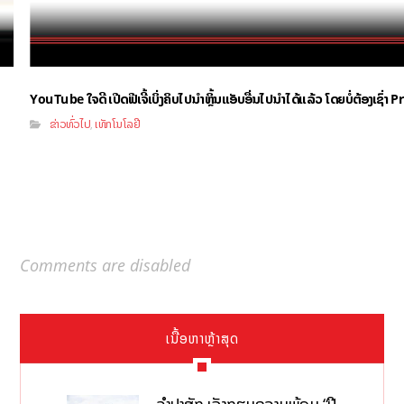
YouTube ໃຈດີ ເປີດຟີເຈີ້ເບິ່ງຄິບໄປນຳຫຼິ້ນແອັບອື່ນໄປນຳໄດ້ແລ້ວ ໂດຍບໍ່ຕ້ອງເຊົ່
ຂ່າວທົ່ວໄປ
ເທັກໂນໂລຢີ
,
Comments are disabled
ເນື້ອຫາຫຼ້າສຸດ