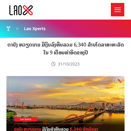
Lao Xperts
ດານັງ ຫວຽດນາມ ມີເງິນລົງທຶນລວມ 6,340 ລ້ານໂດລາສະຫະລັດ
ໃນ 9 ເດືອນທຳອິດຂອງປີ
31/10/2023