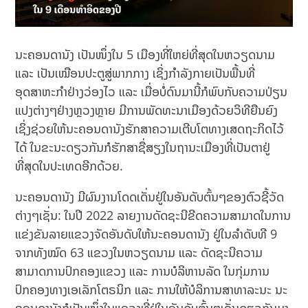
ນະຄອນດານັງ ເປັນໜຶ່ງໃນ 5 ເມືອງທີ່ໃຫຍ່ທີ່ສຸດໃນຫວຽດນາມ
ແລະ ເປັນເໝືອນປະຕູສູ່ພາກກາງ ເຊິ່ງກຳລັງກາຍເປັນພື້ນທີ່
ອຸດສາຫະກຳຢ່າງວ່ອງໄວ ແລະ ເມື່ອບໍ່ດົນມານີ້ກໍພົບກັບຄວາມປ່ຽນ
ແປງຕ່າງໆຢ່າງຫຼວງຫຼາຍ ມີການພັດທະນາເມືອງດ້ວຍວິທີຍືນຍົງ
ເຊິ່ງຊ່ວຍໃຫ້ນະຄອນດານັງຮັກສາຄວາມເຕີບໂຕທາງເສດຖະກິດໄວ້
ໄດ້ ໃນຂະນະດຽວກັນກໍຮັກສາຊື່ສຽງໃນຖານະເມືອງທີ່ເປັນຕາຢູ່
ທີ່ສຸດໃນປະເທດອີກດ້ວຍ.
ນະຄອນດານັງ ມີຜົນງານໂດດເດັ່ນຢູ່ໃນອັນດັບຕົ້ນໆຂອງຕົວຊີ້ວັດ
ຕ່າງໆເຊັ່ນ: ໃນປີ 2022 ລາຍງານດັດຊະນີຂີດຄວາມສາມາດໃນການ
ແຂ່ງຂັນລາຍແຂວງຈັດອັນດັບໃຫ້ນະຄອນດານັງ ຢູ່ໃນລຳດັບທີ 9
ຈາກທັງໝົດ 63 ແຂວງໃນຫວຽດນາມ ແລະ ດັດຊະນີຄວາມ
ສາມາດການປົກຄອງແຂວງ ແລະ ການບໍລິຫານລັດ ໃນກຸ່ມການ
ປົກຄອງທາງເອເລັກໂຕຣນິກ ແລະ ການໃຫ້ບໍລິການສາທາລະນະ ນະ