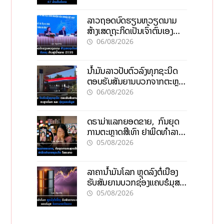
ລາວຖອດບົດຮຽນຫວຽດນາມ
ສ້າງເສດຖະກິດເປັນເຈົ້າຕົນເອງ
ກ້າວສູ່ເປົ້າໝາຍ 2035
06/08/2026
ນໍ້າມັນລາວປັບຕົວລົງທຸກຊະນິດ
ຕອບຮັບສັນຍານບວກຈາກຕະຫຼາດ
ໂລກ ແລະ ຊ່ອງແຄບຮໍມູສ
06/08/2026
ດຣາມ່າແລກຍອດຂາຍ, ກົນຍຸດ
ການຕະຫຼາດສີເທົາ ຢາພິດທຳລາຍ
ທຸລະກິດ ໄລຍະຍາວ
05/08/2026
ລາຄານ້ຳມັນໂລກ ຫຼຸດລົງຕໍ່ເນື່ອງ
ຮັບສັນຍານບວກຊ່ອງແຄບຮໍມຸສ
ຈັບຕາລາຄາໃນລາວ
05/08/2026