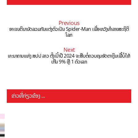
Previous
ອາເຈນຕິນານັດລວມກັນແຕ່ງຕົວເປັນ Spider-Man ເພື່ອຫວັງທຳລາຍສະຖິຕິ
ໂລກ
Next
ທະນາຄານແຫ່ງ ສປປ ລາວ ຕັ້ງເປົ້າປີ 2024 ຈະສືບຕໍ່ຄວບຄຸມອັດຕາເງິນເຟີ້ບໍ່ໃຫ້
ເກີນ 9% ຫຼື 1 ຕົວເລກ
ຂ່າວທີ່ກ່ຽວຂ້ອງ ...