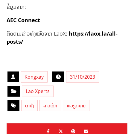
ຂໍ້ມູນຈາກ:
AEC Connect
ຕິດຕາມຂ່າວທັງໝົດຈາກ LaoX:
https://laox.la/all-
posts/
Kongxay
31/10/2023
Lao Xperts
ດານັງ
ລາວເອັກ
ຫວຽດນາມ