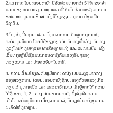
2.ແຮງງານ: ໃນນະຄອນດານັງ ມີສັດສ່ວນຫຼາຍກວ່າ 51% ຂອງຈໍາ
ນວນປະຊາກອນ ແຮງງານໝຸ່ມສາວ ທີ່ເຕັມໄປດ້ວຍພະລັງຈາກການ
ສະໜັບສະໜູນການສຶກສາ ເຊິ່ງມີໂຮງຮຽນຕ່າງຊາດ ມີສູນເຝິກ
ວິຊາຊີບ.
3.ໂຄງສ້າງພື້ນຖານ: ສ່ວນໜຶ່ງມາຈາກການເປັນສູນກາງການສົ່ງ
ລະດັບພູມມີພາກ ໂດຍມີຊື່ສຽງກ່ຽວກັບຫົນທາງທີ່ກວ້າງ ຫົນທາງ
ຫຼວງໃຫຍ່ໆຫຼາຍໆສາຍ ທ່າເຮືອຫຼາຍແຫ່ງ ແລະ ສະໜາມບິນ. ເຊິ່ງ
ເສັ້ນທາງເຫຼົ່ານີ້ເຊື່ອມນະຄອນດານັງກັບແຂວງອື່ນໆຂອງ
ຫວຽດນາມ ແລະ ປະເທດອື່ນໆໃນອາຊີ.
4. ຄວາມເຊື່ອມໂຍງລະດັບພູມີພາກ: ດານັງ ເປັນປະຕູສູ່ພາກກາງ
ຂອງຫວຽດນາມ ໂດຍນະຄອນດານັງຖືກປະຄອງດ້ວຍແຂວງເຖື່ອ
ທຽນເວ້ ຢູ່ທາງເໜືອ ແລະ ແຂວງກວ໋າງນາມ ເຊິ່ງຢູ່ພາກໃຕ້ ຄວາມ
ໃກ້ຊິດຂອງທັງ 2 ແຂວງ ກັບນະຄອນດານັງ ຍິ່ງສົ່ງເສີມຄວາມ
ເຕີບໂຕລະດັບພູມີພາກ ເນື່ອງຈາກນັກລົງທຶນມຸ່ງໜ້າຈະຕັ້ງສູນການ
ຜະລິດໃຫ້ຫຼາກຫຼາຍ.