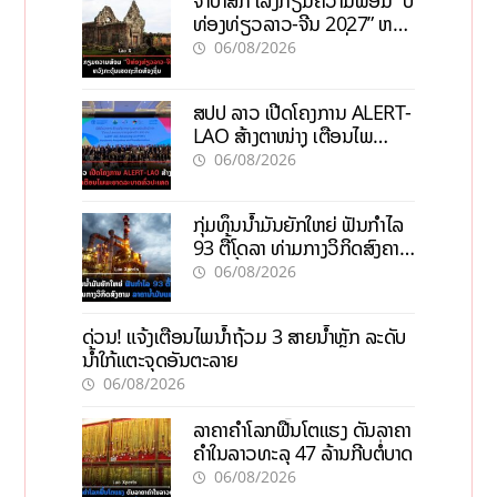
ຈຳປາສັກ ເລັ່ງກຽມຄວາມພ້ອມ “ປີ
ທ່ອງທ່ຽວລາວ-ຈີນ 2027” ຫວັງ
ກະຕຸ້ນເສດຖະກິດທ້ອງຖິ່ນ
06/08/2026
ສປປ ລາວ ເປີດໂຄງການ ALERT-
LAO ສ້າງຕາໜ່າງ ເຕືອນໄພ
ພະຍາດລະບາດທົ່ວປະເທດ
06/08/2026
ກຸ່ມທຶນນ້ຳມັນຍັກໃຫຍ່ ຟັນກຳໄລ
93 ຕື້ໂດລາ ທ່າມກາງວິກິດສົງຄາມ
ລາຄານໍ້າມັນແພງ
06/08/2026
ດ່ວນ! ແຈ້ງເຕືອນໄພນໍ້າຖ້ວມ 3 ສາຍນໍ້າຫຼັກ ລະດັບ
ນໍ້າໃກ້ແຕະຈຸດອັນຕະລາຍ
06/08/2026
ລາຄາຄຳໂລກຟື້ນໂຕແຮງ ດັນລາຄາ
ຄຳໃນລາວທະລຸ 47 ລ້ານກີບຕໍ່ບາດ
06/08/2026