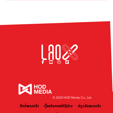
© 2020 HOD Media Co., Ltd.
ຕິດຕໍ່ພວກເຮົາ
ເງື່ອນໄຂການນຳໃຊ້ຂ່າວ
ກ່ຽວກັບພວກເຮົາ