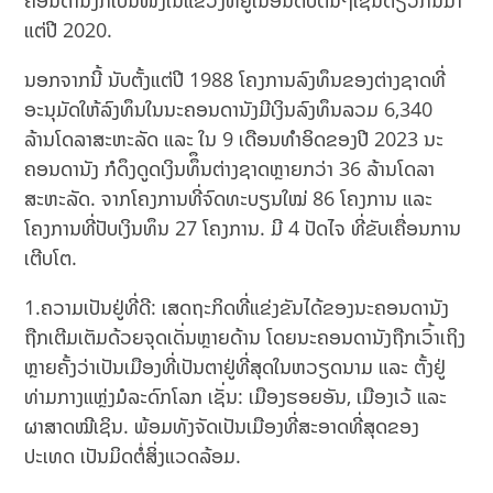
ຄອນດານັງກໍເປັນໜຶ່ງໃນແຂວງທີ່ຢູ່ໃນອັນດັບຕົ້ນໆເຊັ່ນດຽວກັນມາ
ແຕ່ປີ 2020.
ນອກຈາກນີ້ ນັບຕັ້ງແຕ່ປີ 1988 ໂຄງການລົງທຶນຂອງຕ່າງຊາດທີ່
ອະນຸມັດໃຫ້ລົງທຶນໃນນະຄອນດານັງມີເງິນລົງທຶນລວມ 6,340
ລ້ານໂດລາສະຫະລັດ ແລະ ໃນ 9 ເດືອນທຳອິດຂອງປີ 2023 ນະ
ຄອນດານັງ ກໍດຶງດູດເງິນທຶຶນຕ່າງຊາດຫຼາຍກວ່າ 36 ລ້ານໂດລາ
ສະຫະລັດ. ຈາກໂຄງການທີ່ຈົດທະບຽນໃໝ່ 86 ໂຄງການ ແລະ
ໂຄງການທີ່ປັບເງິນທຶນ 27 ໂຄງການ. ມີ 4 ປັດໄຈ ທີ່ຂັບເຄື່ອນການ
ເຕີບໂຕ.
1.ຄວາມເປັນຢູ່ທີ່ດີ: ເສດຖະກິດທີ່ແຂ່ງຂັນໄດ້ຂອງນະຄອນດານັງ
ຖືກເຕີມເຕັມດ້ວຍຈຸດເດັ່ນຫຼາຍດ້ານ ໂດຍນະຄອນດານັງຖືກເວົ້າເຖິງ
ຫຼາຍຄັ້ງວ່າເປັນເມືອງທີ່ເປັນຕາຢູ່ທີ່ສຸດໃນຫວຽດນາມ ແລະ ຕັ້ງຢູ່
ທ່າມກາງແຫຼ່ງມໍລະດົກໂລກ ເຊັ່ນ: ເມືອງຮອຍອັນ, ເມືອງເວ້ ແລະ
ຜາສາດໝີເຊິນ. ພ້ອມທັງຈັດເປັນເມືອງທີ່ສະອາດທີ່ສຸດຂອງ
ປະເທດ ເປັນມິດຕໍ່ສິ່ງແວດລ້ອມ.