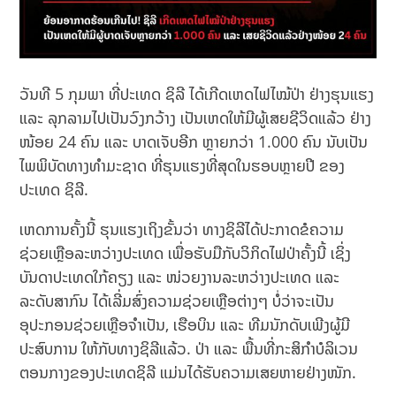
ວັນທີ 5 ກຸມພາ ທີ່ປະເທດ ຊິລີ ໄດ້ເກີດເຫດໄຟໄໝ້ປ່າ ຢ່າງຮຸນແຮງ
ແລະ ລຸກລາມໄປເປັນວົງກວ້າງ ເປັນເຫດໃຫ້ມີຜູ້ເສຍຊີວິດແລ້ວ ຢ່າງ
ໜ້ອຍ 24 ຄົນ ແລະ ບາດເຈັບອີກ ຫຼາຍກວ່າ 1.000 ຄົນ ນັບເປັນ
ໄພພິບັດທາງທໍາມະຊາດ ທີ່ຮຸນແຮງທີ່ສຸດໃນຮອບຫຼາຍປີ ຂອງ
ປະເທດ ຊິລີ.
ເຫດການຄັ້ງນີ້ ຮຸນແຮງເຖິງຂັ້ນວ່າ ທາງຊິລີໄດ້ປະກາດຂໍຄວາມ
ຊ່ວຍເຫຼືອລະຫວ່າງປະເທດ ເພື່ອຮັບມືກັບວິກິດໄຟປ່າຄັ້ງນີ້ ເຊິ່ງ
ບັນດາປະເທດໃກ້ຄຽງ ແລະ ໜ່ວຍງານລະຫວ່າງປະເທດ ແລະ
ລະດັບສາກົນ ໄດ້ເລີ່ມສົ່ງຄວາມຊ່ວຍເຫຼືອຕ່າງໆ ບໍ່ວ່າຈະເປັນ
ອຸປະກອນຊ່ວຍເຫຼືອຈຳເປັນ, ເຮືອບິນ ແລະ ທີມນັກດັບເພີງຜູ້ມີ
ປະສົບການ ໃຫ້ກັບທາງຊິລີແລ້ວ. ປ່າ ແລະ ພື້ນທີ່ກະສິກຳບໍລິເວນ
ຕອນກາງຂອງປະເທດຊິລີ ແມ່ນໄດ້ຮັບຄວາມເສຍຫາຍຢ່າງໜັກ.