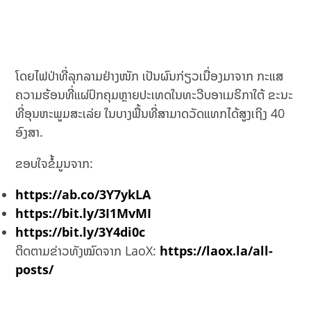
ໂດຍໄຟປ່າທີ່ລຸກລາມຢ່າງໜັກ ເປັນຜົນກ່ຽວເນື່ອງມາຈາກ ກະແສ
ຄວາມຮ້ອນທີ່ແຜ່ປົກຄຸມຫຼາຍປະເທດໃນທະວີບອາເມຣິກາໃຕ້ ຂະນະ
ທີ່ອຸນຫະພູມສະເລ່ຍ ໃນບາງພື້ນທີ່ສາມາດວັດແທກໄດ້ສູງເຖິງ 40
ອົງສາ.
ຂອບໃຈຂໍ້ມູນຈາກ:
https://ab.co/3Y7ykLA
https://bit.ly/3I1MvMI
https://bit.ly/3Y4di0c
ຕິດຕາມຂ່າວທັງໝົດຈາກ LaoX:
https://laox.la/all-
posts/