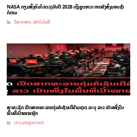
NASA ກຽມສົ່ງຄົນໄປດວງຈັນປີ 2028 ເຖິງຊຸດອາວະກາດຍັງສົ່ງມອບຊ້າ
ກໍຕາມ
ວິທະຍາສາດ
ເທັກໂນໂລຢີ
,
ສະຫະລັດ ເປີດສາກທະລາຍກຸ່ມຄໍເຊັນເຕີຂ້າມຊາດ ລະບຸ ລາວ ເປັນໜຶ່ງໃນ
ພື້ນທີ່ເປົ້າໝາຍຫຼັກ
Uncategorized