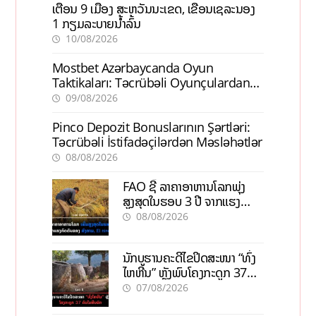
ເຕືອນ 9 ເມືອງ ສະຫວັນນະເຂດ, ເຂື່ອນເຊລະນອງ
1 ກຽມລະບາຍນ້ຳລົ້ນ
10/08/2026
Mostbet Azərbaycanda Oyun
Taktikaları: Təcrübəli Oyunçulardan
İpuçları
09/08/2026
Pinco Depozit Bonuslarının Şərtləri:
Təcrübəli İstifadəçilərdən Məsləhətlər
08/08/2026
FAO ຊີ້ ລາຄາອາຫານໂລກພຸ່ງ
ສູງສຸດໃນຮອບ 3 ປີ ຈາກແຮງ
ກົດດັນຂອງສົງຄາມ, El nino
08/08/2026
ນັກບູຮານຄະດີໄຂປິດສະໜາ “ທົ່ງ
ໄຫຫີນ” ຫຼັງພົບໂຄງກະດູກ 37
ຄົນໃນຫີນຍັກ
07/08/2026