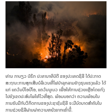
ທ່ານ ກາບຽວ ບໍຣິກ ປະທານາທິບໍດີ ຂອງປະເທດຊິລີ ໄດ້ປະກາດ
ສະຖານະການສຸກເສີນບໍລິເວນທີ່ໄຟປ່າລຸກລາມຢ່າງຮຸນແຮງແລ້ວ ໄດ້
ແກ່ ແຄວ້ນບິໂອບີໂອ, ແຄວ້ນນູເບວ ເພື່ອ​ໃຫ້ການ​ຊ່ວຍ​ເຫຼືອ​ໂດຍ​ກົງ​
ໄປ​ຍັງ​ເຂດ​ປະສົບ​ໄພ​ໃຫ້​ໄວ​ທີ່ສຸດ. ພ້ອມບອກວ່າ ​ຄວາມ​ພ້ອມໃນ
ການຮັບມືກັບ​ວິ​ກິດ​ການ​ຂອງ​ປະ​ຊາ​ຊົນ​ຊິລີ​ ຈະ​ມີ​ບົດ​ບາດ​ສຳ​ຄັນ​ໃນ​
ການ​ຊ່ວຍ​ຊິ​ລີ​ຜ່ານ​ຜ່າ​ຄວາມ​ຫຍຸ້ງ​ຍາກ​ເຫຼົ່າ​ນີ້.