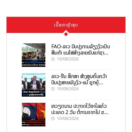
ເນື້ອຫາຫຼ້າສຸດ
FAO-ລາວ ປັບປຸງການລ້ຽງງົວເປັນ
ສິນຄ້າ ແນໃສ່ສ້າງລາຍຮັບແກ່ຊາວ
ກະສິກອນຢ່າງຍືນຍົງ
10/08/2026
ລາວ-ຈີນ ສຶກສາ ສ້າງສູນຄົ້ນຄວ້າ
ປັບປຸງສາຍພັນງົວ-ແບ້ ຊຸກຍູ້
ອຸດສາຫະກຳຊີ້ນ
10/08/2026
ຫວຽດນາມ ປະກາດໄວ້ອາໄລທົ່ວ
ປະເທດ 2 ວັນ ຕໍ່ການຈາກໄປ ຂອງ
ທ່ານ ໄຊສົມພອນ ພົມວິຫານ
10/08/2026