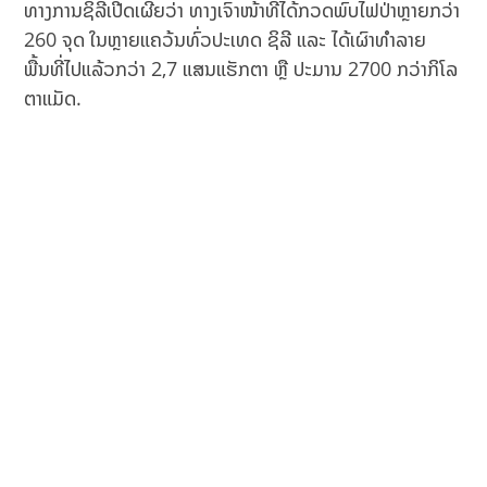
ທາງການຊິລີເປີດເຜີຍວ່າ ທາງເຈົ້າໜ້າທີ່ໄດ້ກວດພົບໄຟປ່າຫຼາຍກວ່າ
260 ຈຸດ ໃນຫຼາຍແຄວ້ນທົ່ວປະເທດ ຊິລີ ແລະ ໄດ້ເຜົາທຳລາຍ
ພື້ນທີ່ໄປແລ້ວກວ່າ 2,7 ແສນແຮັກຕາ ຫຼື ປະມານ 2700 ກວ່າກິໂລ
ຕາແມັດ.