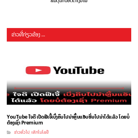
ສົມດຸນກັບອັດຕາເງິນເຟີ້
ຂ່າວທີ່ກ່ຽວຂ້ອງ ...
YouTube ໃຈດີ ເປີດຟີເຈີ້ເບິ່ງຄິບໄປນຳຫຼິ້ນແອັບອື່ນໄປນຳໄດ້ແລ້ວ ໂດຍບໍ່
ຕ້ອງເຊົ່າ Premium
ຂ່າວທົ່ວໄປ
ເທັກໂນໂລຢີ
,