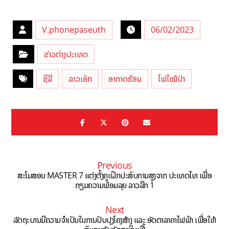
V.phonepaseuth
06/02/2023
ຂ່າວຕ່າງປະເທດ
ຊິລີ
ລາວເອັກ
ອາກາດຮ້ອນ
ໄຟໄໝ້ປ່າ
Previous
ສະໂມສອນ MASTER 7 ແຕ່ງຕັ້ງຄູເຝິກປະສົບການສູງຈາກ ປະເທດໄທ ເພື່ອ
ກຽມຄວາມພ້ອມລຸຍ ລາວລີກ 1
Next
ລັດຖະບານມີຄວາມຈຳເປັນໃນການປັບປຸງໂຄງສ້າງ ແລະ ອັດຕາລາຄາໄຟຟ້າ ເພື່ອໃຫ້