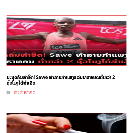
ມະນຸດຄົນທຳອິດ! Sawe ທຳລາຍກຳແພງແລ່ນມາຣາທອນຕ່ຳກວ່າ 2
ຊົ່ວໂມງໄດ້ສຳເລັດ
ຂ່າວຕ່າງປະເທດ