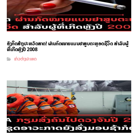
ອັງກິດສ້າງປະຫວັດສາດ! ຜ່ານກົດໝາຍແບນຢາສູບຕະຫຼອດຊີວິດ ສຳລັບຜູ້
ທີ່ເກີດຫຼັງປີ 2008
ຂ່າວຕ່າງປະເທດ