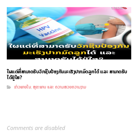
ໃຜແດ່ທີ່ສາມາດຮັບວັກຊີນປ້ອງກັນມະເຮັງປາກມົດລູກໄດ້ ແລະ ສາມາດຮັບ
ໄດ້ຢູ່ໃສ?
ຂ່າວພາຍໃນ
ສຸຂະພາບ ແລະ ຄວາມສວຍຄວາມງາມ
,
Comments are disabled