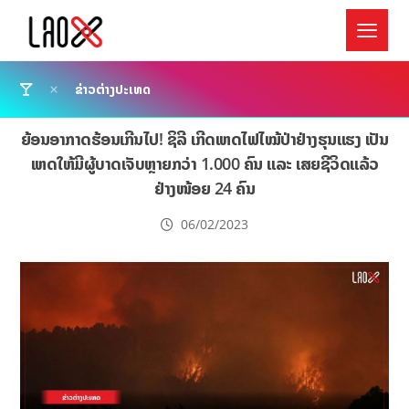
ຂ່າວຕ່າງປະເທດ
ຍ້ອນອາກາດຮ້ອນເກີນໄປ! ຊິລີ ເກີດເຫດໄຟໄໝ້ປ່າຢ່າງຮຸນແຮງ ເປັນ
ເຫດໃຫ້ມີຜູ້ບາດເຈັບຫຼາຍກວ່າ 1.000 ຄົນ ແລະ ເສຍຊີວິດແລ້ວ
ຢ່າງໜ້ອຍ 24 ຄົນ
06/02/2023