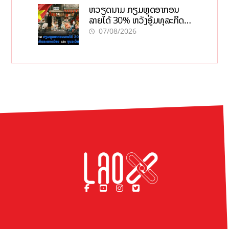
ຫວຽດນາມ ກຽມຫຼຸດອາກອນ
ລາຍໄດ້ 30% ຫວັງອູ້ມທຸລະກິດ
ຂະໜາດນ້ອຍ ແລະ ຈຸນລະ
07/08/2026
ວິສາຫະກິດ