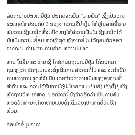
ລັດຖະບານປະເທດຍີ່ປຸ່ນ ປະກາດຈະເພີ່ມ “ວານຟິນ” ເຊິ່ງເປັນວານ
ຂະໜາດໃຫຍ່ອັນດັບ 2 ຮອງຈາກວານສີນ້ຳເງິນ ໃຫ້ຢູ່ໃນລາຍຊື່ສາຍ
ພັນວານເຊີງພານິດທີ່ຈະເປີດທາງໃຫ້ລ່າວານຟິນໃນເຊີງພານິດໄດ້
ນັບເປັນຄວາມເຄື່ອນໄຫວຫຼ້າສຸດ ຫຼັງຈາກຍີ່ປຸ່ນໄດ້ຖອນຕົວອອກ
ຈາກຄະນະກຳມະການການລ່າລະຫວ່າງປະເທດ.
ທ່ານ ໂຍຊິມາສະ ຮາຍາຊິ ໂຄສົກລັດຖະບານຍີ່ປຸ່ນ ໄດ້ອອກມາ
ຖະແຫຼງວ່າ ລັດຖະບານຈະສົ່ງເສີມການລ່າວານຕໍ່ໄປ ແລະ ຈະດຳເນີນ
ການທາງການທູດທີ່ຈຳເປັນ ໂດຍກ່າວວ່າວານເປັນແຫຼ່ງອາຫານທີ່
ສຳຄັນ ແລະ ຄວນໄດ້ຮັບການໃຊ້ປະໂຫຍດແບບຍືນຍົງ ເຊິ່ງຕັ້ງຢູ່ເທິງ
ຫຼັກຖານວິທະຍາສາດ. ນອກຈາກນີ້ຍັງກ່າວອີກວ່າ ເປັນການສືບ
ທອດວັດທະນະທຳອາຫານແບບດັ້ງເດີມຂອງປະເທດຍີ່ປຸ່ນອີກ
ພ້ອມ.
ຂອບໃຈຂໍ້ມູນຈາກ: