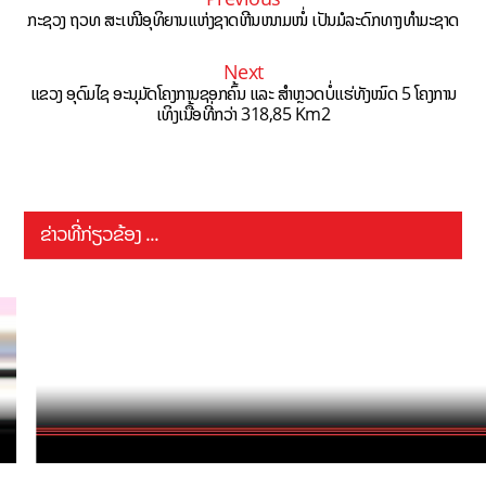
ກະຊວງ ຖວທ ສະເໜີອຸທິຍານແຫ່ງຊາດຫີນໜາມໜໍ່ ເປັນມໍລະດົກທາງທຳມະຊາດ
Next
ແຂວງ ອຸດົມໄຊ ອະນຸມັດໂຄງການຊອກຄົ້ນ ແລະ ສຳຫຼວດບໍ່ແຮ່ທັງໝົດ 5 ໂຄງການ
ເທິງເນື້ອທີ່ກວ່າ 318,85 Km2
ຂ່າວທີ່ກ່ຽວຂ້ອງ ...