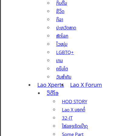
ກິນດື່ມ
ຊີວິດ
ກິລາ
ປະຫວັດສາດ
ສັດໂລກ
ໄວໜຸ່ມ
LGBTQ+
ເກມ
ຄຣິບໂຕ
ວັນສຳຄັນ
Lao Xperts
Lao X Forum
ວິດີໂອ
HOD STORY
Lao X ບອກຕໍ່
32-IT
ໃສ່ລອງເຮັດເບີງດຸ
Some Part