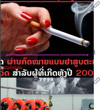
ອັງກິດສ້າງປະຫວັດສາດ! ຜ່ານກົດໝາຍແບນຢາສູບຕະຫຼອດຊີວິດ ສຳລັບຜູ້ທີ່
ເກີດຫຼັງປີ 2008
ຂ່າວຕ່າງປະເທດ