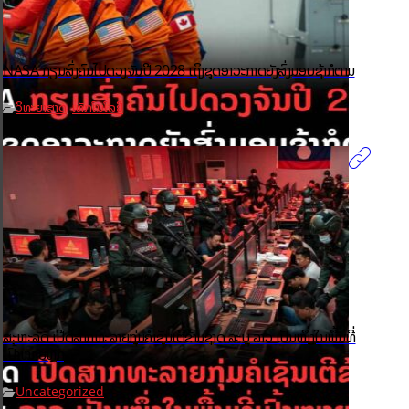
NASA ກຽມສົ່ງຄົນໄປດວງຈັນປີ 2028 ເຖິງຊຸດອາວະກາດຍັງສົ່ງມອບຊ້າກໍຕາມ
ວິທະຍາສາດ
ເທັກໂນໂລຢີ
,
ສະຫະລັດ ເປີດສາກທະລາຍກຸ່ມຄໍເຊັນເຕີຂ້າມຊາດ ລະບຸ ລາວ ເປັນໜຶ່ງໃນພື້ນທີ່
ເປົ້າໝາຍຫຼັກ
Uncategorized