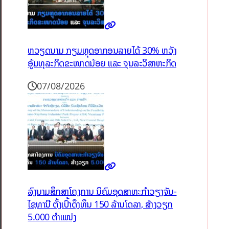
ຫວຽດນາມ ກຽມຫຼຸດອາກອນລາຍໄດ້ 30% ຫວັງ
ອູ້ມທຸລະກິດຂະໜາດນ້ອຍ ແລະ ຈຸນລະວິສາຫະກິດ
07/08/2026
ລົງນາມສຶກສາໂຄງການ ນິຄົມອຸດສາຫະກຳວຽງຈັນ-
ໄຊທານີ ຕັ້ງເປົ້າດຶງທຶນ 150 ລ້ານໂດລາ, ສ້າງວຽກ
5.000 ຕຳແໜ່ງ