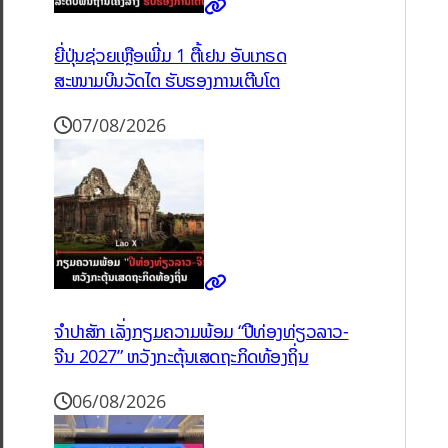
ຍີ່ປຸ່ນຊ່ວຍເຫຼືອເພີ່ມ 1 ຕື້ເຢນ ອັບເກຣດ
ສະໜາມບິນວັດໄຕ ຮັບຮອງການເຕີບໂຕ
07/08/2026
ຈຳປາສັກ ເລັ່ງກຽມຄວາມພ້ອມ “ປີທ່ອງທ່ຽວລາວ-
ຈີນ 2027” ຫວັງກະຕຸ້ນເສດຖະກິດທ້ອງຖິ່ນ
06/08/2026