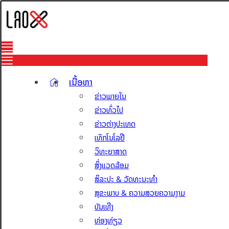
ເນື້ອຫາ
ຂ່າວພາຍໃນ
ຂ່າວທົ່ວໄປ
ຂ່າວຕ່າງປະເທດ
ເທັກໂນໂລຢີ
ວິທະຍາສາດ
ສິ່ງແວດລ້ອມ
ສິລະປະ & ວັດທະນະທຳ
ສຸຂະພາບ & ຄວາມສວຍຄວາມງາມ
ບັນເທີງ
ທ່ອງທ່ຽວ