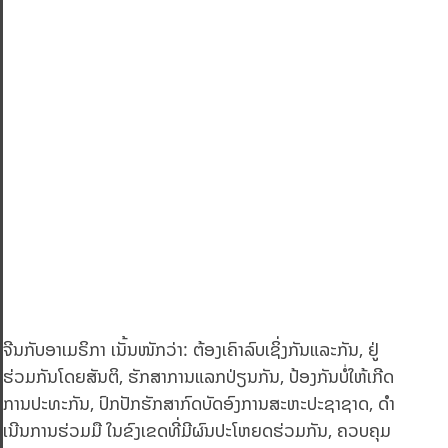
ຈີນກັບອາເມຣິກາ ເນັ້ນໜັກວ່າ: ຕ້ອງເຄົາລົບເຊິ່ງກັນແລະກັນ, ຢູ່
ຮ່ວມກັນໂດຍສັນຕິ, ຮັກສາການແລກປ່ຽນກັນ, ປ້ອງກັນບໍ່ໃຫ້ເກີດ
ການປະທະກັນ, ປົກປັກຮັກສາກົດບັດອົງການສະຫະປະຊາຊາດ, ດໍາ
ເນີນການຮ່ວມມື ໃນຂົງເຂດທີ່ມີຜົນປະໂຫຍດຮ່ວມກັນ, ຄວບຄຸມ