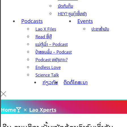
ນັດກັນກິນ
HEY? ຮູບເງົາອີ່ຫຍັງ
Podcasts
Events
Lao X Files
ປະຊາສຳພັນ
Read ອີ່ຫຼີ
ແມ່ຕູ້ເລົ່າ – Podcast
ປ້າສອນລົ່ມ – Podcast
Podcast ຫຍັງເກາະ?
Endless Love
Science Talk
ກ່ຽວກັບ
ຕິດຕໍ່ໂຄສະນາ
Home
Lao Xperts