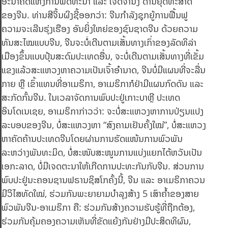
ອະນາຄົດແຫ່ງການພັດທະນາ ແລະ ເຈດຈຳນົງ ດ້ານຍຸດທະສາດ
ຂອງຈີນ. ທ່ານສີຈິ້ນຜິງຊີ້ອອກວ່າ: ຈີນກຳລັງຊຸກຍູ້ການຟື້ນຟູ
ຄວາມຈະເລີນຮຸ່ງເຮືອງ ອັນຍິ່ງໃຫຍ່ຂອງຊົນຊາດຈີນ ດ້ວຍຄວາມ
ທັນສະໄໝແບບຈີນ, ຈີນຈະບໍ່ເດີນຕາມເສັ້ນທາງເກົ່າຂອງລັດທິລ່າ
ເມືອງຂຶ້ນແບບປຸ້ນສະດົມປະເທດອື່ນ, ຈະບໍ່ເດີນຕາມເສັ້ນທາງທີ່ເຂັ້ມ
ແຂງແລ້ວສະແຫວງຫາຄວາມເປັນເຈົ້າອຳນາດ, ຈີນບໍ່ມີແຜນທີ່ຈະລື່ນ
ກາຍ ຫຼື ເຂົ້າແທນທີ່ອາເມຣິກາ, ອາເມຣິກາກໍຢ່າມີແຜນກົດດັນ ແລະ
ສະກັດກັ້ນຈີນ. ໃນເວລາຈັດການພົບປະຢູ່ເກາະບາຫຼີ ປະເທດ
ອິນໂດເນເຊຍ, ອາເມຣິກາກ່າວວ່າ: ຈະບໍ່ສະແຫວງຫາການປ່ຽນແປງ
ລະບອບຂອງຈີນ, ບໍ່ສະແຫວງຫາ “ສົງຄາມເຢັນຄັ້ງໃໝ່”, ບໍ່ສະແຫວງ
ຫາຄັດຄ້ານປະເທດຈີນໂດຍຜ່ານການຮັດແໜ້ນການພົວພັນ
ລະຫວ່າງພັນທະມິດ, ບໍ່ສະໜັບສະໜູນການແບ່ງແຍກໄຕ້ຫວັນເປັນ
ເອກະລາດ, ບໍ່ມີເຈດຕະນາໃຫ້ເກີດການປະທະກັນກັບຈີນ. ສ່ວນການ
ພົບປະຢູ່ນະຄອນຊານຟຣານຊິສໂກຄັ້ງນີ້, ຈີນ ແລະ ອາເມຣິກາຄວນ
ມີວິໄສທັດໃໝ່, ຮ່ວມກັນພະຍາຍາມບຳລຸງສ້າງ 5 ເສົາຄ້ຳຂອງສາຍ
ພົວພັນຈີນ-ອາເມຣິກາ ຄື: ຮ່ວມກັນສ້າງຄວາມຮັບຮູ້ທີ່ຖືກຕ້ອງ,
ຮ່ວມກັນຄຸ້ມຄອງຄວາມເຫັນທີ່ຂັດແຍ້ງກັນຢ່າງມີປະສິດທິຜົນ,