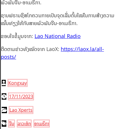
ພົວພັນຈີນ-ອາເມຣິກາ.
ຊານຟຣານຊິສໂກຄວນກາຍເປັນຈຸດເລີ່ມຕົ້ນໃໝ່ໃນການສ້າງຄວາມ
ໝັ້ນທ່ຽງໃຫ້ກັບສາຍພົວພັນຈີນ-ອາເມຣິກາ.
ຂອບໃຈຂໍ້ມູນຈາກ:
Lao National Radio
ຕິດຕາມຂ່າວທັງໝົດຈາກ LaoX:
https://laox.la/all-
posts/
Kongxay
17/11/2023
Lao Xperts
ຈີນ
ລາວເອັກ
ອາເມຣິກາ