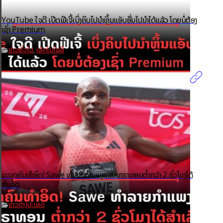
YouTube ໃຈດີ ເປີດຟີເຈີ້ເບິ່ງຄິບໄປນຳຫຼິ້ນແອັບອື່ນໄປນຳໄດ້ແລ້ວ ໂດຍບໍ່ຕ້ອງ
ເຊົ່າ Premium
ຂ່າວທົ່ວໄປ
ເທັກໂນໂລຢີ
,
ມະນຸດຄົນທຳອິດ! Sawe ທຳລາຍກຳແພງແລ່ນມາຣາທອນຕ່ຳກວ່າ 2 ຊົ່ວໂມງໄດ້
ສຳເລັດ
ຂ່າວຕ່າງປະເທດ