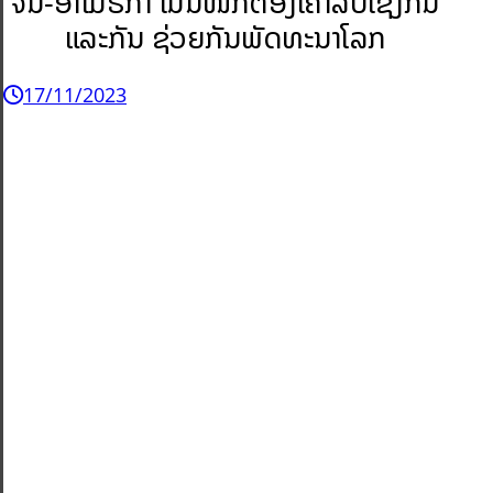
ຈີນ-ອາເມຣິກາ ເນັ້ນໜັກຕ້ອງເຄົາລົບເຊິ່ງກັນ
ແລະກັນ ຊ່ວຍກັນພັດທະນາໂລກ
17/11/2023