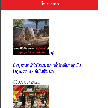
ເນື້ອຫາຫຼ້າສຸດ
ນັກບູຮານຄະດີໄຂປິດສະໜາ “ທົ່ງໄຫຫີນ” ຫຼັງພົບ
ໂຄງກະດູກ 37 ຄົນໃນຫີນຍັກ
07/08/2026