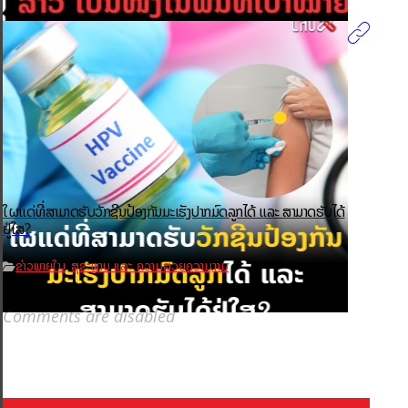
ໃຜແດ່ທີ່ສາມາດຮັບວັກຊີນປ້ອງກັນມະເຮັງປາກມົດລູກໄດ້ ແລະ ສາມາດຮັບໄດ້
ຢູ່ໃສ?
ຂ່າວພາຍໃນ
ສຸຂະພາບ ແລະ ຄວາມສວຍຄວາມງາມ
,
Comments are disabled