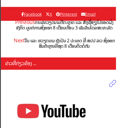
Facebook
X
Pinterest
Email
Previous
ກາເຟຫວຽດນາມຕີຕະຫຼາດ ແລະ ສ້າງຊື່ສຽງໄປຮອດຝັ່ງ
ອັງກິດ ມູນຄ່າການສົ່ງອອກ 8 ເດືອນເກືອບ 3 ພັນລ້ານໂດລາສະຫະລັດ
Next
ຈີນ ແລະ ຫວຽດນາມ ຍັງເປັນ 2 ປະເທດ ທີ່ ສປປ ລາວ ສົ່ງອອກ
ສິນຄ້າຫຼາຍທີ່ສຸດ 8 ເດືອນຕິດຕໍ່ກັນ
ຂ່າວທີ່ກ່ຽວຂ້ອງ ...