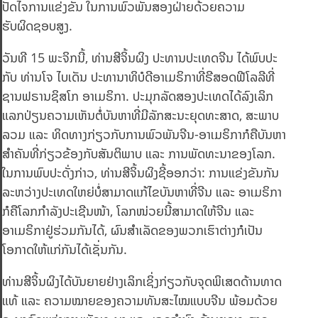
ປັດໄຈການແຂ່ງຂັນ ໃນການພົວພັນສອງຝ່າຍດ້ວຍຄວາມ
ຮັບຜິດຊອບສູງ.
ວັນທີ 15 ພະຈິກນີ້, ທ່ານສີຈິ້ນຜິງ ປະທານປະເທດຈີນ ໄດ້ພົບປະ
ກັບ ທ່ານໂຈ ໄບເດັນ ປະທານາທິບໍດີອາເມຣິກາທີ່ຣີສອດຟີໂລລີທີ່
ຊານຟຣານຊິສໂກ ອາເມຣິກາ. ປະມຸກລັດສອງປະເທດໄດ້ລົງເລິກ
ແລກປ່ຽນຄວາມເຫັນຕໍ່ບັນຫາທີ່ມີລັກສະນະຍຸດທະສາດ, ສະພາບ
ລວມ ແລະ ທິດທາງກ່ຽວກັບການພົວພັນຈີນ-ອາເມຣິກາກໍຄືບັນຫາ
ສຳຄັນທີ່ກ່ຽວຂ້ອງກັບສັນຕິພາບ ແລະ ການພັດທະນາຂອງໂລກ.
ໃນການພົບປະດັ່ງກ່າວ, ທ່ານສີຈິ້ນຜິງຊີ້ອອກວ່າ: ການແຂ່ງຂັນກັນ
ລະຫວ່າງປະເທດໃຫຍ່ບໍ່ສາມາດແກ້ໄຂບັນຫາທີ່ຈີນ ແລະ ອາເມຣິກາ
ກໍຄືໂລກກຳລັງປະເຊີນໜ້າ, ໂລກໜ່ວຍນີ້ສາມາດໃຫ້ຈີນ ແລະ
ອາເມຣິກາຢູ່ຮ່ວມກັນໄດ້, ຜົນສຳເລັດຂອງພວກເຮົາຕ່າງກໍເປັນ
ໂອກາດໃຫ້ແກ່ກັນໄດ້ເຊັ່ນກັນ.
ທ່ານສີຈິ້ນຜິງໄດ້ບັນຍາຍຢ່າງເລິກເຊິ່ງກ່ຽວກັບຈຸດພິເສດດ້ານທາດ
ແທ້ ແລະ ຄວາມໝາຍຂອງຄວາມທັນສະໄໝແບບຈີນ ພ້ອມດ້ວຍ