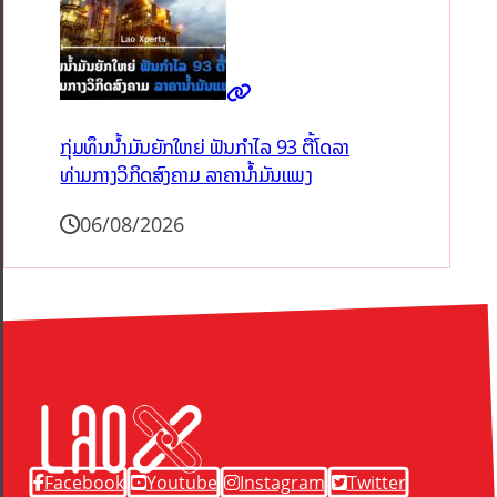
ກຸ່ມທຶນນ້ຳມັນຍັກໃຫຍ່ ຟັນກຳໄລ 93 ຕື້ໂດລາ
ທ່າມກາງວິກິດສົງຄາມ ລາຄານໍ້າມັນແພງ
06/08/2026
Facebook
Youtube
Instagram
Twitter