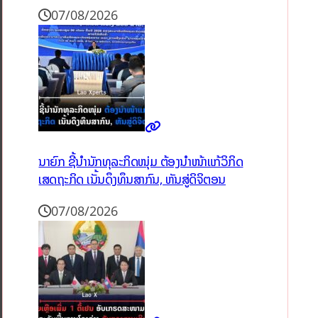
07/08/2026
ນາຍົກ ຊີ້ນຳນັກທຸລະກິດໜຸ່ມ ຕ້ອງນຳໜ້າແກ້ວິກິດ
ເສດຖະກິດ ເນັ້ນດຶງທຶນສາກົນ, ຫັນສູ່ດິຈິຕອນ
07/08/2026