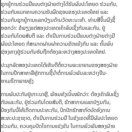
ຊຸກຍູ້ການຮ່ວມມືແບບຕ່າງຝ່າຍຕ່າງໄດ້ຮັບຜົນປະໂຫຍດ ຮ່ວມກັນ,
ຮ່ວມກັນແບກຫາບຄວາມຮັບຜິດຊອບຂອງປະເທດໃຫຍ່ ແລະ
ຮ່ວມກັນຊຸກຍູ້ການແລກປ່ຽນດ້ານວັດທະນະທຳ. ທ່ານສີຈິ້ນຜິງຊີ້
ອອກວ່າ: ຂໍພຽງແຕ່ສອງປະເທດເຄົາລົບເຊິ່ງກັນແລະກັນ, ຢູ່
ຮ່ວມກັນໂດຍສັນຕິ ແລະ ດຳເນີນການຮ່ວມມືແບບຕ່າງຝ່າຍຕ່າງມີ
ຜົນປະໂຫຍດ ກໍສາມາດຜ່ານຜ່າຄວາມຂັດແຍ້ງກັນ ແລະ ຄົ້ນພົບ
ຊ່ອງທາງຢູ່ຮ່ວມກັນອັນຖືກຕ້ອງລະຫວ່າງສອງປະເທດໃຫຍ່.
ປະມຸກລັດສອງປະເທດໄດ້ເຫັນດີຕໍ່ຄວາມພະຍາຍາມຂອງສອງຝ່າຍ
ໃນການປຶກສາຫາລືຫຼັກການຊີ້ນໍາຕໍ່ການພົວພັນລະຫວ່າງຈີນ-
ອາເມຣິກາພາຍຫຼັງ
ການພົບປະກັນຢູ່ເກາະບາຫຼີ, ພ້ອມທັງເນັ້ນໜັກວ່າ: ຕ້ອງເຄົາລົບເຊິ່ງ
ກັນແລະກັນ, ຢູ່ຮ່ວມກັນໂດຍສັນຕິ, ຮັກສາການແລກປ່ຽນກັນ,
ປ້ອງກັນບໍ່ໃຫ້ເກີດການປະທະກັນ, ປົກປັກຮັກສາກົດບັດອົງການ
ສະຫະປະຊາຊາດ, ດໍາເນີນການຮ່ວມມື ໃນຂົງເຂດທີ່ມີຜົນປະໂຫຍດ
ຮ່ວມກັນ, ຄວບຄຸມປັດໄຈການແຂ່ງຂັນ ໃນການພົວພັນສອງຝ່າຍ