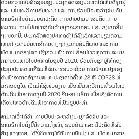
ດ້ວຍຄວາມຮັບຜິດຊອບສູງ. ປະມຸກລັດສອງປະເທດໄດ້ເຫັນດີຊຸກຍູ້
ແລະ ເພີ່ມທະວີການສົນທະນາ ແລະ ການຮ່ວມມືລະຫວ່າງຈີນ ກັບ
ອາເມຣິກາໃນດ້ານປັນຍາປະດິດ, ການປາບປາມຢາເສບຕິດ, ການ
ທະຫານ, ການໄປມາຫາສູ່ກັນດ້ານບຸກຄະລາກອນ ແລະ ຂົງເຂດອື່ນ
ໆ. ນອກນີ້, ປະມຸກລັດສອງປະເທດຍັງໄດ້ລົງເລິກແລກປ່ຽນຄວາມ
ເຫັນກ່ຽວກັບບັນຫາສຳຄັນຕ່າງໆກ່ຽວກັບສັນຕິພາບ ແລະ ການ
ພັດທະນາຂອງໂລກ ເຊິ່ງລວມທັງ: ການເຄື່ອນໄຫວຫຼຸດການລະບາຍ
ກາກບອນພາຍໃນປະເທດໃນຊຸມປີ 2020, ຮ່ວມກັນຊຸກຍູ້ໃຫ້ກອງ
ປະຊຸມປະເທດພາຄີສົນທິສັນຍາຂອບວ່າດ້ວຍ ການປ່ຽນແປງຂອງ
ດິນຟ້າອາກາດອົງການສະຫະປະຊາຊາດຄັ້ງທີ 28 ຫຼື COP28 ທີ່
ນະຄອນດູໄບ, ເປີດນໍາໃຊ້ໜ່ວຍງານ ເພື່ອເພີ່ມທະວີການເຄື່ອນໄຫວ
ດ້ານດິນຟ້າອາກາດຊຸມປີ 2020 ຈີນ-ອາເມຣິກາ ເພື່ອເລັ່ງລັດການ
ເຄື່ອນໄຫວດ້ານດິນຟ້າອາກາດທີ່ເປັນຮູບປະທຳ.
ສາມາດເວົ້າໄດ້ວ່າ: ການພົບປະລະຫວ່າງປະມຸກລັດຈີນ ແລະ
ອາເມຣິກາໃນຄັ້ງນີ້ມີຄວາມຕັ້ງໜ້າ, ຮອບດ້ານ ແລະ ມີປະສິດທິຜົນ
ຢ່າງຫຼວງຫຼາຍ, ໄດ້ຊີ້ທິດທາງໃຫ້ກັບການປັບປຸງ ແລະ ພັດທະນາສາຍ