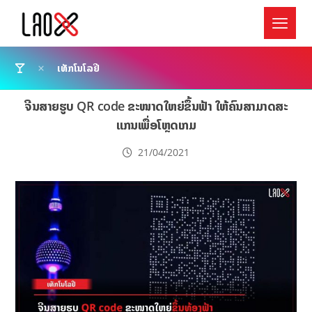
ເທັກໂນໂລຢີ
ຈີນສາຍຮູບ QR code ຂະໜາດໃຫຍ່ຂຶ້ນຟ້າ ໃຫ້ຄົນສາມາດສະ
ແກນເພື່ອໂຫຼດເກມ
21/04/2021