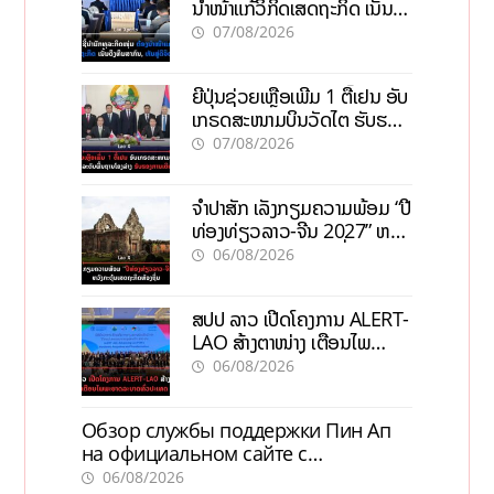
ນຳໜ້າແກ້ວິກິດເສດຖະກິດ ເນັ້ນດຶງ
ທຶນສາກົນ, ຫັນສູ່ດິຈິຕອນ
07/08/2026
ຍີ່ປຸ່ນຊ່ວຍເຫຼືອເພີ່ມ 1 ຕື້ເຢນ ອັບ
ເກຣດສະໜາມບິນວັດໄຕ ຮັບຮອງ
ການເຕີບໂຕ
07/08/2026
ຈຳປາສັກ ເລັ່ງກຽມຄວາມພ້ອມ “ປີ
ທ່ອງທ່ຽວລາວ-ຈີນ 2027” ຫວັງ
ກະຕຸ້ນເສດຖະກິດທ້ອງຖິ່ນ
06/08/2026
ສປປ ລາວ ເປີດໂຄງການ ALERT-
LAO ສ້າງຕາໜ່າງ ເຕືອນໄພ
ພະຍາດລະບາດທົ່ວປະເທດ
06/08/2026
Обзор службы поддержки Пин Ап
на официальном сайте с
актуальной информацией
06/08/2026