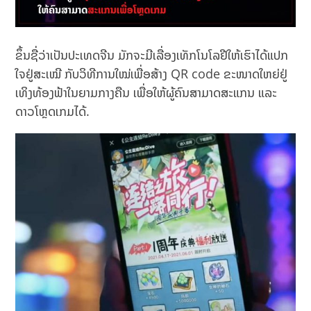
ຂຶ້ນຊື່ວ່າເປັນປະເທດຈີນ ມັກຈະມີເລື່ອງເທັກໂນໂລຢີໃຫ້ເຮົາໄດ້ແປກ
ໃຈຢູ່ສະເໝີ ກັບວິທີການໃໝ່ເພື່ອສ້າງ QR code ຂະໜາດໃຫຍ່ຢູ່
ເທິງທ້ອງຟ້າໃນຍາມກາງຄືນ ເພື່ອໃຫ້ຜູ້ຄົນສາມາດສະແກນ ແລະ
ດາວໂຫຼດເກມໄດ້.