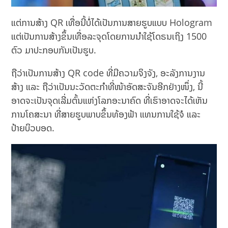
ແຕ່ການສ້າງ QR ເທື່ອນີ້ບໍ່ໄດ້ເປັນການສາຍຮູບແບບ Hologram
ແຕ່ເປັນການສ້າງຂຶ້ນເທື່ອລະຈຸດໂດຍການນຳໃຊ້ໂດຣນເຖິງ 1500
ຕົວ ມາປະກອບກັນເປັນຮູບ.
ຖືວ່າເປັນການສ້າງ QR code ທີ່ມີຄວາມຈິງຈັງ, ອະລັງການງານ
ສ້າງ ແລະ ຖືວ່າເປັນນະວັດຕະກຳທີ່ໜ້າອັດສະຈັນອີກຢ່າງໜຶ່ງ, ນີ້
ອາດຈະເປັນຈຸດເລີ່ມຕົ້ນແຫ່ງໂລກອະນາຄົດ ທີ່ເຮົາອາດຈະໄດ້ເຫັນ
ການໂຄສະນາ ທີ່ສາຍຮູບພາບຂຶ້ນທ້ອງຟ້າ ແທນການໃຊ້ຈໍ ແລະ
ປ້າຍບິວບອດ.