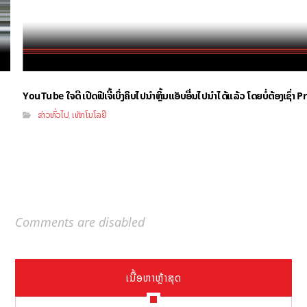
YouTube ໃຈດີ ເປີດຟີເຈີ້ເບິ່ງຄິບໄປນຳຫຼິ້ນແອັບອື່ນໄປນຳໄດ້ແລ້ວ ໂດຍບໍ່ຕ້ອງເຊົ່
ຂ່າວທົ່ວໄປ
ເທັກໂນໂລຢີ
,
Comments are disabled
ເນື້ອຫາຫຼ້າສຸດ