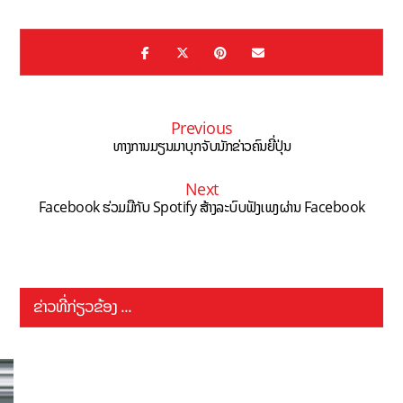
Previous
ທາງການມຽນມາບຸກຈັບນັກຂ່າວຄົນຍີ່ປຸ່ນ
Next
Facebook ຮ່ວມມືກັບ Spotify ສ້າງລະບົບຟັງເພງຜ່ານ Facebook
ຂ່າວທີ່ກ່ຽວຂ້ອງ ...