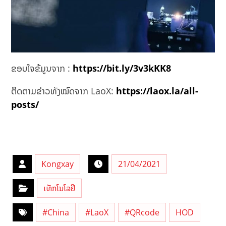
ຂອບໃຈຂ້ມູນຈາກ :
https://bit.ly/3v3kKK8
ຕິດຕາມຂ່າວທັງໝົດຈາກ LaoX:
https://laox.la/all-
posts/
Kongxay
21/04/2021
ເທັກໂນໂລຢີ
#China
#LaoX
#QRcode
HOD