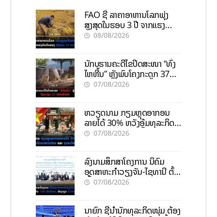
FAO ຊີ້ ລາຄາອາຫານໂລກພຸ່ງ
ສູງສຸດໃນຮອບ 3 ປີ ຈາກແຮງ
ກົດດັນຂອງສົງຄາມ, El nino
08/08/2026
ນັກບູຮານຄະດີໄຂປິດສະໜາ “ທົ່ງ
ໄຫຫີນ” ຫຼັງພົບໂຄງກະດູກ 37
ຄົນໃນຫີນຍັກ
07/08/2026
ຫວຽດນາມ ກຽມຫຼຸດອາກອນ
ລາຍໄດ້ 30% ຫວັງອູ້ມທຸລະກິດ
ຂະໜາດນ້ອຍ ແລະ ຈຸນລະ
07/08/2026
ວິສາຫະກິດ
ລົງນາມສຶກສາໂຄງການ ນິຄົມ
ອຸດສາຫະກຳວຽງຈັນ-ໄຊທານີ ຕັ້ງ
ເປົ້າດຶງທຶນ 150 ລ້ານໂດລາ, ສ້າງ
07/08/2026
ວຽກ 5.000 ຕຳແໜ່ງ
ນາຍົກ ຊີ້ນຳນັກທຸລະກິດໜຸ່ມ ຕ້ອງ