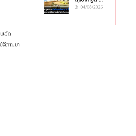
ທະລຸ 4 ຕື້ໂດລາ
04/08/2026
ພ້ອມຍູ້ແຮງ
ໂຄງການທໍ່ນໍ້າມັນ
ຂ້າມຊາດ
ແພລັດ
້ບໍລິການມາ