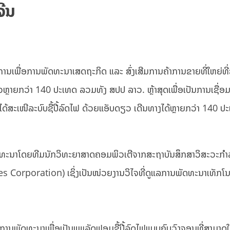
ຈີນ
ງການເພື່ອການພັດທະນາເສດຖະກິດ ແລະ ສົ່ງເສີມການຄ້າການຂາຍທີ່ໃຫຍ່ທີ່
້ວຫຼາຍກວ່າ 140 ປະເທດ ລວມທັງ ສປປ ລາວ. ຫຼ້າສຸດເພື່ອເປັນການເຊື່ອມຕ
ນໄດ້ສະເໜີລະບົບຊື້ປີ້ລົດໄຟ ດ້ວຍແອັບດຽວ ເດີນທາງໄດ້ຫຼາຍກວ່າ 140 ປ
ການພັດທະນາໂດຍທີມນັກວິທະຍາສາດຄອມພິວເຕີຈາກສະຖາບັນສຶກສາວິສະວະກ
Corporation) ເຊິ່ງເປັນໜ່ວຍງານວິໄຈທີ່ດູແລການພັດທະນາເທັກໂນ
ບການພັດທະນາເພື່ອເປັນແພລັດຟອມຊື້ປີ້ລົດໄຟແບບຄົບວົງຈອນທີ່ສາມາດໃຊ