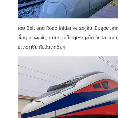
ໂດຍ Belt and Road Initiative ຂອງຈີນ ເປັນຍຸດທະສາດກ
ພື້ນຖານ ແລະ ສ້າງຄວາມຮ່ວມມືທາງເສດຖະກິດ ກັບປະເທດຕ່າງ
ລະຫວ່າງຈີນ ກັບປະເທດອື່ນໆ.