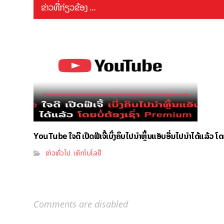
ຂ່າວທີ່ກ່ຽວຂ້ອງ ...
YouTube ໃຈດີ ເປີດຟີເຈີ້ເບິ່ງຄິບໄປນຳຫຼິ້ນແອັບອື່ນໄປນຳໄດ້ແລ້ວ ໂ
ຂ່າວທົ່ວໄປ
ເທັກໂນໂລຢີ
,
Comments are disabled