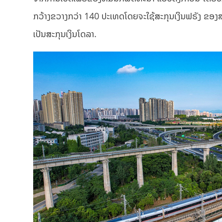
ກວ້າງຂວາງກວ່າ 140 ປະເທດໂດຍຈະໃຊ້ສະກຸນເງິນຟຣັງ ຂອງສະ
ເປັນສະກຸນເງິນໂດລາ.