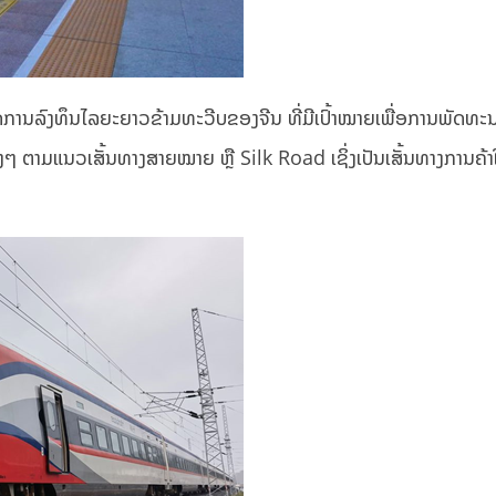
ານລົງທຶນໄລຍະຍາວຂ້າມທະວີບຂອງຈີນ ທີ່ມີເປົ້າໝາຍເພື່ອການພັດທະນ
ໆ ຕາມແນວເສັ້ນທາງສາຍໝາຍ ຫຼື Silk Road ເຊິ່ງເປັນເສັ້ນທາງການຄ້