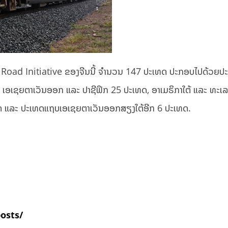
and Road Initiative ຂອງຈີນນີ້ ຈຳນວນ 147 ປະເທດ ປະກອບໄປດ້ວຍ
, ເອເຊຍຕາເວັນອອກ ແລະ ປາຊີຟິກ 25 ປະເທດ, ອາເມຣິກາໃຕ້ ແລະ ທະເ
ດ ແລະ ປະເທດແຖບເອເຊຍຕາເວັນອອກສຽງໃຕ້ອີກ 6 ປະເທດ.
posts/