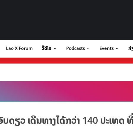
Lao X Forum
ວິດີໂອ
Podcasts
Events
ກ່
orum
ວິດີໂອ
Podcasts
Events
ກ
ແອັບດຽວ ເດີນທາງໄດ້ກວ່າ 140 ປະເທດ ທ