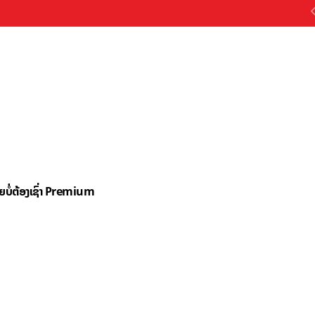
ດຍບໍ່ຕ້ອງເຊົ່າ Premium