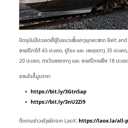
ປັດຈຸບັນມີປະເທດທີ່ຢູ່ໃນແນວເສັ້ນທາງຍຸດທະສາດ Belt 
ອາຟຣິກາໃຕ້ 43 ປະເທດ, ຢູໂຣບ ແລະ ເອເຊຍກາງ 35 ປະເທດ
20 ປະເທດ, ຕາເວັນອອກກາງ ແລະ ອາຟຣິກາເໜືອ 18 ປະເທ
ຂອບໃຈຂໍ້ມູນຈາກ:
https://bit.ly/3GtnSap
https://bit.ly/3nU2Zi9
ຕິດຕາມຂ່າວທັງໝົດຈາກ LaoX:
https://laox.la/all-