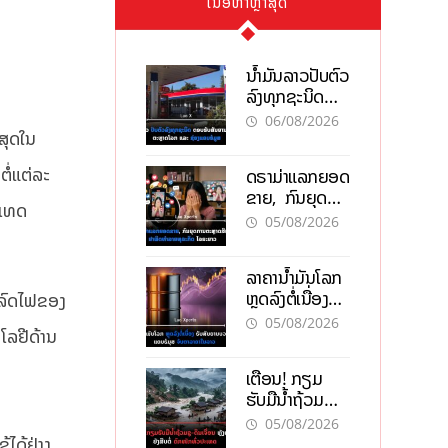
ເນື້ອຫາຫຼ້າສຸດ
ນໍ້າມັນລາວປັບຕົວ
ລົງທຸກຊະນິດ
ຕອບຮັບສັນຍານ
06/08/2026
ສຸດໃນ
ບວກຈາກຕະຫຼາດ
ໂລກ ແລະ ຊ່ອງ
ໍ່ແຕ່ລະ
ດຣາມ່າແລກຍອດ
ແຄບຮໍມູສ
ຂາຍ, ກົນຍຸດ
ະເທດ
ການຕະຫຼາດສີ
05/08/2026
ເທົາ ຢາພິດ
ທຳລາຍທຸລະກິດ
ລາຄານ້ຳມັນໂລກ
ໄລຍະຍາວ
ຫຼຸດລົງຕໍ່ເນື່ອງ
ຳລົດໄຟຂອງ
ຮັບສັນຍານບວກ
05/08/2026
ໂລຢີດ້ານ
ຊ່ອງແຄບຮໍມຸສ
ຈັບຕາລາຄາໃນ
ເຕືອນ! ກຽມ
ລາວ
ຮັບມືນໍ້າຖ້ວມ
ກະທັນຫັນ-ດິນ
05/08/2026
ເຈື່ອນ ຫຼັງພາຍຸ
້ໄດ້ຢ່າງ