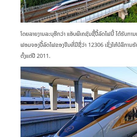
ໂດຍລາຍງານລະບຸອີກວ່າ ແອັບພິເຄຊັນຊື້ປີ້ລົດໄຟນີ້ ໄດ້ຮັ
ຟອມຈອງປີ້ລົດໄຟຂອງຈີນທີ່ມີຊື່ວ່າ 12306 ເຊິ່ງໃຫ້ບໍລິການຮ
ຕັ້ງແຕ່ປີ 2011.