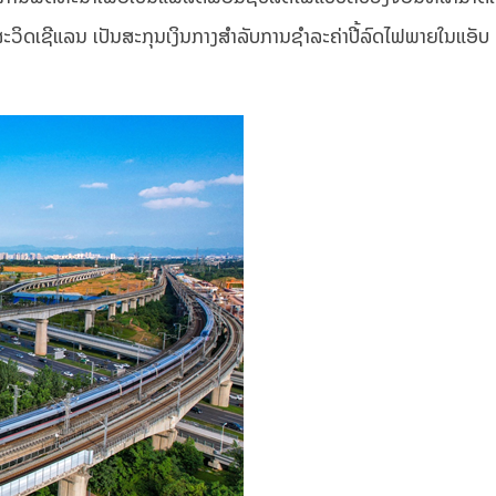
ວິດເຊີແລນ ເປັນສະກຸນເງິນກາງສຳລັບການຊຳລະຄ່າປີ້ລົດໄຟພາຍໃນແອັບ