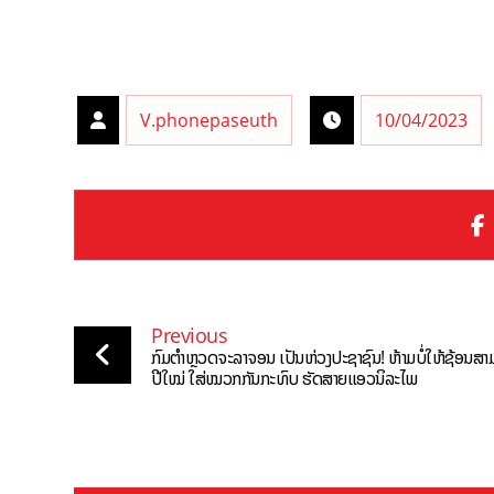
V.phonepaseuth
10/04/2023
Previous
ກົມຕຳຫຼວດຈະລາຈອນ ເປັນຫ່ວງປະຊາຊົນ! ຫ້າມບໍ່ໃຫ້ຊ້ອນສາມມ
ປີໃໝ່ ໃສ່ໝວກກັນກະທົບ ຮັດສາຍແອວນິລະໄພ