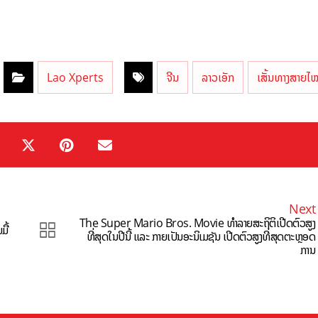
Lao Xperts
ຈີນ
ລາວເອັກ
ເສັ້ນທາງສາຍໄ
Next
The Super Mario Bros. Movie ທຳລາຍສະຖິຕິເປີດຕົວສູງ
ື້
ທີ່ສຸດໃນປີນີ້ ແລະ ກາຍເປັນອະນິເມຊັນ ເປີດຕົວສູງທີ່ສຸດຕະຫຼອດ
ການ