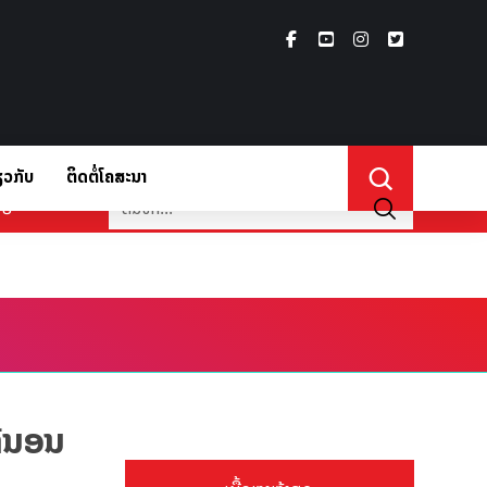
ຽວກັບ
ຕິດຕໍ່ໂຄສະນາ
່ຽວກັບ
ີ່ນອນ