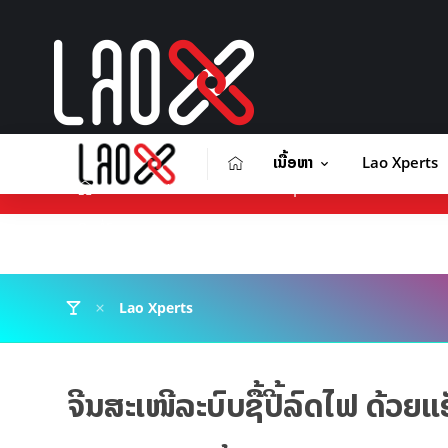
ເນື້ອຫາ
Lao Xperts
ເນື້ອຫາ
Lao Xperts
Lao X F
ຕິດຕໍ່ໂຄສະນາ
Lao Xperts
ຈີນສະເໜີລະບົບຊື້ປີ້ລົດໄຟ ດ້ວຍ