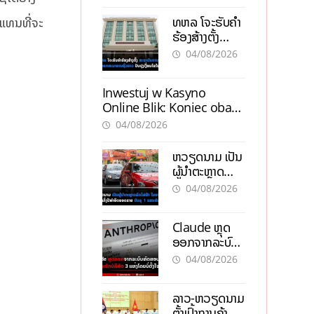
ຝົນຍັງສືບຕໍ່ຕົກ
ທຫລ ໂຈະຮັບຄຳ
 ແທນທີ່ຈະ
ໜັກທົ່ວປະເທດ
ຮ້ອງສ້າງຕັ້ງ
ສະຖາບັນການເງິນ
04/08/2026
ນອກທະນາຄານ
ຊົ່ວຄາວ ປັບປຸງ
Inwestuj w Kasyno
ເງື່ອນໄຂໃໝ່
Online Blik: Koniec obaw,
kropka i Blik dla
04/08/2026
pewności
ຫວຽດນາມ ເປັນ
ຜູ້ນຳຕະຫຼາດ
ລົດໄຟຟ້າ ໃນອາ
04/08/2026
ຊຽນ ເຄິ່ງປີ
ທຳອິດຍອດຂາຍ
Claude ຫຼຸດ
ບັນລຸ 1 ແສນຄັນ
ອອກຈາກລະບົບ
ທົດສອບ ກ່ອນ
04/08/2026
ແຮັກບໍລິສັດ 3
ແຫ່ງໂດຍບໍ່ຕັ້ງໃຈ
ລາວ-ຫວຽດນາມ
ຕັ້ງເປົ້າການຄ້າ