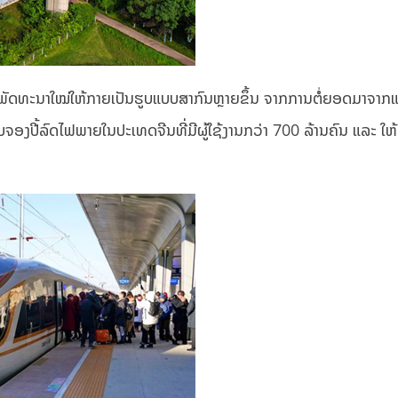
ບການພັດທະນາໃໝ່ໃຫ້ກາຍເປັນຮູບແບບສາກົນຫຼາຍຂຶ້ນ ຈາກການຕໍ່ຍອດມາຈາກ
ັບຈອງປີ້ລົດໄຟພາຍໃນປະເທດຈີນທີ່ມີຜູ້ໃຊ້ງານກວ່າ 700 ລ້ານຄົນ ແລະ ໃຫ