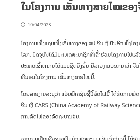
ໃນໂຄງການ ເສັ້ນທາງສາຍໄໝຂອງ
10/04/2023
ໂຄງການໜຶ່ງແຖບໜຶ່ງເສັ້ນທາງຂອງ ສປ ຈີນ ຖືເປັນອີກໜຶ່ງໂຄ
ໂລກ, ປັດຈຸບັນໄດ້ມີປະເທດສະມາຊິກທີ່ເຂົ້າຮ່ວມໂຄງການໄປແລ
ປະເທດເຂົ້າຫາກັນໄດ້ແນບຊິດຍິ່ງຂຶ້ນ ມີລາຍງານອອກມາວ່າ ຈີ
ທີ່ນອນໃນໂຄງການ ເສັ້ນທາງສາຍໄໝນີ້.
ໂດຍລາຍງານລະບຸວ່າ ແອັບພິເຄຊັນຊື້ປີ້ລົດໄຟນີ້ ໄດ້ຮັບ
ຈີນ ຫຼື CARS (China Academy of Railway Sciences 
ການລົດໄຟຂອງລັດຖະບານຈີນ.
ຈາກການເປີດເຜີຍຂອງທີມນັກພັດທະນາ ແອັບດັ່ງກ່າວນີ້ ໄດ້ຮັ