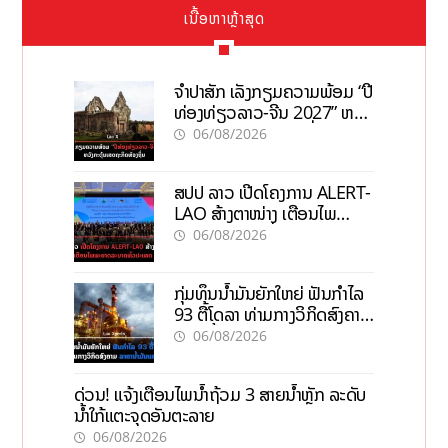
ເນື້ອຫາຫຼ້າສຸດ
ຈຳປາສັກ ເລັ່ງກຽມຄວາມພ້ອມ “ປີ
ທ່ອງທ່ຽວລາວ-ຈີນ 2027” ຫວັງ
ກະຕຸ້ນເສດຖະກິດທ້ອງຖິ່ນ
06/08/2026
ສປປ ລາວ ເປີດໂຄງການ ALERT-
LAO ສ້າງຕາໜ່າງ ເຕືອນໄພ
ພະຍາດລະບາດທົ່ວປະເທດ
06/08/2026
ກຸ່ມທຶນນ້ຳມັນຍັກໃຫຍ່ ຟັນກຳໄລ
93 ຕື້ໂດລາ ທ່າມກາງວິກິດສົງຄາມ
ລາຄານໍ້າມັນແພງ
06/08/2026
ດ່ວນ! ແຈ້ງເຕືອນໄພນໍ້າຖ້ວມ 3 ສາຍນໍ້າຫຼັກ ລະດັບ
ນໍ້າໃກ້ແຕະຈຸດອັນຕະລາຍ
06/08/2026