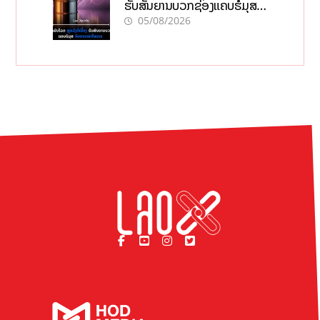
ຮັບສັນຍານບວກຊ່ອງແຄບຮໍມຸສ
ຈັບຕາລາຄາໃນລາວ
05/08/2026