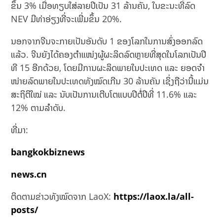
ຂຶ້ນ 3% ​ເມື່ອ​ທຽບ​ໃສ່ລາຍ​ປີ​​ເປັນ 31 ລ້ານ​ຄັນ, ​ໃນ​ຂະນະ​ທີ່ລົດ
NEV ມີ​ທ່າອ່ຽງທີ່ຈະ​ເພີ່ມ​ຂຶ້ນ 20%.
ນອກຈາກຈີນຈະກາຍເປັນອັນດັບ 1 ຂອງໂລກໃນການສົ່ງອອກລົດ
ແລ້ວ. ຈີນ​ຍັງ​ໄດ້​ຄອງ​ຕຳ​ແໜ່ງ​ຜູ້​ຜະ​ລິດ​ລົດຫຼາຍທີ່ສຸດໃນໂລກ​ເປັນປີ​
ທີ 15 ອີກດ້ວຍ, ໂດຍມີ​ການ​ຜະ​ລິດ​ພາຍ​ໃນ​ປະ​ເທດ ​ແລະ​ ຍອດ​ຈຳ​
ໜ່າຍ​ລົດ​ພາຍໃນປະເທດ​ທັງ​ໝົດ​ເກີນ 30 ລ້ານ​ຄັນ ເຊິ່ງຖືວ່ານີ້ແມ່ນ
ສະຖິຕິໃໝ່ ແລະ ນັບເປັນການເຕີບໂຕແບບປີຕໍ່ປີທີ່ 11.6% ແລະ
12% ຕາມລໍາດັບ.
ທີ່ມາ:
bangkokbiznews
news.cn
ຕິດຕາມຂ່າວທັງໝົດຈາກ LaoX:
https://laox.la/all-
posts/