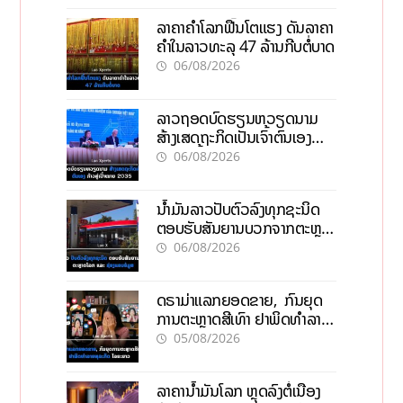
ລາຄາຄຳໂລກຟື້ນໂຕແຮງ ດັນລາຄາ
ຄຳໃນລາວທະລຸ 47 ລ້ານກີບຕໍ່ບາດ
06/08/2026
ລາວຖອດບົດຮຽນຫວຽດນາມ
ສ້າງເສດຖະກິດເປັນເຈົ້າຕົນເອງ
ກ້າວສູ່ເປົ້າໝາຍ 2035
06/08/2026
ນໍ້າມັນລາວປັບຕົວລົງທຸກຊະນິດ
ຕອບຮັບສັນຍານບວກຈາກຕະຫຼາດ
ໂລກ ແລະ ຊ່ອງແຄບຮໍມູສ
06/08/2026
ດຣາມ່າແລກຍອດຂາຍ, ກົນຍຸດ
ການຕະຫຼາດສີເທົາ ຢາພິດທຳລາຍ
ທຸລະກິດ ໄລຍະຍາວ
05/08/2026
ລາຄານ້ຳມັນໂລກ ຫຼຸດລົງຕໍ່ເນື່ອງ