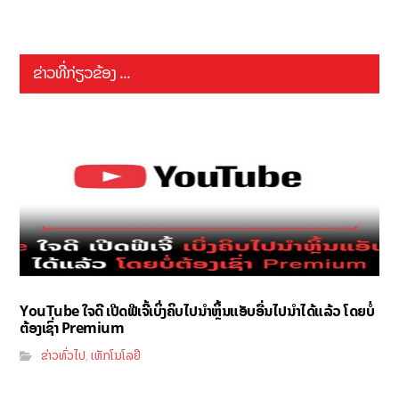
ຂ່າວທີ່ກ່ຽວຂ້ອງ ...
YouTube ໃຈດີ ເປີດຟີເຈີ້ເບິ່ງຄິບໄປນຳຫຼິ້ນແອັບອື່ນໄປນຳໄດ້ແລ້ວ ໂດຍບໍ່
ຕ້ອງເຊົ່າ Premium
ຂ່າວທົ່ວໄປ
ເທັກໂນໂລຢີ
,