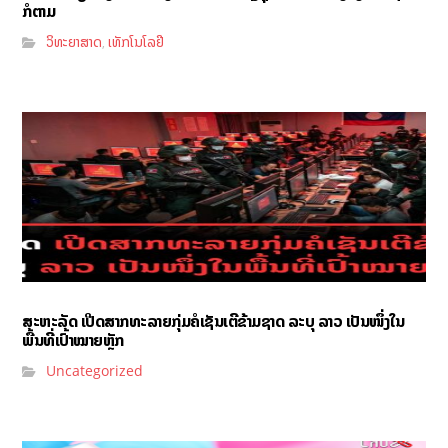
ກໍຕາມ
ວິທະຍາສາດ
ເທັກໂນໂລຢີ
,
ສະຫະລັດ ເປີດສາກທະລາຍກຸ່ມຄໍເຊັນເຕີຂ້າມຊາດ ລະບຸ ລາວ ເປັນໜຶ່ງໃນ
ພື້ນທີ່ເປົ້າໝາຍຫຼັກ
Uncategorized