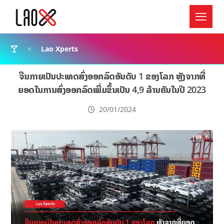
Lao Xperts
ຈີນ​ກາຍ​ເປັນ​ປະ​ເທດ​ສົ່ງ​ອອກ​ລົດ​ອັນ​ດັບ 1 ຂອງ​ໂລກ ຫຼັງຈາກທີ່
ຍອດໃນການສົ່ງອອກລົດເພີ່ມ​ຂຶ້ນ​ເປັນ 4,9 ລ້ານ​ຄັນໃນປີ 2023
20/01/2024