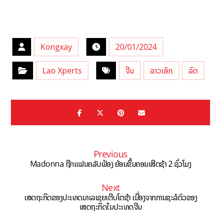
Kongxay
20/01/2024
Lao Xperts
ຈີນ
ລາວເອັກ
ລົດ
Previous
Madonna ຖືກແຟນຄລັບຟ້ອງ ຍ້ອນຂຶ້ນຄອນເສີດຊ້າ 2 ຊົ່ວໂມງ
Next
ເສດຖະກິດຂອງປະເທດມາເລເຊຍເຕີບໂຕຊ້າ ເນື່ອງຈາກການຊະລໍຕົວຂອງ
ເສດຖະກິດໃນປະເທດຈີນ