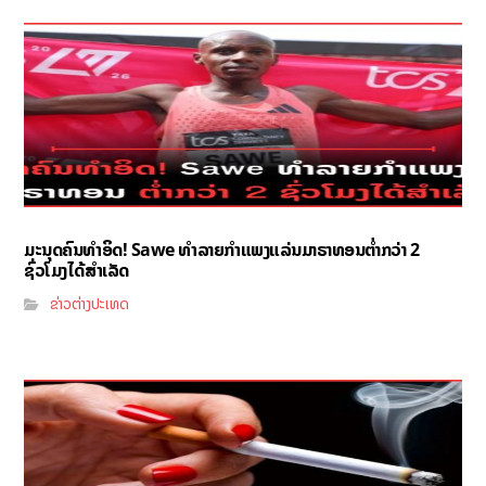
ມະນຸດຄົນທຳອິດ! Sawe ທຳລາຍກຳແພງແລ່ນມາຣາທອນຕ່ຳກວ່າ 2
ຊົ່ວໂມງໄດ້ສຳເລັດ
ຂ່າວຕ່າງປະເທດ