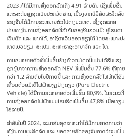
2023 ກໍໄດ້ມີການສົ່ງອອກ​ລົດ​ເຖິງ 4.91 ລ້ານ​ຄັນ​ ເຊິ່ງເພິ່ມຂຶ້ນ
ແຕະລະດັບສູງ​ສຸດເປັນປະຫວັດສາດ,​ ​ເນື່ອງ​ຈາກ​ບໍລິສັດ​ຜະລິດ​ລົດ
ຂອງ​ຈີນ​ໄດ້ມີການຂະຫຍາຍ​ຕົວ​ໄປ​ຕ່າງປະ​ເທດ. ເຊິ່ງຈຸດ​ໝາຍ​
ປາຍທາງ​ໃນການ​ສົ່ງ​ອອກ​ລົດ​ທີ່​ສຳຄັນ​ຂອງ​ຈີນ​ລວມມີ: ​ຢູໂຣບຕາ​
ເວັນ​ຕົກ​ ແລະ ​ພາກ​ໃຕ້, ອາຊີຕາເວັນອອກສຽງໃຕ້ ໂດຍ​ສະ​ເພາະ​ປະ​
ເທດ​ເບວຢຽມ, ສະ​ເປນ, ສະ​ຫະ​ຣາ​ຊະ​ອາ​ນາ​ຈັກ​ ແລະ​ ໄທ.
ການຂະຫຍາຍຕົວທີ່ເພີ່ມຂຶ້ນຢ່າງກ້າວກະໂດດນີ້ແມ່ນໄດ້ຮັບແຮງ
ຊຸກຍູ້ມາຈາກການສົ່ງອອກລົດ NEV ທີ່ເພີ່ມຂຶ້ນ 77.6% ຫຼືຫຼາຍ
ກວ່າ 1.2 ລ້ານຄັນໃນປີກາຍນີ້ ​ແລະ ການ​ສົ່ງ​ອອກ​ລົດ​ໄຟຟ້າ​ທີ່​ຂັບ​
ເຄື່ອນ​ດ້ວຍ​ມໍເຕີໄຟຟ້າພຽງຢ່າງດຽວ (Pure Electric
Vehicle) ​ໄດ້​ມີການຂະຫຍາຍຕົວເພີ່ມ​ຂຶ້ນ 80,9%, ​ໃນ​ຂະນະ​ທີ່​
ການ​ສົ່ງ​ອອກ​ລົດ​ໄຟຟ້າ​ແບບໄຮບຣິດ​ເພີ່ມ​ຂຶ້ນ 47,8% ​ເມື່ອ​ທຽບ​
ໃສ່​ລາຍປີ​.
ສຳລັບໃນ​ປີ 2024, ສະມາຄົມ​ອຸດສາຫະກຳໄດ້ມີການຄາດ​ການວ່າ ​
ທັງໃນ​ການ​ຜະລິດ​ລົດ ​ແລະ ​ຍອດ​ຂາຍລົດຂອງ​ຈີນ​ຄາດ​ວ່າ​ຈະ​ເພີ່ມ​