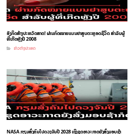
ອັງກິດສ້າງປະຫວັດສາດ! ຜ່ານກົດໝາຍແບນຢາສູບຕະຫຼອດຊີວິດ ສຳລັບຜູ້
ທີ່ເກີດຫຼັງປີ 2008
ຂ່າວຕ່າງປະເທດ
NASA ກຽມສົ່ງຄົນໄປດວງຈັນປີ 2028 ເຖິງຊຸດອາວະກາດຍັງສົ່ງມອບຊ້າ