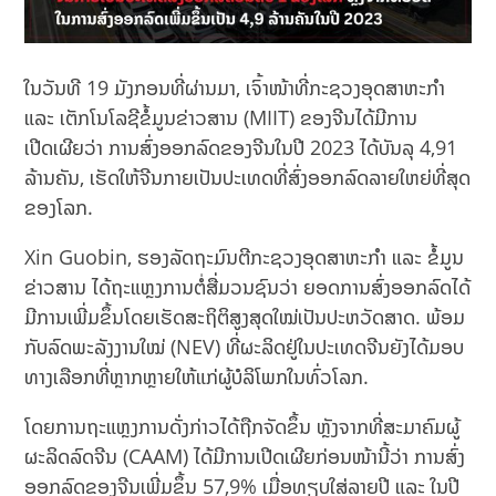
ໃນວັນທີ 19 ມັງກອນທີ່ຜ່ານມາ, ເຈົ້າ​ໜ້າ​ທີ່​ກະຊວງ​ອຸດສາຫະກຳ ​
ແລະ ​ເຕັກ​ໂນ​ໂລ​ຊີ​ຂໍ້​ມູນ​ຂ່າວສານ (MIIT) ຂອງ​ຈີນໄດ້ມີການ
ເປີດເຜີຍວ່າ ການ​ສົ່ງ​ອອກ​ລົດ​ຂອງ​ຈີນ​ໃນ​ປີ 2023 ໄດ້​ບັນລຸ 4,91
ລ້ານ​ຄັນ, ​ເຮັດ​ໃຫ້​ຈີນ​ກາຍ​ເປັນ​ປະ​ເທດ​ທີ່ສົ່ງ​ອອກ​ລົດລາຍ​ໃຫຍ່​ທີ່​ສຸດ​
ຂອງ​ໂລກ.
Xin Guobin, ຮອງ​ລັດຖະມົນຕີ​ກະຊວງ​ອຸດສາຫະກຳ​ ແລະ ​ຂໍ້​ມູນ​
ຂ່າວສານ ໄດ້ຖະແຫຼງການຕໍ່ສື່ມວນຊົນວ່າ ຍອດການສົ່ງອອກລົດໄດ້
ມີການເພີ່ມຂຶ້ນໂດຍເຮັດສະຖິຕິສູງສຸດໃໝ່ເປັນປະຫວັດສາດ. ພ້ອມ
ກັບລົດພະລັງງານໃໝ່ (NEV) ທີ່ຜະລິດຢູ່ໃນປະເທດຈີນຍັງໄດ້ມອບ
ທາງເລືອກທີ່ຫຼາກຫຼາຍໃຫ້ແກ່ຜູ້ບໍລິໂພກໃນທົ່ວໂລກ.
ໂດຍການຖະແຫຼງການດັ່ງກ່າວໄດ້ຖືກຈັດຂຶ້ນ ຫຼັງຈາກທີ່ສະມາຄົມ​ຜູ້​
ຜະ​ລິດ​ລົດ​​ຈີນ (CAAM) ໄດ້ມີການເປີດເຜີຍກ່ອນໜ້ານີ້ວ່າ ການ​ສົ່ງ​
ອອກ​ລົດ​ຂອງ​ຈີນ​ເພີ່ມ​ຂຶ້ນ 57,9% ​ເມື່ອ​ທຽບ​ໃສ່ລາຍ​ປີ​ ແລະ ​ໃນ​ປີ