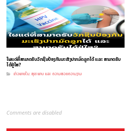
ໃຜແດ່ທີ່ສາມາດຮັບວັກຊີນປ້ອງກັນມະເຮັງປາກມົດລູກໄດ້ ແລະ ສາມາດຮັບ
ໄດ້ຢູ່ໃສ?
ຂ່າວພາຍໃນ
ສຸຂະພາບ ແລະ ຄວາມສວຍຄວາມງາມ
,
Comments are disabled