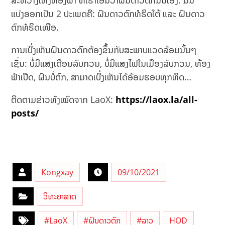
ສະຫວ່າງເທິງທ້ອງຟ້າ ທີ່ເຮົາເອີ້ນວ່າຝົນດາວຕົກນັ້ນເອງ. ມັນ
ແບ່ງອອກເປັນ 2 ປະເພດຄື: ຝົນດາວຕົກທໍຣິດໃຕ້ ແລະ ຝົນດາວ
ຕົກທໍຣິດເໜືອ.
ການເບິ່ງເຫັນຝົນດາວຕົກຕ້ອງຂຶ້ນກັບສະພາບແວດລ້ອມນັ້ນໆ
ເຊັ່ນ: ບໍ່ມີແສງເດືອນລົບກວນ, ບໍ່ມີແສງໄຟໃນເມືອງລົບກວນ, ທ້ອງ
ຟ້າເປີດ, ຝົນບໍ່ຕົກ, ສາມາດເບິ່ງເຫັນໄດ້ອ້ອມຮອບທຸກທິດ…
ຕິດຕາມຂ່າວທັງໝົດຈາກ LaoX:
https://laox.la/all-
posts/
Kongxay
09/10/2021
ວິທະຍາສາດ
#LaoX
​#ຝົນດາວຕົກ
#ລາວ
HOD