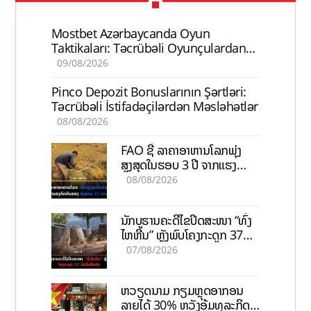
Mostbet Azərbaycanda Oyun
Taktikaları: Təcrübəli Oyunçulardan
İpuçları
09/08/2026
Pinco Depozit Bonuslarının Şərtləri:
Təcrübəli İstifadəçilərdən Məsləhətlər
08/08/2026
FAO ຊີ້ ລາຄາອາຫານໂລກພຸ່ງ
ສູງສຸດໃນຮອບ 3 ປີ ຈາກແຮງ
ກົດດັນຂອງສົງຄາມ, El nino
08/08/2026
ນັກບູຮານຄະດີໄຂປິດສະໜາ “ທົ່ງ
ໄຫຫີນ” ຫຼັງພົບໂຄງກະດູກ 37
ຄົນໃນຫີນຍັກ
07/08/2026
ຫວຽດນາມ ກຽມຫຼຸດອາກອນ
ລາຍໄດ້ 30% ຫວັງອູ້ມທຸລະກິດ