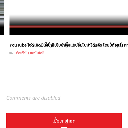
YouTube ໃຈດີ ເປີດຟີເຈີ້ເບິ່ງຄິບໄປນຳຫຼິ້ນແອັບອື່ນໄປນຳໄດ້ແລ້ວ ໂດຍບໍ່ຕ້ອງເຊົ່
ຂ່າວທົ່ວໄປ
ເທັກໂນໂລຢີ
,
Comments are disabled
ເນື້ອຫາຫຼ້າສຸດ