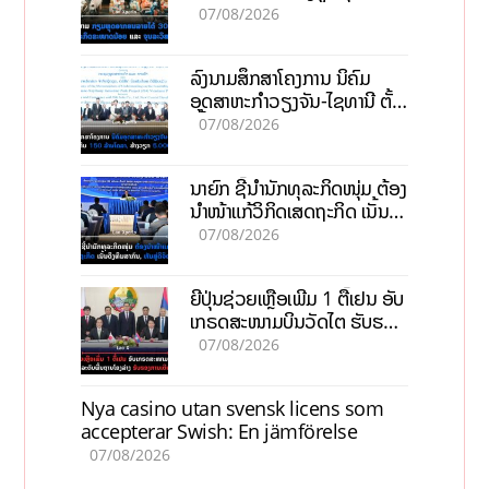
ຂະໜາດນ້ອຍ ແລະ ຈຸນລະ
07/08/2026
ວິສາຫະກິດ
ລົງນາມສຶກສາໂຄງການ ນິຄົມ
ອຸດສາຫະກຳວຽງຈັນ-ໄຊທານີ ຕັ້ງ
ເປົ້າດຶງທຶນ 150 ລ້ານໂດລາ, ສ້າງ
07/08/2026
ວຽກ 5.000 ຕຳແໜ່ງ
ນາຍົກ ຊີ້ນຳນັກທຸລະກິດໜຸ່ມ ຕ້ອງ
ນຳໜ້າແກ້ວິກິດເສດຖະກິດ ເນັ້ນດຶງ
ທຶນສາກົນ, ຫັນສູ່ດິຈິຕອນ
07/08/2026
ຍີ່ປຸ່ນຊ່ວຍເຫຼືອເພີ່ມ 1 ຕື້ເຢນ ອັບ
ເກຣດສະໜາມບິນວັດໄຕ ຮັບຮອງ
ການເຕີບໂຕ
07/08/2026
Nya casino utan svensk licens som
accepterar Swish: En jämförelse
07/08/2026