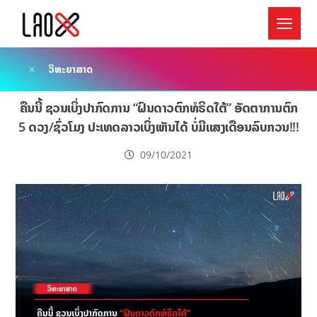
ວິທະຍາສາດ
ຄືນນີ້ ຊວນເບິ່ງປາກົດການ “ຝົນດາວຕົກທໍຣິດໃຕ້” ອັດຕາການຕົກ
5 ດວງ/ຊົ່ວໂມງ ປະເທດລາວເບິ່ງເຫັນໄດ້ ບໍ່ມີແສງເດືອນລົບກວນ!!!
09/10/2021