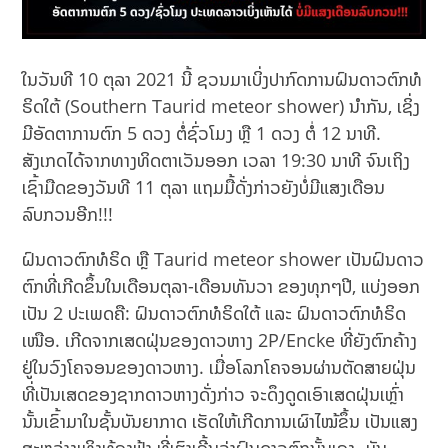
ໃນວັນທີ 10 ຕຸລາ 2021 ນີ້ ຊວນມາເບິ່ງປາກົດການຝົນດາວຕົກທໍ
ຣິດໃຕ້ (Southern Taurid meteor shower) ນຳກັນ, ເຊິ່ງ
ມີອັດຕາການຕົກ 5 ດວງ ຕໍ່ຊົ່ວໂມງ ຫຼື 1 ດວງ ຕໍ່ 12 ນາທີ.
ສັງເກດໄດ້ຈາກທາງທິດຕາເວັນອອກ ເວລາ 19:30 ນາທີ ຈົນເຖິງ
ເຊົ້າມືດຂອງວັນທີ 11 ຕຸລາ ແຖມມື້ດັ່ງກ່າວຍັງບໍ່ມີແສງເດືອນ
ລົບກວນອີກ!!!
ຝົນດາວຕົກທໍຣິດ ຫຼື Taurid meteor shower ເປັນຝົນດາວ
ຕົກທີ່ເກີດຂຶ້ນໃນເດືອນຕຸລາ-ເດືອນທັນວາ ຂອງທຸກໆປີ, ແບ່ງອອກ
ເປັນ 2 ປະເພດຄື: ຝົນດາວຕົກທໍຣິດໃຕ້ ແລະ ຝົນດາວຕົກທໍຣິດ
ເໜືອ. ເກີດຈາກເສດຝຸ່ນຂອງດາວຫາງ 2P/Encke ທີ່ຍັງຕົກຄ້າງ
ຢູ່ໃນວົງໂຄຈອນຂອງດາວຫາງ. ເມື່ອໂລກໂຄຈອນຜ່ານຕັດສາຍຝຸ່ນ
ທີ່ເປັນເສດຂອງຊາກດາວຫາງດັ່ງກ່າວ ຈະດຶງດູດເອົາເສດຝຸ່ນເຫຼົ່າ
ນັ້ນເຂົ້າມາໃນຊັ້ນບັນຍາກາດ ເຮັດໃຫ້ເກີດການເຜົາໄໝ້ຂຶ້ນ ເປັນແສງ