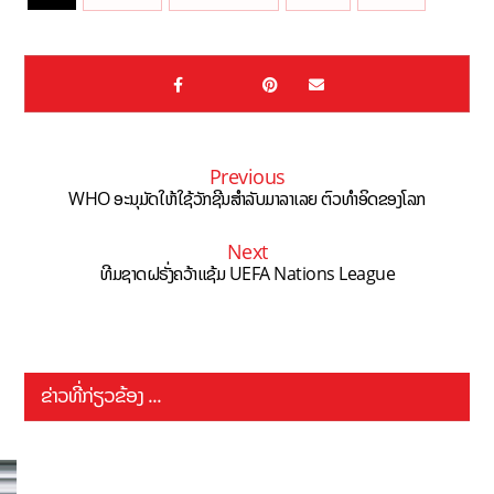
Previous
WHO ອະນຸມັດໃຫ້ໃຊ້ວັກຊີນສຳລັບມາລາເລຍ ຕົວທຳອິດຂອງໂລກ
Next
ທີມຊາດຝຣັ່ງຄວ້າແຊ້ມ UEFA Nations League
ຂ່າວທີ່ກ່ຽວຂ້ອງ ...