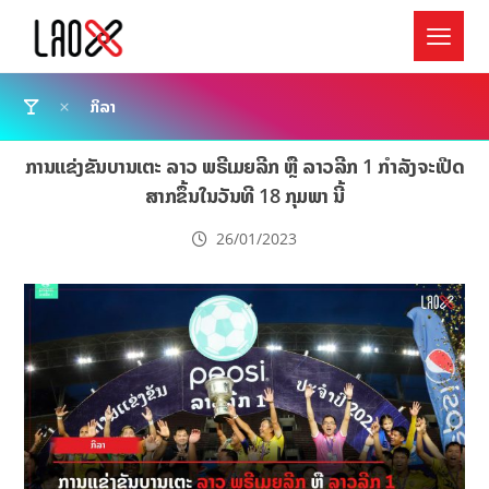
ກິລາ
ການແຂ່ງຂັນບານເຕະ ລາວ ພຣີເມຍລີກ ຫຼື ລາວລີກ 1 ກຳລັງຈະເປີດ
ສາກຂຶ້ນໃນວັນທີ 18 ກຸມພາ ນີ້
26/01/2023