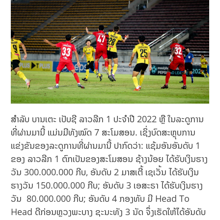
ສໍາລັບ ບານເຕະ ເປັບຊີ ລາວລີກ 1 ປະຈຳປີ 2022 ຫຼື ໃນລະດູການ
ທີ່ຜ່ານມານີ້ ແມ່ນມີທັງໝົດ 7 ສະໂມສອນ. ເຊິ່ງບົດສະຫຼຸບການ
ແຂ່ງຂັນຂອງລະດູການທີ່ຜ່ານມານີ້ ປາກົດວ່າ: ແຊ້ມອັນອັນດັບ 1
ຂອງ ລາວລີກ 1​ ຕົກເປັນຂອງສະໂມສອນ ຊ້າງນ້ອຍ ໄດ້ຮັບເງິນຮາງ
ວັນ 300.000.000 ກີບ, ອັນດັບ 2 ມາສເຕີ້ ເຊເວັ້ນ ໄດ້ຮັບເງິນ
ຮາງວັນ 150.000.000 ກີບ; ອັນດັບ 3 ເອສະຣາ ໄດ້ຮັບເງິນຮາງ
ວັນ 80.000.000 ກີບ; ອັນດັບ 4 ກອງທັບ ມີ Head To
Head ດີກ່ອນຫຼວງພະບາງ ຊະນະທັງ 3 ນັດ ຈຶ່ງເຮັດໃຫ້ໄດ້ອັນດັບ