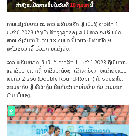
ການແຂ່ງຂັນບານເຕະ ລາວ ພຣີເມຍລີກ ຫຼື ເປັບຊີ ລາວລີກ 1
ປະຈຳປີ 2023 ເຊິ່ງເປັນລີກສູງສຸດຂອງ ສປປ ລາວ ຈະເລີ່ມເປີດ
ສາກແຂ່ງຂັນກັນໃນວັນ 18 ກຸມພາ ນີ້ໂດຍຈະມີທັງໝົດ 9
ສະໂມສອນ ເຂົ້າຮ່ວມການແຂ່ງຂັນ.
ລາວ ພຣີເມຍລີກ ຫຼື ເປັບຊີ ລາວລີກ 1 ປະຈຳປີ 2023 ຖືເປັນການ
ແຂ່ງຂັນບານເຕະເຄິ່ງອາຊີບລະດັບສູງ ເຊິ່ງຈະເຮັດການແຂ່ງຂັນແບບ
ພົບກັນ 2 ຮອບ (Double Round-Robin) ຄື: ຮອບຂາໄປ,
ຮອບຂາກັບ ຫຼື ທີ່ເຮົາຄຸ້ນເຄີຍກັນວ່າ ເກມໃນບ້ານ ກັບ ເກມນອກ
ບ້ານ ນັ້ນເອງ.