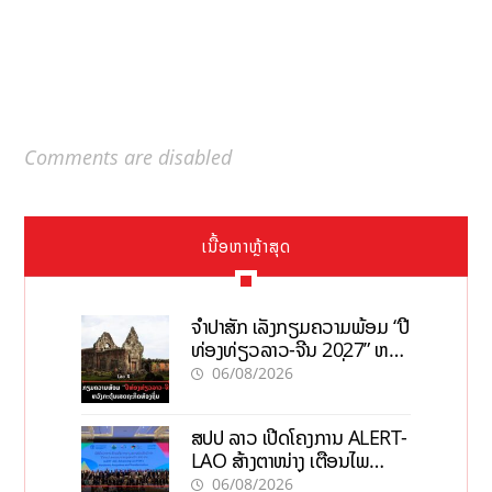
Comments are disabled
ເນື້ອຫາຫຼ້າສຸດ
ຈຳປາສັກ ເລັ່ງກຽມຄວາມພ້ອມ “ປີ
ທ່ອງທ່ຽວລາວ-ຈີນ 2027” ຫວັງ
ກະຕຸ້ນເສດຖະກິດທ້ອງຖິ່ນ
06/08/2026
ສປປ ລາວ ເປີດໂຄງການ ALERT-
LAO ສ້າງຕາໜ່າງ ເຕືອນໄພ
ພະຍາດລະບາດທົ່ວປະເທດ
06/08/2026