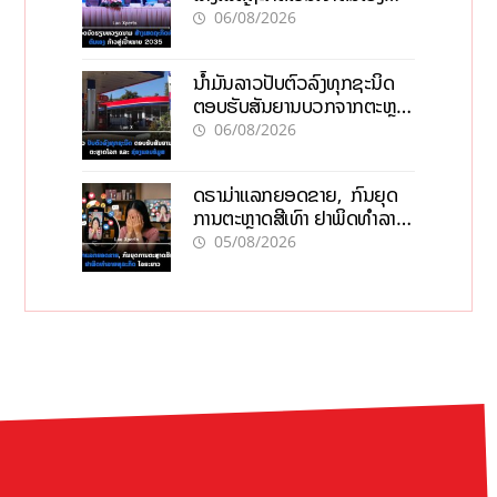
ກ້າວສູ່ເປົ້າໝາຍ 2035
06/08/2026
ນໍ້າມັນລາວປັບຕົວລົງທຸກຊະນິດ
ຕອບຮັບສັນຍານບວກຈາກຕະຫຼາດ
ໂລກ ແລະ ຊ່ອງແຄບຮໍມູສ
06/08/2026
ດຣາມ່າແລກຍອດຂາຍ, ກົນຍຸດ
ການຕະຫຼາດສີເທົາ ຢາພິດທຳລາຍ
ທຸລະກິດ ໄລຍະຍາວ
05/08/2026