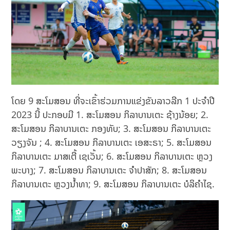
ໂດຍ 9 ສະໂມສອນ ທີ່ຈະເຂົ້າຮ່ວມການແຂ່ງຂັນລາວລີກ 1 ປະຈຳປີ
2023 ນີ້ ປະກອບມີ 1. ສະໂມສອນ ກິລາບານເຕະ ຊ້າງນ້ອຍ; 2.
ສະໂມສອນ ກິລາບານເຕະ ກອງທັບ; 3. ສະໂມສອນ ກິລາບານເຕະ
ວຽງຈັນ ; 4. ສະໂມສອນ ກິລາບານເຕະ ເອສະຣາ; 5. ສະໂມສອນ
ກິລາບານເຕະ ມາສເຕີ້ ເຊເວັ້ນ; 6. ສະໂມສອນ ກິລາບານເຕະ ຫຼວງ
ພະບາງ; 7. ສະໂມສອນ ກິລາບານເຕະ ຈຳປາສັກ; 8. ສະໂມສອນ
ກິລາບານເຕະ ຫຼວງນໍ້າທາ; 9. ສະໂມສອນ ກິລາບານເຕະ ບໍລິຄຳໄຊ.