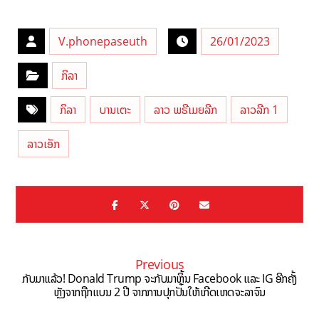
V.phonepaseuth
26/01/2023
ກິລາ
ກິລາ
ບານເຕະ
ລາວ ພຣີເມຍລີກ
ລາວລີກ 1
ລາວເອັກ
Previous
ກັບມາແລ້ວ! Donald Trump ຈະກັບມາຫຼິ້ນ Facebook ແລະ IG ອີກຄັ້ງ
ຫຼັງຈາກຖືກແບນ 2 ປີ ຈາກການປຸກປັ່ນໃຫ້ເກີດເຫດຈະລາຈົນ