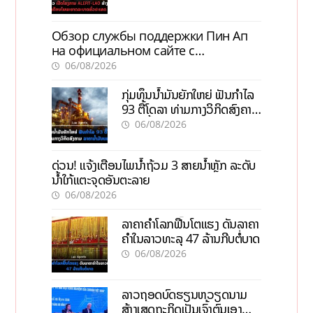
Обзор службы поддержки Пин Ап
на официальном сайте с
актуальной информацией
06/08/2026
ກຸ່ມທຶນນ້ຳມັນຍັກໃຫຍ່ ຟັນກຳໄລ
93 ຕື້ໂດລາ ທ່າມກາງວິກິດສົງຄາມ
ລາຄານໍ້າມັນແພງ
06/08/2026
ດ່ວນ! ແຈ້ງເຕືອນໄພນໍ້າຖ້ວມ 3 ສາຍນໍ້າຫຼັກ ລະດັບ
ນໍ້າໃກ້ແຕະຈຸດອັນຕະລາຍ
06/08/2026
ລາຄາຄຳໂລກຟື້ນໂຕແຮງ ດັນລາຄາ
ຄຳໃນລາວທະລຸ 47 ລ້ານກີບຕໍ່ບາດ
06/08/2026
ລາວຖອດບົດຮຽນຫວຽດນາມ
ສ້າງເສດຖະກິດເປັນເຈົ້າຕົນເອງ