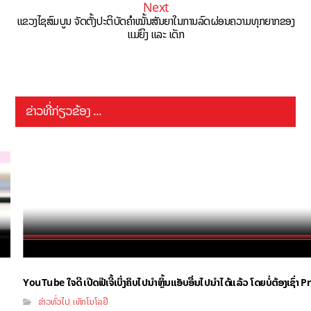
Next
ແຂວງໄຊສົມບູນ ຈັດຕັ້ງປະຕິບັດຄຳໝັ້ນສັນຍາໃນການລົດຜ່ອນຄວາມທຸກຍາກຂອງ
ແມ່ຍິງ ແລະ ເດັກ
ຂ່າວທີ່ກ່ຽວຂ້ອງ ...
YouTube ໃຈດີ ເປີດຟີເຈີ້ເບິ່ງຄິບໄປນຳຫຼິ້ນແອັບອື່ນໄປນຳໄດ້ແລ້ວ ໂດຍບໍ່ຕ້ອງເຊົ່
ຂ່າວທົ່ວໄປ
ເທັກໂນໂລຢີ
,