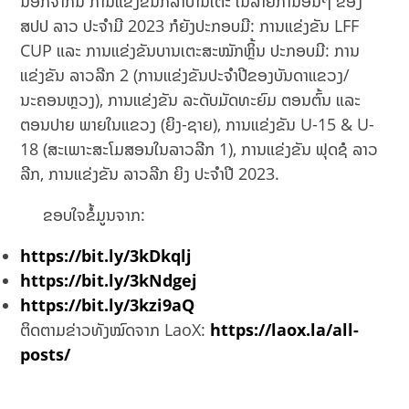
ນອກຈາກນີ້ ການແຂ່ງຂັນກິລາບານເຕະ ໃນລາຍການອື່ນໆ ຂອງ
ສປປ ລາວ ປະຈຳມີ 2023 ກໍຍັງປະກອບມີ: ການແຂ່ງຂັນ LFF
CUP ແລະ ການແຂ່ງຂັນບານເຕະສະໝັກຫຼິ້ນ ປະກອບມີ: ການ
ແຂ່ງຂັນ ລາວລີກ 2 (ການແຂ່ງຂັນປະຈໍາປີຂອງບັນດາແຂວງ/
ນະຄອນຫຼວງ), ການແຂ່ງຂັນ ລະດັບມັດທະຍົມ ຕອນຕົ້ນ ແລະ
ຕອນປາຍ ພາຍໃນແຂວງ (ຍິງ-ຊາຍ), ການແຂ່ງຂັນ U-15 & U-
18 (ສະເພາະສະໂມສອນໃນລາວລີກ 1), ການແຂ່ງຂັນ ຟຸດຊໍ ລາວ
ລີກ, ການແຂ່ງຂັນ ລາວລີກ ຍິງ ປະຈຳປີ 2023.
ຂອບໃຈຂໍ້ມູນຈາກ:
https://bit.ly/3kDkqlj
https://bit.ly/3kNdgej
https://bit.ly/3kzi9aQ
ຕິດຕາມຂ່າວທັງໝົດຈາກ LaoX:
https://laox.la/all-
posts/