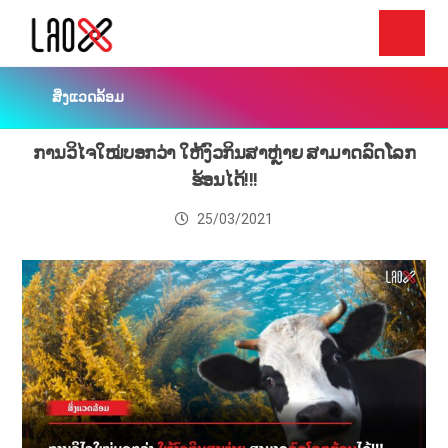
ສິ່ງແວດລ້ອມ
ການວິໄຈໃໝ່ບອກວ່າ ໃຫ້ງົວກິນສາຫຼ່າຍ ສາມາດລົດໂລກ
ຮ້ອນໄດ້!!!
25/03/2021