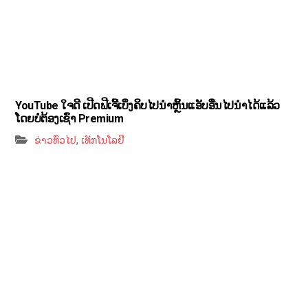
YouTube ໃຈດີ ເປີດຟີເຈີ້ເບິ່ງຄິບໄປນຳຫຼິ້ນແອັບອື່ນໄປນຳໄດ້ແລ້ວ
ໂດຍບໍ່ຕ້ອງເຊົ່າ Premium
,
ຂ່າວທົ່ວໄປ
ເທັກໂນໂລຢີ