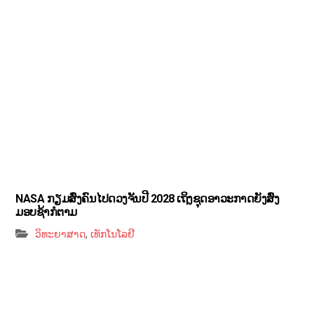
NASA ກຽມສົ່ງຄົນໄປດວງຈັນປີ 2028 ເຖິງຊຸດອາວະກາດຍັງສົ່ງ
ມອບຊ້າກໍຕາມ
,
ວິທະຍາສາດ
ເທັກໂນໂລຢີ