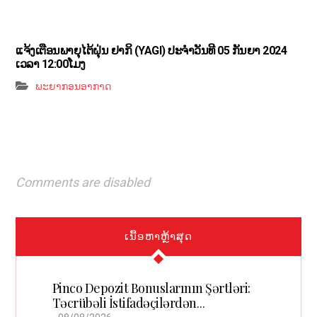
ແຈ້ງເຕືອນພາຍຸໄຕ້ຝຸ່ນ ຢາກິ (YAGI)​ ປະຈໍາວັນທີ 05 ກັນຍາ 2024
ເວລາ 12:00ໂມງ
ພະຍາກອນອາກາດ
Comments are disabled
ເນື້ອຫາຫຼ້າສຸດ
Pinco Depozit Bonuslarının Şərtləri:
Təcrübəli İstifadəçilərdən