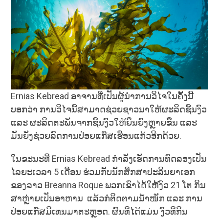
Ernias Kebread ອາຈານທີ່ເປັນຜູ້ນຳການວິໄຈໃນຄັ້ງນີ້
ບອກວ່າ ການວິໄຈນີ້ສາມາດຊ່ວຍຊາວນາໃຫ້ຜະລິດຊີ້ນງົວ
ແລະ ຜະລິດຕະພັນຈາກຊີ້ນງົວໃຫ້ຍືນຍົງຫຼາຍຂຶ້ນ ແລະ
ມັນຍັງຊ່ວຍລົດການປ່ອຍແກ໊ສເຮືອນແກ້ວອີກດ້ວຍ.
ໃນຂະນະທີ່ Ernias Kebread ກຳລັງເຮັດການທົດລອງເປັນ
ໄລຍະເວລາ 5 ເດືອນ ຮ່ວມກັບນັກສຶກສາປະລິນຍາເອກ
ຂອງລາວ Breanna Roque ພວກເຂົາໄດ້ໃຫ້ງົວ 21 ໂຕ ກິນ
ສາຫຼ່າຍເປັນອາຫານ ແລ້ວກໍຕິດຕາມນ້ຳໜັກ ແລະ ການ
ປ່ອຍແກ໊ສມີເທນມາຕະຫຼອດ. ຜົນທີ່ໄດ້ແມ່ນ ງົວທີ່ກິນ