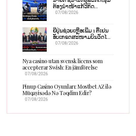
ຕ້ອງນຳໜ້າແກ້ວິກິດ
ເສດຖະກິດ ເນັ້ນດຶງທຶນ
07/08/2026
ສາກົນ, ຫັນສູ່ດິຈິຕອນ
ຍີ່ປຸ່ນຊ່ວຍເຫຼືອເພີ່ມ 1 ຕື້ເຢນ
ອັບເກຣດສະໜາມບິນວັດໄຕ
ຮັບຮອງການເຕີບໂຕ
07/08/2026
Nya casino utan svensk licens som
accepterar Swish: En jämförelse
07/08/2026
Pinup Casino Oyunları: Mostbet AZ ilə
Müqayisədə Nə Təqdim Edir?
07/08/2026