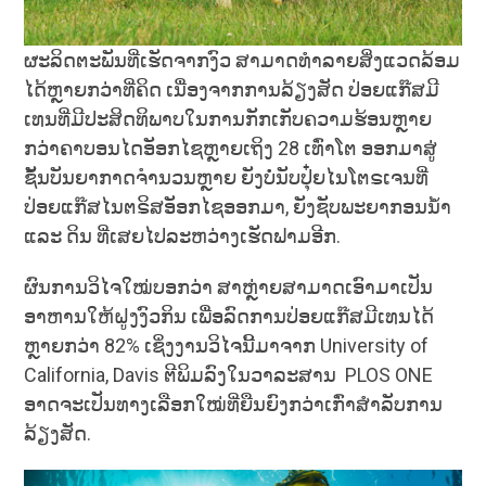
ຜະລິດຕະພັນທີ່ເຮັດຈາກງົວ ສາມາດທຳລາຍສິ່ງແວດລ້ອມ
ໄດ້ຫຼາຍກວ່າທີ່ຄິດ ເນື່ອງຈາກການລ້ຽງສັດ ປ່ອຍແກ໊ສມີ
ເທນທີ່ມີປະສິດທິພາບໃນການກັກເກັບຄວາມຮ້ອນຫຼາຍ
ກວ່າຄາບອນໄດອັອກໄຊຫຼາຍເຖິງ 28 ເທົ່າໂຕ ອອກມາສູ່
ຊັ້ນບັນຍາກາດຈຳນວນຫຼາຍ ຍັງບໍ່ນັບປຸ໋ຍໄນໂຕຣເຈນທີ່
ປ່ອຍແກ໊ສໄນຕຣິສອັອກໄຊອອກມາ, ຍັງຊັບພະຍາກອນນ້ຳ
ແລະ ດິນ ທີ່ເສຍໄປລະຫວ່າງເຮັດຟາມອີກ.
ຜົນການວິໄຈໃໝ່ບອກວ່າ ສາຫຼ່າຍສາມາດເອົາມາເປັນ
ອາຫານໃຫ້ຝູງງົວກິນ ເພື່ອລົດການປ່ອຍແກ໊ສມີເທນໄດ້
ຫຼາຍກວ່າ 82% ເຊິ່ງງານວິໄຈນີ້ມາຈາກ University of
California, Davis ຕີພິມລົງໃນວາລະສານ PLOS ONE
ອາດຈະເປັນທາງເລືອກໃໝ່ທີ່ຍືນຍົງກວ່າເກົ່າສຳລັບການ
ລ້ຽງສັດ.