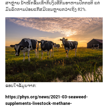
ສາຫຼ່າຍ ນ້ຳໜັກຂຶ້ນເທົ່າກັບງົວທີ່ກິນອາຫານປົກກະຕິ ແຕ່
ມັນລົດການປ່ອຍແກ໊ສມີເທນຫຼາຍກວ່າເຖິງ 82%.
ຂອບໃຈຂໍ້ມູນຈາກ:
https://phys.org/news/2021-03-seaweed-
supplements-livestock-methane-