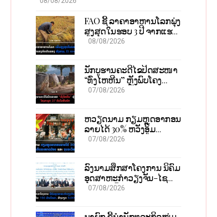
Məsləhətlər
08/08/2026
FAO ຊີ້ ລາຄາອາຫານໂລກພຸ່ງ
ສູງສຸດໃນຮອບ 3 ປີ ຈາກແຮງ
ກົດດັນຂອງສົງຄາມ, El nino
08/08/2026
ນັກບູຮານຄະດີໄຂປິດສະໜາ
“ທົ່ງໄຫຫີນ” ຫຼັງພົບໂຄງ
ກະດູກ 37 ຄົນໃນຫີນຍັກ
07/08/2026
ຫວຽດນາມ ກຽມຫຼຸດອາກອນ
ລາຍໄດ້ 30% ຫວັງອູ້ມ
ທຸລະກິດຂະໜາດນ້ອຍ ແລະ
07/08/2026
ຈຸນລະວິສາຫະກິດ
ລົງນາມສຶກສາໂຄງການ ນິຄົມ
ອຸດສາຫະກຳວຽງຈັນ-ໄຊ
ທານີ ຕັ້ງເປົ້າດຶງທຶນ 150 ລ້ານ
07/08/2026
ໂດລາ, ສ້າງວຽກ 5.000
ຕຳແໜ່ງ
ນາຍົກ ຊີ້ນຳນັກທຸລະກິດໜຸ່ມ