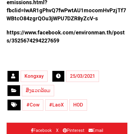
emissions.html?
fbclid=IwAR1gPhvQ7fwPwtAU1mocomHvPzjTf7
WBtcO84zgrQOu3jWPU7DZR8yZcV-s
https://www.facebook.com/environman.th/post
s/3525674294227659
Kongxay
25/03/2021
ສິ່ງແວດລ້ອມ
#Cow
#LaoX
HOD
Facebook
X
Pinterest
Email