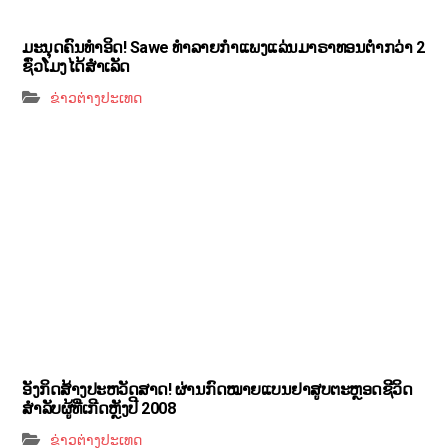
ມະນຸດຄົນທຳອິດ! Sawe ທຳລາຍກຳແພງແລ່ນມາຣາທອນຕ່ຳກວ່າ 2
ຊົ່ວໂມງໄດ້ສຳເລັດ
ຂ່າວຕ່າງປະເທດ
ອັງກິດສ້າງປະຫວັດສາດ! ຜ່ານກົດໝາຍແບນຢາສູບຕະຫຼອດຊີວິດ
ສຳລັບຜູ້ທີ່ເກີດຫຼັງປີ 2008
ຂ່າວຕ່າງປະເທດ