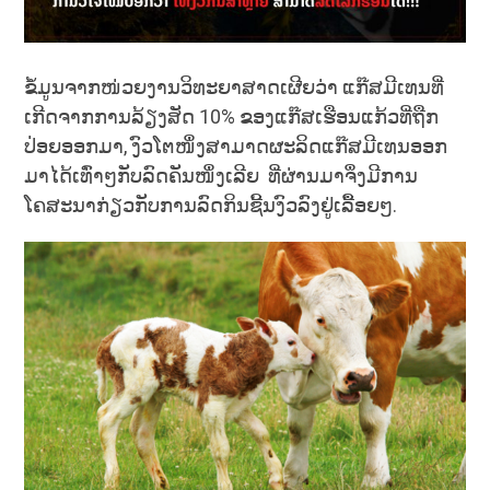
ຂໍ້ມູນຈາກໜ່ວຍງານວິທະຍາສາດເຜີຍວ່າ ແກ໊ສມີເທນທີ່
ເກີດຈາກການລ້ຽງສັດ 10% ຂອງແກ໊ສເຮືອນແກ້ວທີ່ຖືກ
ປ່ອຍອອກມາ, ງົວໂຕໜຶ່ງສາມາດຜະລິດແກ໊ສມີເທນອອກ
ມາໄດ້ເທົ່າໆກັບລົດຄັນໜຶ່ງເລີຍ ທີ່ຜ່ານມາຈຶ່ງມີການ
ໂຄສະນາກ່ຽວກັບການລົດກິນຊີ້ນງົວລົງຢູ່ເລື້ອຍໆ.