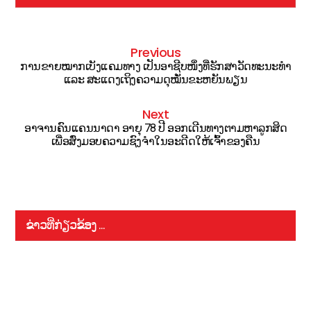
Previous
ການຂາຍໝາກເບັງແຄມທາງ ເປັນອາຊີບໜຶ່ງທີ່ຮັກສາວັດທະນະທຳ
ແລະ ສະແດງເຖິງຄວາມດຸໝັ່ນຂະຫຍັນພຽນ
Next
ອາຈານຄົນແຄນນາດາ ອາຍຸ 78 ປີ ອອກເດີນທາງຕາມຫາລູກສິດ
ເພື່ອສົ່ງມອບຄວາມຊົງຈຳໃນອະດີດໃຫ້ເຈົ້າຂອງຄືນ
ຂ່າວທີ່ກ່ຽວຂ້ອງ ...