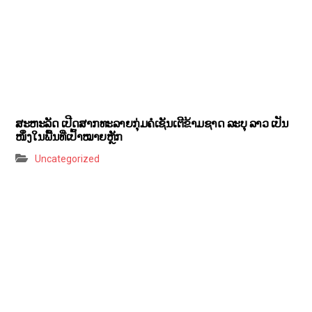
ສະຫະລັດ ເປີດສາກທະລາຍກຸ່ມຄໍເຊັນເຕີຂ້າມຊາດ ລະບຸ ລາວ ເປັນ
ໜຶ່ງໃນພື້ນທີ່ເປົ້າໝາຍຫຼັກ
Uncategorized