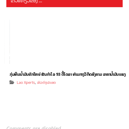
ຂ່າວທີ່ກ່ຽວຂ້ອງ ...
ກຸ່ມທຶນນ້ຳມັນຍັກໃຫຍ່ ຟັນກຳໄລ 93 ຕື້ໂດລາ ທ່າມກາງວິກິດສົງຄາມ ລາຄານໍ້າມັນແພງ
,
Lao Xperts
ຂ່າວຕ່າງປະເທດ
Comments are disabled