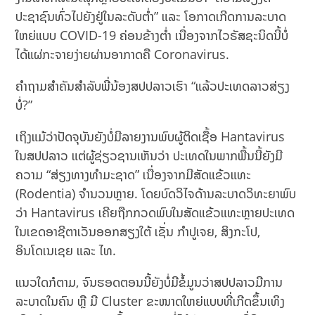
ປະຊາຊົນທົ່ວໄປຍັງຢູ່ໃນລະດັບຕ່ຳ” ແລະ ໂອກາດເກີດການລະບາດ
ໃຫຍ່ແບບ COVID-19 ຄ່ອນຂ້າງຕ່ຳ ເນື່ອງຈາກໄວຣັສຊະນິດນີ້ບໍ່
ໄດ້ແຜ່ກະຈາຍງ່າຍຜ່ານອາກາດຄື Coronavirus.
ຄຳຖາມສຳຄັນສຳລັບພີ່ນ້ອງສປປລາວເຮົາ “ແລ້ວປະເທດລາວສ່ຽງ
ບໍ່?”
ເຖິງແມ້ວ່າປັດຈຸບັນຍັງບໍ່ມີລາຍງານພົບຜູ້ຕິດເຊື້ອ Hantavirus
ໃນສປປລາວ ແຕ່ຜູ້ຊ່ຽວຊານເຫັນວ່າ ປະເທດໃນພາກພື້ນນີ້ຍັງມີ
ຄວາມ “ສ່ຽງທາງທຳມະຊາດ” ເນື່ອງຈາກມີສັດແຂ້ວແທະ
(Rodentia) ຈຳນວນຫຼາຍ. ໂດຍບົດວິໄຈດ້ານລະບາດວິທະຍາພົບ
ວ່າ Hantavirus ເຄີຍຖືກກວດພົບໃນສັດແຂ້ວແທະຫຼາຍປະເທດ
ໃນເຂດອາຊີຕາເວັນອອກສຽງໃຕ້ ເຊັ່ນ ກຳປູເຈຍ, ສິງກະໂປ,
ອິນໂດເນເຊຍ ແລະ ໄທ.
ແນວໃດກໍຕາມ, ຈົນຮອດຕອນນີ້ຍັງບໍ່ມີຂໍ້ມູນວ່າສປປລາວມີການ
ລະບາດໃນຄົນ ຫຼື ມີ Cluster ຂະໜາດໃຫຍ່ແບບທີ່ເກີດຂຶ້ນເທິງ