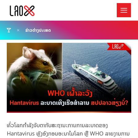
ຂ່າວຕ່າງປະເທດ
ທົ່ວໂລກກຳລັງຈັບຕາກັບສະຖານະການການລະບາດຂອງ
Hantavirus ຫຼັງອົງກອນອະນາໄມໂລກ ຫຼື WHO ລາຍງານການ