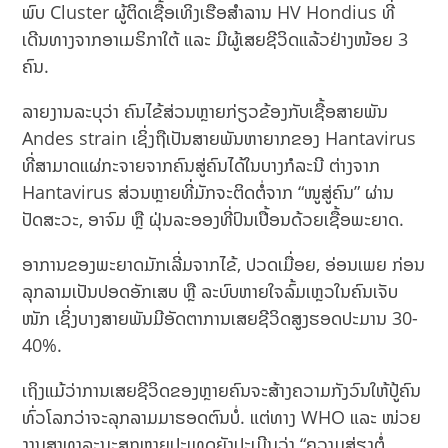
ພົບ Cluster ຜູ້ຕິດເຊື້ອເທິງເຮືອສຳລານ HV Hondius ທີ່
ເດີນທາງຈາກອາເມຣິກາໃຕ້ ແລະ ມີຜູ້ເສຍຊີວິດແລ້ວຢ່າງໜ້ອຍ 3
ຄົນ.
ລາຍງານລະບຸວ່າ ຄົນໄຂ້ສ່ວນຫຼາຍກ່ຽວຂ້ອງກັບເຊື້ອສາຍພັນ
Andes strain ເຊິ່ງຖືເປັນສາຍພັນຫາຍາກຂອງ Hantavirus
ທີ່ສາມາດແຜ່ກະຈາຍຈາກຄົນສູ່ຄົນໄດ້ໃນບາງກໍລະນີ ຕ່າງຈາກ
Hantavirus ສ່ວນຫຼາຍທີ່ມັກຈະຕິດຕໍ່ຈາກ “ໜູສູ່ຄົນ” ຜ່ານ
ປັດສະວະ, ອາຈົມ ຫຼື ຝຸ່ນລະອອງທີ່ປົນເປື້ອນດ້ວຍເຊື້ອພະຍາດ.
ອາການຂອງພະຍາດມັກເລີ່ມຈາກໄຂ້, ປວດເມື່ອຍ, ອ່ອນເພຍ ກ່ອນ
ລຸກລາມເປັນປອດອັກເສບ ຫຼື ລະບົບຫາຍໃຈລົ້ມເຫຼວໃນຄົນເຈັບ
ໜັກ ເຊິ່ງບາງສາຍພັນມີອັດຕາການເສຍຊີວິດສູງຮອດປະມານ 30-
40%.
ເຖິງແມ້ວ່າການເສຍຊີວິດຂອງຫຼາຍຄົນຈະສ້າງຄວາມກັງວົນໃຫ້ປູ້ຄົນ
ທົ່ວໂລກວ່າຈະລຸກລາມມາຮອດຕົນບໍ່. ແຕ່ທາງ WHO ແລະ ໜ່ວຍ
ງານສາທາລະນະສຸກຫຼາຍປະເທດຍັງປະເມີນວ່າ “ຄວາມສ່ຽງຕໍ່