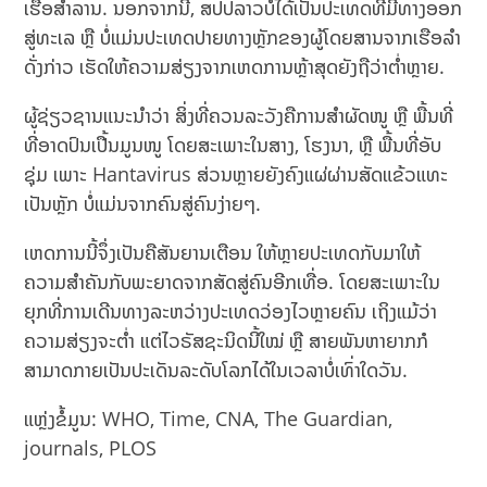
ເຮືອສຳລານ. ນອກຈາກນີ້, ສປປລາວບໍ່ໄດ້ເປັນປະເທດທີ່ມີທາງອອກ
ສູ່ທະເລ ຫຼື ບໍ່ແມ່ນປະເທດປາຍທາງຫຼັກຂອງຜູ້ໂດຍສານຈາກເຮືອລຳ
ດັ່ງກ່າວ ເຮັດໃຫ້ຄວາມສ່ຽງຈາກເຫດການຫຼ້າສຸດຍັງຖືວ່າຕ່ຳຫຼາຍ.
ຜູ້ຊ່ຽວຊານແນະນຳວ່າ ສິ່ງທີ່ຄວນລະວັງຄືການສຳຜັດໜູ ຫຼື ພື້ນທີ່
ທີ່ອາດປົນເປື້ນມູນໜູ ໂດຍສະເພາະໃນສາງ, ໂຮງນາ, ຫຼື ພື້ນທີ່ອັບ
ຊຸ່ມ ເພາະ Hantavirus ສ່ວນຫຼາຍຍັງຄົງແຜ່ຜ່ານສັດແຂ້ວແທະ
ເປັນຫຼັກ ບໍ່ແມ່ນຈາກຄົນສູ່ຄົນງ່າຍໆ.
ເຫດການນີ້ຈຶ່ງເປັນຄືສັນຍານເຕືອນ ໃຫ້ຫຼາຍປະເທດກັບມາໃຫ້
ຄວາມສຳຄັນກັບພະຍາດຈາກສັດສູ່ຄົນອີກເທື່ອ. ໂດຍສະເພາະໃນ
ຍຸກທີ່ການເດີນທາງລະຫວ່າງປະເທດວ່ອງໄວຫຼາຍຄົນ ເຖິງແມ້ວ່າ
ຄວາມສ່ຽງຈະຕ່ຳ ແຕ່ໄວຣັສຊະນິດນີ້ໃໝ່ ຫຼື ສາຍພັນຫາຍາກກໍ
ສາມາດກາຍເປັນປະເດັນລະດັບໂລກໄດ້ໃນເວລາບໍ່ເທົ່າໃດວັນ.
ແຫຼ່ງຂໍ້ມູນ: WHO, Time, CNA, The Guardian,
journals, PLOS