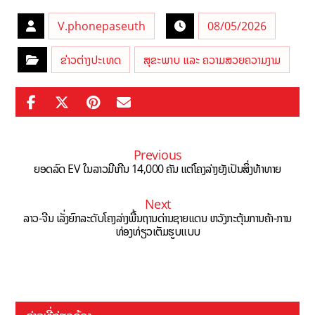
V.phonepaseuth
08/05/2026
ຂ່າວຕ່າງປະເທດ
ສຸຂະພາບ ແລະ ຄວາມສວຍຄວາມງາມ
Previous
ຍອດລົດ EV ໃນລາວມີເກີນ 14,000 ຄັນ ແຕ່ໂຄງລ່າງຍັງເປັນສິ່ງທ້າທາຍ
Next
ລາວ-ຈີນ ເລັ່ງຍົກລະດັບໂຄງລ່າງພື້ນຖານດ່ານຊາຍແດນ ຫວັງກະຕຸ້ນການຄ້າ-ການ
ທ່ອງທ່ຽວເຕັມຮູບແບບ