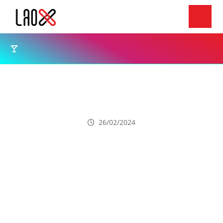
ຂ່າວພາຍໃນ
Vietjet ເລີ່ມ​ເປີດເສັ້ນ​ທາງ​ບິນກົງທຳ​ອິດ​ເຊື່ອມຕໍ່​ນະ​ຄອນ​ຫຼວງ​
ວຽງ​ຈັນ ແລະ ໂຮ່​ຈີ​ມິນ *ລາຄາປະຢັດພຽງແຕ່ 0 ໂດລາ
ເລີ່ມຕົ້ນວັນທີ 1-8 ມີນານີ້
26/02/2024