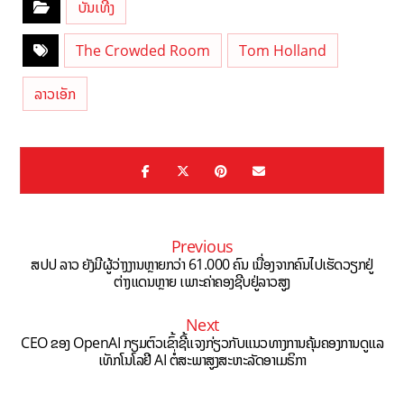
ບັນເທີງ
The Crowded Room
Tom Holland
ລາວເອັກ
Previous
ສປປ ລາວ ຍັງມີຜູ້ວ່າງງານຫຼາຍກວ່າ 61.000 ຄົນ ເນື່ອງຈາກຄົນໄປເຮັດວຽກຢູ່
ຕ່າງແດນຫຼາຍ ເພາະຄ່າຄອງຊີບຢູ່ລາວສູງ
Next
CEO ຂອງ OpenAI ກຽມຕົວເຂົ້າຊີ້ແຈງກ່ຽວກັບແນວທາງການຄຸ້ມຄອງການດູແລ
ເທັກໂນໂລຢີ AI ຕໍ່ສະພາສູງສະຫະລັດອາເມຣິກາ