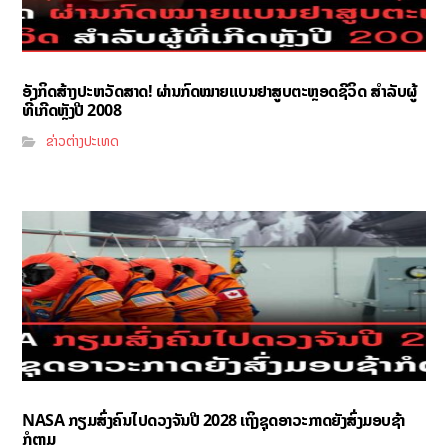
ອັງກິດສ້າງປະຫວັດສາດ! ຜ່ານກົດໝາຍແບນຢາສູບຕະຫຼອດຊີວິດ ສຳລັບຜູ້
ທີ່ເກີດຫຼັງປີ 2008
ຂ່າວຕ່າງປະເທດ
NASA ກຽມສົ່ງຄົນໄປດວງຈັນປີ 2028 ເຖິງຊຸດອາວະກາດຍັງສົ່ງມອບຊ້າ
ກໍຕາມ