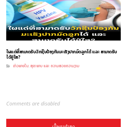
ໃຜແດ່ທີ່ສາມາດຮັບວັກຊີນປ້ອງກັນມະເຮັງປາກມົດລູກໄດ້ ແລະ ສາມາດຮັບ
ໄດ້ຢູ່ໃສ?
ຂ່າວພາຍໃນ
ສຸຂະພາບ ແລະ ຄວາມສວຍຄວາມງາມ
,
Comments are disabled
ເນື້ອຫາຫຼ້າສຸດ