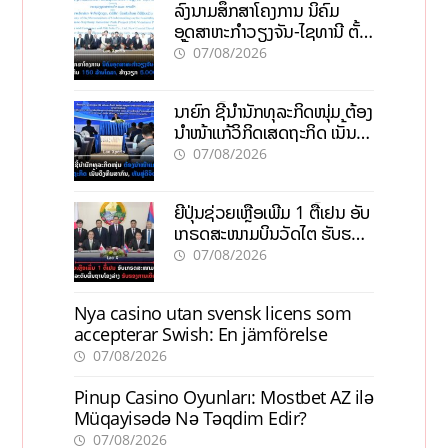
ລົງນາມສຶກສາໂຄງການ ນິຄົມ
ອຸດສາຫະກຳວຽງຈັນ-ໄຊທານີ ຕັ້ງ
ເປົ້າດຶງທຶນ 150 ລ້ານໂດລາ, ສ້າງ
07/08/2026
ວຽກ 5.000 ຕຳແໜ່ງ
ນາຍົກ ຊີ້ນຳນັກທຸລະກິດໜຸ່ມ ຕ້ອງ
ນຳໜ້າແກ້ວິກິດເສດຖະກິດ ເນັ້ນດຶງ
ທຶນສາກົນ, ຫັນສູ່ດິຈິຕອນ
07/08/2026
ຍີ່ປຸ່ນຊ່ວຍເຫຼືອເພີ່ມ 1 ຕື້ເຢນ ອັບ
ເກຣດສະໜາມບິນວັດໄຕ ຮັບຮອງ
ການເຕີບໂຕ
07/08/2026
Nya casino utan svensk licens som
accepterar Swish: En jämförelse
07/08/2026
Pinup Casino Oyunları: Mostbet AZ ilə
Müqayisədə Nə Təqdim Edir?
07/08/2026