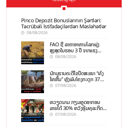
Pinco Depozit Bonuslarının Şərtləri:
Təcrübəli İstifadəçilərdən Məsləhətlər
08/08/2026
FAO ຊີ້ ລາຄາອາຫານໂລກພຸ່ງ
ສູງສຸດໃນຮອບ 3 ປີ ຈາກແຮງ
ກົດດັນຂອງສົງຄາມ, El nino
08/08/2026
ນັກບູຮານຄະດີໄຂປິດສະໜາ “ທົ່ງ
ໄຫຫີນ” ຫຼັງພົບໂຄງກະດູກ 37
ຄົນໃນຫີນຍັກ
07/08/2026
ຫວຽດນາມ ກຽມຫຼຸດອາກອນ
ລາຍໄດ້ 30% ຫວັງອູ້ມທຸລະກິດ
ຂະໜາດນ້ອຍ ແລະ ຈຸນລະ
07/08/2026
ວິສາຫະກິດ