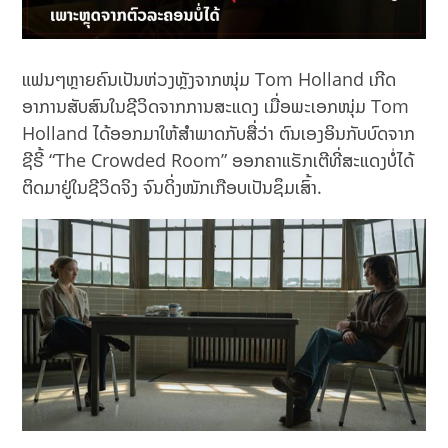
ແຟນໆຫຼາຍຄົນເປັນຫ່ວງຫຼັງຈາກໜຸ່ມ Tom Holland ເກີດ
ອາການສັບສົນໃນຊີວິດຈາກການສະແດງ ເມື່ອພະເອກໜຸ່ມ Tom
Holland ໄດ້ອອກມາໃຫ້ສຳພາດກັບສື່ວ່າ ຕົນເອງອິນກັບບົດຈາກ
ຊີຣີ້ “The Crowded Room” ອອກຄາແຣັກເຕີທີ່ສະແດງບໍ່ໄດ້
ຕິດມາຢູ່ໃນຊີວິດຈິງ ຈົນດິ່ງໜັກເກືອບເປັນຊຶມເສົ້າ.