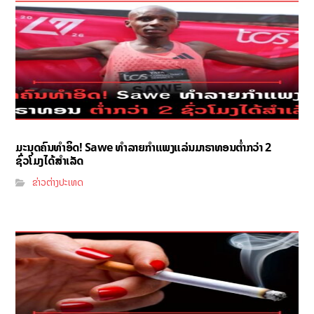
ມະນຸດຄົນທຳອິດ! Sawe ທຳລາຍກຳແພງແລ່ນມາຣາທອນຕ່ຳກວ່າ 2
ຊົ່ວໂມງໄດ້ສຳເລັດ
ຂ່າວຕ່າງປະເທດ