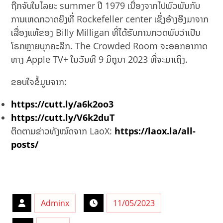
ຖືກຈັບໃນໄລຍະ summer ປີ 1979 ເນື່ອງຈາກໄປພົວພັນກັບ
ການເຫດກວາດຍິງທີ່ Rockefeller center ເຊິ່ງອ້າງອີງມາຈາກ
ເລື່ອງແທ້ຂອງ Billy Milligan ທີ່ໄດ້ຮັບການກວດພົບວ່າເປັນ
ໂຣກຫຼາຍບຸກຄະລິກ. The Crowded Room ຈະອອກອາກາດ
ທາງ Apple TV+ ໃນວັນທີ 9​ ມິຖຸນາ 2023 ທີ່ຈະມາເຖິງ.
ຂອບໃຈຂໍ້ມູນຈາກ:
https://cutt.ly/a6k2oo3
https://cutt.ly/V6k2duT
ຕິດຕາມຂ່າວທັງໝົດຈາກ LaoX:
https://laox.la/all-
posts/
Adminx
11/05/2023