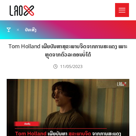
ບັນເທີງ
Tom Holland ເຜີຍບັນຫາສຸຂະພາບຈິດຈາກການສະແດງ ເພາະ
ຫຼຸດຈາກຕົວລະຄອນບໍ່ໄດ້
11/05/2023