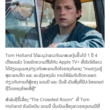
Tom Holland ໄດ້ລະບຸວ່າລາວກັບມາສະຫງົບຂຶ້ນໄດ້ 1 ປີ 4
ເດືອນແລ້ວ ໂດຍຍົກຄວາມດີໃຫ້ກັບ Apple TV+ ທີ່ເຮັດໃຫ້ລາວ
ໄດ້ປ່ຽນມຸມມອງກ່ຽວກັບສະພາບຈິດໃຈຂອງຕົນເອງ “ການຮຽນຮູ້
ສຸຂະພາບຈິດ ແລະ ພະລັງຂອງມັນ ການໂອ້ລົມກັບຈິດຕະແພດ
ກ່ຽວກັບການຕໍ່ສູ້ຂອງ ແດນນີ ແລະ ບິນລີ ເປັນສິ່ງທີ່ມີປະໂຫຍດແກ່
ຊີວິດຂອງຂ້ອຍອີ່ຫຼີ”
ສຳລັບຊີຣີ້ເລື່ອງ “The Crowded Room” ທີ່ Tom
Holland ຮັບບົດເປັນ ແດນນີ ນັ້ນເປັນເລື່ອງລາວຂອງແດນນີທີ່