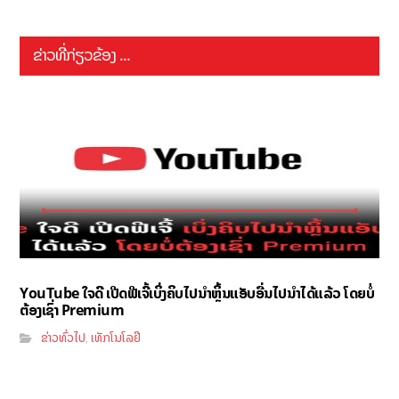
ຂ່າວທີ່ກ່ຽວຂ້ອງ ...
YouTube ໃຈດີ ເປີດຟີເຈີ້ເບິ່ງຄິບໄປນຳຫຼິ້ນແອັບອື່ນໄປນຳໄດ້ແລ້ວ ໂດຍບໍ່
ຕ້ອງເຊົ່າ Premium
ຂ່າວທົ່ວໄປ
ເທັກໂນໂລຢີ
,