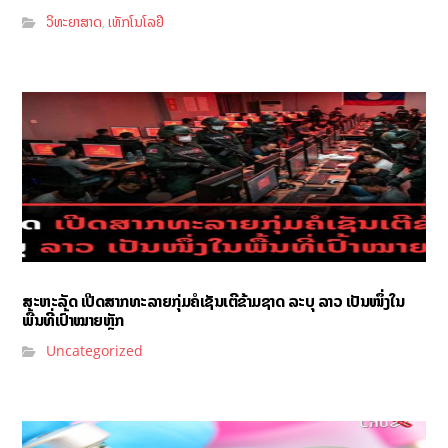
ວິທະຍາສາດ
ເທັກໂນໂລຢີ
,
ສະຫະລັດ ເປີດສາກທະລາຍກຸ່ມຄໍເຊັນເຕີຂ້າມຊາດ ລະບຸ ລາວ ເປັນໜຶ່ງໃນ
ພື້ນທີ່ເປົ້າໝາຍຫຼັກ
Uncategorized