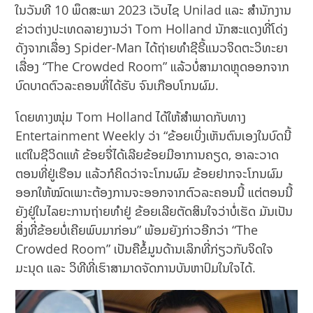
ໃນວັນທີ 10 ພຶດສະພາ 2023 ເວັບໄຊ Unilad ແລະ ສຳນັກງານ
ຂ່າວຕ່າງປະເທດລາຍງານວ່າ Tom Holland ນັກສະແດງທີ່ໂດ່ງ
ດັງຈາກເລື່ອງ Spider-Man ໄດ້ຖ່າຍທຳຊີຣີ້ແນວຈິດຕະວິທະຍາ
ເລື່ອງ “The Crowded Room” ແລ້ວບໍ່ສາມາດຫຼຸດອອກຈາກ
ບົດບາດຕົວລະຄອນທີ່ໄດ້ຮັບ ຈົນເກືອບໂກນຜົມ.
ໂດຍທາງໜຸ່ມ Tom Holland ໄດ້ໃຫ້ສຳພາດກັບທາງ
Entertainment Weekly ວ່າ “ຂ້ອຍເບິ່ງເຫັນຕົນເອງໃນບົດນີ້
ແຕ່ໃນຊີວິດແທ້ ຂ້ອຍຈື່ໄດ້ເລີຍຂ້ອຍມີອາການຄຽດ, ອາລະວາດ
ຕອນທີ່ຢູ່ເຮືອນ ແລ້ວກໍຄິດວ່າຈະໂກນຜົມ ຂ້ອຍຢາກຈະໂກນຜົມ
ອອກໃຫ້ໝົດເພາະຕ້ອງການຈະອອກຈາກຕົວລະຄອນນີ້ ແຕ່ຕອນນີ້
ຍັງຢູ່ໃນໄລຍະການຖ່າຍທຳຢູ່ ຂ້ອຍເລີຍຕັດສິນໃຈວ່າບໍ່ເຮັດ ມັນເປັນ
ສິ່ງທີ່ຂ້ອຍບໍ່ເຄີຍພົບມາກ່ອນ” ພ້ອມຍັງກ່າວອີກວ່າ “The
Crowded Room” ເປັນຄືຂໍ້ມູນດ້ານເລິກທີ່ກ່ຽວກັບຈິດໃຈ
ມະນຸດ ແລະ ວິທີທີ່ເຮົາສາມາດຈັດການບັນຫາປົມໃນໃຈໄດ້.