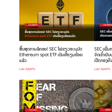
ສິ້ນສຸດການລໍຄອຍ! SEC ໄຟຂຽວອະນຸມັດ
SEC ເພີ່ມ
Ethereum spot ETF ເປັນທີ່ຮຽບຮ້ອຍ
ຈັດເຂົ້າເປ
ແລ້ວ
ເປີດກອງທຶນ
Lao Xperts
Lao Xperts