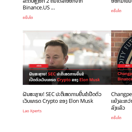
ລະດັບສູງອີກ 2 ຄົນໄດ້ລາອອກຈາກ
ອອກມາຢືນຢັ
Binance.US ...
ຄຣິບໂຕ
ຄຣິບໂຕ
ຝັນສະຫຼາຍ! SEC ປະຕິເສດການຍື່ນຂໍເປີດຕົວ
Changpeng
ເວັບເທຣດ Crypto ຂອງ Elon Musk
ເເຍ້ງລະຫວ່
ລົງເເລ້ວ
Lao Xperts
ຄຣິບໂຕ