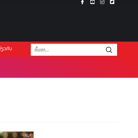
່ຽວກັບ