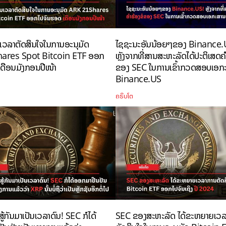
ນເວລາຕັດສິນໃຈໃນການອະນຸມັດ
ໄຊຊະນະອັນນ້ອຍໆຂອງ Binance.
ares Spot Bitcoin ETF ອອກ
ຫຼັງຈາກທີ່ສານສະຫະລັດໄດ້ປະຕິເສດຄ
ດືອນມັງກອນປີໜ້າ
ຂອງ SEC ໃນການເຂົ້າກວດສອບເອ
Binance.US
ຄຣິບໂຕ
ໍ່ສູ້ກັນມາເປັນເວລາດົນ! SEC ກໍໄດ້
SEC ຂອງສະຫະລັດ ໄດ້ຂະຫຍາຍເວ