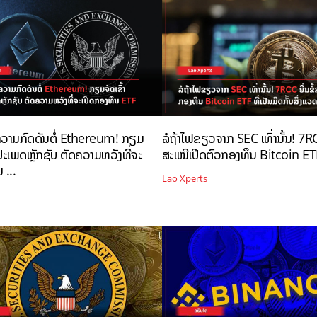
ຄວາມກົດດັນຕໍ່ Ethereum! ກຽມ
ລໍຖ້າໄຟຂຽວຈາກ SEC ເທົ່ານັ້ນ! 7RCC
ັນປະເພດຫຼັກຊັບ ຕັດຄວາມຫວັງທີ່ຈະ
ສະເໜີເປີດຕົວກອງທຶນ Bitcoin ETF
 ...
Lao Xperts