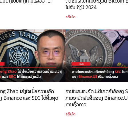
ນຢ່າງເປັນທາງການແລ້ວວ່າ ...
ຕັດສິນໃຈໃນການອະນຸມັດ Bitcoin
ໄປຈົນເຖິງປີ 2024
ຄຣິບໂຕ
 Zhao ໂລ່ງໃຈເມື່ອຄວາມຂັດ
ສານໃນສະຫະລັດປະຕິເສດຄຳຂໍຂອງ 
າງ Binance ເເລະ SEC ໄດ້ສິ້ນສຸດ
ການອາຍັດຊັບສິນຂອງ Binance.US
ການຊົ່ວຄາວ
ຄຣິບໂຕ