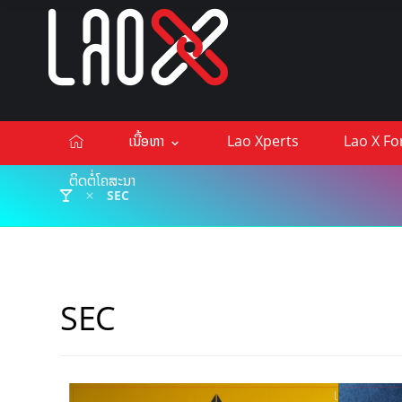
ເນື້ອຫາ
Lao Xperts
Lao X F
ຕິດຕໍ່ໂຄສະນາ
SEC
SEC