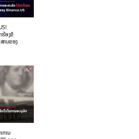
US!
ຳຮ້ອງຂໍ
ກະສານຂອງ
ລາການ