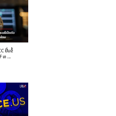
 ຍື່ນຂໍ້
 ທ ...