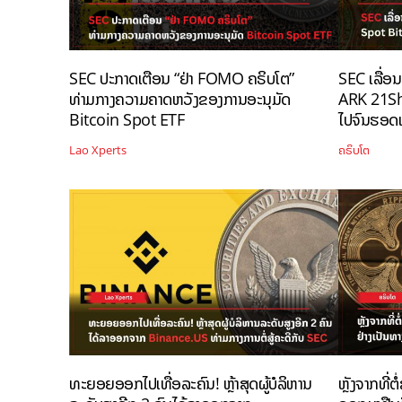
SEC ປະກາດເຕືອນ “ຢ່າ FOMO ຄຣິບໂຕ”
SEC ເລື່ອ
ທ່າມກາງຄວາມຄາດຫວັງຂອງການອະນຸມັດ
ARK 21Sh
Bitcoin Spot ETF
ໄປຈົນຮອດເ
Lao Xperts
ຄຣິບໂຕ
ທະຍອຍອອກໄປເທື່ອລະຄົນ! ຫຼ້າສຸດຜູ້ບໍລິຫານ
ຫຼັງຈາກທີ່ຕ