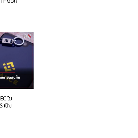
 ETF ອອກ
SEC ໃນ
 ເປັນ