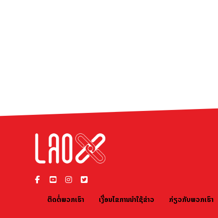
ຕິດຕໍ່ພວກເຮົາ
ເງື່ອນໄຂການນຳໃຊ້ຂ່າວ
ກ່ຽວກັບພວກເຮົາ