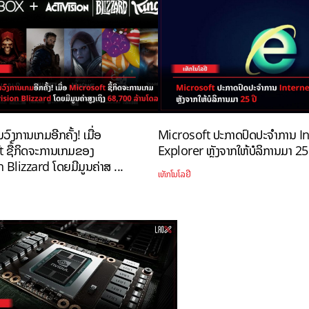
ວົງການເກມອີກຄັ້ງ! ເມື່ອ
Microsoft ປະກາດປົດປະຈຳການ I
 ຊື້ກິດຈະການເກມຂອງ
Explorer ຫຼັງຈາກໃຫ້ບໍລິການມາ 25 
 Blizzard ໂດຍມີມູນຄ່າສ ...
ເທັກໂນໂລຢີ