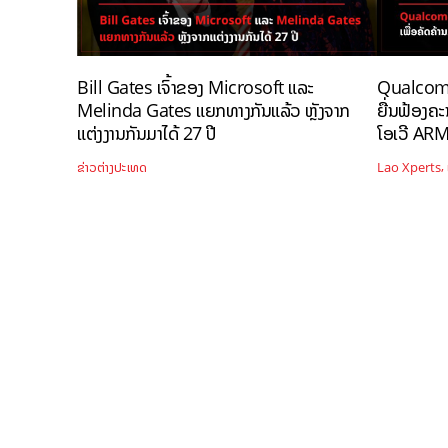
Bill Gates ເຈົ້າຂອງ Microsoft ແລະ
Qualcom
Melinda Gates ແຍກທາງກັນແລ້ວ ຫຼັງຈາກ
ຍື່ນຟ້ອງຄ
ແຕ່ງງານກັນມາໄດ້ 27 ປີ
ໂອເວີ AR
,
ຂ່າວຕ່າງປະເທດ
Lao Xperts