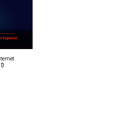
nternet
ປີ