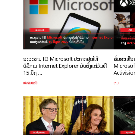
ອະວະສານ IE! Microsoft ປະກາດຢຸດໃຫ້
ສັ່ນສະເທືອນ
ບໍລິການ Internet Explorer ນັບຕັ້ງແຕ່ວັນທີ
Microsoft
15 ມິຖ ...
Activision
ເທັກໂນໂລຢີ
ເກມ