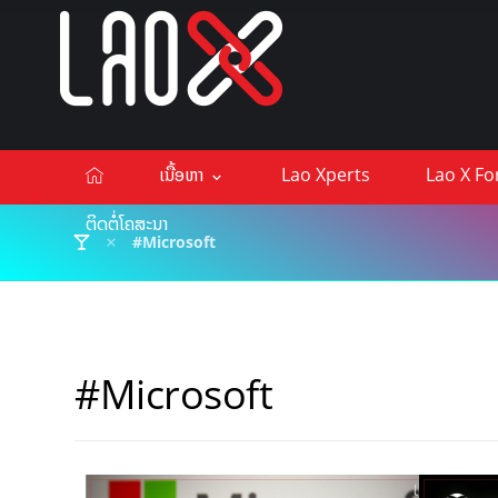
ເນື້ອຫາ
Lao Xperts
Lao X F
ຕິດຕໍ່ໂຄສະນາ
#Microsoft
#Microsoft