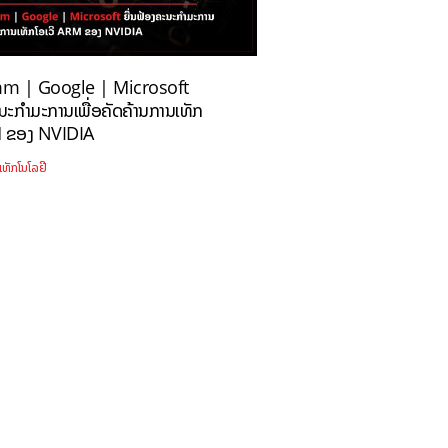
m | Google | Microsoft
ະນະກຳມະການເພື່ອຄັດຄ້ານການເທັກ
M ຂອງ NVIDIA
ເທັກໂນໂລຢີ