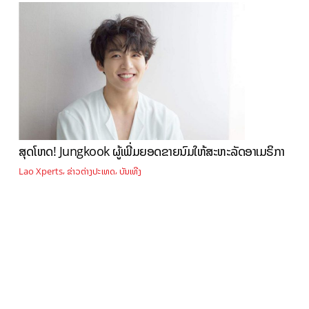
ສຸດໂຫດ! Jungkook ຜູ້ເພີ່ມຍອດຂາຍນົມໃຫ້ສະຫະລັດອາເມຣິກາ
,
,
Lao Xperts
ຂ່າວຕ່າງປະເທດ
ບັນເທີງ