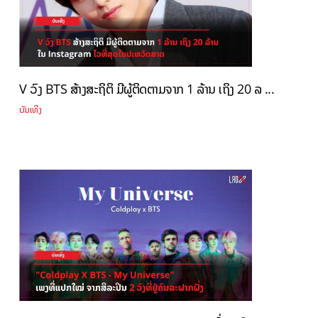
V ວົງ BTS ສ້າງສະຖິຕິ ມີຜູ້ຕິດຕາມຈາກ 1 ລ້ານ ເຖິງ 20 ລ ...
ບັນເທີງ