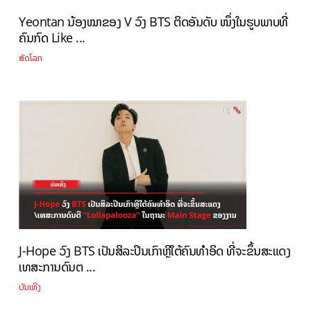
Yeontan ນ້ອງໝາຂອງ V ວົງ BTS ຕິດອັນດັບ ໜຶ່ງໃນຮູບພາບທີ່
ຄົນກົດ Like ...
ສັດໂລກ
J-Hope ວົງ BTS ເປັນສິລະປິນເກົາຫຼີໃຕ້ຄົນທຳອິດ ທີ່ຈະຂຶ້ນສະແດງ
ເທສະການດົນຕ ...
ບັນເທີງ