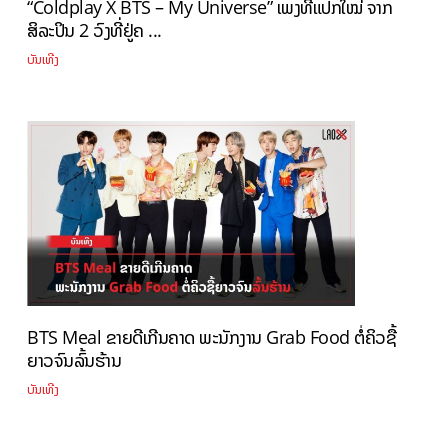
“Coldplay X BTS – My Universe” ເພງທີ່ແປກໃໝ່ ຈາກ
ສິລະປິນ 2 ວົງທີ່ຢູ່ຄ ...
ບັນເທີງ
BTS Meal ຂາຍດີເກີນຄາດ ພະນັກງານ Grab Food ຕໍ່ຄິວຊື້
ຍາວຈົນລົ້ນຮ້ານ
ບັນເທີງ