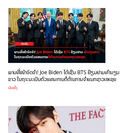
ພາບທີ່ໜ້າຈົດຈຳ! Joe Biden ໄດ້ເຊີນ BTS ຢ້ຽມຢາມທຳນຽບ
ຂາວ ໃນຖາະນະເປັນຕົວແທນການຕໍ່ຕ້ານການຈຳແນກຊາວເອເຊຍ
ບັນເທີງ