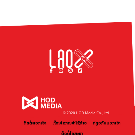
© 2020 HOD Media Co., Ltd.
ຕິດຕໍ່ພວກເຮົາ
ເງື່ອນໄຂການນຳໃຊ້ຂ່າວ
ກ່ຽວກັບພວກເຮົາ
ຕິດຕໍ່ໂຄສະນາ