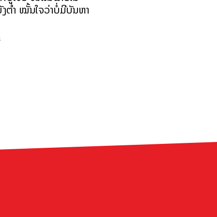
ງຕ່ຳ ໝັ້ນໃຈວ່າບໍ່ມີບັນຫາ
s