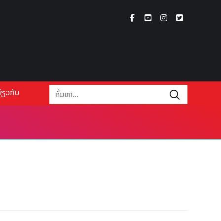
່ຽວກັບ