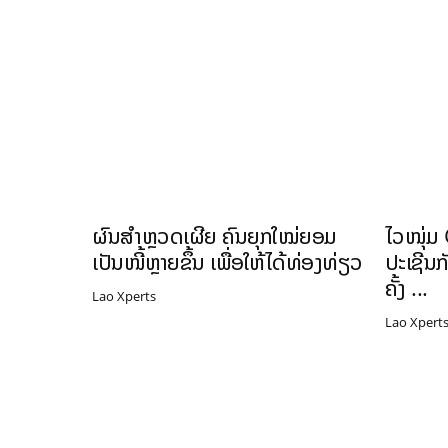
ຜົນສຳຫຼວດເຜີຍ ຄົນຍຸກໃໝ່ຍອມ
ໄວໜຸ່ມ
ເປັນໜີ້ຫຼາຍຂຶ້ນ ເພື່ອໃຫ້ໄດ້ທ່ອງທ່ຽວ
ປະເຊີນກ
ຄັ້ງ ...
Lao Xperts
Lao Xpert