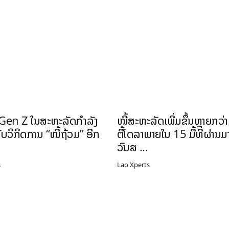
 Gen Z ໃນສະຫະລັດກໍາລັງ
ໜີ້ສະຫະລັດເພີ່ມຂຶ້ນຫຼາຍກວ່
ັບວິກິດການ “ໜີ້ຖ້ວມ” ອີກ
ຕື້ໂດລາພາຍໃນ 15 ມື້ທີ່ຜ່ານມາ
ວົນສ ...
s
Lao Xperts