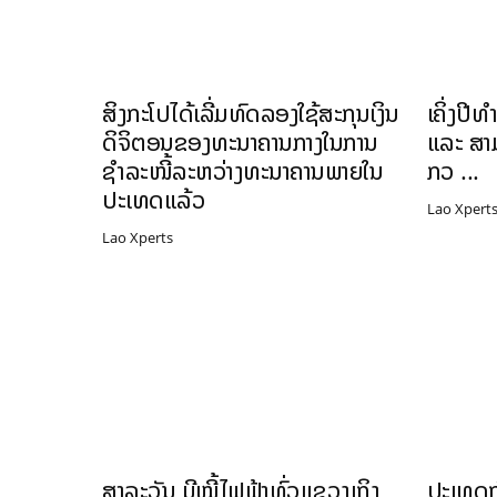
ສິງກະໂປໄດ້ເລີ່ມທົດລອງໃຊ້ສະກຸນເງິນ
ເຄິ່ງປີທ
ດິຈິຕອນຂອງທະນາຄານກາງໃນການ
ແລະ ສາມ
ຊຳລະໜີ້ລະຫວ່າງທະນາຄານພາຍໃນ
ກວ ...
ປະເທດແລ້ວ
Lao Xpert
Lao Xperts
ສາລະວັນ ມີໜີ້ໄຟຟ້າທົ່ວແຂວງເຖິງ
ປະເທດກ