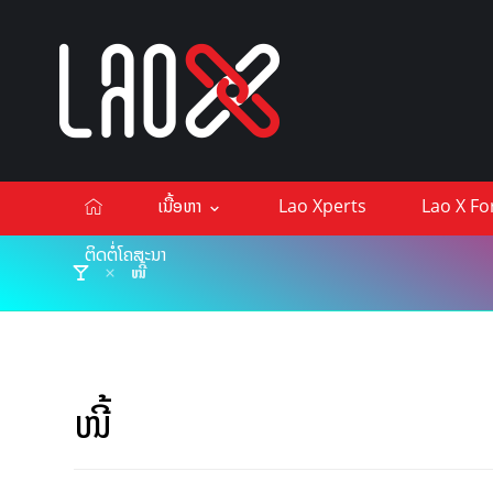
ເນື້ອຫາ
Lao Xperts
Lao X F
ຕິດຕໍ່ໂຄສະນາ
ໜີ້
ໜີ້