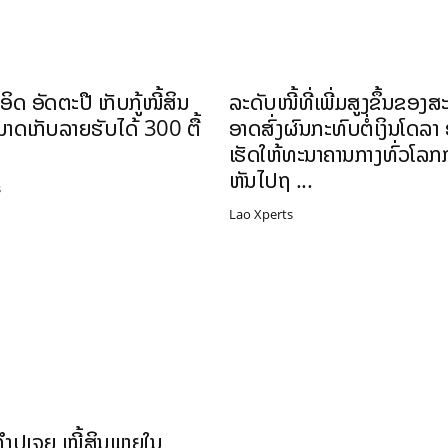
ຳອິດ ອັດຕະປື ເກັບກູ້ໜີ້ສິນ
ລະດັບໜີ້ທີ່ເພີ່ມສູງຂຶ້ນຂອງ
າດເກັບລາຍຮັບໄດ້ 300 ຕື້
ອາດສົ່ງຜົນກະທົບຕໍ່ເງິນໂດລາ
ເຮັດໃຫ້ທະນາຄານກາງທົ່ວໂລ
ຫັນໄປຖ ...
s
Lao Xperts
ຳປູເຈຍ ໜີ້ສິນພາຍໃນ