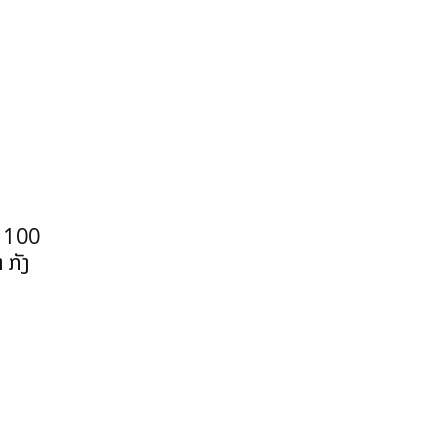
າ 100
 ກັງ