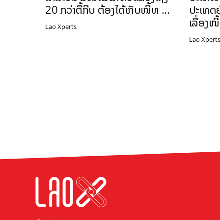
20 ກວ່າຕື້ກີບ ຕ້ອງໄດ້ເກັບໜີ້ທ ...
ປະເທດຍັ
ເລື່ອງໜີ້
Lao Xperts
Lao Xpert